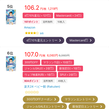
5
106.2
位
1,219
円
円/枚
d㌽10%還元(＋121㌽)
Mastercard(＋24㌽)
157
ポイント
送料無料
10
枚入
Amazon
9
件
d㌽10%還元エントリー
Mastercard㌽
6
107.0
位
6,060
円
6,360円
円/枚
300円OFF
マラソン11店(＋10倍㌽)
ジャンルSALE(＋2倍㌽)
最強翌日(＋1倍㌽)
ウェブ検索利用(＋1倍㌽)
SPU(＋2倍㌽)
924
ポイント
送料無料
48
枚入
楽天24 ベビー館 (Rakuten)
300円OFFクーポン
マラソンエントリー
ジャンルSALEエントリー
最強翌日エントリー