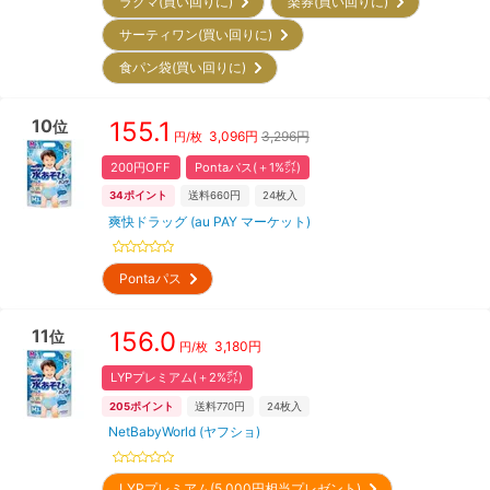
ラクマ(買い回りに)
楽券(買い回りに)
サーティワン(買い回りに)
食パン袋(買い回りに)
10
155.1
位
3,096
円
3,296円
円/枚
200円OFF
Pontaパス(＋1%㌽)
34
ポイント
送料660円
24
枚入
爽快ドラッグ (au PAY マーケット)
Pontaパス
11
156.0
位
3,180
円
円/枚
LYPプレミアム(＋2%㌽)
205
ポイント
送料770円
24
枚入
NetBabyWorld (ヤフショ)
LYPプレミアム(5,000円相当プレゼント)