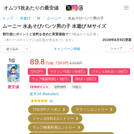
オムツ1枚あたりの最安値
トップ
水遊び
M
ムーニー
水あそびパンツ男の子
ムーニー
水あそびパンツ男の子
水遊び
M
サイズ
割引後にポイントと送料を含めた実質価格で
で1枚あたりを計算！
（本ページのリンクには広告が含まれています）
2026年8月9日
更新
キャンペーン情報
ショップ
絞り込み
1
89.8
位
7,503
円
8,526円
円/枚
12%OFF
マラソン11店(＋10倍㌽)
ジャンルSALE(＋2倍㌽)
ウェブ検索利用(＋1倍㌽)
SPU(＋2倍㌽)
最安値
1219
ポイント
送料無料
70
枚入
楽天24 (Rakuten)
1
件
12%OFFクーポン
マラソンエントリー
ジャンルSALEエントリー
ウェブ検索利用エントリー