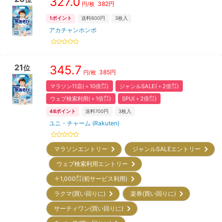
327.0
382
円
円/枚
1
ポイント
送料600円
3
枚入
アカチャンホンポ
21
345.7
位
385
円
円/枚
マラソン11店(＋10倍㌽)
ジャンルSALE(＋2倍㌽)
ウェブ検索利用(＋1倍㌽)
SPU(＋2倍㌽)
48
ポイント
送料700円
3
枚入
ユニ・チャーム (Rakuten)
マラソンエントリー
ジャンルSALEエントリー
ウェブ検索利用エントリー
＋1,000㌽(初サービス利用)
ラクマ(買い回りに)
楽券(買い回りに)
サーティワン(買い回りに)