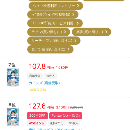
ウェブ検索利用エントリー
＋10倍㌽(ママ割 初登録)
＋1,000㌽(初サービス利用)
ラクマ(買い回りに)
楽券(買い回りに)
サーティワン(買い回りに)
食パン袋(買い回りに)
7
107.8
位
1,080
円
円/枚
店舗受取
10
枚入
カインズ (店舗受取)
8
127.6
位
3,100
円
3,300円
円/枚
200円OFF
Pontaパス(＋1%㌽)
42
ポイント
送料770円
30
枚入
爽快ドラッグ (au PAY マーケット)