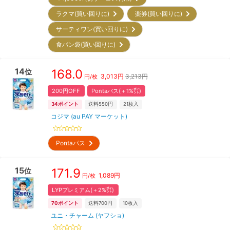
ラクマ(買い回りに)
楽券(買い回りに)
サーティワン(買い回りに)
食パン袋(買い回りに)
14
168.0
位
3,013
円
3,213円
円/枚
200円OFF
Pontaパス(＋1%㌽)
34
ポイント
送料550円
21
枚入
コジマ (au PAY マーケット)
Pontaパス
15
171.9
位
1,089
円
円/枚
LYPプレミアム(＋2%㌽)
70
ポイント
送料700円
10
枚入
ユニ・チャーム (ヤフショ)