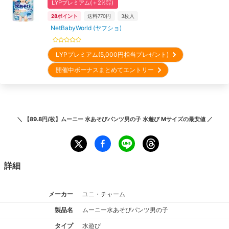
LYPプレミアム(＋2%㌽)
28
ポイント
送料770円
3
枚入
NetBabyWorld (ヤフショ)
LYPプレミアム(5,000円相当プレゼント)
開催中ボーナスまとめてエントリー
＼
【89.8円/枚】ムーニー 水あそびパンツ男の子 水遊び Mサイズ
の最安値 ／
詳細
メーカー
ユニ・チャーム
製品名
ムーニー
水あそびパンツ男の子
タイプ
水遊び