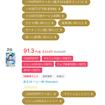
＋100円OFFクーポン(楽天24＆楽天ブックス)
＋10倍㌽(ママ割 初登録)
＋1,000㌽(初サービス利用)
ラクマ(買い回りに)
楽券(買い回りに)
サーティワン(買い回りに)
食パン袋(買い回りに)
2
91.3
位
8,532
円
10,032円
円/枚
1,500円OFF
マラソン11店(＋10倍㌽)
ジャンルSALE(＋2倍㌽)
ウェブ検索利用(＋1倍㌽)
SPU(＋2倍㌽)
1225
ポイント
送料無料
80
枚入
楽天24 ベビー館 (Rakuten)
1,500円OFFクーポン
マラソンエントリー
ジャンルSALEエントリー