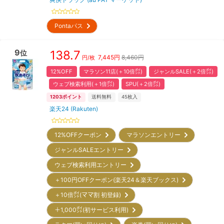
Pontaパス
9
138.7
位
7,445
円
8,460円
円/枚
12%OFF
マラソン11店(＋10倍㌽)
ジャンルSALE(＋2倍㌽)
ウェブ検索利用(＋1倍㌽)
SPU(＋2倍㌽)
1203
ポイント
送料無料
45
枚入
楽天24 (Rakuten)
12%OFFクーポン
マラソンエントリー
ジャンルSALEエントリー
ウェブ検索利用エントリー
＋100円OFFクーポン(楽天24＆楽天ブックス)
＋10倍㌽(ママ割 初登録)
＋1,000㌽(初サービス利用)