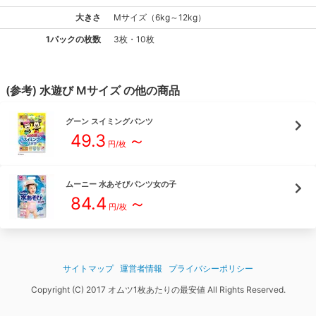
大きさ
M
サイズ
（
6kg～12kg
）
1パックの枚数
3枚・10枚
(参考)
水遊び
M
サイズ
の他の商品
グーン
スイミングパンツ
49.3
～
円/枚
ムーニー
水あそびパンツ女の子
84.4
～
円/枚
サイトマップ
運営者情報
プライバシーポリシー
Copyright (C) 2017 オムツ1枚あたりの最安値 All Rights Reserved.