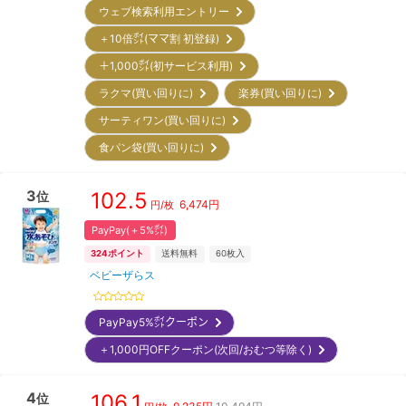
ウェブ検索利用エントリー
＋10倍㌽(ママ割 初登録)
＋1,000㌽(初サービス利用)
ラクマ(買い回りに)
楽券(買い回りに)
サーティワン(買い回りに)
食パン袋(買い回りに)
3
102.5
位
6,474
円
円/枚
PayPay(＋5%㌽)
324
ポイント
送料無料
60
枚入
ベビーザらス
PayPay5%㌽クーポン
＋1,000円OFFクーポン(次回/おむつ等除く)
4
106.1
位