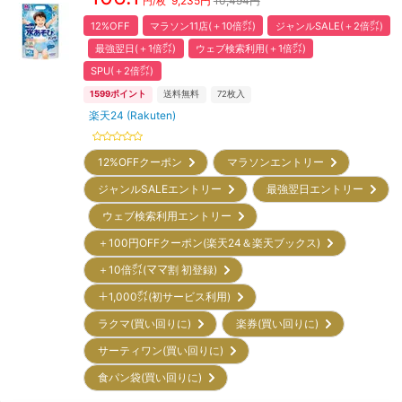
9,235
円
10,494円
円/枚
12%OFF
マラソン11店(＋10倍㌽)
ジャンルSALE(＋2倍㌽)
最強翌日(＋1倍㌽)
ウェブ検索利用(＋1倍㌽)
SPU(＋2倍㌽)
1599
ポイント
送料無料
72
枚入
楽天24 (Rakuten)
12%OFFクーポン
マラソンエントリー
ジャンルSALEエントリー
最強翌日エントリー
ウェブ検索利用エントリー
＋100円OFFクーポン(楽天24＆楽天ブックス)
＋10倍㌽(ママ割 初登録)
＋1,000㌽(初サービス利用)
ラクマ(買い回りに)
楽券(買い回りに)
サーティワン(買い回りに)
食パン袋(買い回りに)