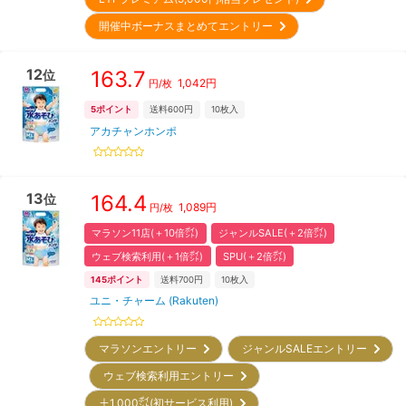
開催中ボーナスまとめてエントリー
12
163.7
位
1,042
円
円/枚
5
ポイント
送料600円
10
枚入
アカチャンホンポ
13
164.4
位
1,089
円
円/枚
マラソン11店(＋10倍㌽)
ジャンルSALE(＋2倍㌽)
ウェブ検索利用(＋1倍㌽)
SPU(＋2倍㌽)
145
ポイント
送料700円
10
枚入
ユニ・チャーム (Rakuten)
マラソンエントリー
ジャンルSALEエントリー
ウェブ検索利用エントリー
＋1,000㌽(初サービス利用)