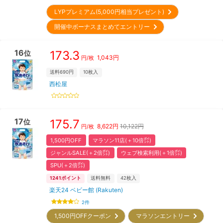
LYPプレミアム(5,000円相当プレゼント)
開催中ボーナスまとめてエントリー
16
173.3
位
1,043
円
円/枚
送料690円
10
枚入
西松屋
17
175.7
位
8,622
円
10,122円
円/枚
1,500円OFF
マラソン11店(＋10倍㌽)
ジャンルSALE(＋2倍㌽)
ウェブ検索利用(＋1倍㌽)
SPU(＋2倍㌽)
1241
ポイント
送料無料
42
枚入
楽天24 ベビー館 (Rakuten)
2
件
1,500円OFFクーポン
マラソンエントリー