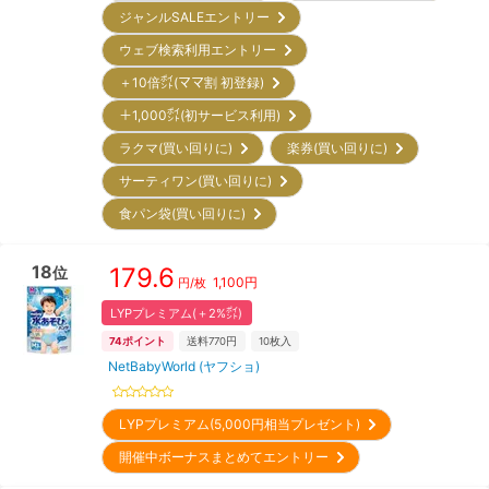
ジャンルSALEエントリー
ウェブ検索利用エントリー
＋10倍㌽(ママ割 初登録)
＋1,000㌽(初サービス利用)
ラクマ(買い回りに)
楽券(買い回りに)
サーティワン(買い回りに)
食パン袋(買い回りに)
18
179.6
位
1,100
円
円/枚
LYPプレミアム(＋2%㌽)
74
ポイント
送料770円
10
枚入
NetBabyWorld (ヤフショ)
LYPプレミアム(5,000円相当プレゼント)
開催中ボーナスまとめてエントリー