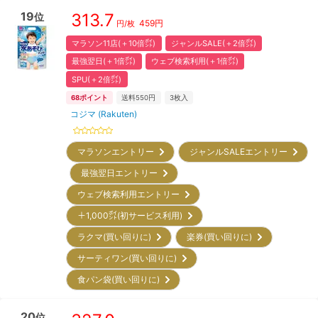
19
313.7
位
459
円
円/枚
マラソン11店(＋10倍㌽)
ジャンルSALE(＋2倍㌽)
最強翌日(＋1倍㌽)
ウェブ検索利用(＋1倍㌽)
SPU(＋2倍㌽)
68
ポイント
送料550円
3
枚入
コジマ (Rakuten)
マラソンエントリー
ジャンルSALEエントリー
最強翌日エントリー
ウェブ検索利用エントリー
＋1,000㌽(初サービス利用)
ラクマ(買い回りに)
楽券(買い回りに)
サーティワン(買い回りに)
食パン袋(買い回りに)
20
位