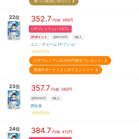
食パン袋(買い回りに)
22
352.7
位
385
円
円/枚
LYPプレミアム(＋2%㌽)
27
ポイント
送料700円
3
枚入
ユニ・チャーム (ヤフショ)
LYPプレミアム(5,000円相当プレゼント)
開催中ボーナスまとめてエントリー
23
357.7
位
383
円
円/枚
送料690円
3
枚入
西松屋
24
384.7
位
412
円
円/枚