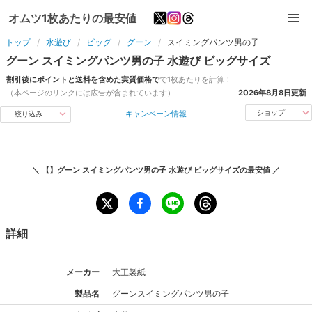
オムツ1枚あたりの最安値
トップ
水遊び
ビッグ
グーン
スイミングパンツ男の子
グーン
スイミングパンツ男の子
水遊び
ビッグ
サイズ
割引後にポイントと送料を含めた実質価格で
で1枚あたりを計算！
（本ページのリンクには広告が含まれています）
2026年8月8日
更新
キャンペーン情報
ショップ
絞り込み
＼
【】グーン スイミングパンツ男の子 水遊び ビッグサイズ
の最安値 ／
詳細
メーカー
大王製紙
製品名
グーン
スイミングパンツ男の子