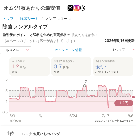
オムツ1枚あたりの最安値
トップ
除菌シート
ノンアルコール
除菌
ノンアル
タイプ
割引後にポイントと送料を含めた実質価格で
1枚あたりを計算！
（本ページのリンクには広告が含まれています）
2026年8月6日
更新
キャンペーン情報
ショップ
絞り込み
今日の最安
90日で最も安い
今日の価格水準
1.2
0.7
安い
円/枚
円/枚
楽天
7/19
ふつう 1.2〜1.5円
2
1.7
1.5
1
1.2
円
0.5
5/9
6/1
6/24
7/17
8/6
直近
90
日
ふつうの価格帯
1.2〜1.5円
1
位
レック
お買いものパンダ