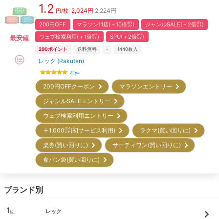
1.2
2,024
円
2,224円
円/枚
200円OFF
マラソン11店(＋10倍㌽)
ジャンルSALE(＋2倍㌽)
ウェブ検索利用(＋1倍㌽)
SPU(＋2倍㌽)
最安値
290
ポイント
送料無料
-
1440
枚入
レック (Rakuten)
41
件
200円OFFクーポン
マラソンエントリー
ジャンルSALEエントリー
ウェブ検索利用エントリー
＋1,000㌽(初サービス利用)
ラクマ(買い回りに)
楽券(買い回りに)
サーティワン(買い回りに)
食パン袋(買い回りに)
ブランド別
1
レック
位