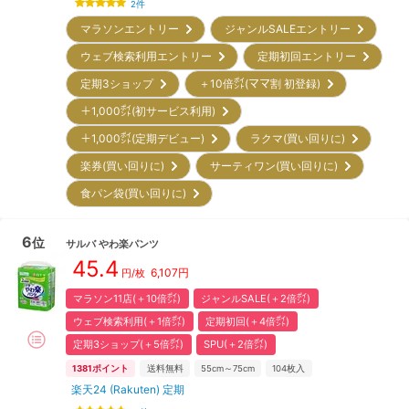
2
件
マラソンエントリー
ジャンルSALEエントリー
ウェブ検索利用エントリー
定期初回エントリー
定期3ショップ
＋10倍㌽(ママ割 初登録)
＋1,000㌽(初サービス利用)
＋1,000㌽(定期デビュー)
ラクマ(買い回りに)
楽券(買い回りに)
サーティワン(買い回りに)
食パン袋(買い回りに)
6
位
サルバ
やわ楽パンツ
45.4
6,107
円
円/枚
マラソン11店(＋10倍㌽)
ジャンルSALE(＋2倍㌽)
ウェブ検索利用(＋1倍㌽)
定期初回(＋4倍㌽)
定期3ショップ(＋5倍㌽)
SPU(＋2倍㌽)
1381
ポイント
送料無料
55cm～75cm
104
枚入
楽天24 (Rakuten) 定期