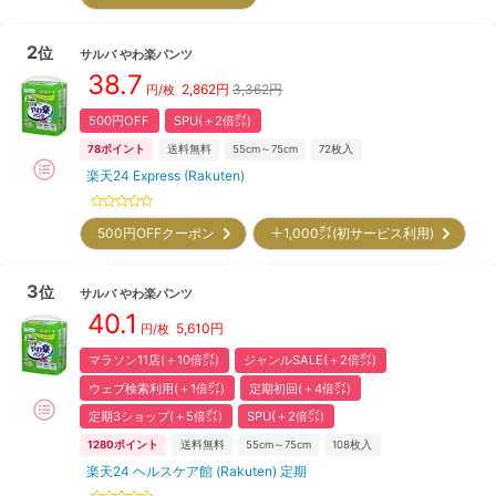
2
位
サルバ
やわ楽パンツ
38.7
2,862
円
3,362円
円/枚
500円OFF
SPU(＋2倍㌽)
78
ポイント
送料無料
55cm～75cm
72
枚入
楽天24 Express (Rakuten)
500円OFFクーポン
＋1,000㌽(初サービス利用)
3
位
サルバ
やわ楽パンツ
40.1
5,610
円
円/枚
マラソン11店(＋10倍㌽)
ジャンルSALE(＋2倍㌽)
ウェブ検索利用(＋1倍㌽)
定期初回(＋4倍㌽)
定期3ショップ(＋5倍㌽)
SPU(＋2倍㌽)
1280
ポイント
送料無料
55cm～75cm
108
枚入
楽天24 ヘルスケア館 (Rakuten) 定期