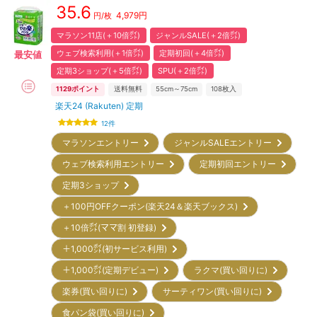
35.6
4,979
円
円/枚
マラソン11店(＋10倍㌽)
ジャンルSALE(＋2倍㌽)
ウェブ検索利用(＋1倍㌽)
定期初回(＋4倍㌽)
最安値
定期3ショップ(＋5倍㌽)
SPU(＋2倍㌽)
1129
ポイント
送料無料
55cm～75cm
108
枚入
楽天24 (Rakuten) 定期
12
件
マラソンエントリー
ジャンルSALEエントリー
ウェブ検索利用エントリー
定期初回エントリー
定期3ショップ
＋100円OFFクーポン(楽天24＆楽天ブックス)
＋10倍㌽(ママ割 初登録)
＋1,000㌽(初サービス利用)
＋1,000㌽(定期デビュー)
ラクマ(買い回りに)
楽券(買い回りに)
サーティワン(買い回りに)
食パン袋(買い回りに)