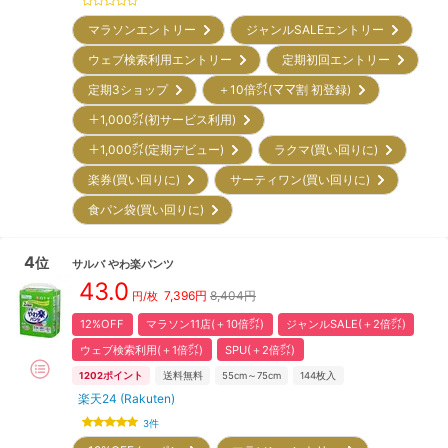
マラソンエントリー
ジャンルSALEエントリー
ウェブ検索利用エントリー
定期初回エントリー
定期3ショップ
＋10倍㌽(ママ割 初登録)
＋1,000㌽(初サービス利用)
＋1,000㌽(定期デビュー)
ラクマ(買い回りに)
楽券(買い回りに)
サーティワン(買い回りに)
食パン袋(買い回りに)
4
位
サルバ
やわ楽パンツ
43.0
7,396
円
8,404円
円/枚
12%OFF
マラソン11店(＋10倍㌽)
ジャンルSALE(＋2倍㌽)
ウェブ検索利用(＋1倍㌽)
SPU(＋2倍㌽)
1202
ポイント
送料無料
55cm～75cm
144
枚入
楽天24 (Rakuten)
3
件