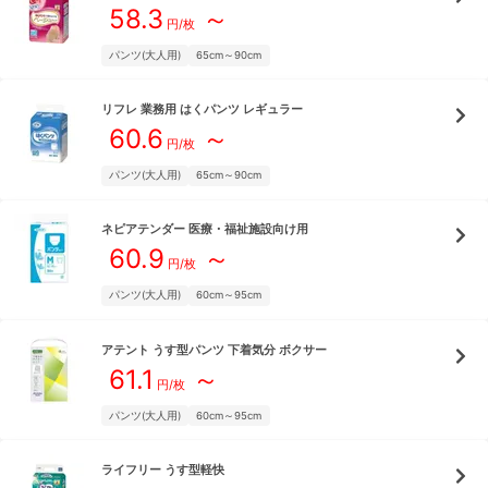
58.3
～
円/枚
パンツ(大人用)
65cm～90cm
リフレ
業務用 はくパンツ レギュラー
60.6
～
円/枚
パンツ(大人用)
65cm～90cm
ネピアテンダー
医療・福祉施設向け用
60.9
～
円/枚
パンツ(大人用)
60cm～95cm
アテント
うす型パンツ 下着気分 ボクサー
61.1
～
円/枚
パンツ(大人用)
60cm～95cm
ライフリー
うす型軽快