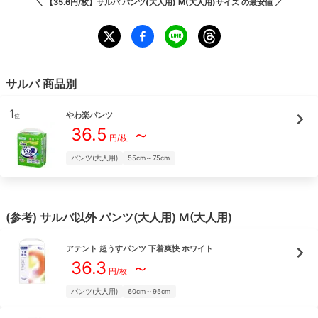
＼
【35.6円/枚】サルバ パンツ(大人用) M(大人用)サイズ
の最安値 ／
サルバ
商品別
1
やわ楽パンツ
位
36.5
～
円/枚
パンツ(大人用)
55cm～75cm
(参考)
サルバ
以外
パンツ(大人用)
M(大人用)
アテント
超うすパンツ 下着爽快 ホワイト
36.3
～
円/枚
パンツ(大人用)
60cm～95cm