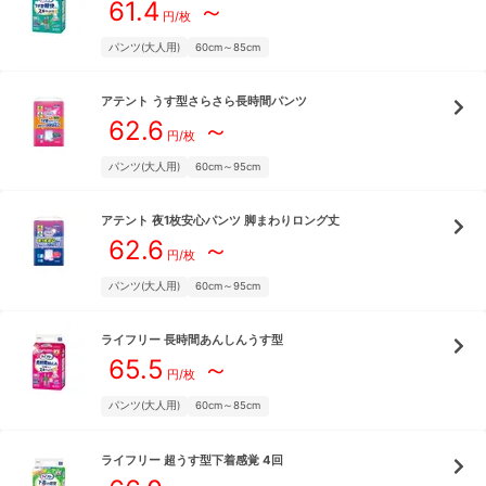
61.4
～
円/枚
パンツ(大人用)
60cm～85cm
アテント
うす型さらさら長時間パンツ
62.6
～
円/枚
パンツ(大人用)
60cm～95cm
アテント
夜1枚安心パンツ 脚まわりロング丈
62.6
～
円/枚
パンツ(大人用)
60cm～95cm
ライフリー
長時間あんしんうす型
65.5
～
円/枚
パンツ(大人用)
60cm～85cm
ライフリー
超うす型下着感覚 4回