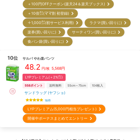
＋100円OFFクーポン(楽天24＆楽天ブックス)
＋10倍㌽(ママ割 初登録)
＋1,000㌽(初サービス利用)
ラクマ(買い回りに)
楽券(買い回りに)
サーティワン(買い回りに)
食パン袋(買い回りに)
10
位
サルバ
やわ楽パンツ
48.2
5,568
円
円/枚
LYPプレミアム(＋2%㌽)
558
ポイント
送料無料
55cm～75cm
104
枚入
サンドラッグ (ヤフショ)
16
件
LYPプレミアム(5,000円相当プレゼント)
開催中ボーナスまとめてエントリー