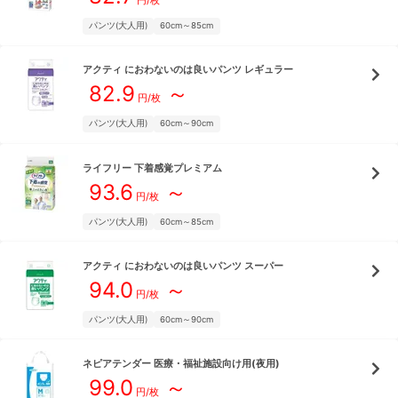
円/枚
パンツ(大人用)
60cm～85cm
アクティ
におわないのは良いパンツ レギュラー
82.9
～
円/枚
パンツ(大人用)
60cm～90cm
ライフリー
下着感覚プレミアム
93.6
～
円/枚
パンツ(大人用)
60cm～85cm
アクティ
におわないのは良いパンツ スーパー
94.0
～
円/枚
パンツ(大人用)
60cm～90cm
ネピアテンダー
医療・福祉施設向け用(夜用)
99.0
～
円/枚