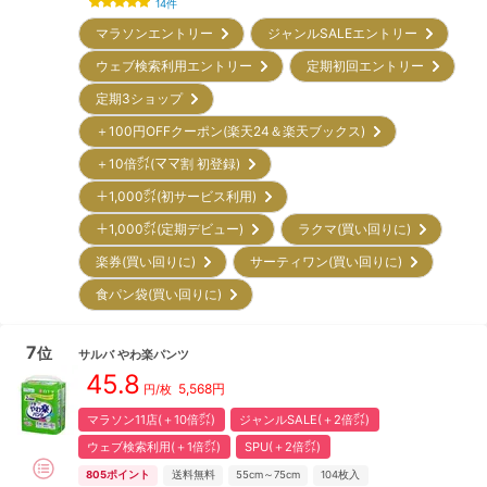
14
件
マラソンエントリー
ジャンルSALEエントリー
ウェブ検索利用エントリー
定期初回エントリー
定期3ショップ
＋100円OFFクーポン(楽天24＆楽天ブックス)
＋10倍㌽(ママ割 初登録)
＋1,000㌽(初サービス利用)
＋1,000㌽(定期デビュー)
ラクマ(買い回りに)
楽券(買い回りに)
サーティワン(買い回りに)
食パン袋(買い回りに)
7
位
サルバ
やわ楽パンツ
45.8
5,568
円
円/枚
マラソン11店(＋10倍㌽)
ジャンルSALE(＋2倍㌽)
ウェブ検索利用(＋1倍㌽)
SPU(＋2倍㌽)
805
ポイント
送料無料
55cm～75cm
104
枚入