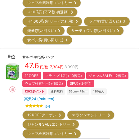
ウェブ検索利用エントリー
＋10倍㌽(ママ割 初登録)
＋1,000㌽(初サービス利用)
ラクマ(買い回りに)
楽券(買い回りに)
サーティワン(買い回りに)
食パン袋(買い回りに)
9
位
サルバ
やわ楽パンツ
47.6
7,384
円
8,390円
円/枚
12%OFF
マラソン11店(＋10倍㌽)
ジャンルSALE(＋2倍㌽)
ウェブ検索利用(＋1倍㌽)
SPU(＋2倍㌽)
1202
ポイント
送料無料
55cm～75cm
130
枚入
楽天24 (Rakuten)
12
件
12%OFFクーポン
マラソンエントリー
ジャンルSALEエントリー
ウェブ検索利用エントリー