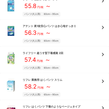
55.8
～
円/枚
パンツ(大人用)
60cm～95cm
アテント
夜1枚安心パンツ はき心地すっきり
56.3
～
円/枚
パンツ(大人用)
60cm～95cm
ライフリー
超うす型下着感覚 2回
57.4
～
円/枚
パンツ(大人用)
60cm～85cm
リフレ
業務用 はくパンツ スリム
58.2
～
円/枚
パンツ(大人用)
65cm～90cm
リフレ
はくパンツ 下着のようなベージュタイプ