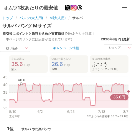
オムツ1枚あたりの最安値
トップ
パンツ(大人用)
M(大人用)
サルバ
サルバ
パンツ
M
サイズ
割引後にポイントと送料を含めた実質価格で
1枚あたりを計算！
（本ページのリンクには広告が含まれています）
2026年8月7日
更新
キャンペーン情報
ショップ
絞り込み
今日の最安
90日で最も安い
今日の価格水準
35.6
26.6
ふつう
円/枚
円/枚
楽天
7/10
ふつう 35.2〜39.8円
45
40.6
40
35
35.6
円
30
25
5/10
6/2
6/25
7/18
8/7
直近
90
日
ふつうの価格帯
35.2〜39.8円
1
位
サルバ
やわ楽パンツ