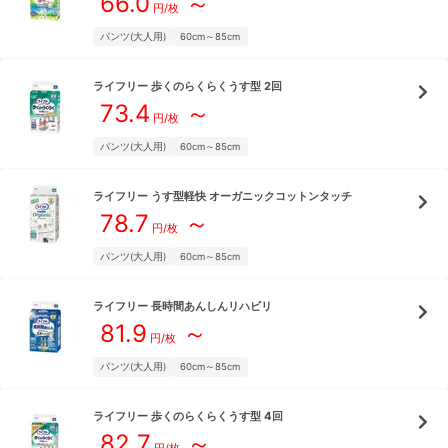
66.0
～
円/枚
パンツ(大人用)
60cm～85cm
ライフリー
歩くのらくらくうす型 2回
73.4
～
円/枚
パンツ(大人用)
60cm～85cm
ライフリー
うす型軽快 オーガニックコットンタッチ
78.7
～
円/枚
パンツ(大人用)
60cm～85cm
ライフリー
長時間あんしんリハビリ
81.9
～
円/枚
パンツ(大人用)
60cm～85cm
ライフリー
歩くのらくらくうす型 4回
82.7
～