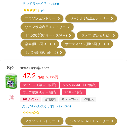
サンドラッグ (Rakuten)
2
件
マラソンエントリー
ジャンルSALEエントリー
ウェブ検索利用エントリー
＋1,000㌽(初サービス利用)
ラクマ(買い回りに)
楽券(買い回りに)
サーティワン(買い回りに)
食パン袋(買い回りに)
8
位
サルバ
やわ楽パンツ
47.2
5,965
円
円/枚
マラソン11店(＋10倍㌽)
ジャンルSALE(＋2倍㌽)
ウェブ検索利用(＋1倍㌽)
SPU(＋2倍㌽)
869
ポイント
送料無料
55cm～75cm
108
枚入
楽天24 ヘルスケア館 (Rakuten)
マラソンエントリー
ジャンルSALEエントリー