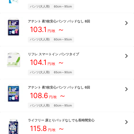
パンツ(大人用)
60cm～95cm
アテント
夜1枚安心パンツ パッドなし 8回
103.1
～
円/枚
パンツ(大人用)
60cm～95cm
リフレ
スマートイン パンツタイプ
104.1
～
円/枚
パンツ(大人用)
65cm～90cm
アテント
夜1枚安心パンツ パッドなし 6回
108.6
～
円/枚
パンツ(大人用)
60cm～95cm
ライフリー
尿とりパッドなしでも長時間安心
115.8
～
円/枚