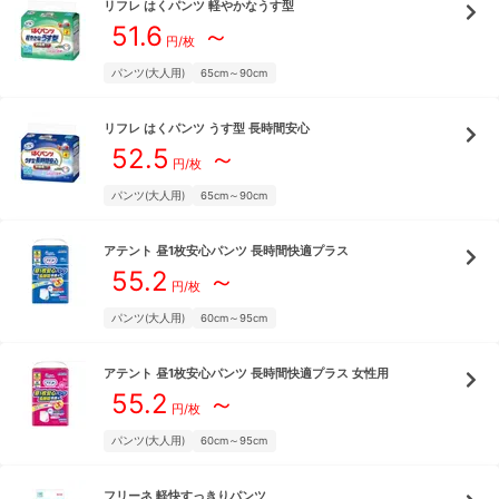
リフレ
はくパンツ 軽やかなうす型
51.6
～
円/枚
パンツ(大人用)
65cm～90cm
リフレ
はくパンツ うす型 長時間安心
52.5
～
円/枚
パンツ(大人用)
65cm～90cm
アテント
昼1枚安心パンツ 長時間快適プラス
55.2
～
円/枚
パンツ(大人用)
60cm～95cm
アテント
昼1枚安心パンツ 長時間快適プラス 女性用
55.2
～
円/枚
パンツ(大人用)
60cm～95cm
フリーネ
軽快すっきりパンツ