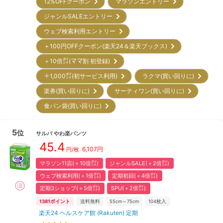
12%OFFクーポン
マラソンエントリー
ジャンルSALEエントリー
ウェブ検索利用エントリー
＋100円OFFクーポン(楽天24＆楽天ブックス)
＋10倍㌽(ママ割 初登録)
＋1,000㌽(初サービス利用)
ラクマ(買い回りに)
楽券(買い回りに)
サーティワン(買い回りに)
食パン袋(買い回りに)
5
位
サルバ
やわ楽パンツ
45.4
6,107
円
円/枚
マラソン11店(＋10倍㌽)
ジャンルSALE(＋2倍㌽)
ウェブ検索利用(＋1倍㌽)
定期初回(＋4倍㌽)
定期3ショップ(＋5倍㌽)
SPU(＋2倍㌽)
1381
ポイント
送料無料
55cm～75cm
104
枚入
楽天24 ヘルスケア館 (Rakuten) 定期