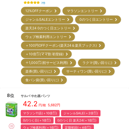
7
件
12%OFFクーポン
マラソンエントリー
ジャンルSALEエントリー
0のつく日エントリー
楽天24 0のつく日エントリー
ウェブ検索利用エントリー
＋100円OFFクーポン(楽天24＆楽天ブックス)
＋10倍㌽(ママ割 初登録)
＋1,000㌽(初サービス利用)
ラクマ(買い回りに)
楽券(買い回りに)
サーティワン(買い回りに)
食パン袋(買い回りに)
8
位
サルバ
やわ楽パンツ
42.2
5,682
円
円/枚
マラソン11店(＋10倍㌽)
ジャンルSALE(＋2倍㌽)
0のつく日(＋1倍㌽)
0のつく日 楽天24(＋1倍㌽)
ウェブ検索利用(＋1倍㌽)
定期初回(＋4倍㌽)