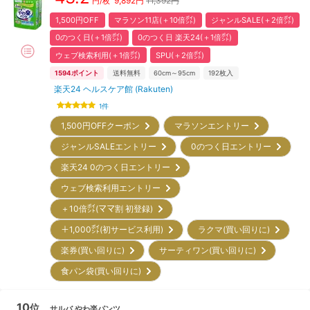
9,892
円
11,392円
円/枚
1,500円OFF
マラソン11店(＋10倍㌽)
ジャンルSALE(＋2倍㌽)
0のつく日(＋1倍㌽)
0のつく日 楽天24(＋1倍㌽)
ウェブ検索利用(＋1倍㌽)
SPU(＋2倍㌽)
1594
ポイント
送料無料
60cm～95cm
192
枚入
楽天24 ヘルスケア館 (Rakuten)
1
件
1,500円OFFクーポン
マラソンエントリー
ジャンルSALEエントリー
0のつく日エントリー
楽天24 0のつく日エントリー
ウェブ検索利用エントリー
＋10倍㌽(ママ割 初登録)
＋1,000㌽(初サービス利用)
ラクマ(買い回りに)
楽券(買い回りに)
サーティワン(買い回りに)
食パン袋(買い回りに)
10
位
サルバ
やわ楽パンツ