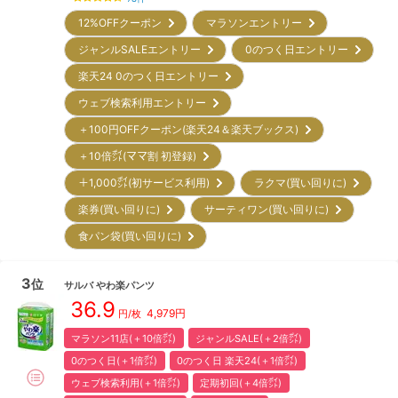
12%OFFクーポン
マラソンエントリー
ジャンルSALEエントリー
0のつく日エントリー
楽天24 0のつく日エントリー
ウェブ検索利用エントリー
＋100円OFFクーポン(楽天24＆楽天ブックス)
＋10倍㌽(ママ割 初登録)
＋1,000㌽(初サービス利用)
ラクマ(買い回りに)
楽券(買い回りに)
サーティワン(買い回りに)
食パン袋(買い回りに)
3
位
サルバ
やわ楽パンツ
36.9
4,979
円
円/枚
マラソン11店(＋10倍㌽)
ジャンルSALE(＋2倍㌽)
0のつく日(＋1倍㌽)
0のつく日 楽天24(＋1倍㌽)
ウェブ検索利用(＋1倍㌽)
定期初回(＋4倍㌽)