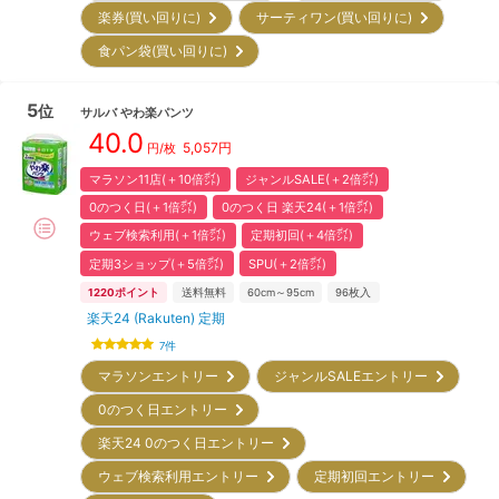
楽券(買い回りに)
サーティワン(買い回りに)
食パン袋(買い回りに)
5
位
サルバ
やわ楽パンツ
40.0
5,057
円
円/枚
マラソン11店(＋10倍㌽)
ジャンルSALE(＋2倍㌽)
0のつく日(＋1倍㌽)
0のつく日 楽天24(＋1倍㌽)
ウェブ検索利用(＋1倍㌽)
定期初回(＋4倍㌽)
定期3ショップ(＋5倍㌽)
SPU(＋2倍㌽)
1220
ポイント
送料無料
60cm～95cm
96
枚入
楽天24 (Rakuten) 定期
7
件
マラソンエントリー
ジャンルSALEエントリー
0のつく日エントリー
楽天24 0のつく日エントリー
ウェブ検索利用エントリー
定期初回エントリー