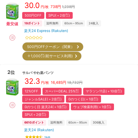
30.0
738
円
1,238円
円/枚
500円OFF
SPU(＋2倍㌽)
最安値
19
ポイント
送料無料
60cm～95cm
24
枚入
楽天24 Express (Rakuten)
500円OFFクーポン（関東）
＋1,000㌽(初サービス利用)
2
位
サルバ
やわ楽パンツ
32.3
16,485
円
18,732円
円/枚
12%OFF
スーパーDEAL 25%㌽
マラソン11店(＋10倍㌽)
ジャンルSALE(＋2倍㌽)
0のつく日(＋1倍㌽)
0のつく日 楽天24(＋1倍㌽)
ウェブ検索利用(＋1倍㌽)
SPU(＋2倍㌽)
6610
ポイント
送料無料
60cm～95cm
306
枚入
楽天24 (Rakuten)
78
件