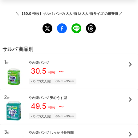
＼
【30.0円/枚】サルバ パンツ(大人用) L(大人用)サイズ
の最安値 ／
サルバ
商品別
1
やわ楽パンツ
位
30.5
～
円/枚
パンツ(大人用)
60cm～95cm
2
やわ楽パンツ 安心うす型
位
49.5
～
円/枚
パンツ(大人用)
60cm～95cm
3
やわ楽パンツ しっかり長時間
位