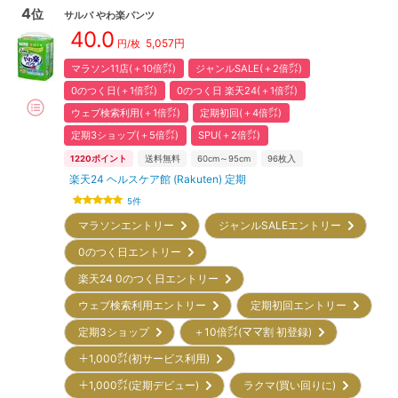
4
位
サルバ
やわ楽パンツ
40.0
5,057
円
円/枚
マラソン11店(＋10倍㌽)
ジャンルSALE(＋2倍㌽)
0のつく日(＋1倍㌽)
0のつく日 楽天24(＋1倍㌽)
ウェブ検索利用(＋1倍㌽)
定期初回(＋4倍㌽)
定期3ショップ(＋5倍㌽)
SPU(＋2倍㌽)
1220
ポイント
送料無料
60cm～95cm
96
枚入
楽天24 ヘルスケア館 (Rakuten) 定期
5
件
マラソンエントリー
ジャンルSALEエントリー
0のつく日エントリー
楽天24 0のつく日エントリー
ウェブ検索利用エントリー
定期初回エントリー
定期3ショップ
＋10倍㌽(ママ割 初登録)
＋1,000㌽(初サービス利用)
＋1,000㌽(定期デビュー)
ラクマ(買い回りに)