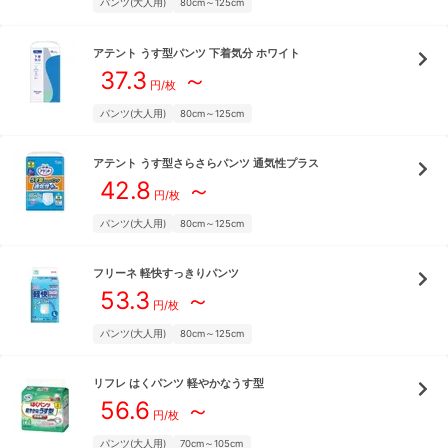
パンツ(大人用)
80cm～125cm
アテント
うす型パンツ 下着気分 ホワイト
37.3
～
円/枚
パンツ(大人用)
80cm～125cm
アテント
うす型さらさらパンツ 通気性プラス
42.8
～
円/枚
パンツ(大人用)
80cm～125cm
フリーネ
軽快すっきりパンツ
53.3
～
円/枚
パンツ(大人用)
80cm～125cm
リフレ
はくパンツ 軽やかなうす型
56.6
～
円/枚
パンツ(大人用)
70cm～105cm