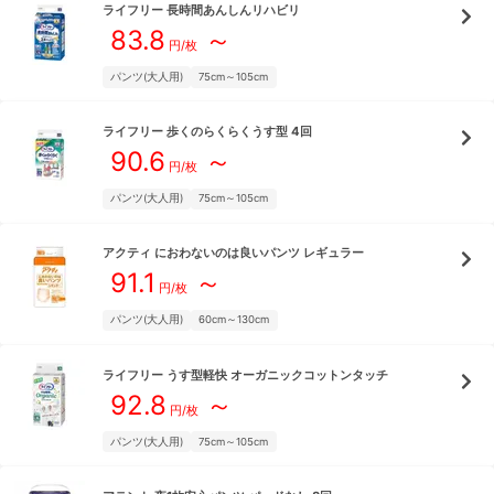
ライフリー
長時間あんしんリハビリ
83.8
～
円/枚
パンツ(大人用)
75cm～105cm
ライフリー
歩くのらくらくうす型 4回
90.6
～
円/枚
パンツ(大人用)
75cm～105cm
アクティ
におわないのは良いパンツ レギュラー
91.1
～
円/枚
パンツ(大人用)
60cm～130cm
ライフリー
うす型軽快 オーガニックコットンタッチ
92.8
～
円/枚
パンツ(大人用)
75cm～105cm