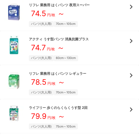
リフレ
業務用 はくパンツ 夜用スーパー
74.5
～
円/枚
パンツ(大人用)
70cm～105cm
アクティ
うす型パンツ 消臭抗菌プラス
74.7
～
円/枚
パンツ(大人用)
60cm～130cm
リフレ
業務用 はくパンツ レギュラー
78.5
～
円/枚
パンツ(大人用)
70cm～105cm
ライフリー
歩くのらくらくうす型 2回
79.9
～
円/枚
パンツ(大人用)
75cm～105cm