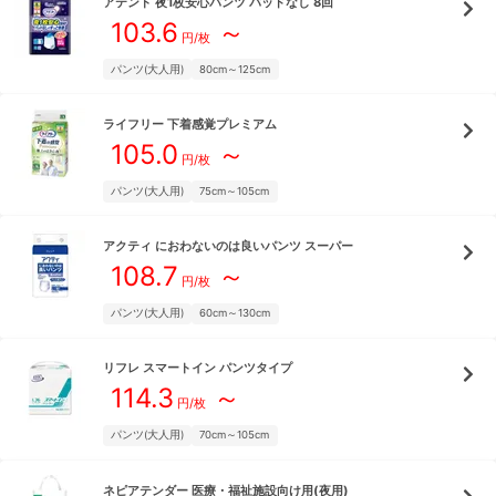
アテント
夜1枚安心パンツ パッドなし 8回
103.6
～
円/枚
パンツ(大人用)
80cm～125cm
ライフリー
下着感覚プレミアム
105.0
～
円/枚
パンツ(大人用)
75cm～105cm
アクティ
におわないのは良いパンツ スーパー
108.7
～
円/枚
パンツ(大人用)
60cm～130cm
リフレ
スマートイン パンツタイプ
114.3
～
円/枚
パンツ(大人用)
70cm～105cm
ネピアテンダー
医療・福祉施設向け用(夜用)