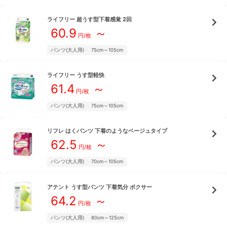
ライフリー
超うす型下着感覚 2回
60.9
～
円/枚
パンツ(大人用)
75cm～105cm
ライフリー
うす型軽快
61.4
～
円/枚
パンツ(大人用)
75cm～105cm
リフレ
はくパンツ 下着のようなベージュタイプ
62.5
～
円/枚
パンツ(大人用)
70cm～105cm
アテント
うす型パンツ 下着気分 ボクサー
64.2
～
円/枚
パンツ(大人用)
80cm～125cm