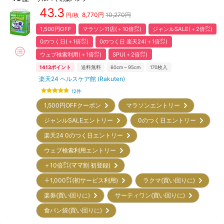
43.3
8,770
円
10,270円
円/枚
1,500円OFF
マラソン11店(＋10倍㌽)
ジャンルSALE(＋2倍㌽)
0のつく日(＋1倍㌽)
0のつく日 楽天24(＋1倍㌽)
ウェブ検索利用(＋1倍㌽)
SPU(＋2倍㌽)
1413
ポイント
送料無料
60cm～95cm
170
枚入
楽天24 ヘルスケア館 (Rakuten)
12
件
1,500円OFFクーポン
マラソンエントリー
ジャンルSALEエントリー
0のつく日エントリー
楽天24 0のつく日エントリー
ウェブ検索利用エントリー
＋10倍㌽(ママ割 初登録)
＋1,000㌽(初サービス利用)
ラクマ(買い回りに)
楽券(買い回りに)
サーティワン(買い回りに)
食パン袋(買い回りに)