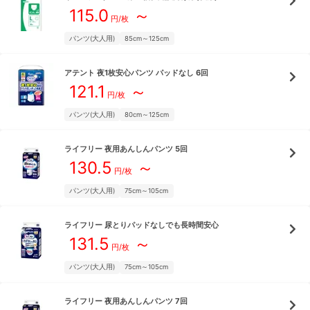
115.0
～
円/枚
パンツ(大人用)
85cm～125cm
アテント
夜1枚安心パンツ パッドなし 6回
121.1
～
円/枚
パンツ(大人用)
80cm～125cm
ライフリー
夜用あんしんパンツ 5回
130.5
～
円/枚
パンツ(大人用)
75cm～105cm
ライフリー
尿とりパッドなしでも長時間安心
131.5
～
円/枚
パンツ(大人用)
75cm～105cm
ライフリー
夜用あんしんパンツ 7回