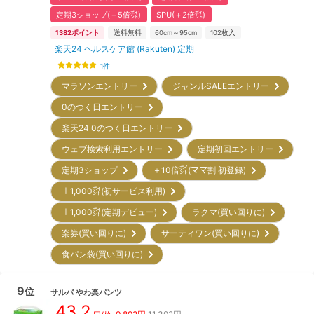
定期3ショップ(＋5倍㌽)
SPU(＋2倍㌽)
1382
ポイント
送料無料
60cm～95cm
102
枚入
楽天24 ヘルスケア館 (Rakuten) 定期
1
件
マラソンエントリー
ジャンルSALEエントリー
0のつく日エントリー
楽天24 0のつく日エントリー
ウェブ検索利用エントリー
定期初回エントリー
定期3ショップ
＋10倍㌽(ママ割 初登録)
＋1,000㌽(初サービス利用)
＋1,000㌽(定期デビュー)
ラクマ(買い回りに)
楽券(買い回りに)
サーティワン(買い回りに)
食パン袋(買い回りに)
9
位
サルバ
やわ楽パンツ
43.2