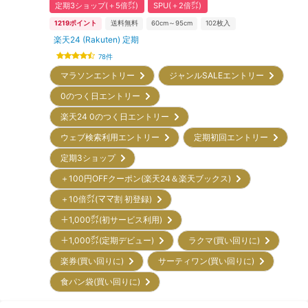
定期3ショップ(＋5倍㌽)
SPU(＋2倍㌽)
1219
ポイント
送料無料
60cm～95cm
102
枚入
楽天24 (Rakuten) 定期
78
件
マラソンエントリー
ジャンルSALEエントリー
0のつく日エントリー
楽天24 0のつく日エントリー
ウェブ検索利用エントリー
定期初回エントリー
定期3ショップ
＋100円OFFクーポン(楽天24＆楽天ブックス)
＋10倍㌽(ママ割 初登録)
＋1,000㌽(初サービス利用)
＋1,000㌽(定期デビュー)
ラクマ(買い回りに)
楽券(買い回りに)
サーティワン(買い回りに)
食パン袋(買い回りに)