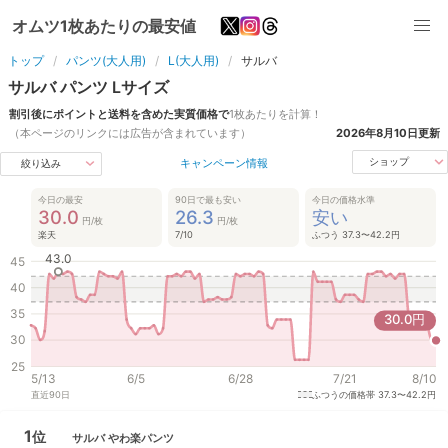
オムツ1枚あたりの最安値
トップ
パンツ(大人用)
L(大人用)
サルバ
サルバ
パンツ
L
サイズ
割引後にポイントと送料を含めた実質価格で
1枚あたりを計算！
（本ページのリンクには広告が含まれています）
2026年8月10日
更新
キャンペーン情報
ショップ
絞り込み
今日の最安
90日で最も安い
今日の価格水準
30.0
26.3
安い
円/枚
円/枚
楽天
7/10
ふつう 37.3〜42.2円
43.0
45
40
35
30.0
円
30
25
5/13
6/5
6/28
7/21
8/10
直近
90
日
ふつうの価格帯
37.3〜42.2円
1
位
サルバ
やわ楽パンツ