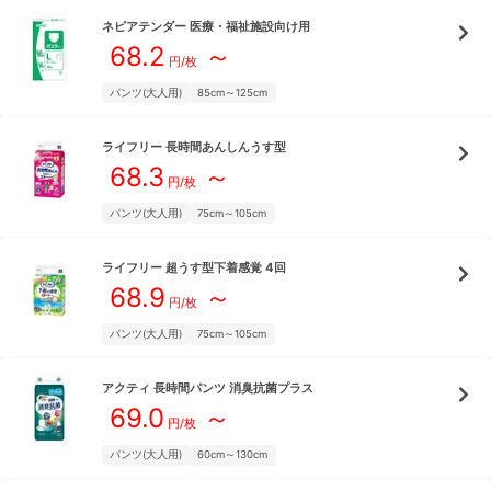
ネピアテンダー
医療・福祉施設向け用
68.2
～
円/枚
パンツ(大人用)
85cm～125cm
ライフリー
長時間あんしんうす型
68.3
～
円/枚
パンツ(大人用)
75cm～105cm
ライフリー
超うす型下着感覚 4回
68.9
～
円/枚
パンツ(大人用)
75cm～105cm
アクティ
長時間パンツ 消臭抗菌プラス
69.0
～
円/枚
パンツ(大人用)
60cm～130cm