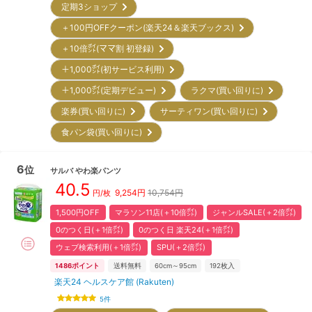
定期3ショップ
＋100円OFFクーポン(楽天24＆楽天ブックス)
＋10倍㌽(ママ割 初登録)
＋1,000㌽(初サービス利用)
＋1,000㌽(定期デビュー)
ラクマ(買い回りに)
楽券(買い回りに)
サーティワン(買い回りに)
食パン袋(買い回りに)
6
位
サルバ
やわ楽パンツ
40.5
9,254
円
10,754円
円/枚
1,500円OFF
マラソン11店(＋10倍㌽)
ジャンルSALE(＋2倍㌽)
0のつく日(＋1倍㌽)
0のつく日 楽天24(＋1倍㌽)
ウェブ検索利用(＋1倍㌽)
SPU(＋2倍㌽)
1486
ポイント
送料無料
60cm～95cm
192
枚入
楽天24 ヘルスケア館 (Rakuten)
5
件