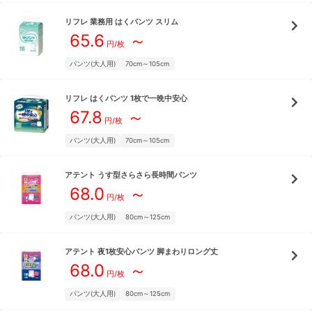
リフレ
業務用 はくパンツ スリム
65.6
～
円/枚
パンツ(大人用)
70cm～105cm
リフレ
はくパンツ 1枚で一晩中安心
67.8
～
円/枚
パンツ(大人用)
70cm～105cm
アテント
うす型さらさら長時間パンツ
68.0
～
円/枚
パンツ(大人用)
80cm～125cm
アテント
夜1枚安心パンツ 脚まわりロング丈
68.0
～
円/枚
パンツ(大人用)
80cm～125cm