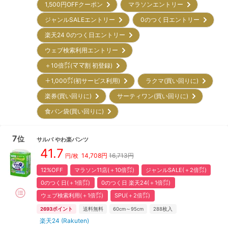
1,500円OFFクーポン
マラソンエントリー
ジャンルSALEエントリー
0のつく日エントリー
楽天24 0のつく日エントリー
ウェブ検索利用エントリー
＋10倍㌽(ママ割 初登録)
＋1,000㌽(初サービス利用)
ラクマ(買い回りに)
楽券(買い回りに)
サーティワン(買い回りに)
食パン袋(買い回りに)
7
位
サルバ
やわ楽パンツ
41.7
14,708
円
16,713円
円/枚
12%OFF
マラソン11店(＋10倍㌽)
ジャンルSALE(＋2倍㌽)
0のつく日(＋1倍㌽)
0のつく日 楽天24(＋1倍㌽)
ウェブ検索利用(＋1倍㌽)
SPU(＋2倍㌽)
2693
ポイント
送料無料
60cm～95cm
288
枚入
楽天24 (Rakuten)