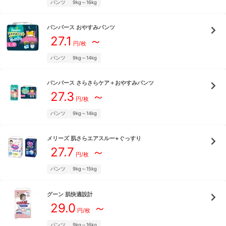
パンツ
9kg～16kg
パンパース
おやすみパンツ
27.1
～
円/枚
パンツ
9kg～14kg
パンパース
さらさらケア＋おやすみパンツ
27.3
～
円/枚
パンツ
9kg～14kg
メリーズ
肌さらエアスルー+ぐっすり
27.7
～
円/枚
パンツ
9kg～15kg
グーン
肌快適設計
29.0
～
円/枚
パンツ
9kg～16kg