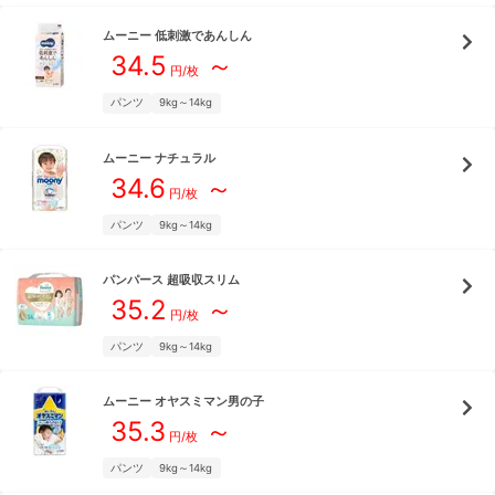
ムーニー
低刺激であんしん
34.5
～
円/枚
パンツ
9kg～14kg
ムーニー
ナチュラル
34.6
～
円/枚
パンツ
9kg～14kg
パンパース
超吸収スリム
35.2
～
円/枚
パンツ
9kg～14kg
ムーニー
オヤスミマン男の子
35.3
～
円/枚
パンツ
9kg～14kg