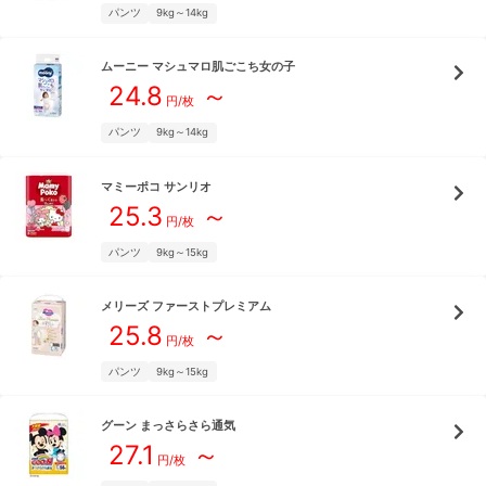
パンツ
9kg～14kg
ムーニー
マシュマロ肌ごこち女の子
24.8
～
円/枚
パンツ
9kg～14kg
マミーポコ
サンリオ
25.3
～
円/枚
パンツ
9kg～15kg
メリーズ
ファーストプレミアム
25.8
～
円/枚
パンツ
9kg～15kg
グーン
まっさらさら通気
27.1
～
円/枚