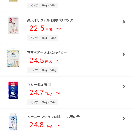
パンツ
9kg～14kg
楽天オリジナル
お買い物パンダ
22.5
～
円/枚
パンツ
9kg～14kg
ママベアー
ふわふわベビー
24.5
～
円/枚
パンツ
9kg～14kg
マミーポコ
夜用
24.7
～
円/枚
パンツ
9kg～15kg
ムーニー
マシュマロ肌ごこち男の子
24.8
～
円/枚