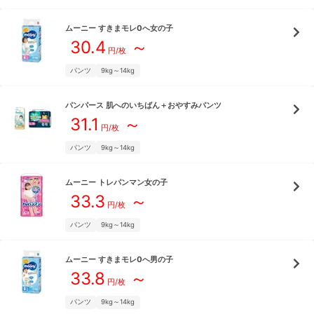
ムーニー
すきまモレ0へ女の子
30.4
～
円/枚
パンツ
9kg～14kg
パンパース
肌へのいちばん＋おやすみパンツ
31.1
～
円/枚
パンツ
9kg～14kg
ムーニー
トレパンマン女の子
33.3
～
円/枚
パンツ
9kg～14kg
ムーニー
すきまモレ0へ男の子
33.8
～
円/枚
パンツ
9kg～14kg