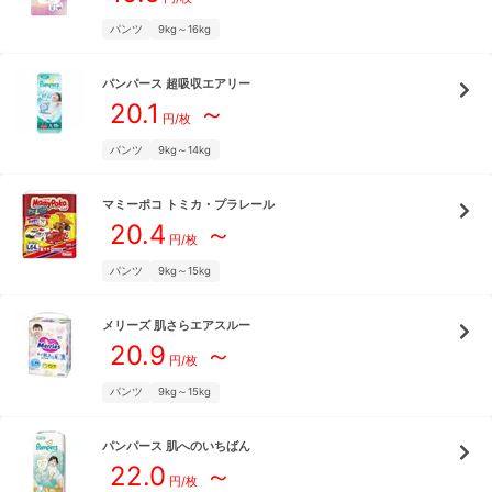
パンツ
9kg～16kg
パンパース
超吸収エアリー
20.1
～
円/枚
パンツ
9kg～14kg
マミーポコ
トミカ・プラレール
20.4
～
円/枚
パンツ
9kg～15kg
メリーズ
肌さらエアスルー
20.9
～
円/枚
パンツ
9kg～15kg
パンパース
肌へのいちばん
22.0
～
円/枚