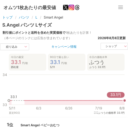
オムツ1枚あたりの最安値
トップ
パンツ
L
Smart Angel
S.Angel
パンツ
L
サイズ
割引後にポイントと送料を含めた実質価格で
1枚あたりを計算！
（本ページのリンクには広告が含まれています）
2026年8月8日
更新
キャンペーン情報
ショップ
絞り込み
今日の最安
90日で最も安い
今日の価格水準
33.1
33.1
ふつう
円/枚
円/枚
西松屋
5/11
ふつう 33.1円
34
33.1
円
33.1
33
5/11
6/3
6/26
7/19
8/8
直近
90
日
ふつうの価格帯
33.1円
1
位
Smart Angel
ベビーおむつ