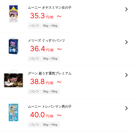
ムーニー
オヤスミマン女の子
35.3
～
円/枚
パンツ
9kg～14kg
メリーズ
ぐっすりパンツ
36.4
～
円/枚
パンツ
9kg～15kg
グーン
超うす通気プレミアム
38.8
～
円/枚
パンツ
9kg～16kg
ムーニー
トレパンマン男の子
40.0
～
円/枚
パンツ
9kg～14kg