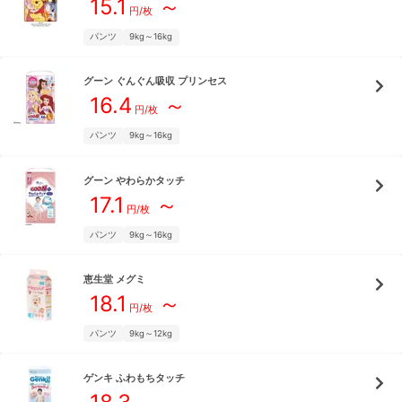
15.1
～
円/枚
パンツ
9kg～16kg
グーン
ぐんぐん吸収 プリンセス
16.4
～
円/枚
パンツ
9kg～16kg
グーン
やわらかタッチ
17.1
～
円/枚
パンツ
9kg～16kg
恵生堂
メグミ
18.1
～
円/枚
パンツ
9kg～12kg
ゲンキ
ふわもちタッチ