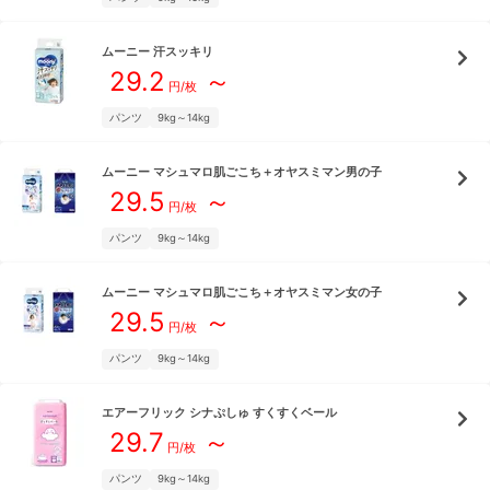
ムーニー
汗スッキリ
29.2
～
円/枚
パンツ
9kg～14kg
ムーニー
マシュマロ肌ごこち＋オヤスミマン男の子
29.5
～
円/枚
パンツ
9kg～14kg
ムーニー
マシュマロ肌ごこち＋オヤスミマン女の子
29.5
～
円/枚
パンツ
9kg～14kg
エアーフリック
シナぷしゅ すくすくベール
29.7
～
円/枚
パンツ
9kg～14kg