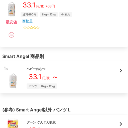
33.1
768
円
円/枚
送料690円
8kg～12kg
44
枚入
西松屋
最安値
Smart Angel
商品別
1
ベビーおむつ
位
33.1
～
円/枚
パンツ
8kg～12kg
(参考)
Smart Angel
以外
パンツ
L
グーン
ぐんぐん吸収