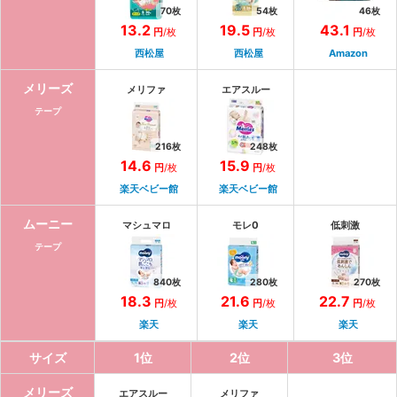
70
枚
54
枚
46
枚
13.2
19.5
43.1
円
/枚
円
/枚
円
/枚
西松屋
西松屋
Amazon
メリーズ
メリファ
エアスルー
テープ
216
枚
248
枚
14.6
15.9
円
/枚
円
/枚
楽天ベビー館
楽天ベビー館
ムーニー
マシュマロ
モレ0
低刺激
テープ
840
枚
280
枚
270
枚
18.3
21.6
22.7
円
/枚
円
/枚
円
/枚
楽天
楽天
楽天
サイズ
1
位
2
位
3
位
メリーズ
エアスルー
メリファ