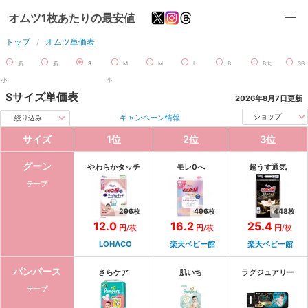
オムツ1枚あたりの最安値
トップ
オムツ単価表
新
新
S
M
M
L
B
B大
SB
小
小
Sサイズ
単価表
2026年8月7日
更新
キャンペーン情報
ショップ
絞り込み
サイズ
1
位
2
位
3
位
グーン
やわらかタッチ
モレ0へ
超うす通気
テープ
296
枚
496
枚
448
枚
12.0
16.2
25.4
円
/枚
円
/枚
円
/枚
LOHACO
楽天ベビー館
楽天ベビー館
パンパース
さらケア
肌いち
ラグジュアリー
テープ