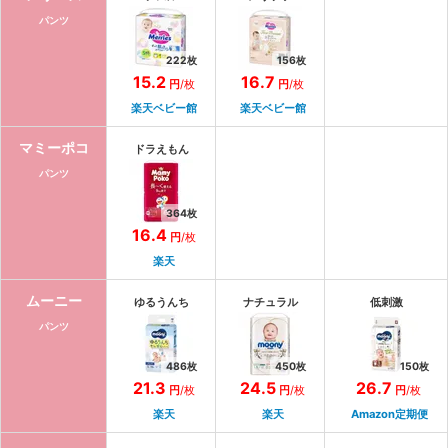
パンツ
222
枚
156
枚
15.2
16.7
円
/枚
円
/枚
楽天ベビー館
楽天ベビー館
マミーポコ
ドラえもん
パンツ
364
枚
16.4
円
/枚
楽天
ムーニー
ゆるうんち
ナチュラル
低刺激
パンツ
486
枚
450
枚
150
枚
21.3
24.5
26.7
円
/枚
円
/枚
円
/枚
楽天
楽天
Amazon定期便