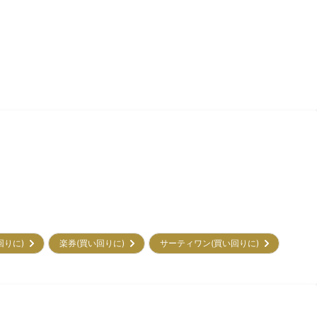
回りに)
楽券(買い回りに)
サーティワン(買い回りに)