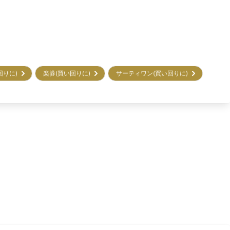
回りに)
楽券(買い回りに)
サーティワン(買い回りに)