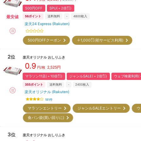
500円OFF
SPU(＋2倍㌽)
最安値
56
ポイント
送料無料
-
4800
枚入
楽天24 Express (Rakuten)
500円OFFクーポン
＋1,000㌽(初サービス利用)
2
位
楽天オリジナル
おしりふき
0.9
2,525
円
円/枚
マラソン11店(＋10倍㌽)
ジャンルSALE(＋2倍㌽)
ウェブ検索利用(＋
355
ポイント
送料無料
-
2400
枚入
楽天オリジナル (Rakuten)
181
件
マラソンエントリー
ジャンルSALEエントリー
ウ
食パン袋(買い回りに)
3
位
楽天オリジナル
おしりふき