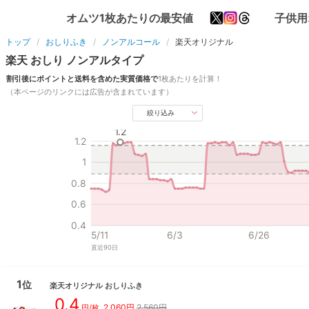
オムツ1枚あたりの最安値
子供用
トップ
おしりふき
ノンアルコール
楽天オリジナル
楽天
おしり
ノンアル
タイプ
割引後にポイントと送料を含めた実質価格で
1枚あたりを計算！
（本ページのリンクには広告が含まれています）
絞り込み
1.2
1.2
1
0.8
0.6
0.4
5/11
6/3
6/26
直近
90
日
1
位
楽天オリジナル
おしりふき
0.4
2,060
円
2,560円
円/枚