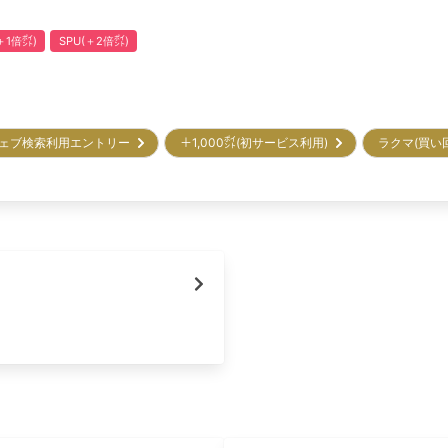
1倍㌽)
SPU(＋2倍㌽)
ェブ検索利用エントリー
＋1,000㌽(初サービス利用)
ラクマ(買い