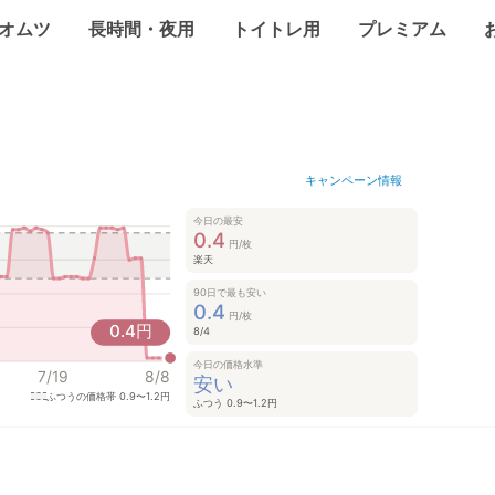
オムツ
長時間・夜用
トイトレ用
プレミアム
キャンペーン情報
今日の最安
0.4
円/枚
楽天
90日で最も安い
0.4
円/枚
0.4
円
8/4
今日の価格水準
7/19
8/8
安い
ふつうの価格帯
0.9〜1.2円
ふつう 0.9〜1.2円