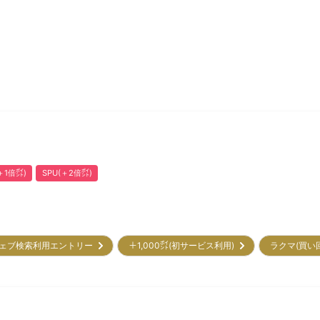
1倍㌽)
SPU(＋2倍㌽)
ェブ検索利用エントリー
＋1,000㌽(初サービス利用)
ラクマ(買い