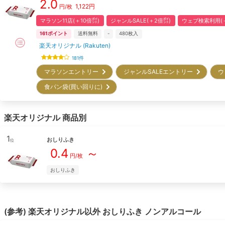
2.0
1,122
円
円/枚
マラソン11店(＋10倍㌽)
ジャンルSALE(＋2倍㌽)
ウェブ検索利用(＋
161
ポイント
送料無料
-
480
枚入
楽天オリジナル (Rakuten)
181
件
マラソンエントリー
ジャンルSALEエントリー
ウ
食パン袋(買い回りに)
楽天オリジナル
商品別
1
おしりふき
位
0.4
～
円/枚
おしりふき
(参考)
楽天オリジナル
以外
おしりふき
ノンアルコール