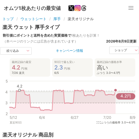
オムツ1枚あたりの最安値
トップ
ウェットシート
厚手
楽天オリジナル
楽天
ウェット
厚手
タイプ
割引後にポイントと送料を含めた実質価格で
1枚あたりを計算！
（本ページのリンクには広告が含まれています）
2026年8月9日
更新
キャンペーン情報
ショップ
絞り込み
最終記録の最安
90日で最も安い
最終記録の価格水準
4.2
2.3
高い
円/枚
円/枚
7/26 楽天
6/5
ふつう 3.0〜4.1円
5
4.2
4
4.2
円
3
2
5/12
6/4
6/27
7/20
8/9
直近
90
日
ふつうの価格帯
3.0〜4.1円
楽天オリジナル
商品別