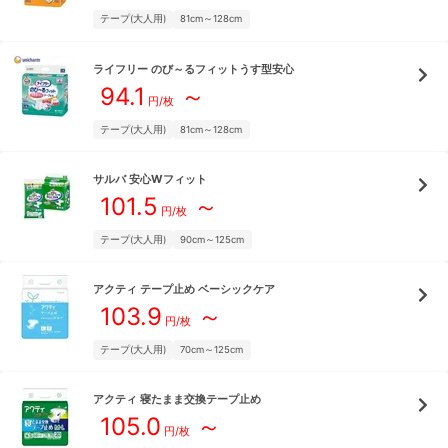
テープ(大人用)
81cm～128cm
ライフリー
のび～るフィットうす型安心
94.1
～
円/枚
テープ(大人用)
81cm～128cm
サルバ
安心Wフィット
101.5
～
円/枚
テープ(大人用)
90cm～125cm
アクティ
テープ止め ベーシックケア
103.9
～
円/枚
テープ(大人用)
70cm～125cm
アクティ
寝たまま交換テープ止め
105.0
～
円/枚