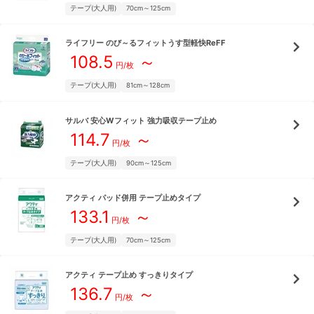
テープ(大人用)
70cm～125cm
ライフリー
のび～るフィットうす型軽快ReFF
108.5
～
円/枚
テープ(大人用)
81cm～128cm
サルバ
安心Wフィット 強力吸収テープ止め
114.7
～
円/枚
テープ(大人用)
90cm～125cm
アクティ
パッド併用 テープ止めタイプ
133.1
～
円/枚
テープ(大人用)
70cm～125cm
アクティ
テープ止め すっきりタイプ
136.7
～
円/枚