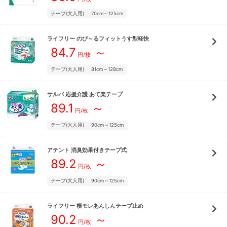
テープ(大人用)
70cm～125cm
ライフリー
のび～るフィットうす型軽快
84.7
～
円/枚
テープ(大人用)
81cm～128cm
サルバ
応援介護 あて楽テープ
89.1
～
円/枚
テープ(大人用)
90cm～125cm
アテント
消臭効果付きテープ式
89.2
～
円/枚
テープ(大人用)
90cm～125cm
ライフリー
横モレあんしんテープ止め
90.2
～
円/枚