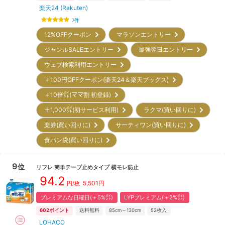
楽天24 (Rakuten)
7
件
12%OFFクーポン
マラソンエントリー
ジャンルSALEエントリー
最強翌日エントリー
ウェブ検索利用エントリー
＋100円OFFクーポン(楽天24＆楽天ブックス)
＋10倍㌽(ママ割 初登録)
＋1,000㌽(初サービス利用)
ラクマ(買い回りに)
楽券(買い回りに)
サーティワン(買い回りに)
食パン袋(買い回りに)
9
位
リフレ
簡単テープ止めタイプ 横モレ防止
94.2
5,501
円
円/枚
プレミアムな日曜日(＋5%㌽)
LYPプレミアム(＋2%㌽)
602
ポイント
送料無料
85cm～130cm
52
枚入
LOHACO