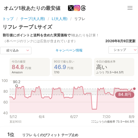
オムツ1枚あたりの最安値
トップ
テープ(大人用)
L(大人用)
リフレ
リフレ
テープ
L
サイズ
割引後にポイントと送料を含めた実質価格で
1枚あたりを計算！
（本ページのリンクには広告が含まれています）
2026年8月9日
更新
キャンペーン情報
ショップ
絞り込み
今日の最安
90日で最も安い
今日の価格水準
84.8
46.9
高い
円/枚
円/枚
Amazon
7/10
ふつう 73.5〜84.5円
100
90.2
80
84.8
円
60
40
5/12
6/4
6/27
7/20
8/9
直近
90
日
ふつうの価格帯
73.5〜84.5円
1
位
リフレ
らくのびフィット テープ止め