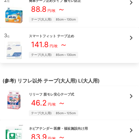
2
簡単テープ止めタイプ 横モレ防止
位
88.8
～
円/枚
テープ(大人用)
85cm～130cm
3
スマートフィット テープ止め
位
141.8
～
円/枚
テープ(大人用)
85cm～130cm
(参考)
リフレ
以外
テープ(大人用)
L(大人用)
リリーフ
股モレ安心テープ式
46.2
～
円/枚
テープ(大人用)
85cm～125cm
ネピアテンダー
医療・福祉施設向け用
83.9
～
円/枚