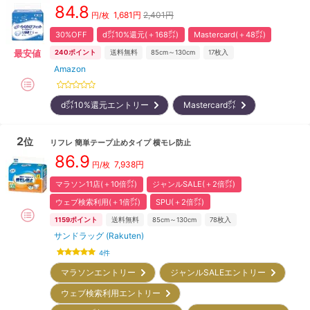
84.8
1,681
円
2,401円
円/枚
30%OFF
d㌽10%還元(＋168㌽)
Mastercard(＋48㌽)
最安値
240
ポイント
送料無料
85cm～130cm
17
枚入
Amazon
d㌽10%還元エントリー
Mastercard㌽
2
位
リフレ
簡単テープ止めタイプ 横モレ防止
86.9
7,938
円
円/枚
マラソン11店(＋10倍㌽)
ジャンルSALE(＋2倍㌽)
ウェブ検索利用(＋1倍㌽)
SPU(＋2倍㌽)
1159
ポイント
送料無料
85cm～130cm
78
枚入
サンドラッグ (Rakuten)
4
件
マラソンエントリー
ジャンルSALEエントリー
ウェブ検索利用エントリー