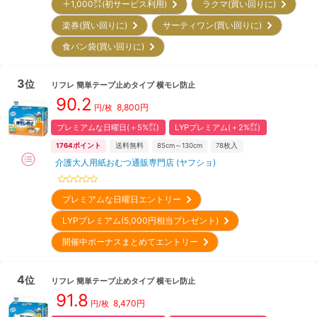
＋1,000㌽(初サービス利用)
ラクマ(買い回りに)
楽券(買い回りに)
サーティワン(買い回りに)
食パン袋(買い回りに)
3
位
リフレ
簡単テープ止めタイプ 横モレ防止
90.2
8,800
円
円/枚
プレミアムな日曜日(＋5%㌽)
LYPプレミアム(＋2%㌽)
1764
ポイント
送料無料
85cm～130cm
78
枚入
介護大人用紙おむつ通販専門店 (ヤフショ)
プレミアムな日曜日エントリー
LYPプレミアム(5,000円相当プレゼント)
開催中ボーナスまとめてエントリー
4
位
リフレ
簡単テープ止めタイプ 横モレ防止
91.8
8,470
円
円/枚