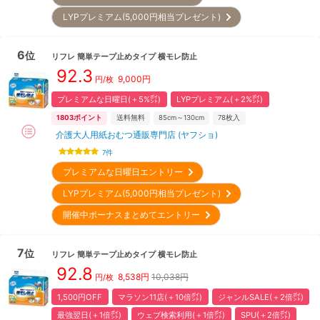
LYPプレミアム(5,000円相当プレゼント)
6
位
リフレ
簡単テープ止めタイプ 横モレ防止
92.3
9,000
円
円/枚
プレミアムな日曜日(＋5%㌽)
LYPプレミアム(＋2%㌽)
1803
ポイント
送料無料
85cm～130cm
78
枚入
介護大人用紙おむつ通販専門店 (ヤフショ)
7
件
プレミアムな日曜日エントリー
LYPプレミアム(5,000円相当プレゼント)
開催中ボーナスまとめてエントリー
7
位
リフレ
簡単テープ止めタイプ 横モレ防止
92.8
8,538
円
10,038円
円/枚
1,500円OFF
マラソン11店(＋10倍㌽)
ジャンルSALE(＋2倍㌽)
最強翌日(＋1倍㌽)
ウェブ検索利用(＋1倍㌽)
SPU(＋2倍㌽)