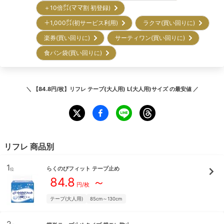
＋10倍㌽(ママ割 初登録)
＋1,000㌽(初サービス利用)
ラクマ(買い回りに)
楽券(買い回りに)
サーティワン(買い回りに)
食パン袋(買い回りに)
＼
【84.8円/枚】リフレ テープ(大人用) L(大人用)サイズ
の最安値 ／
リフレ
商品別
1
らくのびフィット テープ止め
位
84.8
～
円/枚
テープ(大人用)
85cm～130cm