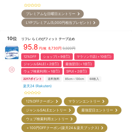
プレミアムな日曜日エントリー
LYPプレミアム(5,000円相当プレゼント)
10
位
リフレ
らくのびフィット テープ止め
95.8
8,730
円
9,920円
円/枚
12%OFF
ショップ(＋9倍㌽)
マラソン11店(＋10倍㌽)
ジャンルSALE(＋2倍㌽)
最強翌日(＋1倍㌽)
ウェブ検索利用(＋1倍㌽)
SPU(＋2倍㌽)
2217
ポイント
送料無料
85cm～130cm
68
枚入
楽天24 (Rakuten)
12%OFFクーポン
マラソンエントリー
ジャンルSALEエントリー
最強翌日エントリー
ウェブ検索利用エントリー
＋100円OFFクーポン(楽天24＆楽天ブックス)