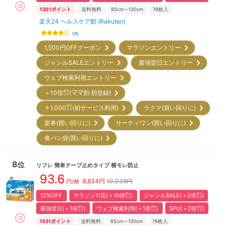
1301
ポイント
送料無料
85cm～130cm
78
枚入
楽天24 ヘルスケア館 (Rakuten)
1
件
1,500円OFFクーポン
マラソンエントリー
ジャンルSALEエントリー
最強翌日エントリー
ウェブ検索利用エントリー
＋10倍㌽(ママ割 初登録)
＋1,000㌽(初サービス利用)
ラクマ(買い回りに)
楽券(買い回りに)
サーティワン(買い回りに)
食パン袋(買い回りに)
8
位
リフレ
簡単テープ止めタイプ 横モレ防止
93.6
8,834
円
10,038円
円/枚
12%OFF
マラソン11店(＋10倍㌽)
ジャンルSALE(＋2倍㌽)
最強翌日(＋1倍㌽)
ウェブ検索利用(＋1倍㌽)
SPU(＋2倍㌽)
1531
ポイント
送料無料
85cm～130cm
78
枚入