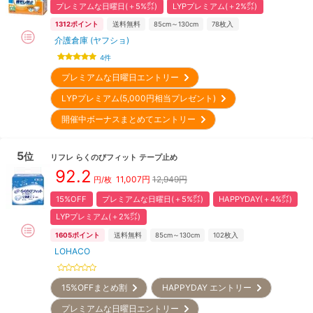
プレミアムな日曜日(＋5%㌽)
LYPプレミアム(＋2%㌽)
1312
ポイント
送料無料
85cm～130cm
78
枚入
介護倉庫 (ヤフショ)
4
件
プレミアムな日曜日エントリー
LYPプレミアム(5,000円相当プレゼント)
開催中ボーナスまとめてエントリー
5
位
リフレ
らくのびフィット テープ止め
92.2
11,007
円
12,949円
円/枚
15%OFF
プレミアムな日曜日(＋5%㌽)
HAPPYDAY(＋4%㌽)
LYPプレミアム(＋2%㌽)
1605
ポイント
送料無料
85cm～130cm
102
枚入
LOHACO
15%OFFまとめ割
HAPPYDAY エントリー
プレミアムな日曜日エントリー