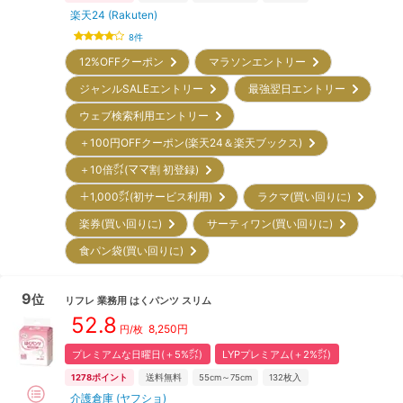
楽天24 (Rakuten)
8
件
12%OFFクーポン
マラソンエントリー
ジャンルSALEエントリー
最強翌日エントリー
ウェブ検索利用エントリー
＋100円OFFクーポン(楽天24＆楽天ブックス)
＋10倍㌽(ママ割 初登録)
＋1,000㌽(初サービス利用)
ラクマ(買い回りに)
楽券(買い回りに)
サーティワン(買い回りに)
食パン袋(買い回りに)
9
位
リフレ
業務用 はくパンツ スリム
52.8
8,250
円
円/枚
プレミアムな日曜日(＋5%㌽)
LYPプレミアム(＋2%㌽)
1278
ポイント
送料無料
55cm～75cm
132
枚入
介護倉庫 (ヤフショ)