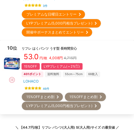
3
件
プレミアムな日曜日エントリー
LYPプレミアム(5,000円相当プレゼント)
開催中ボーナスまとめてエントリー
10
位
リフレ
はくパンツ うす型 長時間安心
53.0
4,008
円
4,715円
円/枚
15%OFF
LYPプレミアム(＋2%㌽)
401
ポイント
送料無料
55cm～75cm
68
枚入
LOHACO
46
件
15%OFFまとめ割
15%OFFまとめ割
LYPプレミアム(5,000円相当プレゼント)
＼
【44.7円/枚】リフレ パンツ(大人用) S(大人用)サイズ
の最安値 ／