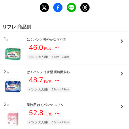
リフレ
商品別
1
はくパンツ 軽やかなうす型
位
46.0
～
円/枚
パンツ(大人用)
55cm～75cm
2
はくパンツ うす型 長時間安心
位
48.7
～
円/枚
パンツ(大人用)
55cm～75cm
3
業務用 はくパンツ スリム
位
52.8
～
円/枚
パンツ(大人用)
55cm～75cm