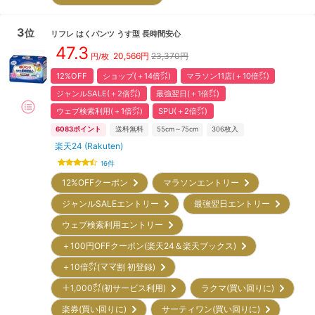
3
位
リフレ
はくパンツ うす型 長時間安心
47.3
20,566
円
23,370円
円/枚
12%OFF
ショップ(＋14倍㌽)
マラソン11店(＋10倍㌽)
ジャンルSALE(＋2倍㌽)
最強翌日(＋1倍㌽)
ウェブ検索利用(＋1倍㌽)
SPU(＋2倍㌽)
6083
ポイント
送料無料
55cm～75cm
306
枚入
楽天24 (Rakuten)
16
件
12%OFFクーポン
マラソンエントリー
ジャンルSALEエントリー
最強翌日エントリー
ウェブ検索利用エントリー
＋100円OFFクーポン(楽天24＆楽天ブックス)
＋10倍㌽(ママ割 初登録)
＋1,000㌽(初サービス利用)
ラクマ(買い回りに)
楽券(買い回りに)
サーティワン(買い回りに)