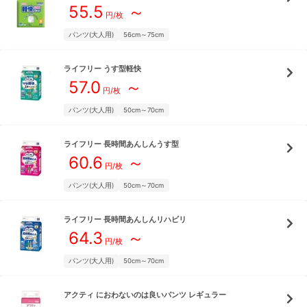
55.5
～
円/枚
パンツ(大人用)
56cm～75cm
ライフリー
うす型軽快
57.0
～
円/枚
パンツ(大人用)
50cm～70cm
ライフリー
長時間あんしんうす型
60.6
～
円/枚
パンツ(大人用)
50cm～70cm
ライフリー
長時間あんしんリハビリ
64.3
～
円/枚
パンツ(大人用)
50cm～70cm
アクティ
におわないのは良いパンツ レギュラー