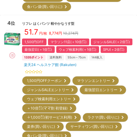
食パン袋(買い回りに)
4
位
リフレ
はくパンツ 軽やかなうす型
51.7
8,774
円
10,274円
円/枚
1,500円OFF
マラソン11店(＋10倍㌽)
ジャンルSALE(＋2倍㌽)
最強翌日(＋1倍㌽)
ウェブ検索利用(＋1倍㌽)
SPU(＋2倍㌽)
1335
ポイント
送料無料
55cm～75cm
144
枚入
楽天24 ヘルスケア館 (Rakuten)
1,500円OFFクーポン
マラソンエントリー
ジャンルSALEエントリー
最強翌日エントリー
ウェブ検索利用エントリー
＋10倍㌽(ママ割 初登録)
＋1,000㌽(初サービス利用)
ラクマ(買い回りに)
楽券(買い回りに)
サーティワン(買い回りに)
食パン袋(買い回りに)