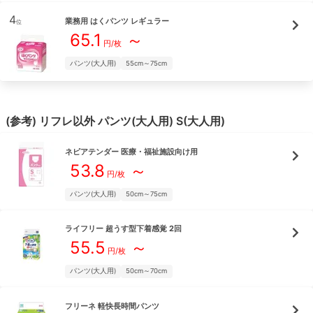
4
業務用 はくパンツ レギュラー
位
65.1
～
円/枚
パンツ(大人用)
55cm～75cm
(参考)
リフレ
以外
パンツ(大人用)
S(大人用)
ネピアテンダー
医療・福祉施設向け用
53.8
～
円/枚
パンツ(大人用)
50cm～75cm
ライフリー
超うす型下着感覚 2回
55.5
～
円/枚
パンツ(大人用)
50cm～70cm
フリーネ
軽快長時間パンツ