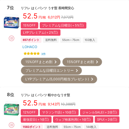
7
位
リフレ
はくパンツ うす型 長時間安心
52.5
6,012
円
7,072円
円/枚
15%OFF
プレミアムな日曜日(＋5%㌽)
LYPプレミアム(＋2%㌽)
657
ポイント
送料無料
55cm～75cm
102
枚入
LOHACO
3
件
15%OFFまとめ割
15%OFFまとめ割
プレミアムな日曜日エントリー
LYPプレミアム(5,000円相当プレゼント)
8
位
リフレ
はくパンツ 軽やかなうす型
52.5
9,142
円
10,388円
円/枚
12%OFF
マラソン11店(＋10倍㌽)
ジャンルSALE(＋2倍㌽)
最強翌日(＋1倍㌽)
ウェブ検索利用(＋1倍㌽)
SPU(＋2倍㌽)
1582
ポイント
送料無料
55cm～75cm
144
枚入