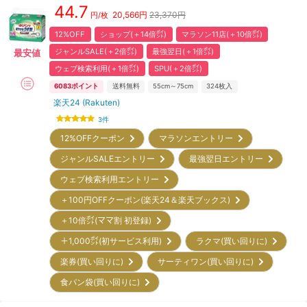
44.7
20,566
円
23,370円
円/枚
12%OFF
ショップ(＋14倍㌽)
マラソン11店(＋10倍㌽)
ジャンルSALE(＋2倍㌽)
最強翌日(＋1倍㌽)
最安値
ウェブ検索利用(＋1倍㌽)
SPU(＋2倍㌽)
6083
ポイント
送料無料
55cm～75cm
324
枚入
楽天24 (Rakuten)
3
件
12%OFFクーポン
マラソンエントリー
ジャンルSALEエントリー
最強翌日エントリー
ウェブ検索利用エントリー
＋100円OFFクーポン(楽天24＆楽天ブックス)
＋10倍㌽(ママ割 初登録)
＋1,000㌽(初サービス利用)
ラクマ(買い回りに)
楽券(買い回りに)
サーティワン(買い回りに)
食パン袋(買い回りに)