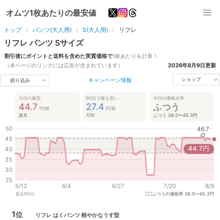
オムツ1枚あたりの最安値
トップ
パンツ(大人用)
S(大人用)
リフレ
リフレ
パンツ
S
サイズ
割引後にポイントと送料を含めた実質価格で
1枚あたりを計算！
（本ページのリンクには広告が含まれています）
2026年8月9日
更新
キャンペーン情報
ショップ
絞り込み
今日の最安
90日で最も安い
今日の価格水準
44.7
27.4
ふつう
円/枚
円/枚
楽天
7/10
ふつう 38.0〜45.3円
50
46.7
45
44.7
円
40
35
30
25
5/12
6/4
6/27
7/20
8/9
直近
90
日
ふつうの価格帯
38.0〜45.3円
1
位
リフレ
はくパンツ 軽やかなうす型