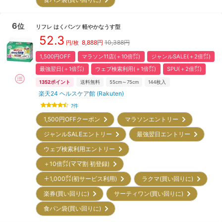
6
位
リフレ
はくパンツ 軽やかなうす型
52.3
8,888
円
10,388円
円/枚
1,500円OFF
マラソン11店(＋10倍㌽)
ジャンルSALE(＋2倍㌽)
最強翌日(＋1倍㌽)
ウェブ検索利用(＋1倍㌽)
SPU(＋2倍㌽)
1352
ポイント
送料無料
55cm～75cm
144
枚入
楽天24 ヘルスケア館 (Rakuten)
7
件
1,500円OFFクーポン
マラソンエントリー
ジャンルSALEエントリー
最強翌日エントリー
ウェブ検索利用エントリー
＋10倍㌽(ママ割 初登録)
＋1,000㌽(初サービス利用)
ラクマ(買い回りに)
楽券(買い回りに)
サーティワン(買い回りに)
食パン袋(買い回りに)