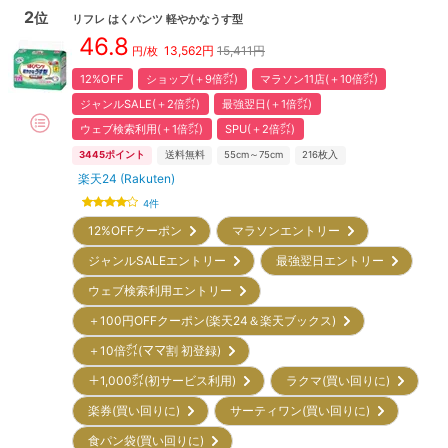
2
位
リフレ
はくパンツ 軽やかなうす型
46.8
13,562
円
15,411円
円/枚
12%OFF
ショップ(＋9倍㌽)
マラソン11店(＋10倍㌽)
ジャンルSALE(＋2倍㌽)
最強翌日(＋1倍㌽)
ウェブ検索利用(＋1倍㌽)
SPU(＋2倍㌽)
3445
ポイント
送料無料
55cm～75cm
216
枚入
楽天24 (Rakuten)
4
件
12%OFFクーポン
マラソンエントリー
ジャンルSALEエントリー
最強翌日エントリー
ウェブ検索利用エントリー
＋100円OFFクーポン(楽天24＆楽天ブックス)
＋10倍㌽(ママ割 初登録)
＋1,000㌽(初サービス利用)
ラクマ(買い回りに)
楽券(買い回りに)
サーティワン(買い回りに)
食パン袋(買い回りに)