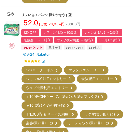
5
位
リフレ
はくパンツ 軽やかなうす型
52.0
20,334
円
23,106円
円/枚
12%OFF
マラソン11店(＋10倍㌽)
ジャンルSALE(＋2倍㌽)
最強翌日(＋1倍㌽)
ウェブ検索利用(＋1倍㌽)
SPU(＋2倍㌽)
3475
ポイント
送料無料
55cm～75cm
324
枚入
楽天24 (Rakuten)
3
件
12%OFFクーポン
マラソンエントリー
ジャンルSALEエントリー
最強翌日エントリー
ウェブ検索利用エントリー
＋100円OFFクーポン(楽天24＆楽天ブックス)
＋10倍㌽(ママ割 初登録)
＋1,000㌽(初サービス利用)
ラクマ(買い回りに)
楽券(買い回りに)
サーティワン(買い回りに)
食パン袋(買い回りに)