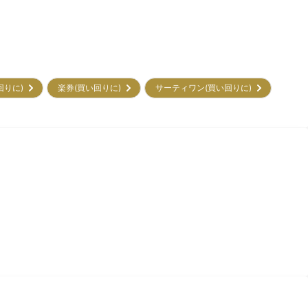
回りに)
楽券(買い回りに)
サーティワン(買い回りに)