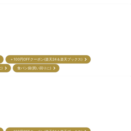
＋100円OFFクーポン(楽天24＆楽天ブックス)
に)
食パン袋(買い回りに)