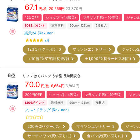
67.1
20,566
円
23,370円
円/枚
12%OFF
ショップ(＋14倍㌽)
マラソン11店(＋10倍㌽)
ジャンルS
6083
ポイント
送料無料
90cm～125cm
216
枚入
楽天24 (Rakuten)
4
件
12%OFFクーポン
マラソンエントリー
ジャンルS
＋10倍㌽(ママ割 初登録)
＋1,000㌽(初サービス利用)
6
位
リフレ
はくパンツ うす型 長時間安心
70.0
6,664
円
6,864円
円/枚
200円OFF
ショップ(＋4倍㌽)
マラソン11店(＋10倍㌽)
ジャンル
1206
ポイント
送料無料
90cm～125cm
78
枚入
ツルハドラッグ (Rakuten)
200円OFFクーポン
マラソンエントリー
ジャンル
サーティワン(買い回りに)
食パン袋(買い回りに)