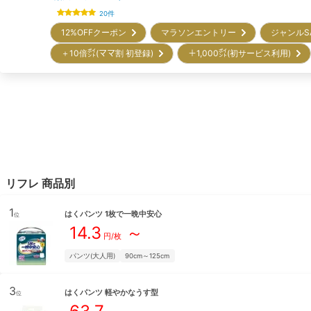
20
件
12%OFFクーポン
マラソンエントリー
ジャンルS
＋10倍㌽(ママ割 初登録)
＋1,000㌽(初サービス利用)
リフレ
商品別
1
はくパンツ 1枚で一晩中安心
位
14.3
～
円/枚
パンツ(大人用)
90cm～125cm
3
はくパンツ 軽やかなうす型
位