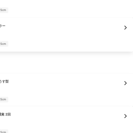
25cm
ラー
25cm
うす型
25cm
覚 2回
25cm