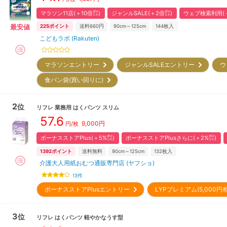
マラソン11店(＋10倍㌽)
ジャンルSALE(＋2倍㌽)
ウェブ検索利用(＋
最安値
225
ポイント
送料660円
90cm～125cm
144
枚入
こどもラボ (Rakuten)
マラソンエントリー
ジャンルSALEエントリー
ウ
食パン袋(買い回りに)
2
位
リフレ
業務用 はくパンツ スリム
57.6
9,000
円
円/枚
ボーナスストアPlus(＋5%㌽)
ボーナスストアPlusさらに(＋2%㌽)
1392
ポイント
送料無料
90cm～125cm
132
枚入
介護大人用紙おむつ通販専門店 (ヤフショ)
13
件
ボーナスストアPlusエントリー
LYPプレミアム(5,000
3
位
リフレ
はくパンツ 軽やかなうす型