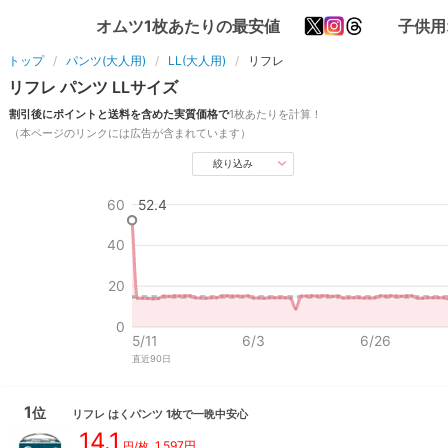
オムツ1枚あたりの最安値
子供用
トップ
パンツ(大人用)
LL(大人用)
リフレ
リフレ
パンツ
LL
サイズ
割引後にポイントと送料を含めた実質価格で
1枚あたりを計算！
（本ページのリンクには広告が含まれています）
絞り込み
60
52.4
40
20
0
5/11
6/3
6/26
直近
90
日
1
位
リフレ
はくパンツ 1枚で一晩中安心
14.1
1,597
円
円/枚