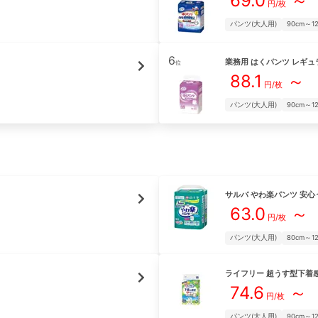
69.0
～
円/枚
パンツ(大人用)
90cm～1
6
業務用 はくパンツ レギュ
位
88.1
～
円/枚
パンツ(大人用)
90cm～1
サルバ
やわ楽パンツ 安心
63.0
～
円/枚
パンツ(大人用)
80cm～1
ライフリー
超うす型下着感
74.6
～
円/枚
パンツ(大人用)
90cm～1