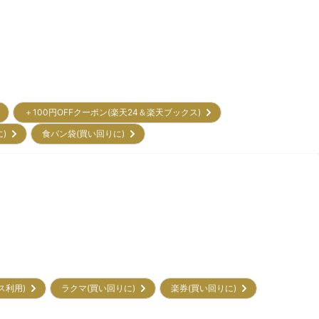
＋100円OFFクーポン(楽天24＆楽天ブックス)
に)
食パン袋(買い回りに)
ビス利用)
ラクマ(買い回りに)
楽券(買い回りに)