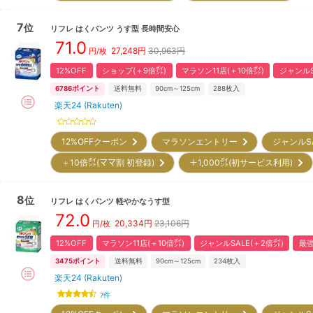
7
位
リフレ
はくパンツ うす型 長時間安心
71.0
27,248
円
30,963円
円/枚
12%OFF
ショップ(＋9倍㌽)
マラソン11店(＋10倍㌽)
ジャンルS
6786
ポイント
送料無料
90cm～125cm
288
枚入
楽天24 (Rakuten)
12%OFFクーポン
マラソンエントリー
ジャンルS
＋10倍㌽(ママ割 初登録)
＋1,000㌽(初サービス利用)
8
位
リフレ
はくパンツ 軽やかなうす型
72.0
20,334
円
23,106円
円/枚
12%OFF
マラソン11店(＋10倍㌽)
ジャンルSALE(＋2倍㌽)
最強
3475
ポイント
送料無料
90cm～125cm
234
枚入
楽天24 (Rakuten)
7
件