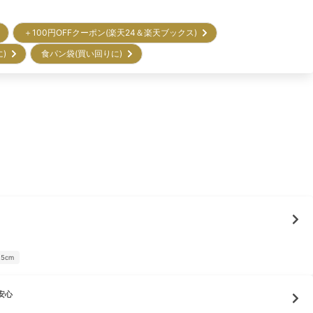
＋100円OFFクーポン(楽天24＆楽天ブックス)
に)
食パン袋(買い回りに)
25cm
安心