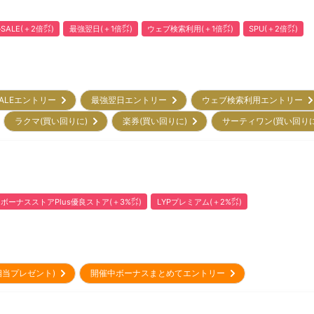
ALE(＋2倍㌽)
最強翌日(＋1倍㌽)
ウェブ検索利用(＋1倍㌽)
SPU(＋2倍㌽)
ALEエントリー
最強翌日エントリー
ウェブ検索利用エントリー
ラクマ(買い回りに)
楽券(買い回りに)
サーティワン(買い回り
ボーナスストアPlus優良ストア(＋3%㌽)
LYPプレミアム(＋2%㌽)
円相当プレゼント)
開催中ボーナスまとめてエントリー