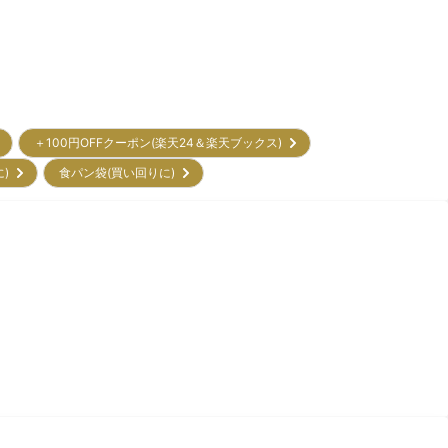
＋100円OFFクーポン(楽天24＆楽天ブックス)
に)
食パン袋(買い回りに)