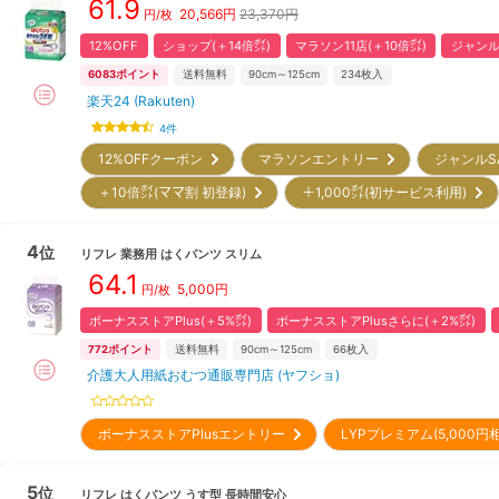
61.9
20,566
円
23,370円
円/枚
12%OFF
ショップ(＋14倍㌽)
マラソン11店(＋10倍㌽)
ジャンルS
6083
ポイント
送料無料
90cm～125cm
234
枚入
楽天24 (Rakuten)
4
件
12%OFFクーポン
マラソンエントリー
ジャンルS
＋10倍㌽(ママ割 初登録)
＋1,000㌽(初サービス利用)
4
位
リフレ
業務用 はくパンツ スリム
64.1
5,000
円
円/枚
ボーナスストアPlus(＋5%㌽)
ボーナスストアPlusさらに(＋2%㌽)
772
ポイント
送料無料
90cm～125cm
66
枚入
介護大人用紙おむつ通販専門店 (ヤフショ)
ボーナスストアPlusエントリー
LYPプレミアム(5,000
5
位
リフレ
はくパンツ うす型 長時間安心