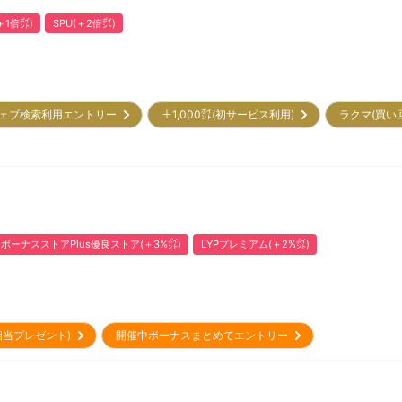
1倍㌽)
SPU(＋2倍㌽)
ェブ検索利用エントリー
＋1,000㌽(初サービス利用)
ラクマ(買い
ボーナスストアPlus優良ストア(＋3%㌽)
LYPプレミアム(＋2%㌽)
円相当プレゼント)
開催中ボーナスまとめてエントリー