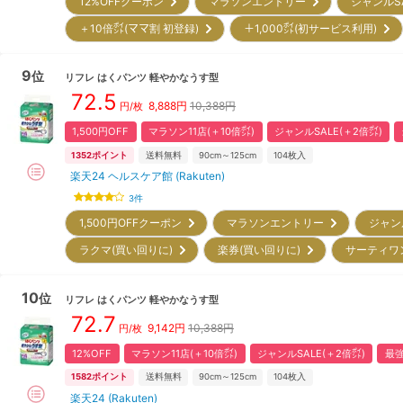
12%OFFクーポン
マラソンエントリー
ジャンルS
＋10倍㌽(ママ割 初登録)
＋1,000㌽(初サービス利用)
9
位
リフレ
はくパンツ 軽やかなうす型
72.5
8,888
円
10,388円
円/枚
1,500円OFF
マラソン11店(＋10倍㌽)
ジャンルSALE(＋2倍㌽)
1352
ポイント
送料無料
90cm～125cm
104
枚入
楽天24 ヘルスケア館 (Rakuten)
3
件
1,500円OFFクーポン
マラソンエントリー
ジャン
ラクマ(買い回りに)
楽券(買い回りに)
サーティワ
10
位
リフレ
はくパンツ 軽やかなうす型
72.7
9,142
円
10,388円
円/枚
12%OFF
マラソン11店(＋10倍㌽)
ジャンルSALE(＋2倍㌽)
最強
1582
ポイント
送料無料
90cm～125cm
104
枚入
楽天24 (Rakuten)