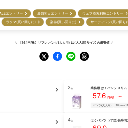
ALEエントリー
最強翌日エントリー
ウェブ検索利用エントリー
ラクマ(買い回りに)
楽券(買い回りに)
サーティワン(買い回り
＼
【14.1円/枚】リフレ パンツ(大人用) LL(大人用)サイズ
の最安値 ／
2
業務用 はくパンツ スリム
位
57.6
～
円/枚
パンツ(大人用)
90cm～1
4
はくパンツ うす型 長時間
位