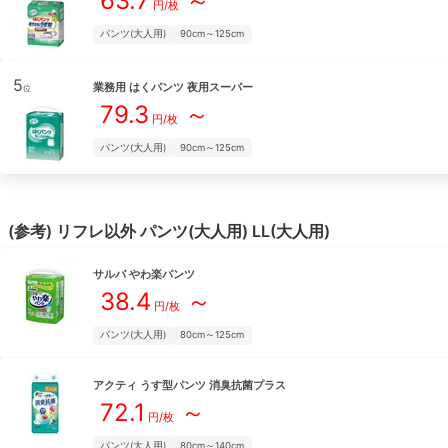
63.7
～
円/枚
パンツ(大人用)
90cm～125cm
5
業務用 はくパンツ 夜用スーパー
位
79.3
～
円/枚
パンツ(大人用)
90cm～125cm
(参考)
リフレ
以外
パンツ(大人用)
LL(大人用)
サルバ
やわ楽パンツ
38.4
～
円/枚
パンツ(大人用)
80cm～125cm
アクティ
うす型パンツ 消臭抗菌プラス
72.1
～
円/枚
パンツ(大人用)
80cm～140cm