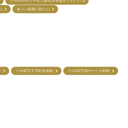
＋100円OFFクーポン(楽天24＆楽天ブックス)
に)
食パン袋(買い回りに)
リー
＋10倍㌽(ママ割 初登録)
＋1,000㌽(初サービス利用)