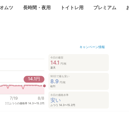
オムツ
長時間・夜用
トイトレ用
プレミアム
キャンペーン情報
今日の最安
14.1
円/枚
楽天
90日で最も安い
14.1
円
8.9
円/枚
6/11
今日の価格水準
7/19
8/8
安い
ふつうの価格帯
14.3〜15.2円
ふつう 14.3〜15.2円