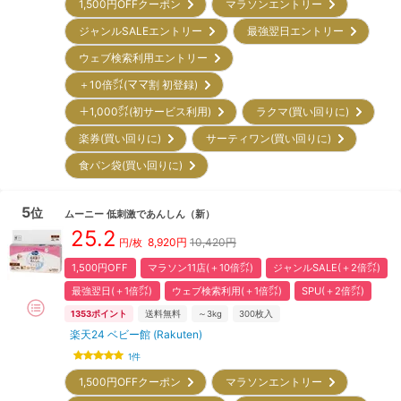
1,500円OFFクーポン
マラソンエントリー
ジャンルSALEエントリー
最強翌日エントリー
ウェブ検索利用エントリー
＋10倍㌽(ママ割 初登録)
＋1,000㌽(初サービス利用)
ラクマ(買い回りに)
楽券(買い回りに)
サーティワン(買い回りに)
食パン袋(買い回りに)
5
位
ムーニー
低刺激であんしん
（新）
25.2
8,920
円
10,420円
円/枚
1,500円OFF
マラソン11店(＋10倍㌽)
ジャンルSALE(＋2倍㌽)
最強翌日(＋1倍㌽)
ウェブ検索利用(＋1倍㌽)
SPU(＋2倍㌽)
1353
ポイント
送料無料
～3kg
300
枚入
楽天24 ベビー館 (Rakuten)
1
件
1,500円OFFクーポン
マラソンエントリー