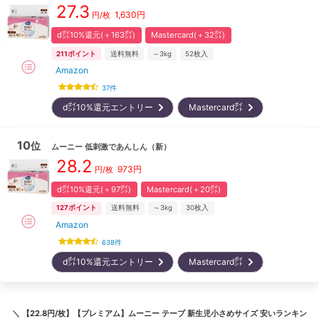
27.3
1,630
円
円/枚
d㌽10%還元(＋163㌽)
Mastercard(＋32㌽)
211
ポイント
送料無料
～3kg
52
枚入
Amazon
37
件
d㌽10%還元エントリー
Mastercard㌽
10
位
ムーニー
低刺激であんしん
（新）
28.2
973
円
円/枚
d㌽10%還元(＋97㌽)
Mastercard(＋20㌽)
127
ポイント
送料無料
～3kg
30
枚入
Amazon
638
件
d㌽10%還元エントリー
Mastercard㌽
＼
【22.8円/枚】【プレミアム】ムーニー テープ 新生児小さめサイズ 安いランキン