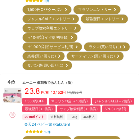
3
件
1,500円OFFクーポン
マラソンエントリー
ジャンルSALEエントリー
最強翌日エントリー
ウェブ検索利用エントリー
＋10倍㌽(ママ割 初登録)
＋1,000㌽(初サービス利用)
ラクマ(買い回りに)
楽券(買い回りに)
サーティワン(買い回りに)
食パン袋(買い回りに)
4
位
ムーニー
低刺激であんしん
（新）
23.8
13,152
円
14,652円
円/枚
1,500円OFF
マラソン11店(＋10倍㌽)
ジャンルSALE(＋2倍㌽)
最強翌日(＋1倍㌽)
ウェブ検索利用(＋1倍㌽)
SPU(＋2倍㌽)
2019
ポイント
送料無料
～3kg
468
枚入
楽天24 ベビー館 (Rakuten)
19
件