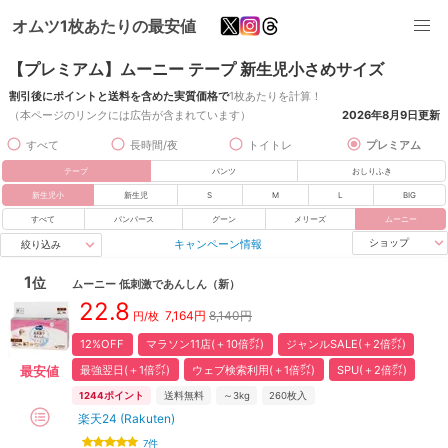
オムツ1枚あたりの最安値
【プレミアム】ムーニー テープ 新生児小さめサイズ
割引後にポイントと送料を含めた実質価格で
1枚あたりを計算！
（本ページのリンクには広告が含まれています）
2026年8月9日
更新
すべて
長時間/夜
トイトレ
プレミアム
テープ
パンツ
おしりふき
新生児小
新生児
S
M
L
BIG
すべて
パンパース
グーン
メリーズ
ムーニー
キャンペーン情報
ショップ
絞り込み
1
位
ムーニー
低刺激であんしん
（新）
22.8
7,164
円
8,140円
円/枚
12%OFF
マラソン11店(＋10倍㌽)
ジャンルSALE(＋2倍㌽)
最強翌日(＋1倍㌽)
ウェブ検索利用(＋1倍㌽)
SPU(＋2倍㌽)
最安値
1244
ポイント
送料無料
～3kg
260
枚入
楽天24 (Rakuten)
7
件