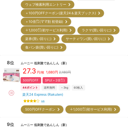
ウェブ検索利用エントリー
＋100円OFFクーポン(楽天24＆楽天ブックス)
＋10倍㌽(ママ割 初登録)
＋1,000㌽(初サービス利用)
ラクマ(買い回りに)
楽券(買い回りに)
サーティワン(買い回りに)
食パン袋(買い回りに)
8
位
ムーニー
低刺激であんしん
（新）
27.3
1,680
円
2,180円
円/枚
500円OFF
SPU(＋2倍㌽)
44
ポイント
送料無料
～3kg
60
枚入
楽天24 Express (Rakuten)
1
件
500円OFFクーポン
＋1,000㌽(初サービス利用)
9
位
ムーニー
低刺激であんしん
（新）