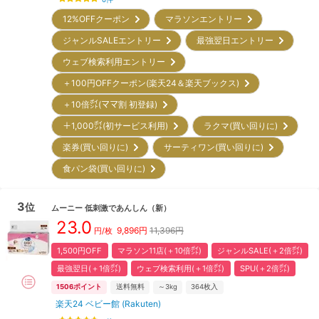
12%OFFクーポン
マラソンエントリー
ジャンルSALEエントリー
最強翌日エントリー
ウェブ検索利用エントリー
＋100円OFFクーポン(楽天24＆楽天ブックス)
＋10倍㌽(ママ割 初登録)
＋1,000㌽(初サービス利用)
ラクマ(買い回りに)
楽券(買い回りに)
サーティワン(買い回りに)
食パン袋(買い回りに)
3
位
ムーニー
低刺激であんしん
（新）
23.0
9,896
円
11,396円
円/枚
1,500円OFF
マラソン11店(＋10倍㌽)
ジャンルSALE(＋2倍㌽)
最強翌日(＋1倍㌽)
ウェブ検索利用(＋1倍㌽)
SPU(＋2倍㌽)
1506
ポイント
送料無料
～3kg
364
枚入
楽天24 ベビー館 (Rakuten)