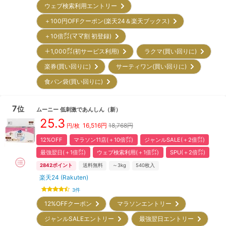
ウェブ検索利用エントリー
＋100円OFFクーポン(楽天24＆楽天ブックス)
＋10倍㌽(ママ割 初登録)
＋1,000㌽(初サービス利用)
ラクマ(買い回りに)
楽券(買い回りに)
サーティワン(買い回りに)
食パン袋(買い回りに)
7
位
ムーニー
低刺激であんしん
（新）
25.3
16,516
円
18,768円
円/枚
12%OFF
マラソン11店(＋10倍㌽)
ジャンルSALE(＋2倍㌽)
最強翌日(＋1倍㌽)
ウェブ検索利用(＋1倍㌽)
SPU(＋2倍㌽)
2842
ポイント
送料無料
～3kg
540
枚入
楽天24 (Rakuten)
3
件
12%OFFクーポン
マラソンエントリー
ジャンルSALEエントリー
最強翌日エントリー