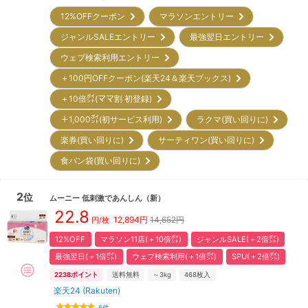
12%OFFクーポン
マラソンエントリー
ジャンルSALEエントリー
最強翌日エントリー
ウェブ検索利用エントリー
＋100円OFFクーポン(楽天24＆楽天ブックス)
＋10倍㌽(ママ割 初登録)
＋1,000㌽(初サービス利用)
ラクマ(買い回りに)
楽券(買い回りに)
サーティワン(買い回りに)
食パン袋(買い回りに)
2
位
ムーニー
低刺激であんしん
（新）
22.8
12,894
円
14,652円
円/枚
12%OFF
マラソン11店(＋10倍㌽)
ジャンルSALE(＋2倍㌽)
最強翌日(＋1倍㌽)
ウェブ検索利用(＋1倍㌽)
SPU(＋2倍㌽)
2238
ポイント
送料無料
～3kg
468
枚入
楽天24 (Rakuten)
6
件