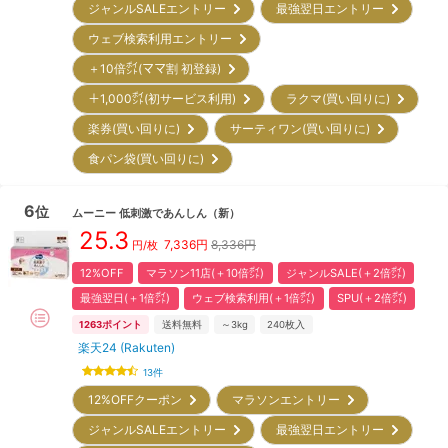
ジャンルSALEエントリー
最強翌日エントリー
ウェブ検索利用エントリー
＋10倍㌽(ママ割 初登録)
＋1,000㌽(初サービス利用)
ラクマ(買い回りに)
楽券(買い回りに)
サーティワン(買い回りに)
食パン袋(買い回りに)
6
位
ムーニー
低刺激であんしん
（新）
25.3
7,336
円
8,336円
円/枚
12%OFF
マラソン11店(＋10倍㌽)
ジャンルSALE(＋2倍㌽)
最強翌日(＋1倍㌽)
ウェブ検索利用(＋1倍㌽)
SPU(＋2倍㌽)
1263
ポイント
送料無料
～3kg
240
枚入
楽天24 (Rakuten)
13
件
12%OFFクーポン
マラソンエントリー
ジャンルSALEエントリー
最強翌日エントリー