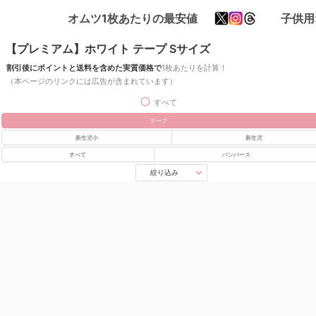
オムツ1枚あたりの最安値
子供用
【プレミアム】ホワイト テープ Sサイズ
割引後にポイントと送料を含めた実質価格で
1枚あたりを計算！
（本ページのリンクには広告が含まれています）
すべて
テープ
新生児小
新生児
すべて
パンパース
絞り込み