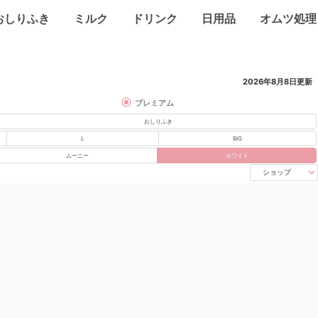
おしりふき
ミルク
ドリンク
日用品
オムツ処理
2026年8月8日
更新
プレミアム
おしりふき
L
BIG
ムーニー
ホワイト
ショップ