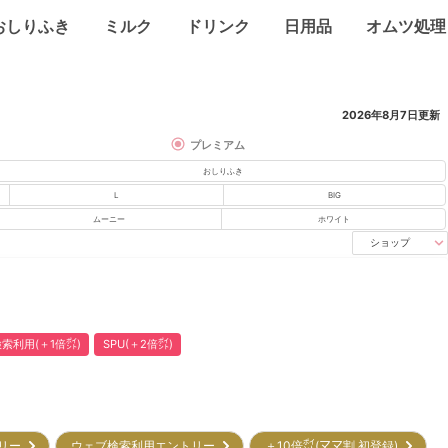
おしりふき
ミルク
ドリンク
日用品
オムツ処理
2026年8月7日
更新
プレミアム
おしりふき
L
BIG
ムーニー
ホワイト
ショップ
索利用(＋1倍㌽)
SPU(＋2倍㌽)
トリー
ウェブ検索利用エントリー
＋10倍㌽(ママ割 初登録)