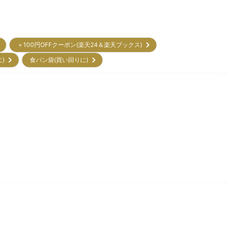
＋100円OFFクーポン(楽天24＆楽天ブックス)
に)
食パン袋(買い回りに)