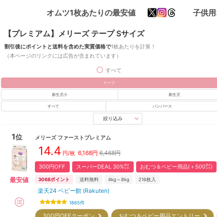
オムツ1枚あたりの最安値
子供用
【プレミアム】メリーズ テープ Sサイズ
割引後にポイントと送料を含めた実質価格で
1枚あたりを計算！
（本ページのリンクには広告が含まれています）
すべて
テープ
新生児小
新生児
すべて
パンパース
絞り込み
1
位
メリーズ
ファーストプレミアム
14.4
6,168
円
6,468円
円/枚
300円OFF
スーパーDEAL 30%㌽
おむつ＆ベビー用品(＋500㌽)
最安値
3068
ポイント
送料無料
4kg～8kg
216
枚入
楽天24 ベビー館 (Rakuten)
1865
件
300円OFFクーポン
おむつ＆ベビー用品エントリー