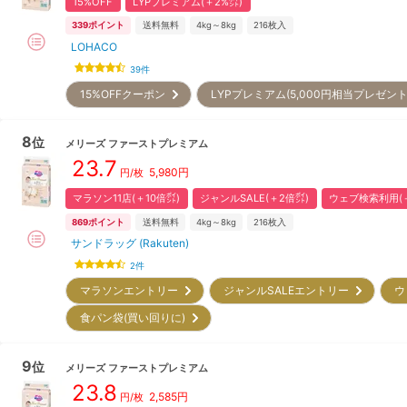
15%OFF
LYPプレミアム(＋2%㌽)
339
ポイント
送料無料
4kg～8kg
216
枚入
LOHACO
39
件
15%OFFクーポン
LYPプレミアム(5,000円相当プレゼン
8
位
メリーズ
ファーストプレミアム
23.7
5,980
円
円/枚
マラソン11店(＋10倍㌽)
ジャンルSALE(＋2倍㌽)
ウェブ検索利用(＋
869
ポイント
送料無料
4kg～8kg
216
枚入
サンドラッグ (Rakuten)
2
件
マラソンエントリー
ジャンルSALEエントリー
ウ
食パン袋(買い回りに)
9
位
メリーズ
ファーストプレミアム
23.8
2,585
円
円/枚