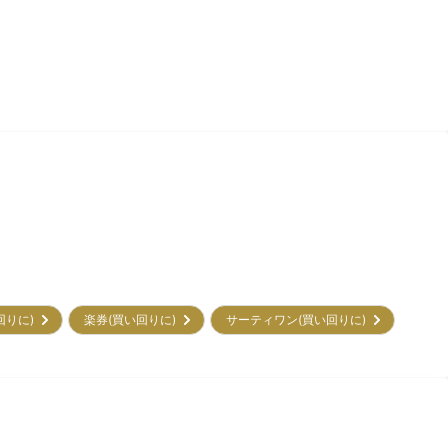
回りに)
楽券(買い回りに)
サーティワン(買い回りに)