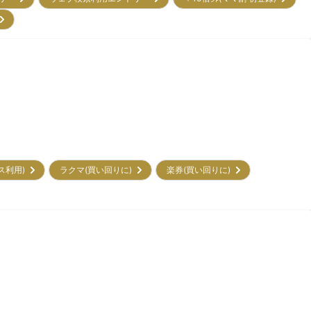
)
ビス利用)
ラクマ(買い回りに)
楽券(買い回りに)