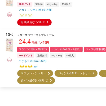
12
ポイント
実店舗
4kg～8kg
108
枚入
アカチャンホンポ (実店舗)
月間紙おむつSALE
10
位
メリーズ
ファーストプレミアム
24.4
1,479
円
円/枚
マラソン11店(＋10倍㌽)
ジャンルSALE(＋2倍㌽)
ウェブ検索利用(＋
209
ポイント
送料無料
4kg～8kg
52
枚入
こどもラボ (Rakuten)
4
件
マラソンエントリー
ジャンルSALEエントリー
ウ
食パン袋(買い回りに)