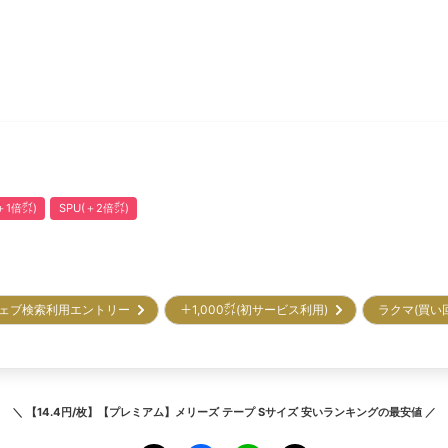
1倍㌽)
SPU(＋2倍㌽)
ェブ検索利用エントリー
＋1,000㌽(初サービス利用)
ラクマ(買い
＼
【14.4円/枚】【プレミアム】メリーズ テープ Sサイズ 安いランキング
の最安値 ／