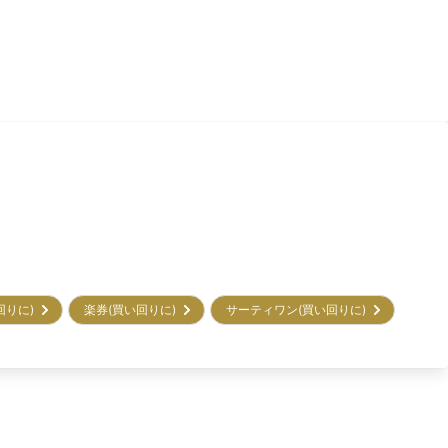
回りに)
楽券(買い回りに)
サーティワン(買い回りに)