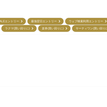
ALEエントリー
最強翌日エントリー
ウェブ検索利用エントリー
ラクマ(買い回りに)
楽券(買い回りに)
サーティワン(買い回り