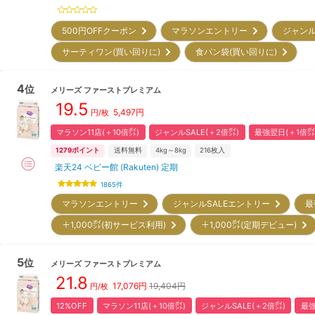
500円OFFクーポン
マラソンエントリー
ジャンル
サーティワン(買い回りに)
食パン袋(買い回りに)
4
位
メリーズ
ファーストプレミアム
19.5
5,497
円
円/枚
マラソン11店(＋10倍㌽)
ジャンルSALE(＋2倍㌽)
最強翌日(＋1倍㌽
1279
ポイント
送料無料
4kg～8kg
216
枚入
楽天24 ベビー館 (Rakuten) 定期
1865
件
マラソンエントリー
ジャンルSALEエントリー
最
＋1,000㌽(初サービス利用)
＋1,000㌽(定期デビュー)
5
位
メリーズ
ファーストプレミアム
21.8
17,076
円
19,404円
円/枚
12%OFF
マラソン11店(＋10倍㌽)
ジャンルSALE(＋2倍㌽)
最強