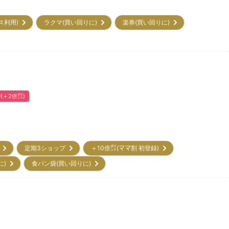
ビス利用)
ラクマ(買い回りに)
楽券(買い回りに)
U(＋2倍㌽)
ー
定期3ショップ
＋10倍㌽(ママ割 初登録)
に)
食パン袋(買い回りに)