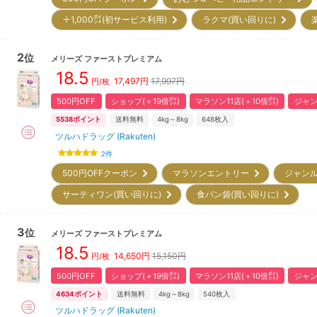
＋1,000㌽(初サービス利用)
ラクマ(買い回りに)
2
位
メリーズ
ファーストプレミアム
18.5
17,497
円
17,997円
円/枚
500円OFF
ショップ(＋19倍㌽)
マラソン11店(＋10倍㌽)
ジャン
5538
ポイント
送料無料
4kg～8kg
648
枚入
ツルハドラッグ (Rakuten)
2
件
500円OFFクーポン
マラソンエントリー
ジャンル
サーティワン(買い回りに)
食パン袋(買い回りに)
3
位
メリーズ
ファーストプレミアム
18.5
14,650
円
15,150円
円/枚
500円OFF
ショップ(＋19倍㌽)
マラソン11店(＋10倍㌽)
ジャン
4634
ポイント
送料無料
4kg～8kg
540
枚入
ツルハドラッグ (Rakuten)