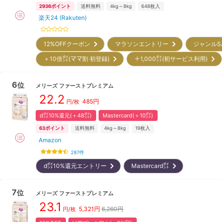
2936
ポイント
送料無料
4kg～8kg
648
枚入
楽天24 (Rakuten)
12%OFFクーポン
マラソンエントリー
ジャンルS
＋10倍㌽(ママ割 初登録)
＋1,000㌽(初サービス利用)
6
位
メリーズ
ファーストプレミアム
22.2
485
円
円/枚
d㌽10%還元(＋48㌽)
Mastercard(＋10㌽)
63
ポイント
送料無料
4kg～8kg
19
枚入
Amazon
287
件
d㌽10%還元エントリー
Mastercard㌽
7
位
メリーズ
ファーストプレミアム
23.1
5,321
円
6,260円
円/枚