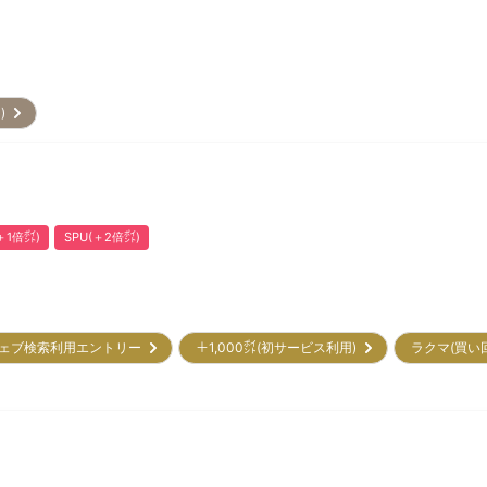
ト)
1倍㌽)
SPU(＋2倍㌽)
ェブ検索利用エントリー
＋1,000㌽(初サービス利用)
ラクマ(買い