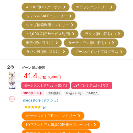
4,000円OFFクーポン
マラソンエントリー
ジャンルSALEエントリー
ウェブ検索利用エントリー
＋1,000㌽(初サービス利用)
ラクマ(買い回りに)
楽券(買い回りに)
サーティワン(買い回りに)
食パン袋(買い回りに)
グーンポイントプログラム
2
位
グーン
肌の贅沢
41.4
6,980
円
円/枚
ボーナスストアPlus(＋5%㌽)
LYPプレミアム(＋2%㌽)
1016
ポイント
送料無料
12kg～20kg
144
枚入
megastore (ヤフショ)
8
件
ボーナスストアPlusエントリー
LYPプレミアム(5,000円相当プレゼント)