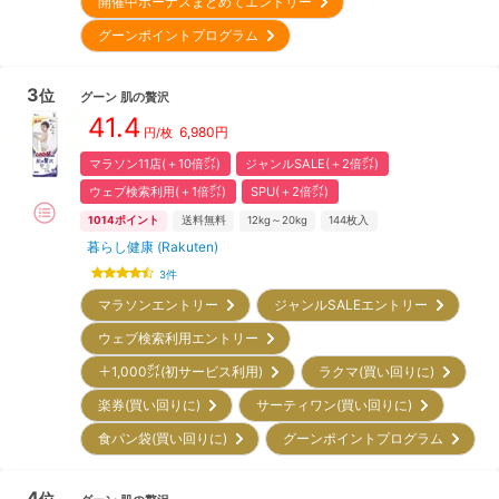
開催中ボーナスまとめてエントリー
グーンポイントプログラム
3
位
グーン
肌の贅沢
41.4
6,980
円
円/枚
マラソン11店(＋10倍㌽)
ジャンルSALE(＋2倍㌽)
ウェブ検索利用(＋1倍㌽)
SPU(＋2倍㌽)
1014
ポイント
送料無料
12kg～20kg
144
枚入
暮らし健康 (Rakuten)
3
件
マラソンエントリー
ジャンルSALEエントリー
ウェブ検索利用エントリー
＋1,000㌽(初サービス利用)
ラクマ(買い回りに)
楽券(買い回りに)
サーティワン(買い回りに)
食パン袋(買い回りに)
グーンポイントプログラム
4
位