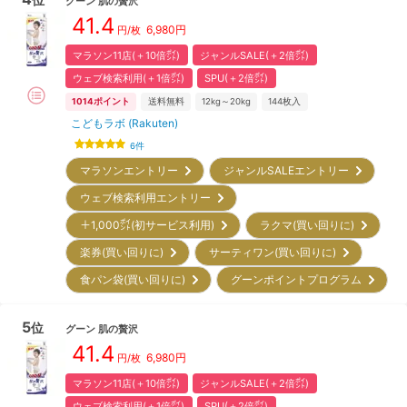
グーン
肌の贅沢
41.4
6,980
円
円/枚
マラソン11店(＋10倍㌽)
ジャンルSALE(＋2倍㌽)
ウェブ検索利用(＋1倍㌽)
SPU(＋2倍㌽)
1014
ポイント
送料無料
12kg～20kg
144
枚入
こどもラボ (Rakuten)
6
件
マラソンエントリー
ジャンルSALEエントリー
ウェブ検索利用エントリー
＋1,000㌽(初サービス利用)
ラクマ(買い回りに)
楽券(買い回りに)
サーティワン(買い回りに)
食パン袋(買い回りに)
グーンポイントプログラム
5
位
グーン
肌の贅沢
41.4
6,980
円
円/枚
マラソン11店(＋10倍㌽)
ジャンルSALE(＋2倍㌽)
ウェブ検索利用(＋1倍㌽)
SPU(＋2倍㌽)