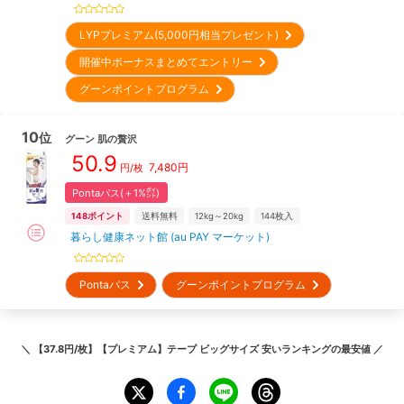
LYPプレミアム(5,000円相当プレゼント)
開催中ボーナスまとめてエントリー
グーンポイントプログラム
10
位
グーン
肌の贅沢
50.9
7,480
円
円/枚
Pontaパス(＋1%㌽)
148
ポイント
送料無料
12kg～20kg
144
枚入
暮らし健康ネット館 (au PAY マーケット)
Pontaパス
グーンポイントプログラム
＼
【37.8円/枚】【プレミアム】テープ ビッグサイズ 安いランキング
の最安値 ／