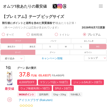
オムツ1枚あたりの最安値
【プレミアム】テープ ビッグサイズ
割引後にポイントと送料を含めた実質価格で
1枚あたりを計算！
（本ページのリンクには広告が含まれています）
2026年8月7日
更新
すべて
長時間/夜
トイトレ
プレミアム
テープ
パンツ
おしりふき
新生児小
新生児
S
M
L
BIG
すべて
グーン
ホワイト
キャンペーン情報
ショップ
絞り込み
1
位
グーン
肌の贅沢
37.8
69,480
円
73,480円
円/枚
4,000円OFF
マラソン11店(＋10倍㌽)
ジャンルSALE(＋2倍㌽)
ウェブ検索利用(＋1倍㌽)
SPU(＋2倍㌽)
最安値
9636
ポイント
送料無料
12kg～20kg
1584
枚入
アイリスプラザ (Rakuten)