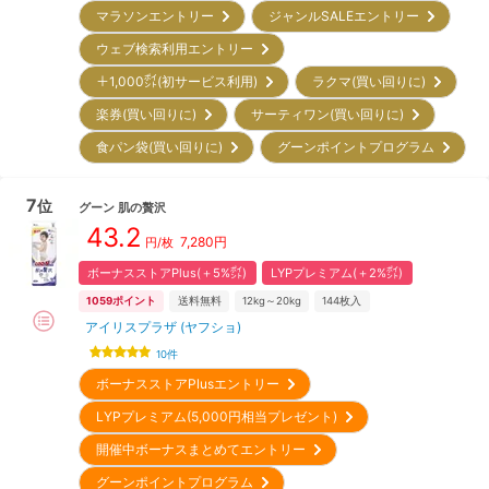
マラソンエントリー
ジャンルSALEエントリー
ウェブ検索利用エントリー
＋1,000㌽(初サービス利用)
ラクマ(買い回りに)
楽券(買い回りに)
サーティワン(買い回りに)
食パン袋(買い回りに)
グーンポイントプログラム
7
位
グーン
肌の贅沢
43.2
7,280
円
円/枚
ボーナスストアPlus(＋5%㌽)
LYPプレミアム(＋2%㌽)
1059
ポイント
送料無料
12kg～20kg
144
枚入
アイリスプラザ (ヤフショ)
10
件
ボーナスストアPlusエントリー
LYPプレミアム(5,000円相当プレゼント)
開催中ボーナスまとめてエントリー
グーンポイントプログラム