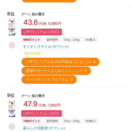
8
位
グーン
肌の贅沢
43.6
6,980
円
円/枚
LYPプレミアム(＋2%㌽)
699
ポイント
送料無料
12kg～20kg
144
枚入
すくすくスマイル (ヤフショ)
LYPプレミアム(5,000円相当プレゼント)
開催中ボーナスまとめてエントリー
グーンポイントプログラム
9
位
グーン
肌の贅沢
47.9
7,660
円
円/枚
LYPプレミアム(＋2%㌽)
768
ポイント
送料無料
12kg～20kg
144
枚入
暮らしの宅配便 (ヤフショ)