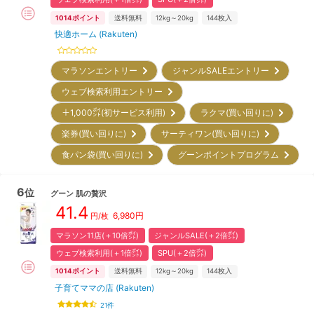
1014
ポイント
送料無料
12kg～20kg
144
枚入
快適ホーム (Rakuten)
マラソンエントリー
ジャンルSALEエントリー
ウェブ検索利用エントリー
＋1,000㌽(初サービス利用)
ラクマ(買い回りに)
楽券(買い回りに)
サーティワン(買い回りに)
食パン袋(買い回りに)
グーンポイントプログラム
6
位
グーン
肌の贅沢
41.4
6,980
円
円/枚
マラソン11店(＋10倍㌽)
ジャンルSALE(＋2倍㌽)
ウェブ検索利用(＋1倍㌽)
SPU(＋2倍㌽)
1014
ポイント
送料無料
12kg～20kg
144
枚入
子育てママの店 (Rakuten)
21
件