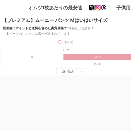
オムツ1枚あたりの最安値
子供用
【プレミアム】ムーニー パンツ Mはいはいサイズ
割引後にポイントと送料を含めた実質価格で
1枚あたりを計算！
（本ページのリンクには広告が含まれています）
すべて
テープ
S
M
はいはい
すべて
絞り込み