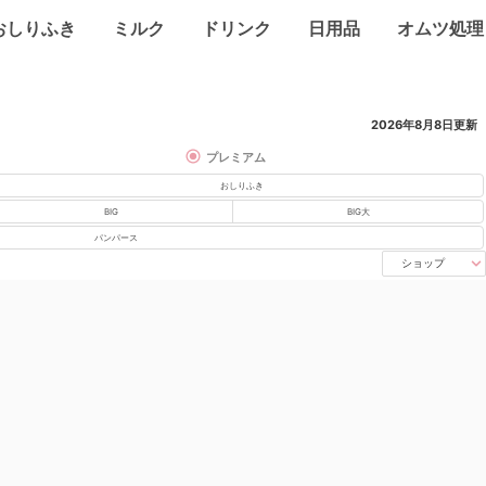
おしりふき
ミルク
ドリンク
日用品
オムツ処理
2026年8月8日
更新
プレミアム
おしりふき
BIG
BIG大
パンパース
ショップ