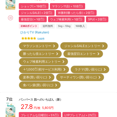
ショップ(＋19倍㌽)
マラソン11店(＋10倍㌽)
ジャンルSALE(＋2倍㌽)
W勝利!勝ったら倍(＋2倍㌽)
最強翌日(＋1倍㌽)
ウェブ検索利用(＋1倍㌽)
SPU(＋2倍㌽)
2362
ポイント
送料無料
5kg～10kg
168
枚入
ひかりTV (Rakuten)
546
件
マラソンエントリー
ジャンルSALEエントリー
勝ったら倍エントリー
最強翌日エントリー
ウェブ検索利用エントリー
＋1,000㌽(初サービス利用)
ラクマ(買い回りに)
楽券(買い回りに)
サーティワン(買い回りに)
食パン袋(買い回りに)
7
位
パンパース
肌へのいちばん
（新）
27.8
5,805
円
円/枚
プレミアムな日曜日(＋5%㌽)
LYPプレミアム(＋2%㌽)