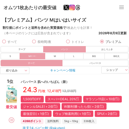
オムツ1枚あたりの最安値
【プレミアム】パンツ Mはいはいサイズ
割引後にポイントと送料を含めた実質価格で
1枚あたりを計算！
（本ページのリンクには広告が含まれています）
2026年8月9日
更新
すべて
長時間/夜
トイトレ
プレミアム
テープ
パンツ
おしりふき
S
M
M
L
BIG
BIG大
はいはい
すべて
パンパース
キャンペーン情報
ショップ
絞り込み
1
位
パンパース
肌へのいちばん
（新）
24.3
12,418
円
13,918円
円/枚
1,500円OFF
スーパーDEAL 20%㌽
マラソン11店(＋10倍㌽)
ジャンルSALE(＋2倍㌽)
W勝利!勝ったら倍(＋2倍㌽)
最安値
最強翌日(＋1倍㌽)
ウェブ検索利用(＋1倍㌽)
SPU(＋2倍㌽)
4268
ポイント
送料無料
5kg～10kg
336
枚入
楽天24 ベビー館 (Rakuten)