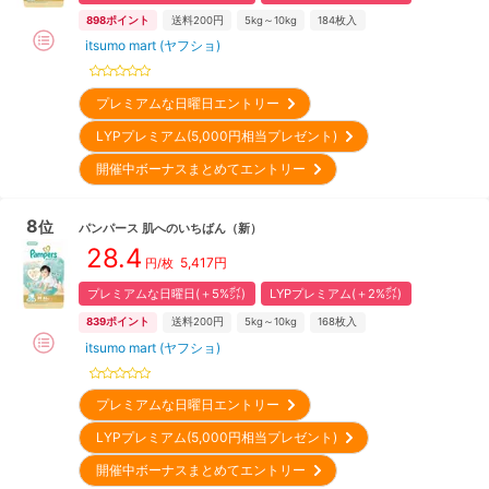
898
ポイント
送料200円
5kg～10kg
184
枚入
itsumo mart (ヤフショ)
プレミアムな日曜日エントリー
LYPプレミアム(5,000円相当プレゼント)
開催中ボーナスまとめてエントリー
8
位
パンパース
肌へのいちばん
（新）
28.4
5,417
円
円/枚
プレミアムな日曜日(＋5%㌽)
LYPプレミアム(＋2%㌽)
839
ポイント
送料200円
5kg～10kg
168
枚入
itsumo mart (ヤフショ)
プレミアムな日曜日エントリー
LYPプレミアム(5,000円相当プレゼント)
開催中ボーナスまとめてエントリー