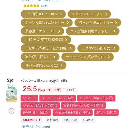
99
件
1,500円OFFクーポン
マラソンエントリー
ジャンルSALEエントリー
勝ったら倍エントリー
最強翌日エントリー
ウェブ検索利用エントリー
＋10倍㌽(ママ割 初登録)
＋1,000㌽(初サービス利用)
ラクマ(買い回りに)
楽券(買い回りに)
サーティワン(買い回りに)
食パン袋(買い回りに)
2
位
パンパース
肌へのいちばん
（新）
25.5
20,212
円
22,968円
円/枚
12%OFF
スーパーDEAL 20%㌽
マラソン11店(＋10倍㌽)
ジャンルSALE(＋2倍㌽)
W勝利!勝ったら倍(＋2倍㌽)
最強翌日(＋1倍㌽)
ウェブ検索利用(＋1倍㌽)
SPU(＋2倍㌽)
7354
ポイント
送料無料
5kg～10kg
504
枚入
楽天24 (Rakuten)