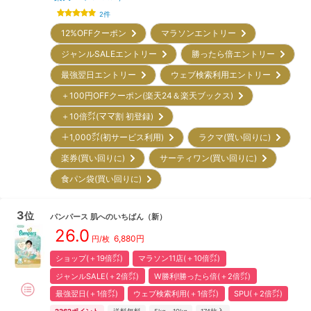
2
件
12%OFFクーポン
マラソンエントリー
ジャンルSALEエントリー
勝ったら倍エントリー
最強翌日エントリー
ウェブ検索利用エントリー
＋100円OFFクーポン(楽天24＆楽天ブックス)
＋10倍㌽(ママ割 初登録)
＋1,000㌽(初サービス利用)
ラクマ(買い回りに)
楽券(買い回りに)
サーティワン(買い回りに)
食パン袋(買い回りに)
3
位
パンパース
肌へのいちばん
（新）
26.0
6,880
円
円/枚
ショップ(＋19倍㌽)
マラソン11店(＋10倍㌽)
ジャンルSALE(＋2倍㌽)
W勝利!勝ったら倍(＋2倍㌽)
最強翌日(＋1倍㌽)
ウェブ検索利用(＋1倍㌽)
SPU(＋2倍㌽)