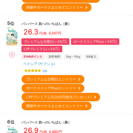
開催中ボーナスまとめてエントリー
5
位
パンパース
肌へのいちばん
（新）
26.3
6,567
円
円/枚
プレミアムな日曜日(＋5%㌽)
ボーナスストアPlus(＋5%㌽)
LYPプレミアム(＋2%㌽)
2149
ポイント
送料無料
5kg～10kg
168
枚入
ベイシア (ヤフショ)
5
件
プレミアムな日曜日エントリー
ボーナスストアPlusエントリー
LYPプレミアム(5,000円相当プレゼント)
開催中ボーナスまとめてエントリー
6
位
パンパース
肌へのいちばん
（新）
26.9
6,880
円
円/枚