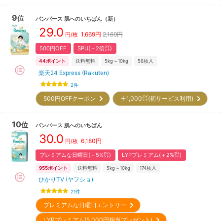
9
位
パンパース
肌へのいちばん
（新）
29.0
1,669
円
2,169円
円/枚
500円OFF
SPU(＋2倍㌽)
44
ポイント
送料無料
5kg～10kg
56
枚入
楽天24 Express (Rakuten)
2
件
500円OFFクーポン
＋1,000㌽(初サービス利用)
10
位
パンパース
肌へのいちばん
30.0
6,180
円
円/枚
プレミアムな日曜日(＋5%㌽)
LYPプレミアム(＋2%㌽)
955
ポイント
送料無料
5kg～10kg
174
枚入
ひかりTV (ヤフショ)
21
件
プレミアムな日曜日エントリー
LYPプレミアム(5,000円相当プレゼント)