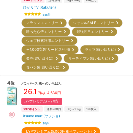
2362
ポイント
送料無料
5kg～10kg
174
枚入
ひかりTV (Rakuten)
546
件
マラソンエントリー
ジャンルSALEエントリー
勝ったら倍エントリー
最強翌日エントリー
ウェブ検索利用エントリー
＋1,000㌽(初サービス利用)
ラクマ(買い回りに)
楽券(買い回りに)
サーティワン(買い回りに)
食パン袋(買い回りに)
4
位
パンパース
肌へのいちばん
26.1
4,630
円
円/枚
LYPプレミアム(＋2%㌽)
297
ポイント
送料200円
5kg～10kg
174
枚入
itsumo mart (ヤフショ)
20
件
LYPプレミアム(5,000円相当プレゼント)