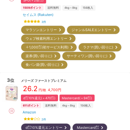
SPU(＋2倍㌽)
1509
ポイント
送料無料
4kg～8kg
156
枚入
セイムス (Rakuten)
3
件
マラソンエントリー
ジャンルSALEエントリー
ウェブ検索利用エントリー
＋1,000㌽(初サービス利用)
ラクマ(買い回りに)
楽券(買い回りに)
サーティワン(買い回りに)
食パン袋(買い回りに)
3
位
メリーズ
ファーストプレミアム
26.2
4,700
円
円/枚
d㌽10%還元(＋470㌽)
Mastercard(＋94㌽)
611
ポイント
送料無料
4kg～8kg
156
枚入
Amazon
2
件
d㌽10%還元エントリー
Mastercard㌽