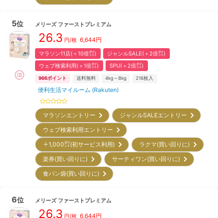
5
位
メリーズ
ファーストプレミアム
26.3
6,644
円
円/枚
マラソン11店(＋10倍㌽)
ジャンルSALE(＋2倍㌽)
ウェブ検索利用(＋1倍㌽)
SPU(＋2倍㌽)
966
ポイント
送料無料
4kg～8kg
216
枚入
便利生活マイルーム (Rakuten)
マラソンエントリー
ジャンルSALEエントリー
ウェブ検索利用エントリー
＋1,000㌽(初サービス利用)
ラクマ(買い回りに)
楽券(買い回りに)
サーティワン(買い回りに)
食パン袋(買い回りに)
6
位
メリーズ
ファーストプレミアム
26.3
6,644
円
円/枚