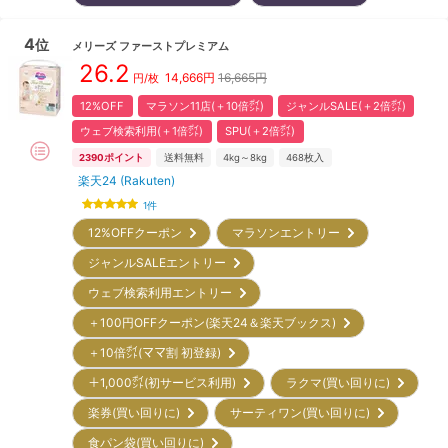
4
位
メリーズ
ファーストプレミアム
26.2
14,666
円
16,665円
円/枚
12%OFF
マラソン11店(＋10倍㌽)
ジャンルSALE(＋2倍㌽)
ウェブ検索利用(＋1倍㌽)
SPU(＋2倍㌽)
2390
ポイント
送料無料
4kg～8kg
468
枚入
楽天24 (Rakuten)
1
件
12%OFFクーポン
マラソンエントリー
ジャンルSALEエントリー
ウェブ検索利用エントリー
＋100円OFFクーポン(楽天24＆楽天ブックス)
＋10倍㌽(ママ割 初登録)
＋1,000㌽(初サービス利用)
ラクマ(買い回りに)
楽券(買い回りに)
サーティワン(買い回りに)
食パン袋(買い回りに)