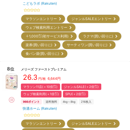
こどもラボ (Rakuten)
マラソンエントリー
ジャンルSALEエントリー
ウェブ検索利用エントリー
＋1,000㌽(初サービス利用)
ラクマ(買い回りに)
楽券(買い回りに)
サーティワン(買い回りに)
食パン袋(買い回りに)
8
位
メリーズ
ファーストプレミアム
26.3
6,644
円
円/枚
マラソン11店(＋10倍㌽)
ジャンルSALE(＋2倍㌽)
ウェブ検索利用(＋1倍㌽)
SPU(＋2倍㌽)
966
ポイント
送料無料
4kg～8kg
216
枚入
快適ホーム (Rakuten)
マラソンエントリー
ジャンルSALEエントリー