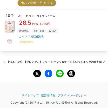
食パン袋(買い回りに)
10
位
メリーズ
ファーストプレミアム
26.5
1,380
円
円/枚
店舗受取
4kg～8kg
52
枚入
カインズ (店舗受取)
＼
【16.4円/枚】【プレミアム】メリーズ パンツ Sサイズ 安いランキング
の最安値 ／
サイトマップ
運営者情報
プライバシーポリシー
Copyright (C) 2017 オムツ1枚あたりの最安値 All Rights Reserved.