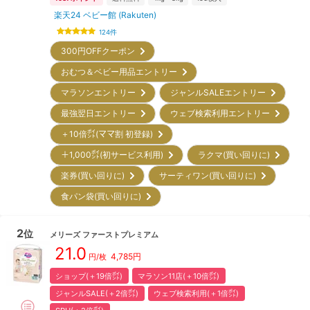
楽天24 ベビー館 (Rakuten)
124
件
300円OFFクーポン
おむつ＆ベビー用品エントリー
マラソンエントリー
ジャンルSALEエントリー
最強翌日エントリー
ウェブ検索利用エントリー
＋10倍㌽(ママ割 初登録)
＋1,000㌽(初サービス利用)
ラクマ(買い回りに)
楽券(買い回りに)
サーティワン(買い回りに)
食パン袋(買い回りに)
2
位
メリーズ
ファーストプレミアム
21.0
4,785
円
円/枚
ショップ(＋19倍㌽)
マラソン11店(＋10倍㌽)
ジャンルSALE(＋2倍㌽)
ウェブ検索利用(＋1倍㌽)