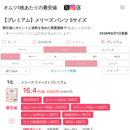
オムツ1枚あたりの最安値
【プレミアム】メリーズ パンツ Sサイズ
割引後にポイントと送料を含めた実質価格で
1枚あたりを計算！
（本ページのリンクには広告が含まれています）
2026年8月7日
更新
すべて
長時間/夜
トイトレ
プレミアム
テープ
パンツ
おしりふき
S
M
M
L
BIG
BIG大
はいはい
すべて
パンパース
メリーズ
ムーニー
キャンペーン情報
ショップ
絞り込み
1
位
メリーズ
ファーストプレミアム
16.4
4,551
円
4,851円
円/枚
300円OFF
スーパーDEAL 20%㌽
おむつ＆ベビー用品(＋500㌽)
マラソン11店(＋10倍㌽)
最安値
ジャンルSALE(＋2倍㌽)
最強翌日(＋1倍㌽)
ウェブ検索利用(＋1倍㌽)
SPU(＋2倍㌽)
1987
ポイント
送料無料
4kg～8kg
156
枚入