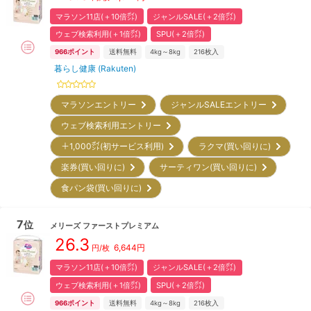
マラソン11店(＋10倍㌽)
ジャンルSALE(＋2倍㌽)
ウェブ検索利用(＋1倍㌽)
SPU(＋2倍㌽)
966
ポイント
送料無料
4kg～8kg
216
枚入
暮らし健康 (Rakuten)
マラソンエントリー
ジャンルSALEエントリー
ウェブ検索利用エントリー
＋1,000㌽(初サービス利用)
ラクマ(買い回りに)
楽券(買い回りに)
サーティワン(買い回りに)
食パン袋(買い回りに)
7
位
メリーズ
ファーストプレミアム
26.3
6,644
円
円/枚
マラソン11店(＋10倍㌽)
ジャンルSALE(＋2倍㌽)
ウェブ検索利用(＋1倍㌽)
SPU(＋2倍㌽)
966
ポイント
送料無料
4kg～8kg
216
枚入