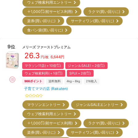
ウェブ検索利用エントリー
＋1,000㌽(初サービス利用)
ラクマ(買い回りに)
楽券(買い回りに)
サーティワン(買い回りに)
食パン袋(買い回りに)
9
位
メリーズ
ファーストプレミアム
26.3
6,644
円
円/枚
マラソン11店(＋10倍㌽)
ジャンルSALE(＋2倍㌽)
ウェブ検索利用(＋1倍㌽)
SPU(＋2倍㌽)
966
ポイント
送料無料
4kg～8kg
216
枚入
子育てママの店 (Rakuten)
マラソンエントリー
ジャンルSALEエントリー
ウェブ検索利用エントリー
＋1,000㌽(初サービス利用)
ラクマ(買い回りに)
楽券(買い回りに)
サーティワン(買い回りに)