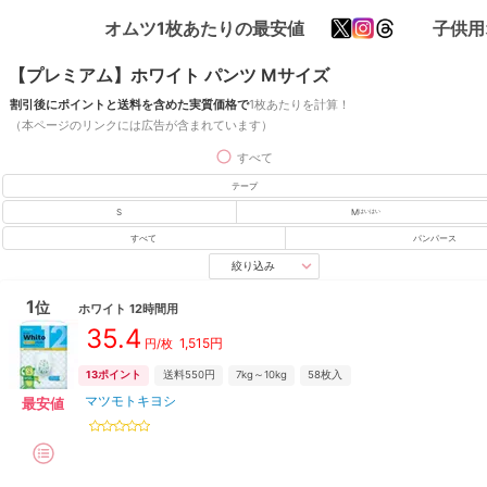
オムツ1枚あたりの最安値
子供用
【プレミアム】ホワイト パンツ Mサイズ
割引後にポイントと送料を含めた実質価格で
1枚あたりを計算！
（本ページのリンクには広告が含まれています）
すべて
テープ
S
M
はいはい
すべて
パンパース
絞り込み
1
位
ホワイト
12時間用
35.4
1,515
円
円/枚
13
ポイント
送料550円
7kg～10kg
58
枚入
マツモトキヨシ
最安値