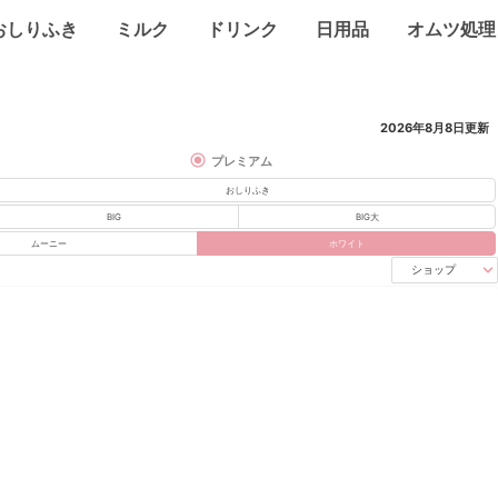
おしりふき
ミルク
ドリンク
日用品
オムツ処理
2026年8月8日
更新
プレミアム
おしりふき
BIG
BIG大
ムーニー
ホワイト
ショップ