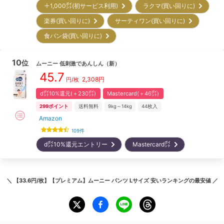
＋1,000㌽(初サービス利用)
ラクマ(買い回りに)
楽券(買い回りに)
サーティワン(買い回りに)
食パン袋(買い回りに)
10
位
ムーニー
低刺激であんしん
（新）
45.7
2,308
円
円/枚
d㌽10%還元(＋230㌽)
Mastercard(＋46㌽)
299
ポイント
送料無料
9kg～14kg
44
枚入
Amazon
109
件
d㌽10%還元エントリー
Mastercard㌽
＼
【33.6円/枚】【プレミアム】ムーニー パンツ Lサイズ 安いランキング
の最安値 ／