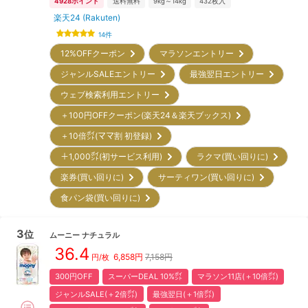
4928
ポイント
送料無料
9kg～14kg
432
枚入
楽天24 (Rakuten)
14
件
12%OFFクーポン
マラソンエントリー
ジャンルSALEエントリー
最強翌日エントリー
ウェブ検索利用エントリー
＋100円OFFクーポン(楽天24＆楽天ブックス)
＋10倍㌽(ママ割 初登録)
＋1,000㌽(初サービス利用)
ラクマ(買い回りに)
楽券(買い回りに)
サーティワン(買い回りに)
食パン袋(買い回りに)
3
位
ムーニー
ナチュラル
36.4
6,858
円
7,158円
円/枚
300円OFF
スーパーDEAL 10%㌽
マラソン11店(＋10倍㌽)
ジャンルSALE(＋2倍㌽)
最強翌日(＋1倍㌽)