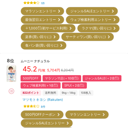
1
件
マラソンエントリー
ジャンルSALEエントリー
最強翌日エントリー
ウェブ検索利用エントリー
＋1,000㌽(初サービス利用)
ラクマ(買い回りに)
楽券(買い回りに)
サーティワン(買い回りに)
食パン袋(買い回りに)
8
位
ムーニー
ナチュラル
45.2
5,704
円
6,204円
円/枚
500円OFF
マラソン11店(＋10倍㌽)
ジャンルSALE(＋2倍㌽)
ウェブ検索利用(＋1倍㌽)
SPU(＋2倍㌽)
822
ポイント
送料無料
9kg～14kg
108
枚入
マツモトキヨシ (Rakuten)
8
件
500円OFFクーポン
マラソンエントリー
ジャンルSALEエントリー