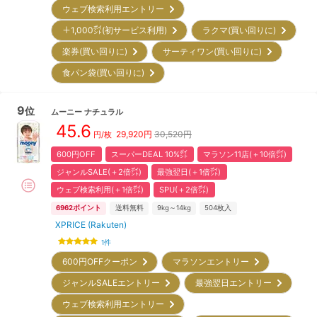
ウェブ検索利用エントリー
＋1,000㌽(初サービス利用)
ラクマ(買い回りに)
楽券(買い回りに)
サーティワン(買い回りに)
食パン袋(買い回りに)
9
位
ムーニー
ナチュラル
45.6
29,920
円
30,520円
円/枚
600円OFF
スーパーDEAL 10%㌽
マラソン11店(＋10倍㌽)
ジャンルSALE(＋2倍㌽)
最強翌日(＋1倍㌽)
ウェブ検索利用(＋1倍㌽)
SPU(＋2倍㌽)
6962
ポイント
送料無料
9kg～14kg
504
枚入
XPRICE (Rakuten)
1
件
600円OFFクーポン
マラソンエントリー
ジャンルSALEエントリー
最強翌日エントリー
ウェブ検索利用エントリー