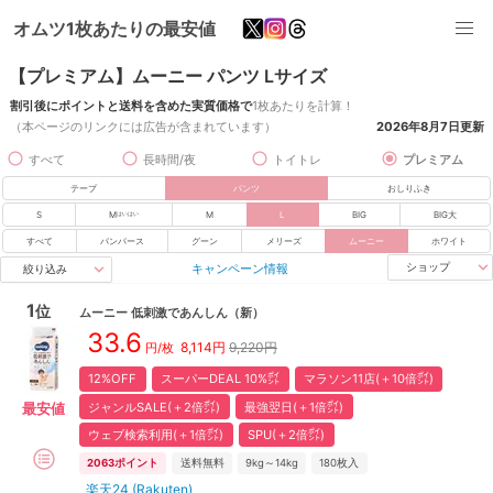
オムツ1枚あたりの最安値
【プレミアム】ムーニー パンツ Lサイズ
割引後にポイントと送料を含めた実質価格で
1枚あたりを計算！
（本ページのリンクには広告が含まれています）
2026年8月7日
更新
すべて
長時間/夜
トイトレ
プレミアム
テープ
パンツ
おしりふき
S
M
M
L
BIG
BIG大
はいはい
すべて
パンパース
グーン
メリーズ
ムーニー
ホワイト
キャンペーン情報
ショップ
絞り込み
1
位
ムーニー
低刺激であんしん
（新）
33.6
8,114
円
9,220円
円/枚
12%OFF
スーパーDEAL 10%㌽
マラソン11店(＋10倍㌽)
ジャンルSALE(＋2倍㌽)
最強翌日(＋1倍㌽)
最安値
ウェブ検索利用(＋1倍㌽)
SPU(＋2倍㌽)
2063
ポイント
送料無料
9kg～14kg
180
枚入
楽天24 (Rakuten)