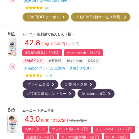
楽天24 Express (Rakuten)
4
件
500円OFFクーポン
＋1,000㌽(初サービス利用)
5
位
ムーニー
低刺激であんしん
（新）
42.8
8,308
円
9,231円
円/枚
d㌽10%還元(＋500㌽)
Mastercard(＋184㌽)
776
ポイント
送料無料
9kg～14kg
176
枚入
Amazonプライム 定期おトク便(10%OFF)
109
件
プライム会員
定期おトク便
d㌽10%還元エントリー
Mastercard㌽
6
位
ムーニー
ナチュラル
43.0
101,572
円
103,572円
円/枚
2,000円OFF
マラソン11店(＋10倍㌽)
ジャンルSALE(＋2倍㌽)
最強翌日(＋1倍㌽)
ウェブ検索利用(＋1倍㌽)
SPU(＋2倍㌽)