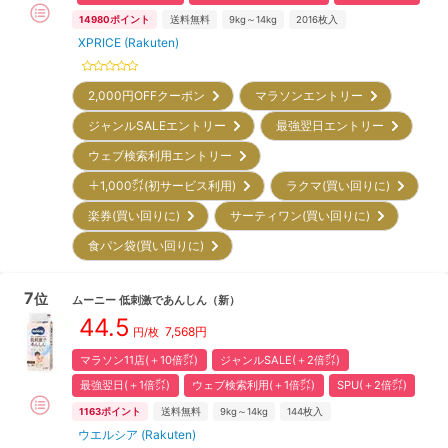
14980
ポイント
送料無料
9kg～14kg
2016
枚入
XPRICE (Rakuten)
2,000円OFFクーポン
マラソンエントリー
ジャンルSALEエントリー
最強翌日エントリー
ウェブ検索利用エントリー
＋1,000㌽(初サービス利用)
ラクマ(買い回りに)
楽券(買い回りに)
サーティワン(買い回りに)
食パン袋(買い回りに)
7
位
ムーニー
低刺激であんしん
（新）
44.5
7,568
円
円/枚
マラソン11店(＋10倍㌽)
ジャンルSALE(＋2倍㌽)
最強翌日(＋1倍㌽)
ウェブ検索利用(＋1倍㌽)
SPU(＋2倍㌽)
1163
ポイント
送料無料
9kg～14kg
144
枚入
ウエルシア (Rakuten)