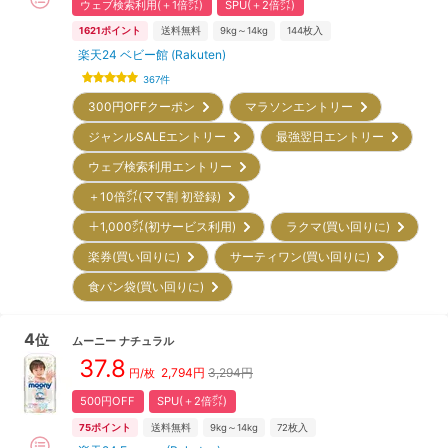
ウェブ検索利用(＋1倍㌽)
SPU(＋2倍㌽)
1621
ポイント
送料無料
9kg～14kg
144
枚入
楽天24 ベビー館 (Rakuten)
367
件
300円OFFクーポン
マラソンエントリー
ジャンルSALEエントリー
最強翌日エントリー
ウェブ検索利用エントリー
＋10倍㌽(ママ割 初登録)
＋1,000㌽(初サービス利用)
ラクマ(買い回りに)
楽券(買い回りに)
サーティワン(買い回りに)
食パン袋(買い回りに)
4
位
ムーニー
ナチュラル
37.8
2,794
円
3,294円
円/枚
500円OFF
SPU(＋2倍㌽)
75
ポイント
送料無料
9kg～14kg
72
枚入