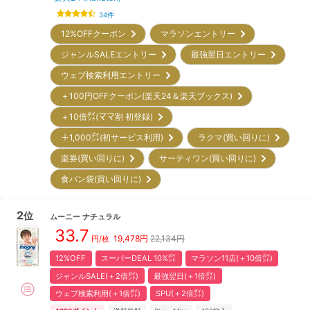
34
件
12%OFFクーポン
マラソンエントリー
ジャンルSALEエントリー
最強翌日エントリー
ウェブ検索利用エントリー
＋100円OFFクーポン(楽天24＆楽天ブックス)
＋10倍㌽(ママ割 初登録)
＋1,000㌽(初サービス利用)
ラクマ(買い回りに)
楽券(買い回りに)
サーティワン(買い回りに)
食パン袋(買い回りに)
2
位
ムーニー
ナチュラル
33.7
19,478
円
22,134円
円/枚
12%OFF
スーパーDEAL 10%㌽
マラソン11店(＋10倍㌽)
ジャンルSALE(＋2倍㌽)
最強翌日(＋1倍㌽)
ウェブ検索利用(＋1倍㌽)
SPU(＋2倍㌽)