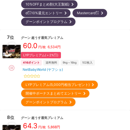
10%OFFまとめ割(大王製紙)
d㌽10%還元エントリー
Mastercard㌽
グーンポイントプログラム
7
位
グーン
超うす通気プレミアム
60.0
6,534
円
円/枚
LYPプレミアム(＋2%㌽)
416
ポイント
送料無料
9kg～16kg
102
枚入
NetBabyWorld (ヤフショ)
LYPプレミアム(5,000円相当プレゼント)
開催中ボーナスまとめてエントリー
グーンポイントプログラム
8
位
グーン
超うす通気プレミアム
64.3
5,868
円
円/枚