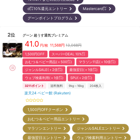
d㌽10%還元エントリー
Mastercard㌽
グーンポイントプログラム
2
位
グーン
超うす通気プレミアム
41.0
11,568
円
13,068円
円/枚
1,500円OFF
スーパーDEAL 10%㌽
おむつ＆ベビー用品(＋500㌽)
マラソン11店(＋10倍㌽)
ジャンルSALE(＋2倍㌽)
最強翌日(＋1倍㌽)
ウェブ検索利用(＋1倍㌽)
SPU(＋2倍㌽)
3211
ポイント
送料無料
9kg～16kg
204
枚入
楽天24 ベビー館 (Rakuten)
1,500円OFFクーポン
おむつ＆ベビー用品エントリー
マラソンエントリー
ジャンルSALEエントリー
最強翌日エントリー
ウェブ検索利用エントリー