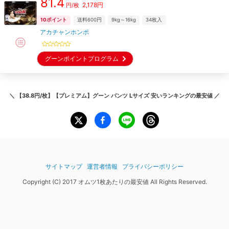
81.4
2,178
円
円/枚
10
ポイント
送料600円
9kg～16kg
34
枚入
アカチャンホンポ
グーンポイントプログラム
＼
【38.8円/枚】【プレミアム】グーン パンツ Lサイズ 安いランキング
の最安値 ／
サイトマップ
運営者情報
プライバシーポリシー
Copyright (C) 2017 オムツ1枚あたりの最安値 All Rights Reserved.