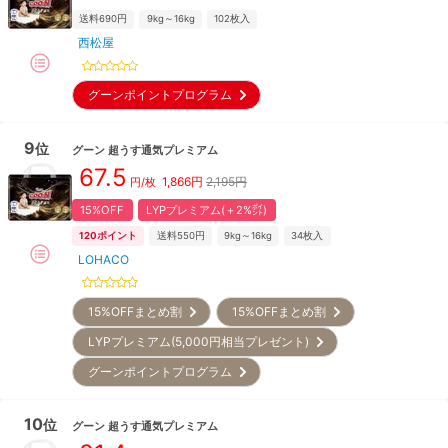
送料690円
9kg～16kg
102
枚入
西松屋
グーンポイントプログラム
9
位
グーン
超うす通気プレミアム
67.5
1,866
円
2,195円
円/枚
15%OFF
LYPプレミアム(＋2%㌽)
120
ポイント
送料550円
9kg～16kg
34
枚入
LOHACO
15%OFFまとめ割
15%OFFまとめ割
LYPプレミアム(5,000円相当プレゼント)
グーンポイントプログラム
10
位
グーン
超うす通気プレミアム