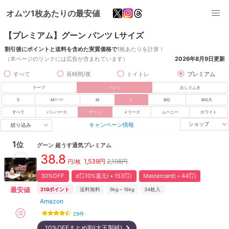
オムツ1枚あたりの最安値
【プレミアム】グーン パンツ Lサイズ
割引後にポイントと送料を含めた実質価格で
1枚あたりを計算！
（本ページのリンクには広告が含まれています）
2026年8月9日
更新
すべて
長時間/夜
トイトレ
プレミアム
テープ
パンツ
おしりふき
S
M
M
L
BIG
BIG大
はいはい
すべて
パンパース
グーン
メリーズ
ムーニー
ホワイト
キャンペーン情報
ショップ
絞り込み
1
位
グーン
超うす通気プレミアム
38.8
1,539
円
2,198円
円/枚
30%OFF
d㌽10%還元(＋153㌽)
Mastercard(＋44㌽)
最安値
219
ポイント
送料無料
9kg～16kg
34
枚入
Amazon
29
件
10%OFFまとめ割(大王製紙)