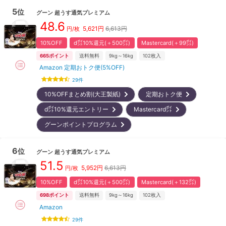
5
位
グーン
超うす通気プレミアム
48.6
5,621
円
6,613円
円/枚
10%OFF
d㌽10%還元(＋500㌽)
Mastercard(＋99㌽)
665
ポイント
送料無料
9kg～16kg
102
枚入
Amazon 定期おトク便(5%OFF)
29
件
10%OFFまとめ割(大王製紙)
定期おトク便
d㌽10%還元エントリー
Mastercard㌽
グーンポイントプログラム
6
位
グーン
超うす通気プレミアム
51.5
5,952
円
6,613円
円/枚
10%OFF
d㌽10%還元(＋500㌽)
Mastercard(＋132㌽)
698
ポイント
送料無料
9kg～16kg
102
枚入
Amazon
29
件