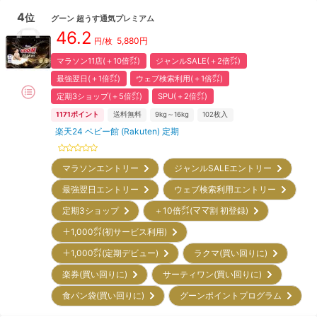
4
位
グーン
超うす通気プレミアム
46.2
5,880
円
円/枚
マラソン11店(＋10倍㌽)
ジャンルSALE(＋2倍㌽)
最強翌日(＋1倍㌽)
ウェブ検索利用(＋1倍㌽)
定期3ショップ(＋5倍㌽)
SPU(＋2倍㌽)
1171
ポイント
送料無料
9kg～16kg
102
枚入
楽天24 ベビー館 (Rakuten) 定期
マラソンエントリー
ジャンルSALEエントリー
最強翌日エントリー
ウェブ検索利用エントリー
定期3ショップ
＋10倍㌽(ママ割 初登録)
＋1,000㌽(初サービス利用)
＋1,000㌽(定期デビュー)
ラクマ(買い回りに)
楽券(買い回りに)
サーティワン(買い回りに)
食パン袋(買い回りに)
グーンポイントプログラム