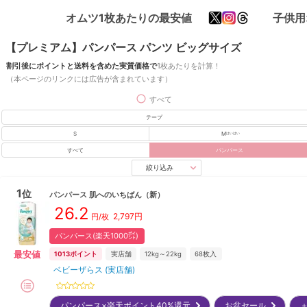
オムツ1枚あたりの最安値
子供用
【プレミアム】パンパース パンツ ビッグサイズ
割引後にポイントと送料を含めた実質価格で
1枚あたりを計算！
（本ページのリンクには広告が含まれています）
すべて
テープ
S
M
はいはい
すべて
パンパース
絞り込み
1
位
パンパース
肌へのいちばん
（新）
26.2
2,797
円
円/枚
パンパース(楽天1000㌽)
最安値
1013
ポイント
実店舗
12kg～22kg
68
枚入
ベビーザらス (実店舗)
パンパース×楽天ポイント40%還元
お盆セール
＋