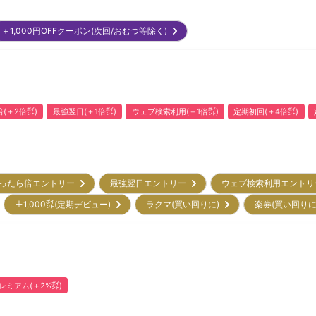
＋1,000円OFFクーポン(次回/おむつ等除く)
(＋2倍㌽)
最強翌日(＋1倍㌽)
ウェブ検索利用(＋1倍㌽)
定期初回(＋4倍㌽)
ったら倍エントリー
最強翌日エントリー
ウェブ検索利用エント
＋1,000㌽(定期デビュー)
ラクマ(買い回りに)
楽券(買い回り
プレミアム(＋2%㌽)