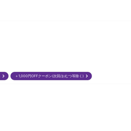
元
＋1,000円OFFクーポン(次回/おむつ等除く)