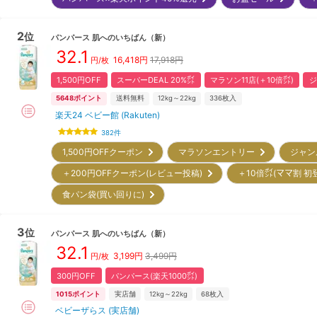
2
位
パンパース
肌へのいちばん
（新）
32.1
16,418
円
17,918円
円/枚
1,500円OFF
スーパーDEAL 20%㌽
マラソン11店(＋10倍㌽)
ジ
5648
ポイント
送料無料
12kg～22kg
336
枚入
楽天24 ベビー館 (Rakuten)
382
件
1,500円OFFクーポン
マラソンエントリー
ジャン
＋200円OFFクーポン(レビュー投稿)
＋10倍㌽(ママ割 初
食パン袋(買い回りに)
3
位
パンパース
肌へのいちばん
（新）
32.1
3,199
円
3,499円
円/枚
300円OFF
パンパース(楽天1000㌽)
1015
ポイント
実店舗
12kg～22kg
68
枚入
ベビーザらス (実店舗)