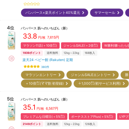
パンパース×楽天ポイント40%還元
サマーセール
4
位
パンパース
肌へのいちばん
（新）
33.8
7,615
円
円/枚
マラソン11店(＋10倍㌽)
ジャンルSALE(＋2倍㌽)
W勝利!勝ったら倍
1939
ポイント
送料無料
12kg～22kg
168
枚入
楽天24 ベビー館 (Rakuten) 定期
380
件
マラソンエントリー
ジャンルSALEエントリー
勝
＋10倍㌽(ママ割 初登録)
＋1,000㌽(初サービス利用)
5
位
パンパース
肌へのいちばん
（新）
35.1
6,567
円
円/枚
プレミアムな日曜日(＋5%㌽)
ボーナスストアPlus(＋5%㌽)
LYP
2149
ポイント
送料無料
12kg～22kg
126
枚入