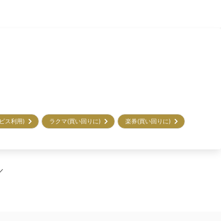
サービス利用)
ラクマ(買い回りに)
楽券(買い回りに)
／