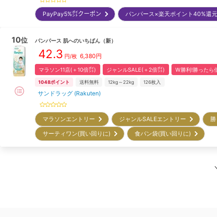
PayPay5%㌽クーポン
パンパース×楽天ポイント40%還
10
位
パンパース
肌へのいちばん
（新）
42.3
6,380
円
円/枚
マラソン11店(＋10倍㌽)
ジャンルSALE(＋2倍㌽)
W勝利!勝ったら倍
1048
ポイント
送料無料
12kg～22kg
126
枚入
サンドラッグ (Rakuten)
マラソンエントリー
ジャンルSALEエントリー
勝
サーティワン(買い回りに)
食パン袋(買い回りに)