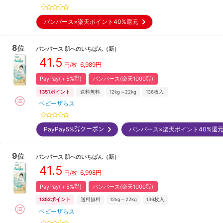
パンパース×楽天ポイント40%還元
8
位
パンパース
肌へのいちばん
（新）
41.5
6,989
円
円/枚
PayPay(＋5%㌽)
パンパース(楽天1000㌽)
1351
ポイント
送料無料
12kg～22kg
136
枚入
ベビーザらス
PayPay5%㌽クーポン
パンパース×楽天ポイント40%還
9
位
パンパース
肌へのいちばん
（新）
41.5
6,998
円
円/枚
PayPay(＋5%㌽)
パンパース(楽天1000㌽)
1352
ポイント
送料無料
12kg～22kg
136
枚入
ベビーザらス