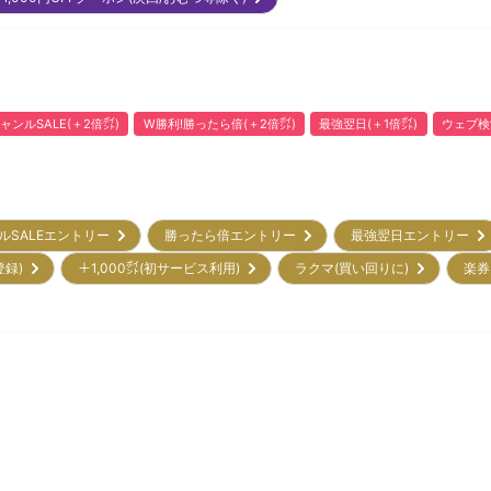
ャンルSALE(＋2倍㌽)
W勝利!勝ったら倍(＋2倍㌽)
最強翌日(＋1倍㌽)
ウェブ検
ルSALEエントリー
勝ったら倍エントリー
最強翌日エントリー
登録)
＋1,000㌽(初サービス利用)
ラクマ(買い回りに)
楽券