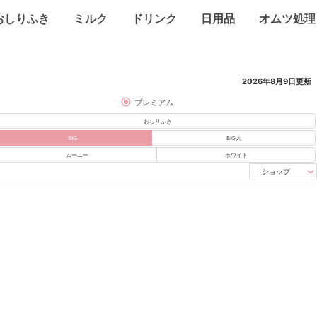
おしりふき
ミルク
ドリンク
日用品
オムツ処理
2026年8月9日
更新
プレミアム
おしりふき
BIG
BIG大
ムーニー
ホワイト
ショップ