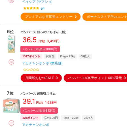
ベイシア (ヤフショ)
6
件
プレミアムな日曜日エントリー
ボーナスストアPlusエ
6
位
パンパース
肌へのいちばん
（新）
36.5
3,498
円
円/枚
パンパース(楽天1000㌽)
1017
ポイント
実店舗
12kg～22kg
68
枚入
アカチャンホンポ (実店舗)
月間紙おむつSALE
パンパース×楽天ポイント40%還元
7
位
パンパース
超吸収スリム
39.1
1,628
円
円/枚
パンパース(楽天813㌽)
821
ポイント
送料600円
12kg～22kg
36
枚入
アカチャンホンポ