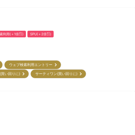
索利用(＋1倍㌽)
SPU(＋2倍㌽)
ウェブ検索利用エントリー
(買い回りに)
サーティワン(買い回りに)