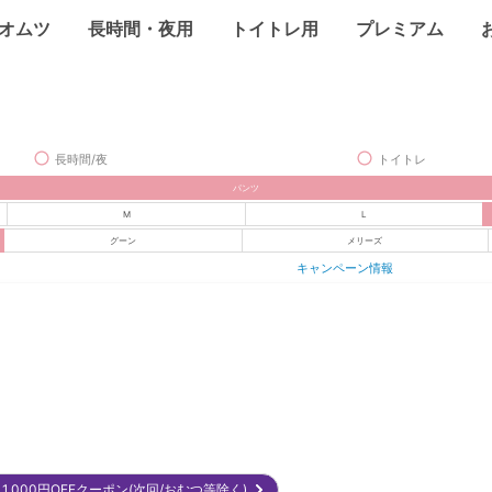
オムツ
長時間・夜用
トイトレ用
プレミアム
長時間/夜
トイトレ
パンツ
M
L
グーン
メリーズ
キャンペーン情報
1,000円OFFクーポン(次回/おむつ等除く)