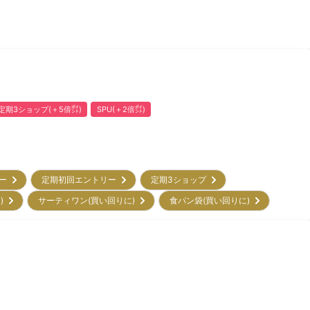
定期3ショップ(＋5倍㌽)
SPU(＋2倍㌽)
リー
定期初回エントリー
定期3ショップ
に)
サーティワン(買い回りに)
食パン袋(買い回りに)