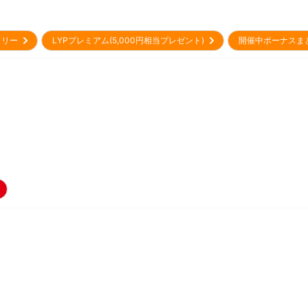
ントリー
LYPプレミアム(5,000円相当プレゼント)
開催中ボーナスま