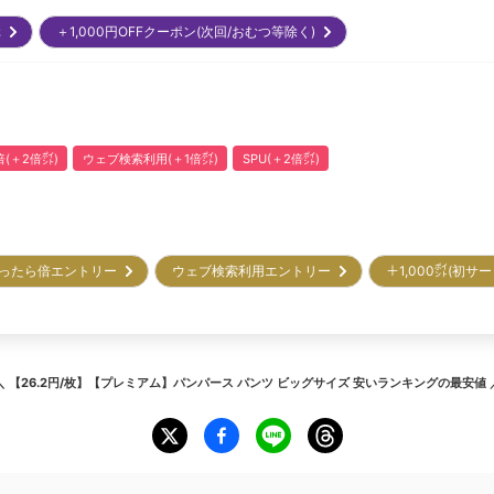
元
＋1,000円OFFクーポン(次回/おむつ等除く)
(＋2倍㌽)
ウェブ検索利用(＋1倍㌽)
SPU(＋2倍㌽)
ったら倍エントリー
ウェブ検索利用エントリー
＋1,000㌽(初
＼
【26.2円/枚】【プレミアム】パンパース パンツ ビッグサイズ 安いランキング
の最安値 