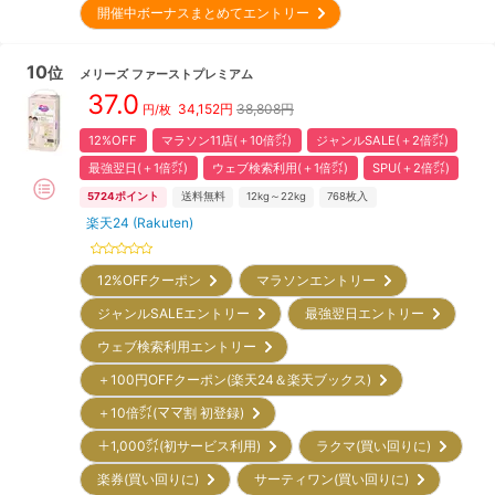
開催中ボーナスまとめてエントリー
10
位
メリーズ
ファーストプレミアム
37.0
34,152
円
38,808円
円/枚
12%OFF
マラソン11店(＋10倍㌽)
ジャンルSALE(＋2倍㌽)
最強翌日(＋1倍㌽)
ウェブ検索利用(＋1倍㌽)
SPU(＋2倍㌽)
5724
ポイント
送料無料
12kg～22kg
768
枚入
楽天24 (Rakuten)
12%OFFクーポン
マラソンエントリー
ジャンルSALEエントリー
最強翌日エントリー
ウェブ検索利用エントリー
＋100円OFFクーポン(楽天24＆楽天ブックス)
＋10倍㌽(ママ割 初登録)
＋1,000㌽(初サービス利用)
ラクマ(買い回りに)
楽券(買い回りに)
サーティワン(買い回りに)