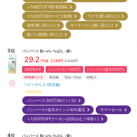
＋10倍㌽(ママ割 初登録)
＋1,000㌽(初サービス利用)
ラクマ(買い回りに)
楽券(買い回りに)
サーティワン(買い回りに)
食パン袋(買い回りに)
3
位
パンパース
肌へのいちばん
（新）
29.2
3,199
円
3,499円
円/枚
300円OFF
パンパース(＋200㌽)
パンパース(楽天1000㌽)
1215
ポイント
実店舗
12kg～22kg
68
枚入
ベビーザらス (実店舗)
パンパース 200㌽(8のつく日)
パンパース×楽天ポイント40%還元
サマーセール
＋1,000円OFFクーポン(次回/おむつ等除く)
4
位
パンパース
肌へのいちばん
（新）