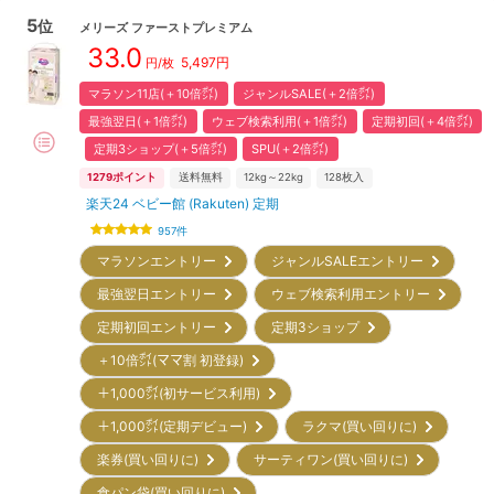
5
位
メリーズ
ファーストプレミアム
33.0
5,497
円
円/枚
マラソン11店(＋10倍㌽)
ジャンルSALE(＋2倍㌽)
最強翌日(＋1倍㌽)
ウェブ検索利用(＋1倍㌽)
定期初回(＋4倍㌽)
定期3ショップ(＋5倍㌽)
SPU(＋2倍㌽)
1279
ポイント
送料無料
12kg～22kg
128
枚入
楽天24 ベビー館 (Rakuten) 定期
957
件
マラソンエントリー
ジャンルSALEエントリー
最強翌日エントリー
ウェブ検索利用エントリー
定期初回エントリー
定期3ショップ
＋10倍㌽(ママ割 初登録)
＋1,000㌽(初サービス利用)
＋1,000㌽(定期デビュー)
ラクマ(買い回りに)
楽券(買い回りに)
サーティワン(買い回りに)
食パン袋(買い回りに)