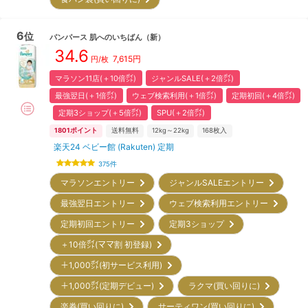
6
位
パンパース
肌へのいちばん
（新）
34.6
7,615
円
円/枚
マラソン11店(＋10倍㌽)
ジャンルSALE(＋2倍㌽)
最強翌日(＋1倍㌽)
ウェブ検索利用(＋1倍㌽)
定期初回(＋4倍㌽)
定期3ショップ(＋5倍㌽)
SPU(＋2倍㌽)
1801
ポイント
送料無料
12kg～22kg
168
枚入
楽天24 ベビー館 (Rakuten) 定期
375
件
マラソンエントリー
ジャンルSALEエントリー
最強翌日エントリー
ウェブ検索利用エントリー
定期初回エントリー
定期3ショップ
＋10倍㌽(ママ割 初登録)
＋1,000㌽(初サービス利用)
＋1,000㌽(定期デビュー)
ラクマ(買い回りに)
楽券(買い回りに)
サーティワン(買い回りに)