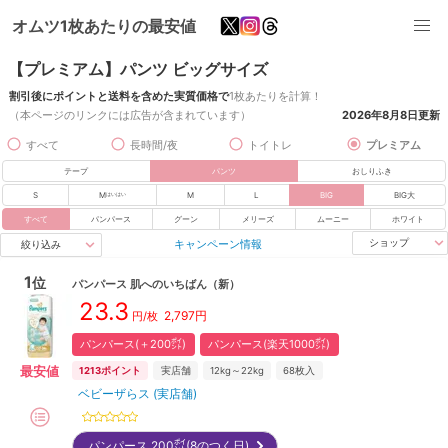
オムツ1枚あたりの最安値
【プレミアム】パンツ ビッグサイズ
割引後にポイントと送料を含めた実質価格で
1枚あたりを計算！
（本ページのリンクには広告が含まれています）
2026年8月8日
更新
すべて
長時間/夜
トイトレ
プレミアム
テープ
パンツ
おしりふき
S
M
M
L
BIG
BIG大
はいはい
すべて
パンパース
グーン
メリーズ
ムーニー
ホワイト
キャンペーン情報
ショップ
絞り込み
1
位
パンパース
肌へのいちばん
（新）
23.3
2,797
円
円/枚
パンパース(＋200㌽)
パンパース(楽天1000㌽)
最安値
1213
ポイント
実店舗
12kg～22kg
68
枚入
ベビーザらス (実店舗)
パンパース 200㌽(8のつく日)