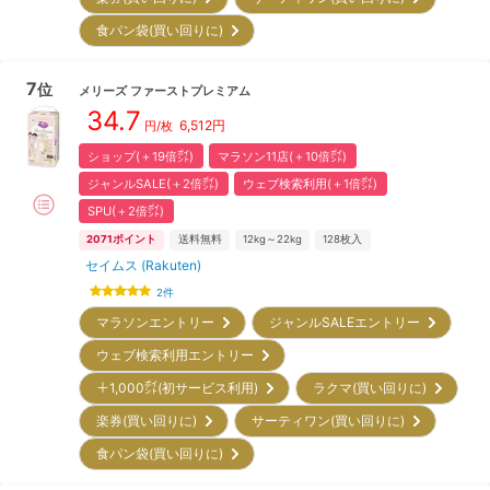
食パン袋(買い回りに)
7
位
メリーズ
ファーストプレミアム
34.7
6,512
円
円/枚
ショップ(＋19倍㌽)
マラソン11店(＋10倍㌽)
ジャンルSALE(＋2倍㌽)
ウェブ検索利用(＋1倍㌽)
SPU(＋2倍㌽)
2071
ポイント
送料無料
12kg～22kg
128
枚入
セイムス (Rakuten)
2
件
マラソンエントリー
ジャンルSALEエントリー
ウェブ検索利用エントリー
＋1,000㌽(初サービス利用)
ラクマ(買い回りに)
楽券(買い回りに)
サーティワン(買い回りに)
食パン袋(買い回りに)