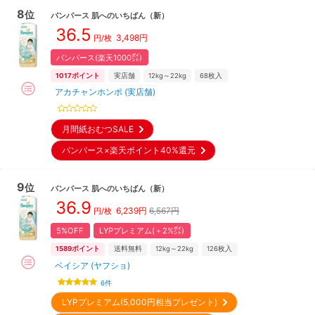
8
位
パンパース
肌へのいちばん
（新）
36.5
3,498
円
円/枚
パンパース(楽天1000㌽)
1017
ポイント
実店舗
12kg～22kg
68
枚入
アカチャンホンポ (実店舗)
月間紙おむつSALE
パンパース×楽天ポイント40%還元
9
位
パンパース
肌へのいちばん
（新）
36.9
6,239
円
6,567円
円/枚
5%OFF
LYPプレミアム(＋2%㌽)
1589
ポイント
送料無料
12kg～22kg
126
枚入
ベイシア (ヤフショ)
6
件
LYPプレミアム(5,000円相当プレゼント)