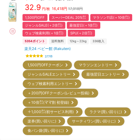
32.9
16,418
円
17,918円
円/枚
1,500円OFF
スーパーDEAL 20%㌽
マラソン11店(＋10倍㌽)
ジャンルSALE(＋2倍㌽)
最強翌日(＋1倍㌽)
ウェブ検索利用(＋1倍㌽)
SPU(＋2倍㌽)
5354
ポイント
送料無料
12kg～22kg
336
枚入
楽天24 ベビー館 (Rakuten)
377
件
1,500円OFFクーポン
マラソンエントリー
ジャンルSALEエントリー
最強翌日エントリー
ウェブ検索利用エントリー
＋200円OFFクーポン(レビュー投稿)
＋10倍㌽(ママ割 初登録)
＋1,000㌽(初サービス利用)
ラクマ(買い回りに)
楽券(買い回りに)
サーティワン(買い回りに)
食パン袋(買い回りに)