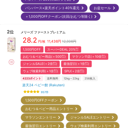
パンパース×楽天ポイント40%還元
お盆セール
＋1,000円OFFクーポン(次回/おむつ等除く)
2
位
メリーズ
ファーストプレミアム
28.2
11,436
円
12,936円
円/枚
1,500円OFF
スーパーDEAL 20%㌽
おむつ＆ベビー用品(＋500㌽)
マラソン11店(＋10倍㌽)
ジャンルSALE(＋2倍㌽)
最強翌日(＋1倍㌽)
ウェブ検索利用(＋1倍㌽)
SPU(＋2倍㌽)
4223
ポイント
送料無料
12kg～22kg
256
枚入
楽天24 ベビー館 (Rakuten)
957
件
1,500円OFFクーポン
おむつ＆ベビー用品エントリー
マラソンエントリー
ジャンルSALEエントリー
最強翌日エントリー
ウェブ検索利用エントリー