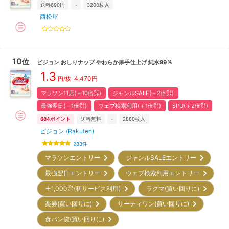
送料690円
-
3200
枚入
西松屋
10
位
ピジョン
おしりナップ やわらか厚手仕上げ 純水99％
1.3
4,470
円
円/枚
マラソン11店(＋10倍㌽)
ジャンルSALE(＋2倍㌽)
最強翌日(＋1倍㌽)
ウェブ検索利用(＋1倍㌽)
SPU(＋2倍㌽)
684
ポイント
送料無料
-
2880
枚入
ピジョン (Rakuten)
283
件
マラソンエントリー
ジャンルSALEエントリー
最強翌日エントリー
ウェブ検索利用エントリー
＋1,000㌽(初サービス利用)
ラクマ(買い回りに)
楽券(買い回りに)
サーティワン(買い回りに)
食パン袋(買い回りに)