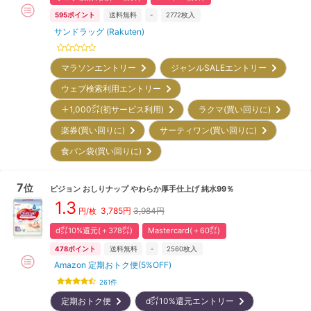
595
ポイント
送料無料
-
2772
枚入
サンドラッグ (Rakuten)
マラソンエントリー
ジャンルSALEエントリー
ウェブ検索利用エントリー
＋1,000㌽(初サービス利用)
ラクマ(買い回りに)
楽券(買い回りに)
サーティワン(買い回りに)
食パン袋(買い回りに)
7
位
ピジョン
おしりナップ やわらか厚手仕上げ 純水99％
1.3
3,785
円
3,984円
円/枚
d㌽10%還元(＋378㌽)
Mastercard(＋60㌽)
478
ポイント
送料無料
-
2560
枚入
Amazon 定期おトク便(5%OFF)
261
件
定期おトク便
d㌽10%還元エントリー