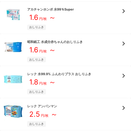
アカチャンホンポ
水99％Super
1.6
～
円/枚
おしりふき
昭和紙工
水成分赤ちゃんのおしりふき
1.6
～
円/枚
おしりふき
レック
水99.9% ふんわりプラス おしりふき
1.8
～
円/枚
おしりふき
レック
アンパンマン
2.5
～
円/枚
おしりふき