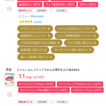
最強翌日(＋1倍㌽)
ウェブ検索利用(＋1倍㌽)
SPU(＋2倍㌽)
631
ポイント
送料無料
-
3200
枚入
ピジョン (Rakuten)
7859
件
マラソンエントリー
ジャンルSALEエントリー
最強翌日エントリー
ウェブ検索利用エントリー
＋1,000㌽(初サービス利用)
ラクマ(買い回りに)
楽券(買い回りに)
サーティワン(買い回りに)
食パン袋(買い回りに)
3
位
ピジョン
おしりナップ やわらか厚手仕上げ 純水99％
1.1
4,070
円
円/枚
ボーナスストアPlus(＋5%㌽)
ボーナスストアPlusさらに(＋2%㌽)
ボーナスストアPlus優良ストア(＋3%㌽)
LYPプレミアム(＋2%㌽)
630
ポイント
送料無料
-
3200
枚入