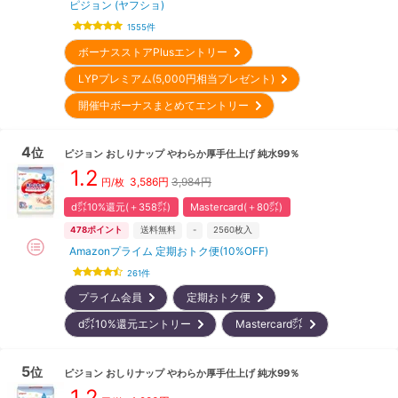
ピジョン (ヤフショ)
1555
件
ボーナスストアPlusエントリー
LYPプレミアム(5,000円相当プレゼント)
開催中ボーナスまとめてエントリー
4
位
ピジョン
おしりナップ やわらか厚手仕上げ 純水99％
1.2
3,586
円
3,984円
円/枚
d㌽10%還元(＋358㌽)
Mastercard(＋80㌽)
478
ポイント
送料無料
-
2560
枚入
Amazonプライム 定期おトク便(10%OFF)
261
件
プライム会員
定期おトク便
d㌽10%還元エントリー
Mastercard㌽
5
位
ピジョン
おしりナップ やわらか厚手仕上げ 純水99％
1.2