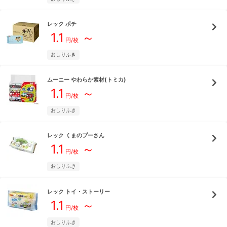
レック
ポチ
1.1
～
円/枚
おしりふき
ムーニー
やわらか素材(トミカ)
1.1
～
円/枚
おしりふき
レック
くまのプーさん
1.1
～
円/枚
おしりふき
レック
トイ・ストーリー
1.1
～
円/枚
おしりふき