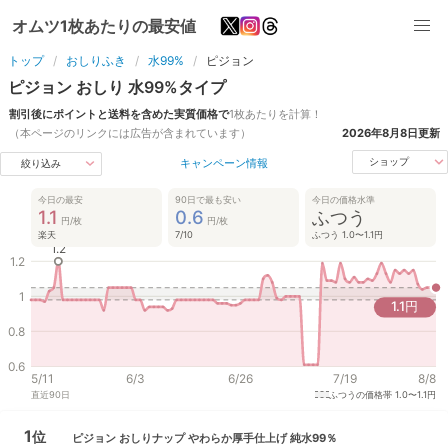
オムツ1枚あたりの最安値
トップ
おしりふき
水99%
ピジョン
ピジョン
おしり
水99%
タイプ
割引後にポイントと送料を含めた実質価格で
1枚あたりを計算！
（本ページのリンクには広告が含まれています）
2026年8月8日
更新
キャンペーン情報
ショップ
絞り込み
今日の最安
90日で最も安い
今日の価格水準
1.1
0.6
ふつう
円/枚
円/枚
楽天
7/10
ふつう 1.0〜1.1円
1.2
1.2
1
1.1
円
0.8
0.6
5/11
6/3
6/26
7/19
8/8
直近
90
日
ふつうの価格帯
1.0〜1.1円
1
位
ピジョン
おしりナップ やわらか厚手仕上げ 純水99％