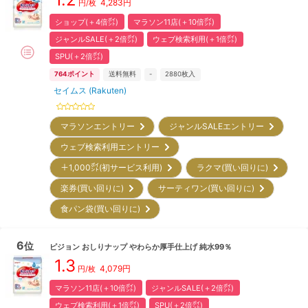
4,283
円
円/枚
ショップ(＋4倍㌽)
マラソン11店(＋10倍㌽)
ジャンルSALE(＋2倍㌽)
ウェブ検索利用(＋1倍㌽)
SPU(＋2倍㌽)
764
ポイント
送料無料
-
2880
枚入
セイムス (Rakuten)
マラソンエントリー
ジャンルSALEエントリー
ウェブ検索利用エントリー
＋1,000㌽(初サービス利用)
ラクマ(買い回りに)
楽券(買い回りに)
サーティワン(買い回りに)
食パン袋(買い回りに)
6
位
ピジョン
おしりナップ やわらか厚手仕上げ 純水99％
1.3
4,079
円
円/枚
マラソン11店(＋10倍㌽)
ジャンルSALE(＋2倍㌽)
ウェブ検索利用(＋1倍㌽)
SPU(＋2倍㌽)