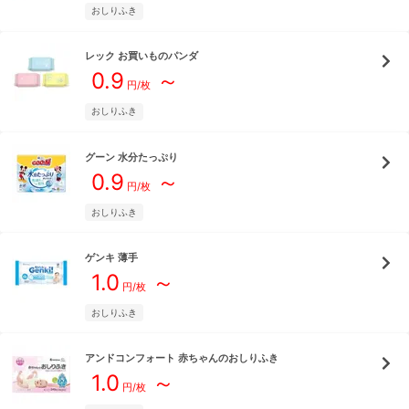
おしりふき
レック
お買いものパンダ
0.9
～
円/枚
おしりふき
グーン
水分たっぷり
0.9
～
円/枚
おしりふき
ゲンキ
薄手
1.0
～
円/枚
おしりふき
アンドコンフォート
赤ちゃんのおしりふき
1.0
～
円/枚