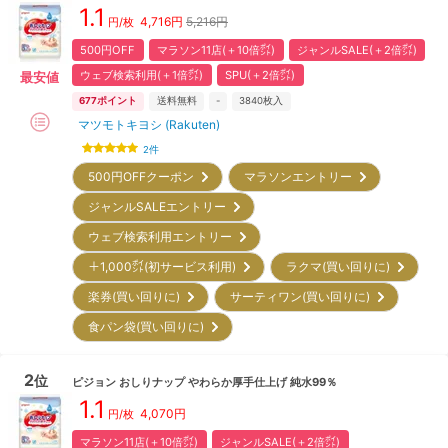
1.1
4,716
円
5,216円
円/枚
500円OFF
マラソン11店(＋10倍㌽)
ジャンルSALE(＋2倍㌽)
ウェブ検索利用(＋1倍㌽)
SPU(＋2倍㌽)
最安値
677
ポイント
送料無料
-
3840
枚入
マツモトキヨシ (Rakuten)
2
件
500円OFFクーポン
マラソンエントリー
ジャンルSALEエントリー
ウェブ検索利用エントリー
＋1,000㌽(初サービス利用)
ラクマ(買い回りに)
楽券(買い回りに)
サーティワン(買い回りに)
食パン袋(買い回りに)
2
位
ピジョン
おしりナップ やわらか厚手仕上げ 純水99％
1.1
4,070
円
円/枚
マラソン11店(＋10倍㌽)
ジャンルSALE(＋2倍㌽)