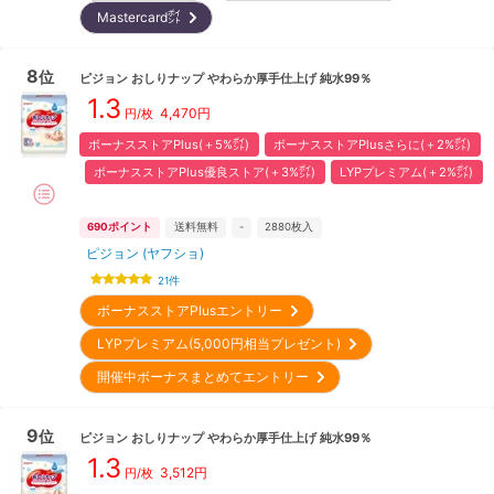
Mastercard㌽
8
位
ピジョン
おしりナップ やわらか厚手仕上げ 純水99％
1.3
4,470
円
円/枚
ボーナスストアPlus(＋5%㌽)
ボーナスストアPlusさらに(＋2%㌽)
ボーナスストアPlus優良ストア(＋3%㌽)
LYPプレミアム(＋2%㌽)
690
ポイント
送料無料
-
2880
枚入
ピジョン (ヤフショ)
21
件
ボーナスストアPlusエントリー
LYPプレミアム(5,000円相当プレゼント)
開催中ボーナスまとめてエントリー
9
位
ピジョン
おしりナップ やわらか厚手仕上げ 純水99％
1.3
3,512
円
円/枚