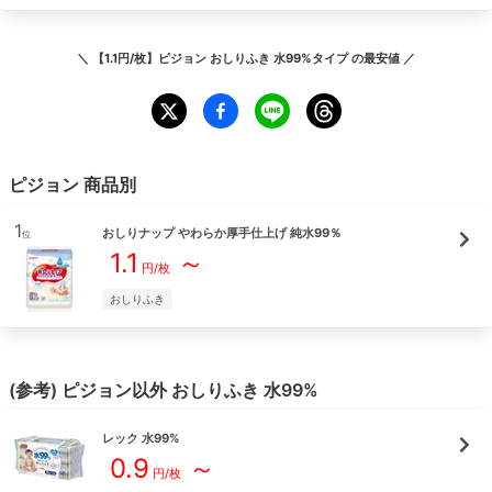
＼
【1.1円/枚】ピジョン おしりふき 水99%タイプ
の最安値 ／
ピジョン
商品別
1
おしりナップ やわらか厚手仕上げ 純水99％
位
1.1
～
円/枚
おしりふき
(参考)
ピジョン
以外
おしりふき
水99%
レック
水99%
0.9
～
円/枚