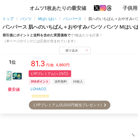
オムツ1枚あたりの最安値
子供用
トップ
パンツ
Mはいはい
パンパース
肌へのいちばん＋おやすみパ
パンパース
肌へのいちばん＋おやすみパンツ
パンツ
Mはい
割引後にポイントと送料を含めた実質価格で
で1枚あたりを計算！
（本ページのリンクには広告が含まれています）
絞り込み
1
81.3
位
4,860
円
円/枚
LYPプレミアム(＋2%㌽)
310
ポイント
送料無料
56
枚入
LOHACO
最安値
LYPプレミアム(5,000円相当プレゼント)
＼