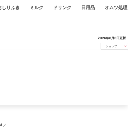
おしりふき
ミルク
ドリンク
日用品
オムツ処理
2026年8月6日
更新
ショップ
値 ／