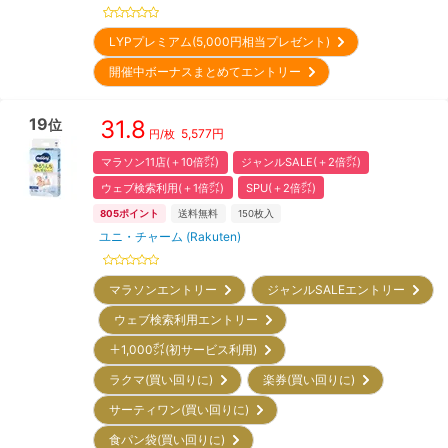
LYPプレミアム(5,000円相当プレゼント)
開催中ボーナスまとめてエントリー
19
31.8
位
5,577
円
円/枚
マラソン11店(＋10倍㌽)
ジャンルSALE(＋2倍㌽)
ウェブ検索利用(＋1倍㌽)
SPU(＋2倍㌽)
805
ポイント
送料無料
150
枚入
ユニ・チャーム (Rakuten)
マラソンエントリー
ジャンルSALEエントリー
ウェブ検索利用エントリー
＋1,000㌽(初サービス利用)
ラクマ(買い回りに)
楽券(買い回りに)
サーティワン(買い回りに)
食パン袋(買い回りに)