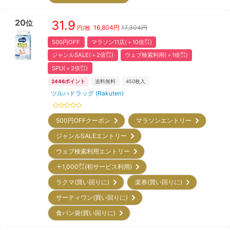
20
31.9
位
16,804
円
17,304円
円/枚
500円OFF
マラソン11店(＋10倍㌽)
ジャンルSALE(＋2倍㌽)
ウェブ検索利用(＋1倍㌽)
SPU(＋2倍㌽)
2446
ポイント
送料無料
450
枚入
ツルハドラッグ (Rakuten)
500円OFFクーポン
マラソンエントリー
ジャンルSALEエントリー
ウェブ検索利用エントリー
＋1,000㌽(初サービス利用)
ラクマ(買い回りに)
楽券(買い回りに)
サーティワン(買い回りに)
食パン袋(買い回りに)