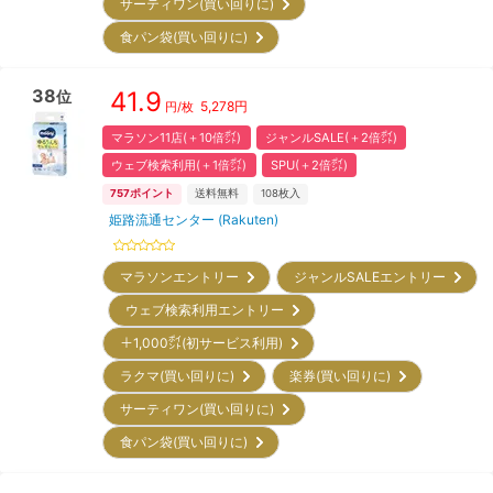
サーティワン(買い回りに)
食パン袋(買い回りに)
38
41.9
位
5,278
円
円/枚
マラソン11店(＋10倍㌽)
ジャンルSALE(＋2倍㌽)
ウェブ検索利用(＋1倍㌽)
SPU(＋2倍㌽)
757
ポイント
送料無料
108
枚入
姫路流通センター (Rakuten)
マラソンエントリー
ジャンルSALEエントリー
ウェブ検索利用エントリー
＋1,000㌽(初サービス利用)
ラクマ(買い回りに)
楽券(買い回りに)
サーティワン(買い回りに)
食パン袋(買い回りに)