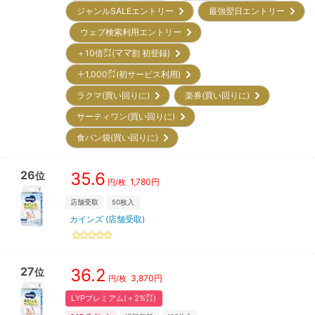
ジャンルSALEエントリー
最強翌日エントリー
ウェブ検索利用エントリー
＋10倍㌽(ママ割 初登録)
＋1,000㌽(初サービス利用)
ラクマ(買い回りに)
楽券(買い回りに)
サーティワン(買い回りに)
食パン袋(買い回りに)
26
35.6
位
1,780
円
円/枚
店舗受取
50
枚入
カインズ (店舗受取)
27
36.2
位
3,870
円
円/枚
LYPプレミアム(＋2%㌽)