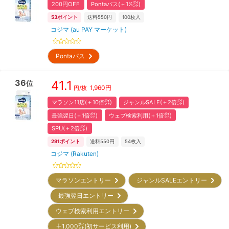
200円OFF
Pontaパス(＋1%㌽)
53
ポイント
送料550円
100
枚入
コジマ (au PAY マーケット)
Pontaパス
36
41.1
位
1,960
円
円/枚
マラソン11店(＋10倍㌽)
ジャンルSALE(＋2倍㌽)
最強翌日(＋1倍㌽)
ウェブ検索利用(＋1倍㌽)
SPU(＋2倍㌽)
291
ポイント
送料550円
54
枚入
コジマ (Rakuten)
マラソンエントリー
ジャンルSALEエントリー
最強翌日エントリー
ウェブ検索利用エントリー
＋1,000㌽(初サービス利用)