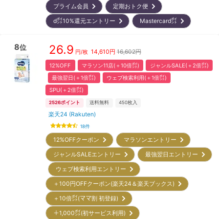
プライム会員
定期おトク便
d㌽10%還元エントリー
Mastercard㌽
8
26.9
位
14,610
円
16,602円
円/枚
12%OFF
マラソン11店(＋10倍㌽)
ジャンルSALE(＋2倍㌽)
最強翌日(＋1倍㌽)
ウェブ検索利用(＋1倍㌽)
SPU(＋2倍㌽)
2526
ポイント
送料無料
450
枚入
楽天24 (Rakuten)
18
件
12%OFFクーポン
マラソンエントリー
ジャンルSALEエントリー
最強翌日エントリー
ウェブ検索利用エントリー
＋100円OFFクーポン(楽天24＆楽天ブックス)
＋10倍㌽(ママ割 初登録)
＋1,000㌽(初サービス利用)