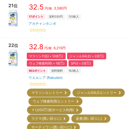
21
32.5
位
3,590
円
円/枚
17
ポイント
送料330円
120
枚入
アカチャンホンポ
22
32.8
位
6,215
円
円/枚
マラソン11店(＋10倍㌽)
ジャンルSALE(＋2倍㌽)
ウェブ検索利用(＋1倍㌽)
SPU(＋2倍㌽)
902
ポイント
送料無料
162
枚入
ウエルシア (Rakuten)
マラソンエントリー
ジャンルSALEエントリー
ウェブ検索利用エントリー
＋1,000㌽(初サービス利用)
ラクマ(買い回りに)
楽券(買い回りに)
サーティワン(買い回りに)