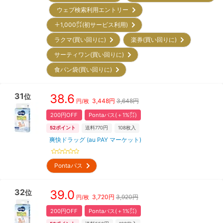
ウェブ検索利用エントリー
＋1,000㌽(初サービス利用)
ラクマ(買い回りに)
楽券(買い回りに)
サーティワン(買い回りに)
食パン袋(買い回りに)
31
38.6
位
3,448
円
3,648円
円/枚
200円OFF
Pontaパス(＋1%㌽)
52
ポイント
送料770円
108
枚入
爽快ドラッグ (au PAY マーケット)
Pontaパス
32
39.0
位
3,720
円
3,920円
円/枚
200円OFF
Pontaパス(＋1%㌽)