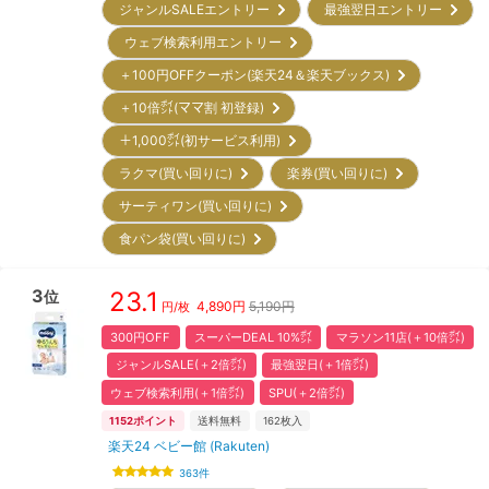
ジャンルSALEエントリー
最強翌日エントリー
ウェブ検索利用エントリー
＋100円OFFクーポン(楽天24＆楽天ブックス)
＋10倍㌽(ママ割 初登録)
＋1,000㌽(初サービス利用)
ラクマ(買い回りに)
楽券(買い回りに)
サーティワン(買い回りに)
食パン袋(買い回りに)
3
23.1
位
4,890
円
5,190円
円/枚
300円OFF
スーパーDEAL 10%㌽
マラソン11店(＋10倍㌽)
ジャンルSALE(＋2倍㌽)
最強翌日(＋1倍㌽)
ウェブ検索利用(＋1倍㌽)
SPU(＋2倍㌽)
1152
ポイント
送料無料
162
枚入
楽天24 ベビー館 (Rakuten)
363
件