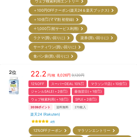
ウェブ検索利用エントリー
＋100円OFFクーポン(楽天24＆楽天ブックス)
＋10倍㌽(ママ割 初登録)
＋1,000㌽(初サービス利用)
ラクマ(買い回りに)
楽券(買い回りに)
サーティワン(買い回りに)
食パン袋(買い回りに)
2
22.2
位
8,026
円
9,120円
円/枚
12%OFF
スーパーDEAL 10%㌽
マラソン11店(＋10倍㌽)
ジャンルSALE(＋2倍㌽)
最強翌日(＋1倍㌽)
ウェブ検索利用(＋1倍㌽)
SPU(＋2倍㌽)
2039
ポイント
送料無料
270
枚入
楽天24 (Rakuten)
4
件
12%OFFクーポン
マラソンエントリー