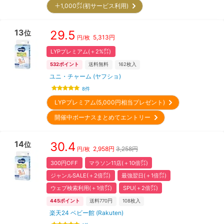
＋1,000㌽(初サービス利用)
13
29.5
位
5,313
円
円/枚
LYPプレミアム(＋2%㌽)
532
ポイント
送料無料
162
枚入
ユニ・チャーム (ヤフショ)
8
件
LYPプレミアム(5,000円相当プレゼント)
開催中ボーナスまとめてエントリー
14
30.4
位
2,958
円
3,258円
円/枚
300円OFF
マラソン11店(＋10倍㌽)
ジャンルSALE(＋2倍㌽)
最強翌日(＋1倍㌽)
ウェブ検索利用(＋1倍㌽)
SPU(＋2倍㌽)
445
ポイント
送料770円
108
枚入
楽天24 ベビー館 (Rakuten)