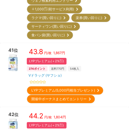
ウェブ検索利用エントリー
＋1,000㌽(初サービス利用)
ラクマ(買い回りに)
楽券(買い回りに)
サーティワン(買い回りに)
食パン袋(買い回りに)
41
43.8
位
1,867
円
円/枚
LYPプレミアム(＋2%㌽)
274
ポイント
送料770円
54
枚入
Vドラッグ (ヤフショ)
LYPプレミアム(5,000円相当プレゼント)
開催中ボーナスまとめてエントリー
42
44.2
位
1,804
円
円/枚
LYPプレミアム(＋2%㌽)