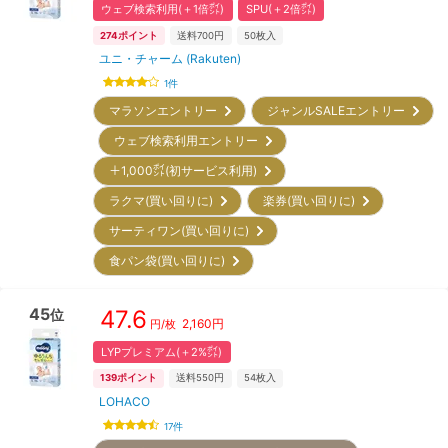
ウェブ検索利用(＋1倍㌽)
SPU(＋2倍㌽)
274
ポイント
送料700円
50
枚入
ユニ・チャーム (Rakuten)
1
件
マラソンエントリー
ジャンルSALEエントリー
ウェブ検索利用エントリー
＋1,000㌽(初サービス利用)
ラクマ(買い回りに)
楽券(買い回りに)
サーティワン(買い回りに)
食パン袋(買い回りに)
45
47.6
位
2,160
円
円/枚
LYPプレミアム(＋2%㌽)
139
ポイント
送料550円
54
枚入
LOHACO
17
件