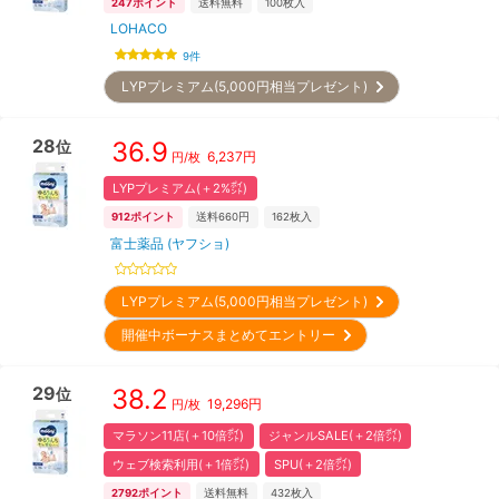
247
ポイント
送料無料
100
枚入
LOHACO
9
件
LYPプレミアム(5,000円相当プレゼント)
28
36.9
位
6,237
円
円/枚
LYPプレミアム(＋2%㌽)
912
ポイント
送料660円
162
枚入
富士薬品 (ヤフショ)
LYPプレミアム(5,000円相当プレゼント)
開催中ボーナスまとめてエントリー
29
38.2
位
19,296
円
円/枚
マラソン11店(＋10倍㌽)
ジャンルSALE(＋2倍㌽)
ウェブ検索利用(＋1倍㌽)
SPU(＋2倍㌽)
2792
ポイント
送料無料
432
枚入