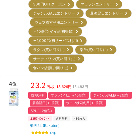
300円OFFクーポン
マラソンエントリー
ジャンルSALEエントリー
最強翌日エントリー
ウェブ検索利用エントリー
＋10倍㌽(ママ割 初登録)
＋1,000㌽(初サービス利用)
ラクマ(買い回りに)
楽券(買い回りに)
サーティワン(買い回りに)
食パン袋(買い回りに)
4
23.2
位
13,626
円
15,483円
円/枚
12%OFF
マラソン11店(＋10倍㌽)
ジャンルSALE(＋2倍㌽)
最強翌日(＋1倍㌽)
ウェブ検索利用(＋1倍㌽)
SPU(＋2倍㌽)
2357
ポイント
送料無料
486
枚入
楽天24 (Rakuten)
17
件