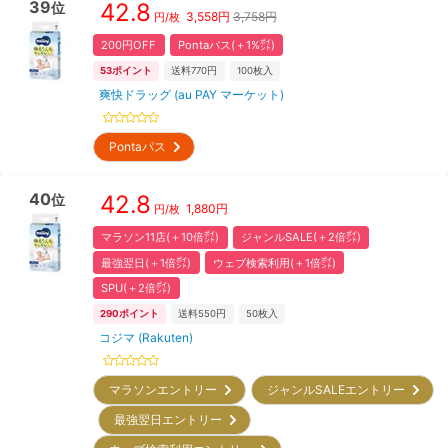
39
42.8
位
3,558
円
3,758円
円/枚
200円OFF
Pontaパス(＋1%㌽)
53
ポイント
送料770円
100
枚入
爽快ドラッグ (au PAY マーケット)
Pontaパス
40
42.8
位
1,880
円
円/枚
マラソン11店(＋10倍㌽)
ジャンルSALE(＋2倍㌽)
最強翌日(＋1倍㌽)
ウェブ検索利用(＋1倍㌽)
SPU(＋2倍㌽)
290
ポイント
送料550円
50
枚入
コジマ (Rakuten)
マラソンエントリー
ジャンルSALEエントリー
最強翌日エントリー