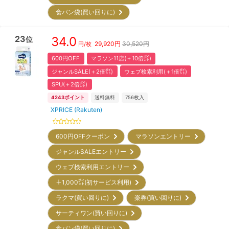
食パン袋(買い回りに)
23
34.0
位
29,920
円
30,520円
円/枚
600円OFF
マラソン11店(＋10倍㌽)
ジャンルSALE(＋2倍㌽)
ウェブ検索利用(＋1倍㌽)
SPU(＋2倍㌽)
4243
ポイント
送料無料
756
枚入
XPRICE (Rakuten)
600円OFFクーポン
マラソンエントリー
ジャンルSALEエントリー
ウェブ検索利用エントリー
＋1,000㌽(初サービス利用)
ラクマ(買い回りに)
楽券(買い回りに)
サーティワン(買い回りに)
食パン袋(買い回りに)