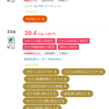
56
ポイント
送料550円
108
枚入
コジマ (au PAY マーケット)
Pontaパス
33
39.4
位
9,951
円
円/枚
マラソン11店(＋10倍㌽)
ジャンルSALE(＋2倍㌽)
ウェブ検索利用(＋1倍㌽)
SPU(＋2倍㌽)
1449
ポイント
送料無料
216
枚入
姫路流通センター (Rakuten)
マラソンエントリー
ジャンルSALEエントリー
ウェブ検索利用エントリー
＋1,000㌽(初サービス利用)
ラクマ(買い回りに)
楽券(買い回りに)
サーティワン(買い回りに)
食パン袋(買い回りに)