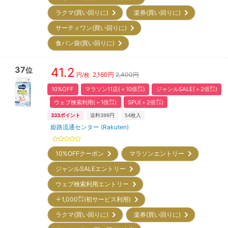
ラクマ(買い回りに)
楽券(買い回りに)
サーティワン(買い回りに)
食パン袋(買い回りに)
37
41.2
位
2,160
円
2,400円
円/枚
10%OFF
マラソン11店(＋10倍㌽)
ジャンルSALE(＋2倍㌽)
ウェブ検索利用(＋1倍㌽)
SPU(＋2倍㌽)
333
ポイント
送料399円
54
枚入
姫路流通センター (Rakuten)
10%OFFクーポン
マラソンエントリー
ジャンルSALEエントリー
ウェブ検索利用エントリー
＋1,000㌽(初サービス利用)
ラクマ(買い回りに)
楽券(買い回りに)