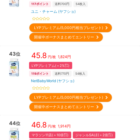
117
ポイント
送料700円
54
枚入
ユニ・チャーム (ヤフショ)
LYPプレミアム(5,000円相当プレゼント)
開催中ボーナスまとめてエントリー
43
45.8
位
1,824
円
円/枚
LYPプレミアム(＋2%㌽)
119
ポイント
送料770円
54
枚入
NetBabyWorld (ヤフショ)
LYPプレミアム(5,000円相当プレゼント)
開催中ボーナスまとめてエントリー
44
46.8
位
1,914
円
円/枚
マラソン11店(＋10倍㌽)
ジャンルSALE(＋2倍㌽)