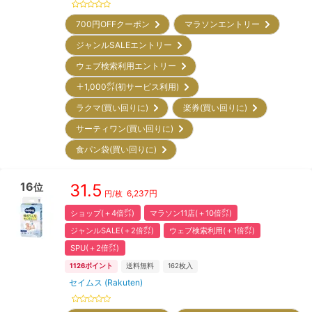
700円OFFクーポン
マラソンエントリー
ジャンルSALEエントリー
ウェブ検索利用エントリー
＋1,000㌽(初サービス利用)
ラクマ(買い回りに)
楽券(買い回りに)
サーティワン(買い回りに)
食パン袋(買い回りに)
16
31.5
位
6,237
円
円/枚
ショップ(＋4倍㌽)
マラソン11店(＋10倍㌽)
ジャンルSALE(＋2倍㌽)
ウェブ検索利用(＋1倍㌽)
SPU(＋2倍㌽)
1126
ポイント
送料無料
162
枚入
セイムス (Rakuten)