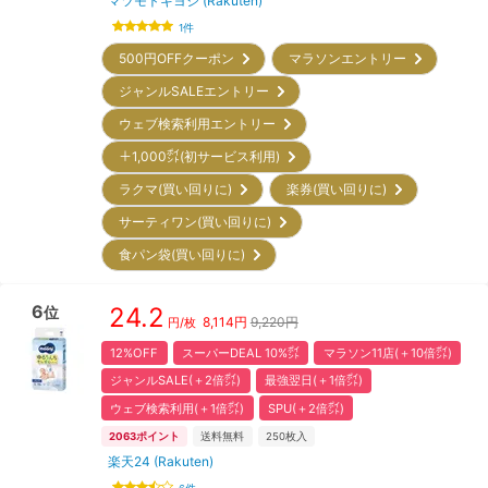
マツモトキヨシ (Rakuten)
1
件
500円OFFクーポン
マラソンエントリー
ジャンルSALEエントリー
ウェブ検索利用エントリー
＋1,000㌽(初サービス利用)
ラクマ(買い回りに)
楽券(買い回りに)
サーティワン(買い回りに)
食パン袋(買い回りに)
6
24.2
位
8,114
円
9,220円
円/枚
12%OFF
スーパーDEAL 10%㌽
マラソン11店(＋10倍㌽)
ジャンルSALE(＋2倍㌽)
最強翌日(＋1倍㌽)
ウェブ検索利用(＋1倍㌽)
SPU(＋2倍㌽)
2063
ポイント
送料無料
250
枚入
楽天24 (Rakuten)