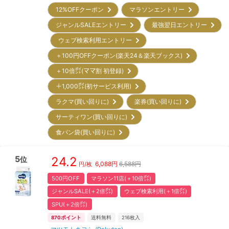
12%OFFクーポン
マラソンエントリー
ジャンルSALEエントリー
最強翌日エントリー
ウェブ検索利用エントリー
＋100円OFFクーポン(楽天24＆楽天ブックス)
＋10倍㌽(ママ割 初登録)
＋1,000㌽(初サービス利用)
ラクマ(買い回りに)
楽券(買い回りに)
サーティワン(買い回りに)
食パン袋(買い回りに)
5
24.2
位
6,088
円
6,588円
円/枚
500円OFF
マラソン11店(＋10倍㌽)
ジャンルSALE(＋2倍㌽)
ウェブ検索利用(＋1倍㌽)
SPU(＋2倍㌽)
870
ポイント
送料無料
216
枚入