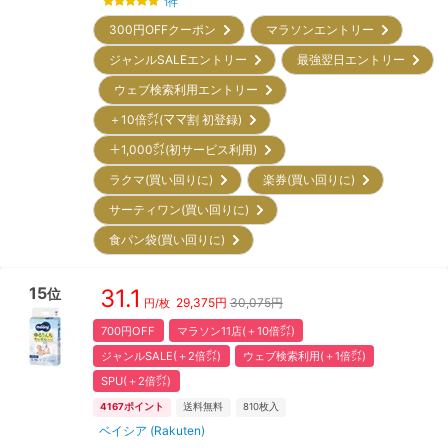
1
件
300円OFFクーポン
マラソンエントリー
ジャンルSALEエントリー
最強翌日エントリー
ウェブ検索利用エントリー
＋10倍㌽(ママ割 初登録)
＋1,000㌽(初サービス利用)
ラクマ(買い回りに)
楽券(買い回りに)
サーティワン(買い回りに)
食パン袋(買い回りに)
15
31.1
位
29,375
円
30,075円
円/枚
700円OFF
マラソン11店(＋10倍㌽)
ジャンルSALE(＋2倍㌽)
ウェブ検索利用(＋1倍㌽)
SPU(＋2倍㌽)
4167
ポイント
送料無料
810
枚入
ベイシア (Rakuten)