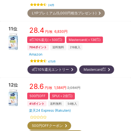
24
件
LYPプレミアム(5,000円相当プレゼント)
11
28.4
位
6,830
円
円/枚
d㌽10%還元(＋500㌽)
Mastercard(＋136㌽)
704
ポイント
送料無料
216
枚入
Amazon
475
件
d㌽10%還元エントリー
Mastercard㌽
12
28.6
位
1,584
円
2,084円
円/枚
500円OFF
SPU(＋2倍㌽)
41
ポイント
送料無料
54
枚入
楽天24 Express (Rakuten)
500円OFFクーポン