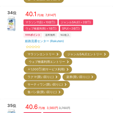
34
40.1
位
7,614
円
円/枚
マラソン11店(＋10倍㌽)
ジャンルSALE(＋2倍㌽)
ウェブ検索利用(＋1倍㌽)
SPU(＋2倍㌽)
1111
ポイント
送料無料
162
枚入
姫路流通センター (Rakuten)
マラソンエントリー
ジャンルSALEエントリー
ウェブ検索利用エントリー
＋1,000㌽(初サービス利用)
ラクマ(買い回りに)
楽券(買い回りに)
サーティワン(買い回りに)
食パン袋(買い回りに)
35
40.6
位
3,560
円
3,760円
円/枚