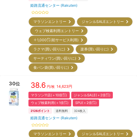
姫路流通センター (Rakuten)
マラソンエントリー
ジャンルSALEエントリー
ウェブ検索利用エントリー
＋1,000㌽(初サービス利用)
ラクマ(買い回りに)
楽券(買い回りに)
サーティワン(買い回りに)
食パン袋(買い回りに)
30
38.6
位
14,623
円
円/枚
マラソン11店(＋10倍㌽)
ジャンルSALE(＋2倍㌽)
ウェブ検索利用(＋1倍㌽)
SPU(＋2倍㌽)
2126
ポイント
送料無料
324
枚入
姫路流通センター (Rakuten)
マラソンエントリー
ジャンルSALEエントリー