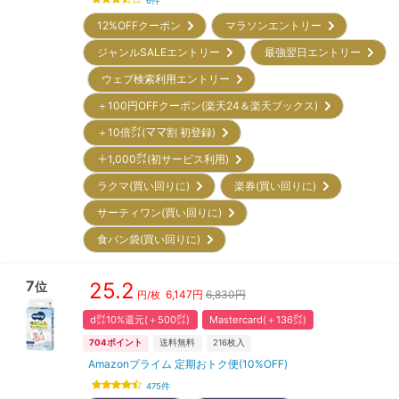
6
件
12%OFFクーポン
マラソンエントリー
ジャンルSALEエントリー
最強翌日エントリー
ウェブ検索利用エントリー
＋100円OFFクーポン(楽天24＆楽天ブックス)
＋10倍㌽(ママ割 初登録)
＋1,000㌽(初サービス利用)
ラクマ(買い回りに)
楽券(買い回りに)
サーティワン(買い回りに)
食パン袋(買い回りに)
7
25.2
位
6,147
円
6,830円
円/枚
d㌽10%還元(＋500㌽)
Mastercard(＋136㌽)
704
ポイント
送料無料
216
枚入
Amazonプライム 定期おトク便(10%OFF)
475
件