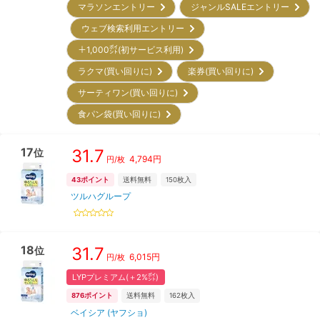
マラソンエントリー
ジャンルSALEエントリー
ウェブ検索利用エントリー
＋1,000㌽(初サービス利用)
ラクマ(買い回りに)
楽券(買い回りに)
サーティワン(買い回りに)
食パン袋(買い回りに)
17
31.7
位
4,794
円
円/枚
43
ポイント
送料無料
150
枚入
ツルハグループ
18
31.7
位
6,015
円
円/枚
LYPプレミアム(＋2%㌽)
876
ポイント
送料無料
162
枚入
ベイシア (ヤフショ)