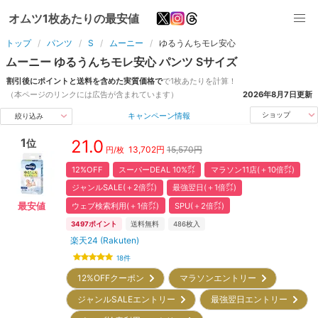
オムツ1枚あたりの最安値
トップ
パンツ
S
ムーニー
ゆるうんちモレ安心
ムーニー
ゆるうんちモレ安心
パンツ
S
サイズ
割引後にポイントと送料を含めた実質価格で
で1枚あたりを計算！
（本ページのリンクには広告が含まれています）
2026年8月7日
更新
キャンペーン情報
ショップ
絞り込み
1
21.0
位
13,702
円
15,570円
円/枚
12%OFF
スーパーDEAL 10%㌽
マラソン11店(＋10倍㌽)
ジャンルSALE(＋2倍㌽)
最強翌日(＋1倍㌽)
ウェブ検索利用(＋1倍㌽)
SPU(＋2倍㌽)
最安値
3497
ポイント
送料無料
486
枚入
楽天24 (Rakuten)
18
件
12%OFFクーポン
マラソンエントリー
ジャンルSALEエントリー
最強翌日エントリー