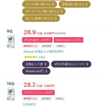
ラクマ(買い回りに)
楽券(買い回りに)
サーティワン(買い回りに)
食パン袋(買い回りに)
9
26.9
位
6,489
円
6,830円
円/枚
d㌽10%還元(＋500㌽)
Mastercard(＋102㌽)
670
ポイント
送料無料
216
枚入
Amazon 定期おトク便(5%OFF)
475
件
定期おトク便
d㌽10%還元エントリー
Mastercard㌽
10
28.2
位
4,884
円
円/枚
LYPプレミアム(＋2%㌽)
311
ポイント
送料無料
162
枚入
LOHACO