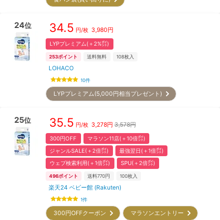
24
34.5
位
3,980
円
円/枚
LYPプレミアム(＋2%㌽)
253
ポイント
送料無料
108
枚入
LOHACO
10
件
LYPプレミアム(5,000円相当プレゼント)
25
35.5
位
3,278
円
3,578円
円/枚
300円OFF
マラソン11店(＋10倍㌽)
ジャンルSALE(＋2倍㌽)
最強翌日(＋1倍㌽)
ウェブ検索利用(＋1倍㌽)
SPU(＋2倍㌽)
496
ポイント
送料770円
100
枚入
楽天24 ベビー館 (Rakuten)
1
件
300円OFFクーポン
マラソンエントリー