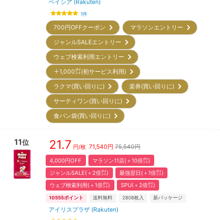
ベイシア (Rakuten)
1
件
700円OFFクーポン
マラソンエントリー
ジャンルSALEエントリー
ウェブ検索利用エントリー
＋1,000㌽(初サービス利用)
ラクマ(買い回りに)
楽券(買い回りに)
サーティワン(買い回りに)
食パン袋(買い回りに)
11
21.7
位
71,540
円
75,540円
円/枚
4,000円OFF
マラソン11店(＋10倍㌽)
ジャンルSALE(＋2倍㌽)
最強翌日(＋1倍㌽)
ウェブ検索利用(＋1倍㌽)
SPU(＋2倍㌽)
10555
ポイント
送料無料
2808
枚入
新パッケージ
アイリスプラザ (Rakuten)