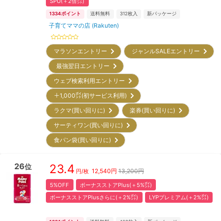
SPU(＋2倍㌽)
1334
ポイント
送料無料
312
枚入
新パッケージ
子育てママの店 (Rakuten)
マラソンエントリー
ジャンルSALEエントリー
最強翌日エントリー
ウェブ検索利用エントリー
＋1,000㌽(初サービス利用)
ラクマ(買い回りに)
楽券(買い回りに)
サーティワン(買い回りに)
食パン袋(買い回りに)
26
23.4
位
12,540
円
13,200円
円/枚
5%OFF
ボーナスストアPlus(＋5%㌽)
ボーナスストアPlusさらに(＋2%㌽)
LYPプレミアム(＋2%㌽)