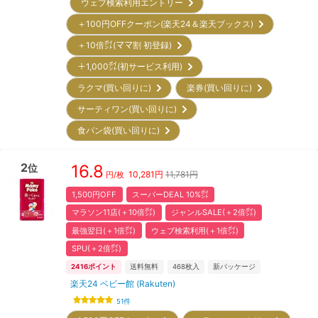
ウェブ検索利用エントリー
＋100円OFFクーポン(楽天24＆楽天ブックス)
＋10倍㌽(ママ割 初登録)
＋1,000㌽(初サービス利用)
ラクマ(買い回りに)
楽券(買い回りに)
サーティワン(買い回りに)
食パン袋(買い回りに)
2
16.8
位
10,281
円
11,781円
円/枚
1,500円OFF
スーパーDEAL 10%㌽
マラソン11店(＋10倍㌽)
ジャンルSALE(＋2倍㌽)
最強翌日(＋1倍㌽)
ウェブ検索利用(＋1倍㌽)
SPU(＋2倍㌽)
2416
ポイント
送料無料
468
枚入
新パッケージ
楽天24 ベビー館 (Rakuten)
51
件