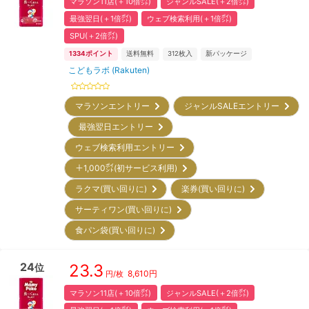
マラソン11店(＋10倍㌽)
ジャンルSALE(＋2倍㌽)
最強翌日(＋1倍㌽)
ウェブ検索利用(＋1倍㌽)
SPU(＋2倍㌽)
1334
ポイント
送料無料
312
枚入
新パッケージ
こどもラボ (Rakuten)
マラソンエントリー
ジャンルSALEエントリー
最強翌日エントリー
ウェブ検索利用エントリー
＋1,000㌽(初サービス利用)
ラクマ(買い回りに)
楽券(買い回りに)
サーティワン(買い回りに)
食パン袋(買い回りに)
24
23.3
位
8,610
円
円/枚
マラソン11店(＋10倍㌽)
ジャンルSALE(＋2倍㌽)