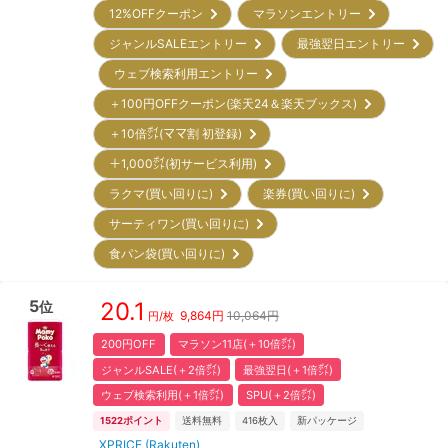
12%OFFクーポン
マラソンエントリー
ジャンルSALEエントリー
最強翌日エントリー
ウェブ検索利用エントリー
＋100円OFFクーポン(楽天24＆楽天ブックス)
＋10倍㌽(ママ割 初登録)
＋1,000㌽(初サービス利用)
ラクマ(買い回りに)
楽券(買い回りに)
サーティワン(買い回りに)
食パン袋(買い回りに)
5
20.1
位
9,864
円
10,064円
円/枚
200円OFF
マラソン11店(＋10倍㌽)
ジャンルSALE(＋2倍㌽)
最強翌日(＋1倍㌽)
ウェブ検索利用(＋1倍㌽)
SPU(＋2倍㌽)
1522
ポイント
送料無料
416
枚入
新パッケージ
XPRICE (Rakuten)