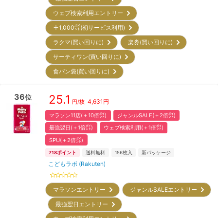
ウェブ検索利用エントリー
＋1,000㌽(初サービス利用)
ラクマ(買い回りに)
楽券(買い回りに)
サーティワン(買い回りに)
食パン袋(買い回りに)
36
25.1
位
4,631
円
円/枚
マラソン11店(＋10倍㌽)
ジャンルSALE(＋2倍㌽)
最強翌日(＋1倍㌽)
ウェブ検索利用(＋1倍㌽)
SPU(＋2倍㌽)
718
ポイント
送料無料
156
枚入
新パッケージ
こどもラボ (Rakuten)
マラソンエントリー
ジャンルSALEエントリー
最強翌日エントリー