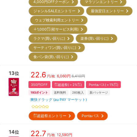
4,000円OFFクーポン
マラソンエントリー
ジャンルSALEエントリー
最強翌日エントリー
ウェブ検索利用エントリー
＋1,000㌽(初サービス利用)
ラクマ(買い回りに)
楽券(買い回りに)
サーティワン(買い回りに)
食パン袋(買い回りに)
13
22.6
位
6,060
円
6,410円
円/枚
350円OFF
㌽超超祭(＋2%㌽)
Pontaパス(＋1%㌽)
193
ポイント
送料無料
260
枚入
新パッケージ
爽快ドラッグ (au PAY マーケット)
㌽超超祭エントリー
Pontaパス
14
22.7
位
12,590
円
円/枚