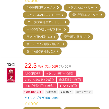
4,000円OFFクーポン
マラソンエントリー
ジャンルSALEエントリー
最強翌日エントリー
ウェブ検索利用エントリー
＋1,000㌽(初サービス利用)
ラクマ(買い回りに)
楽券(買い回りに)
サーティワン(買い回りに)
食パン袋(買い回りに)
12
22.3
位
73,490
円
77,490円
円/枚
4,000円OFF
マラソン11店(＋10倍㌽)
ジャンルSALE(＋2倍㌽)
最強翌日(＋1倍㌽)
ウェブ検索利用(＋1倍㌽)
SPU(＋2倍㌽)
10844
ポイント
送料無料
2808
枚入
新パッケージ
アイリスプラザ (Rakuten)