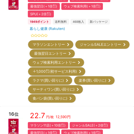
最強翌日(＋1倍㌽)
ウェブ検索利用(＋1倍㌽)
SPU(＋2倍㌽)
1949
ポイント
送料無料
468
枚入
新パッケージ
暮らし健康 (Rakuten)
マラソンエントリー
ジャンルSALEエントリー
最強翌日エントリー
ウェブ検索利用エントリー
＋1,000㌽(初サービス利用)
ラクマ(買い回りに)
楽券(買い回りに)
サーティワン(買い回りに)
食パン袋(買い回りに)
16
22.7
位
12,590
円
円/枚
マラソン11店(＋10倍㌽)
ジャンルSALE(＋2倍㌽)
最強翌日(＋1倍㌽)
ウェブ検索利用(＋1倍㌽)