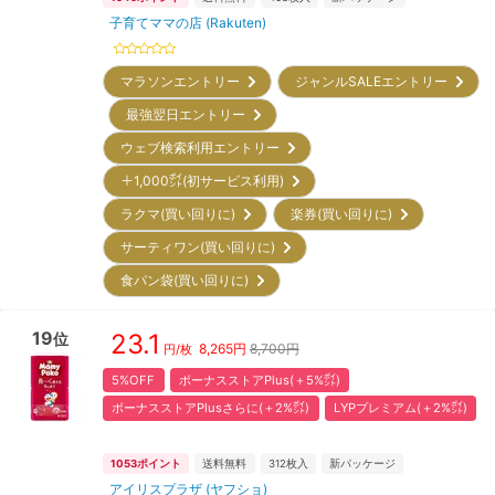
子育てママの店 (Rakuten)
マラソンエントリー
ジャンルSALEエントリー
最強翌日エントリー
ウェブ検索利用エントリー
＋1,000㌽(初サービス利用)
ラクマ(買い回りに)
楽券(買い回りに)
サーティワン(買い回りに)
食パン袋(買い回りに)
19
23.1
位
8,265
円
8,700円
円/枚
5%OFF
ボーナスストアPlus(＋5%㌽)
ボーナスストアPlusさらに(＋2%㌽)
LYPプレミアム(＋2%㌽)
1053
ポイント
送料無料
312
枚入
新パッケージ
アイリスプラザ (ヤフショ)