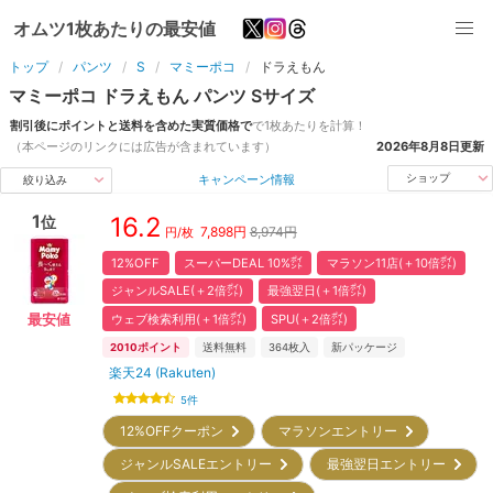
オムツ1枚あたりの最安値
トップ
パンツ
S
マミーポコ
ドラえもん
マミーポコ
ドラえもん
パンツ
S
サイズ
割引後にポイントと送料を含めた実質価格で
で1枚あたりを計算！
（本ページのリンクには広告が含まれています）
2026年8月8日
更新
キャンペーン情報
ショップ
絞り込み
1
16.2
位
7,898
円
8,974円
円/枚
12%OFF
スーパーDEAL 10%㌽
マラソン11店(＋10倍㌽)
ジャンルSALE(＋2倍㌽)
最強翌日(＋1倍㌽)
ウェブ検索利用(＋1倍㌽)
SPU(＋2倍㌽)
最安値
2010
ポイント
送料無料
364
枚入
新パッケージ
楽天24 (Rakuten)
5
件
12%OFFクーポン
マラソンエントリー
ジャンルSALEエントリー
最強翌日エントリー