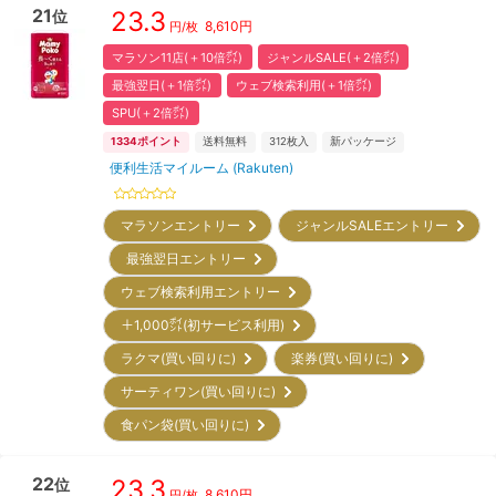
21
23.3
位
8,610
円
円/枚
マラソン11店(＋10倍㌽)
ジャンルSALE(＋2倍㌽)
最強翌日(＋1倍㌽)
ウェブ検索利用(＋1倍㌽)
SPU(＋2倍㌽)
1334
ポイント
送料無料
312
枚入
新パッケージ
便利生活マイルーム (Rakuten)
マラソンエントリー
ジャンルSALEエントリー
最強翌日エントリー
ウェブ検索利用エントリー
＋1,000㌽(初サービス利用)
ラクマ(買い回りに)
楽券(買い回りに)
サーティワン(買い回りに)
食パン袋(買い回りに)
22
23.3
位
8,610
円
円/枚