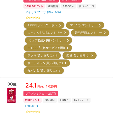
10345
ポイント
送料無料
2496
枚入
新パッケージ
アイリスプラザ (Rakuten)
4,000円OFFクーポン
マラソンエントリー
ジャンルSALEエントリー
最強翌日エントリー
ウェブ検索利用エントリー
＋1,000㌽(初サービス利用)
ラクマ(買い回りに)
楽券(買い回りに)
サーティワン(買い回りに)
食パン袋(買い回りに)
30
24.1
位
4,020
円
円/枚
LYPプレミアム(＋2%㌽)
256
ポイント
送料無料
156
枚入
新パッケージ
LOHACO