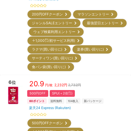
200円OFFクーポン
マラソンエントリー
ジャンルSALEエントリー
最強翌日エントリー
ウェブ検索利用エントリー
＋1,000㌽(初サービス利用)
ラクマ(買い回りに)
楽券(買い回りに)
サーティワン(買い回りに)
食パン袋(買い回りに)
6
20.9
位
2,232
円
2,732円
円/枚
500円OFF
SPU(＋2倍㌽)
60
ポイント
送料無料
104
枚入
新パッケージ
楽天24 Express (Rakuten)
500円OFFクーポン