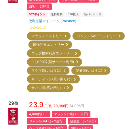
SPU(＋2倍㌽)
667
ポイント
送料無料
156
枚入
新パッケージ
便利生活マイルーム (Rakuten)
マラソンエントリー
ジャンルSALEエントリー
最強翌日エントリー
ウェブ検索利用エントリー
＋1,000㌽(初サービス利用)
ラクマ(買い回りに)
楽券(買い回りに)
サーティワン(買い回りに)
食パン袋(買い回りに)
29
23.9
位
70,096
円
74,096円
円/枚
4,000円OFF
マラソン11店(＋10倍㌽)
ジャンルSALE(＋2倍㌽)
最強翌日(＋1倍㌽)
ウェブ検索利用(＋1倍㌽)
SPU(＋2倍㌽)