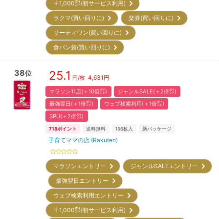
＋1,000㌽(初サービス利用)
ラクマ(買い回りに)
楽券(買い回りに)
サーティワン(買い回りに)
食パン袋(買い回りに)
38
25.1
位
4,631
円
円/枚
マラソン11店(＋10倍㌽)
ジャンルSALE(＋2倍㌽)
最強翌日(＋1倍㌽)
ウェブ検索利用(＋1倍㌽)
SPU(＋2倍㌽)
718
ポイント
送料無料
156
枚入
新パッケージ
子育てママの店 (Rakuten)
マラソンエントリー
ジャンルSALEエントリー
最強翌日エントリー
ウェブ検索利用エントリー
＋1,000㌽(初サービス利用)