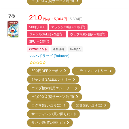
＋1,000㌽(初サービス利用)
7
21.0
位
15,304
円
15,804円
円/枚
500円OFF
マラソン11店(＋10倍㌽)
ジャンルSALE(＋2倍㌽)
ウェブ検索利用(＋1倍㌽)
SPU(＋2倍㌽)
2223
ポイント
送料無料
624
枚入
ツルハドラッグ (Rakuten)
500円OFFクーポン
マラソンエントリー
ジャンルSALEエントリー
ウェブ検索利用エントリー
＋1,000㌽(初サービス利用)
ラクマ(買い回りに)
楽券(買い回りに)
サーティワン(買い回りに)
食パン袋(買い回りに)