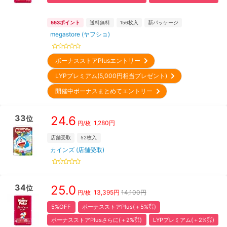
553
ポイント
送料無料
156
枚入
新パッケージ
megastore (ヤフショ)
ボーナスストアPlusエントリー
LYPプレミアム(5,000円相当プレゼント)
開催中ボーナスまとめてエントリー
33
24.6
位
1,280
円
円/枚
店舗受取
52
枚入
カインズ (店舗受取)
34
25.0
位
13,395
円
14,100円
円/枚
5%OFF
ボーナスストアPlus(＋5%㌽)
ボーナスストアPlusさらに(＋2%㌽)
LYPプレミアム(＋2%㌽)