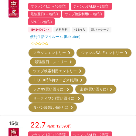
マラソン11店(＋10倍㌽)
ジャンルSALE(＋2倍㌽)
最強翌日(＋1倍㌽)
ウェブ検索利用(＋1倍㌽)
SPU(＋2倍㌽)
1949
ポイント
送料無料
468
枚入
新パッケージ
便利生活マイルーム (Rakuten)
マラソンエントリー
ジャンルSALEエントリー
最強翌日エントリー
ウェブ検索利用エントリー
＋1,000㌽(初サービス利用)
ラクマ(買い回りに)
楽券(買い回りに)
サーティワン(買い回りに)
食パン袋(買い回りに)
15
22.7
位
12,590
円
円/枚
マラソン11店(＋10倍㌽)
ジャンルSALE(＋2倍㌽)