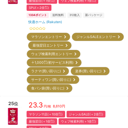
最強翌日(＋1倍㌽)
ウェブ検索利用(＋1倍㌽)
SPU(＋2倍㌽)
1334
ポイント
送料無料
312
枚入
新パッケージ
快適ホーム (Rakuten)
マラソンエントリー
ジャンルSALEエントリー
最強翌日エントリー
ウェブ検索利用エントリー
＋1,000㌽(初サービス利用)
ラクマ(買い回りに)
楽券(買い回りに)
サーティワン(買い回りに)
食パン袋(買い回りに)
25
23.3
位
8,610
円
円/枚
マラソン11店(＋10倍㌽)
ジャンルSALE(＋2倍㌽)
最強翌日(＋1倍㌽)
ウェブ検索利用(＋1倍㌽)