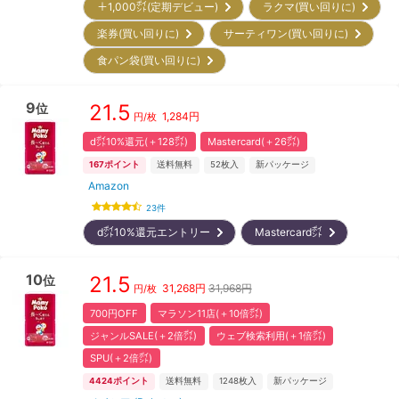
＋1,000㌽(定期デビュー)
ラクマ(買い回りに)
楽券(買い回りに)
サーティワン(買い回りに)
食パン袋(買い回りに)
9
21.5
位
1,284
円
円/枚
d㌽10%還元(＋128㌽)
Mastercard(＋26㌽)
167
ポイント
送料無料
52
枚入
新パッケージ
Amazon
23
件
d㌽10%還元エントリー
Mastercard㌽
10
21.5
位
31,268
円
31,968円
円/枚
700円OFF
マラソン11店(＋10倍㌽)
ジャンルSALE(＋2倍㌽)
ウェブ検索利用(＋1倍㌽)
SPU(＋2倍㌽)
4424
ポイント
送料無料
1248
枚入
新パッケージ