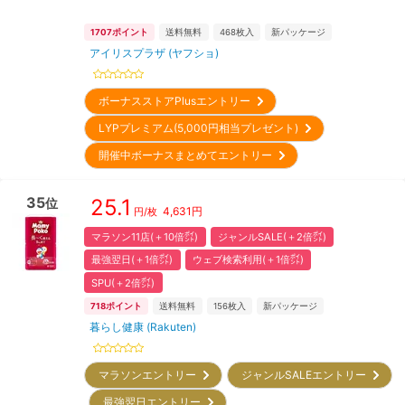
1707
ポイント
送料無料
468
枚入
新パッケージ
アイリスプラザ (ヤフショ)
ボーナスストアPlusエントリー
LYPプレミアム(5,000円相当プレゼント)
開催中ボーナスまとめてエントリー
35
25.1
位
4,631
円
円/枚
マラソン11店(＋10倍㌽)
ジャンルSALE(＋2倍㌽)
最強翌日(＋1倍㌽)
ウェブ検索利用(＋1倍㌽)
SPU(＋2倍㌽)
718
ポイント
送料無料
156
枚入
新パッケージ
暮らし健康 (Rakuten)
マラソンエントリー
ジャンルSALEエントリー
最強翌日エントリー