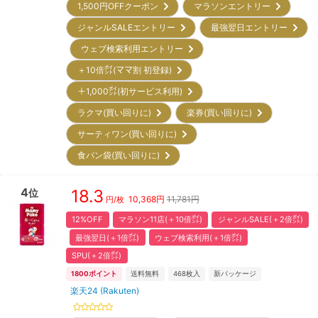
1,500円OFFクーポン
マラソンエントリー
ジャンルSALEエントリー
最強翌日エントリー
ウェブ検索利用エントリー
＋10倍㌽(ママ割 初登録)
＋1,000㌽(初サービス利用)
ラクマ(買い回りに)
楽券(買い回りに)
サーティワン(買い回りに)
食パン袋(買い回りに)
4
18.3
位
10,368
円
11,781円
円/枚
12%OFF
マラソン11店(＋10倍㌽)
ジャンルSALE(＋2倍㌽)
最強翌日(＋1倍㌽)
ウェブ検索利用(＋1倍㌽)
SPU(＋2倍㌽)
1800
ポイント
送料無料
468
枚入
新パッケージ
楽天24 (Rakuten)