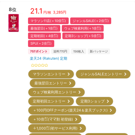
8
21.1
位
3,285
円
円/枚
マラソン11店(＋10倍㌽)
ジャンルSALE(＋2倍㌽)
最強翌日(＋1倍㌽)
ウェブ検索利用(＋1倍㌽)
定期初回(＋4倍㌽)
定期3ショップ(＋5倍㌽)
SPU(＋2倍㌽)
757
ポイント
送料770円
156
枚入
新パッケージ
楽天24 (Rakuten) 定期
マラソンエントリー
ジャンルSALEエントリー
最強翌日エントリー
ウェブ検索利用エントリー
定期初回エントリー
定期3ショップ
＋100円OFFクーポン(楽天24＆楽天ブックス)
＋10倍㌽(ママ割 初登録)
＋1,000㌽(初サービス利用)