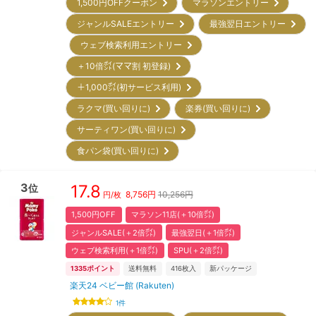
1,500円OFFクーポン
マラソンエントリー
ジャンルSALEエントリー
最強翌日エントリー
ウェブ検索利用エントリー
＋10倍㌽(ママ割 初登録)
＋1,000㌽(初サービス利用)
ラクマ(買い回りに)
楽券(買い回りに)
サーティワン(買い回りに)
食パン袋(買い回りに)
3
17.8
位
8,756
円
10,256円
円/枚
1,500円OFF
マラソン11店(＋10倍㌽)
ジャンルSALE(＋2倍㌽)
最強翌日(＋1倍㌽)
ウェブ検索利用(＋1倍㌽)
SPU(＋2倍㌽)
1335
ポイント
送料無料
416
枚入
新パッケージ
楽天24 ベビー館 (Rakuten)
1
件