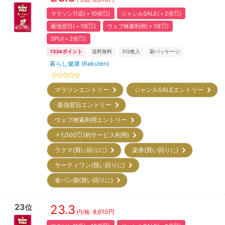
マラソン11店(＋10倍㌽)
ジャンルSALE(＋2倍㌽)
最強翌日(＋1倍㌽)
ウェブ検索利用(＋1倍㌽)
SPU(＋2倍㌽)
1334
ポイント
送料無料
312
枚入
新パッケージ
暮らし健康 (Rakuten)
マラソンエントリー
ジャンルSALEエントリー
最強翌日エントリー
ウェブ検索利用エントリー
＋1,000㌽(初サービス利用)
ラクマ(買い回りに)
楽券(買い回りに)
サーティワン(買い回りに)
食パン袋(買い回りに)
23
23.3
位
8,610
円
円/枚