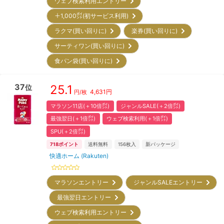
ウェブ検索利用エントリー
＋1,000㌽(初サービス利用)
ラクマ(買い回りに)
楽券(買い回りに)
サーティワン(買い回りに)
食パン袋(買い回りに)
37
25.1
位
4,631
円
円/枚
マラソン11店(＋10倍㌽)
ジャンルSALE(＋2倍㌽)
最強翌日(＋1倍㌽)
ウェブ検索利用(＋1倍㌽)
SPU(＋2倍㌽)
718
ポイント
送料無料
156
枚入
新パッケージ
快適ホーム (Rakuten)
マラソンエントリー
ジャンルSALEエントリー
最強翌日エントリー
ウェブ検索利用エントリー