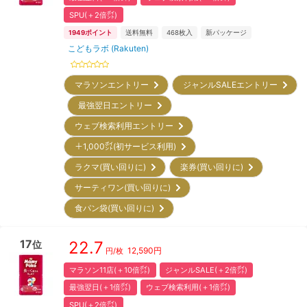
SPU(＋2倍㌽)
1949
ポイント
送料無料
468
枚入
新パッケージ
こどもラボ (Rakuten)
マラソンエントリー
ジャンルSALEエントリー
最強翌日エントリー
ウェブ検索利用エントリー
＋1,000㌽(初サービス利用)
ラクマ(買い回りに)
楽券(買い回りに)
サーティワン(買い回りに)
食パン袋(買い回りに)
17
22.7
位
12,590
円
円/枚
マラソン11店(＋10倍㌽)
ジャンルSALE(＋2倍㌽)
最強翌日(＋1倍㌽)
ウェブ検索利用(＋1倍㌽)
SPU(＋2倍㌽)