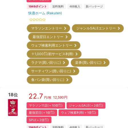
1949
ポイント
送料無料
468
枚入
新パッケージ
快適ホーム (Rakuten)
マラソンエントリー
ジャンルSALEエントリー
最強翌日エントリー
ウェブ検索利用エントリー
＋1,000㌽(初サービス利用)
ラクマ(買い回りに)
楽券(買い回りに)
サーティワン(買い回りに)
食パン袋(買い回りに)
18
22.7
位
12,590
円
円/枚
マラソン11店(＋10倍㌽)
ジャンルSALE(＋2倍㌽)
最強翌日(＋1倍㌽)
ウェブ検索利用(＋1倍㌽)
SPU(＋2倍㌽)
1949
ポイント
送料無料
468
枚入
新パッケージ