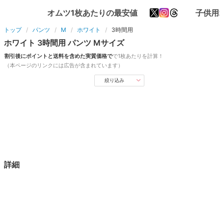
オムツ1枚あたりの最安値
子供用
トップ
パンツ
M
ホワイト
3時間用
ホワイト
3時間用
パンツ
M
サイズ
割引後にポイントと送料を含めた実質価格で
で1枚あたりを計算！
（本ページのリンクには広告が含まれています）
絞り込み
詳細