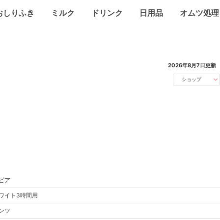
おしりふき
ミルク
ドリンク
日用品
オムツ処理
2026年8月7日
更新
ショップ
ピア
ワイト
3時間用
ンツ