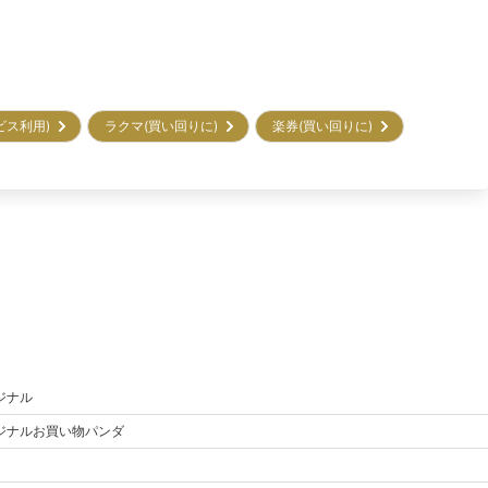
ービス利用)
ラクマ(買い回りに)
楽券(買い回りに)
ジナル
ジナル
お買い物パンダ