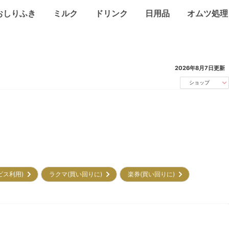
おしりふき
ミルク
ドリンク
日用品
オムツ処理
2026年8月7日
更新
ショップ
ービス利用)
ラクマ(買い回りに)
楽券(買い回りに)