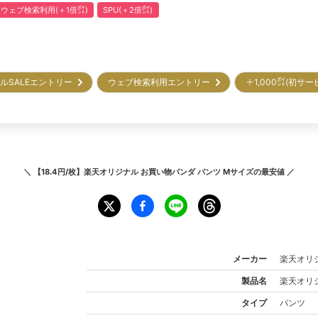
ウェブ検索利用(＋1倍㌽)
SPU(＋2倍㌽)
ルSALEエントリー
ウェブ検索利用エントリー
＋1,000㌽(初サ
＼
【18.4円/枚】楽天オリジナル お買い物パンダ パンツ Mサイズ
の最安値 ／
メーカー
楽天オリ
製品名
楽天オリ
タイプ
パンツ