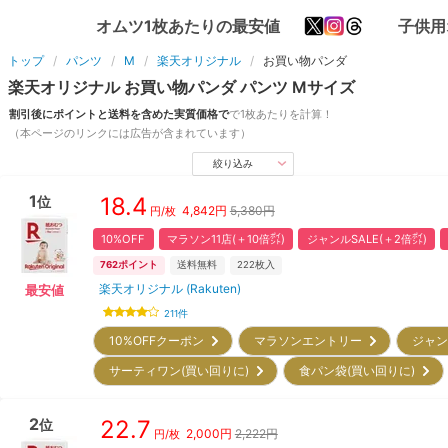
オムツ1枚あたりの最安値
子供用
トップ
パンツ
M
楽天オリジナル
お買い物パンダ
楽天オリジナル
お買い物パンダ
パンツ
M
サイズ
割引後にポイントと送料を含めた実質価格で
で1枚あたりを計算！
（本ページのリンクには広告が含まれています）
絞り込み
1
18.4
位
4,842
円
5,380円
円/枚
10%OFF
マラソン11店(＋10倍㌽)
ジャンルSALE(＋2倍㌽)
762
ポイント
送料無料
222
枚入
楽天オリジナル (Rakuten)
最安値
211
件
10%OFFクーポン
マラソンエントリー
ジャン
サーティワン(買い回りに)
食パン袋(買い回りに)
2
22.7
位
2,000
円
2,222円
円/枚