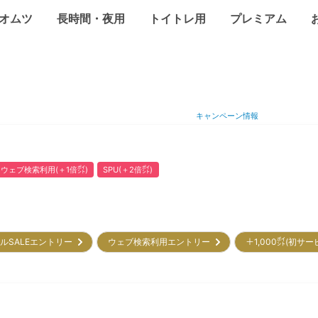
オムツ
長時間・夜用
トイトレ用
プレミアム
キャンペーン情報
ウェブ検索利用(＋1倍㌽)
SPU(＋2倍㌽)
ルSALEエントリー
ウェブ検索利用エントリー
＋1,000㌽(初サ