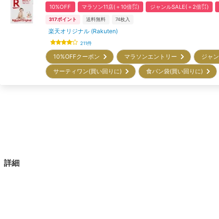
10%OFF
マラソン11店(＋10倍㌽)
ジャンルSALE(＋2倍㌽)
317
ポイント
送料無料
74
枚入
楽天オリジナル (Rakuten)
211
件
10%OFFクーポン
マラソンエントリー
ジャン
サーティワン(買い回りに)
食パン袋(買い回りに)
詳細