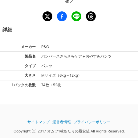
値 ／
詳細
メーカー
P&G
製品名
パンパース
さらさらケア＋おやすみパンツ
タイプ
パンツ
大きさ
M
サイズ
（
6kg～12kg
）
1パックの枚数
74枚＋52枚
サイトマップ
運営者情報
プライバシーポリシー
Copyright (C) 2017 オムツ1枚あたりの最安値 All Rights Reserved.