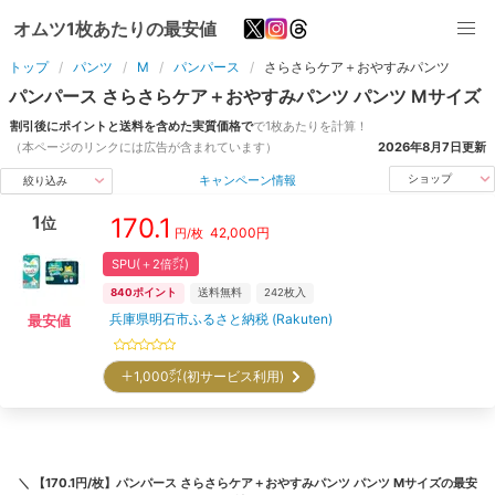
オムツ1枚あたりの最安値
トップ
パンツ
M
パンパース
さらさらケア＋おやすみパンツ
パンパース
さらさらケア＋おやすみパンツ
パンツ
M
サイズ
割引後にポイントと送料を含めた実質価格で
で1枚あたりを計算！
（本ページのリンクには広告が含まれています）
2026年8月7日
更新
キャンペーン情報
ショップ
絞り込み
1
170.1
位
42,000
円
円/枚
SPU(＋2倍㌽)
840
ポイント
送料無料
242
枚入
兵庫県明石市ふるさと納税 (Rakuten)
最安値
＋1,000㌽(初サービス利用)
＼
【170.1円/枚】パンパース さらさらケア＋おやすみパンツ パンツ Mサイズ
の最安