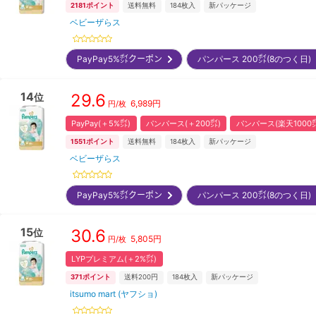
2181
ポイント
送料無料
184
枚入
新パッケージ
ベビーザらス
PayPay5%㌽クーポン
パンパース 200㌽(8のつく日
14
29.6
位
6,989
円
円/枚
PayPay(＋5%㌽)
パンパース(＋200㌽)
パンパース(楽天1000
1551
ポイント
送料無料
184
枚入
新パッケージ
ベビーザらス
PayPay5%㌽クーポン
パンパース 200㌽(8のつく日
15
30.6
位
5,805
円
円/枚
LYPプレミアム(＋2%㌽)
371
ポイント
送料200円
184
枚入
新パッケージ
itsumo mart (ヤフショ)