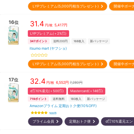
LYPプレミアム(5,000円相当プレゼント)
開催中ボー
16
31.4
位
5,417
円
円/枚
LYPプレミアム(＋2%㌽)
347
ポイント
送料200円
168
枚入
新パッケージ
itsumo mart (ヤフショ)
LYPプレミアム(5,000円相当プレゼント)
開催中ボー
17
32.4
位
6,552
円
7,280円
円/枚
d㌽10%還元(＋500㌽)
Mastercard(＋146㌽)
719
ポイント
送料無料
180
枚入
新パッケージ
Amazonプライム 定期おトク便(10%OFF)
168
件
プライム会員
定期おトク便
d㌽10%還元エ