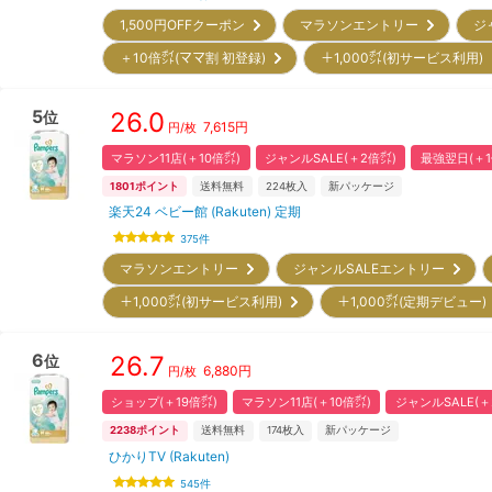
1,500円OFFクーポン
マラソンエントリー
ジ
＋10倍㌽(ママ割 初登録)
＋1,000㌽(初サービス利用
5
26.0
位
7,615
円
円/枚
マラソン11店(＋10倍㌽)
ジャンルSALE(＋2倍㌽)
最強翌日(＋1
1801
ポイント
送料無料
224
枚入
新パッケージ
楽天24 ベビー館 (Rakuten) 定期
375
件
マラソンエントリー
ジャンルSALEエントリー
＋1,000㌽(初サービス利用)
＋1,000㌽(定期デビュー
6
26.7
位
6,880
円
円/枚
ショップ(＋19倍㌽)
マラソン11店(＋10倍㌽)
ジャンルSALE(＋
2238
ポイント
送料無料
174
枚入
新パッケージ
ひかりTV (Rakuten)
545
件