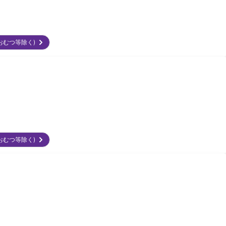
回/おむつ等除く)
回/おむつ等除く)