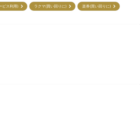
サービス利用)
ラクマ(買い回りに)
楽券(買い回りに)