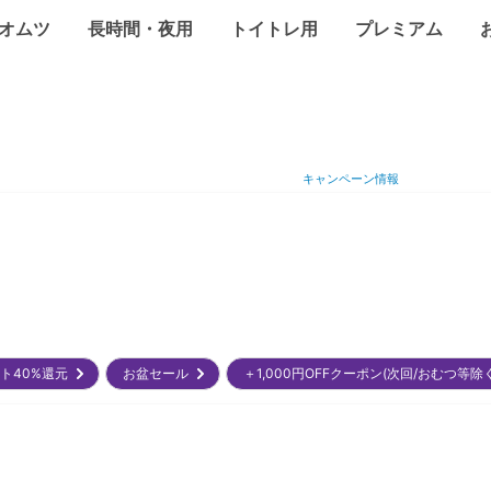
オムツ
長時間・夜用
トイトレ用
プレミアム
キャンペーン情報
ント40%還元
お盆セール
＋1,000円OFFクーポン(次回/おむつ等除