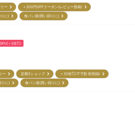
トリー
＋200円OFFクーポン(レビュー投稿)
回りに)
食パン袋(買い回りに)
SPU(＋2倍㌽)
トリー
定期3ショップ
＋10倍㌽(ママ割 初登録)
回りに)
食パン袋(買い回りに)