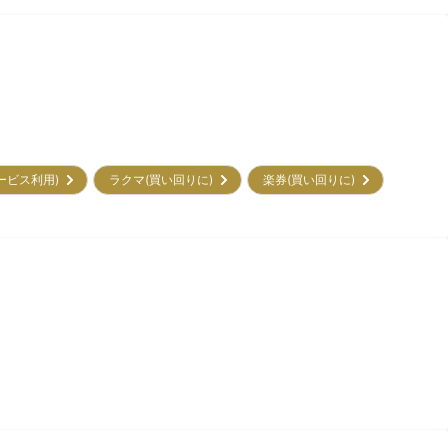
サービス利用)
ラクマ(買い回りに)
楽券(買い回りに)