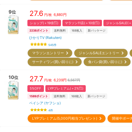
9
27.6
位
6,880
円
円/枚
ショップ(＋19倍㌽)
マラソン11店(＋10倍㌽)
ジャンルSALE(＋
2238
ポイント
送料無料
168
枚入
新パッケージ
ひかりTV (Rakuten)
545
件
マラソンエントリー
ジャンルSALEエントリー
サーティワン(買い回りに)
食パン袋(買い回りに)
10
27.7
位
6,239
円
6,567円
円/枚
5%OFF
LYPプレミアム(＋2%㌽)
1589
ポイント
送料無料
168
枚入
新パッケージ
ベイシア (ヤフショ)
4
件
LYPプレミアム(5,000円相当プレゼント)
開催中ボー