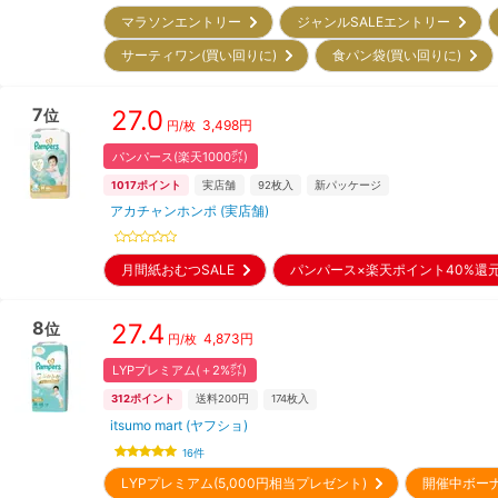
マラソンエントリー
ジャンルSALEエントリー
サーティワン(買い回りに)
食パン袋(買い回りに)
7
27.0
位
3,498
円
円/枚
パンパース(楽天1000㌽)
1017
ポイント
実店舗
92
枚入
新パッケージ
アカチャンホンポ (実店舗)
月間紙おむつSALE
パンパース×楽天ポイント40%
8
27.4
位
4,873
円
円/枚
LYPプレミアム(＋2%㌽)
312
ポイント
送料200円
174
枚入
itsumo mart (ヤフショ)
16
件
LYPプレミアム(5,000円相当プレゼント)
開催中ボー