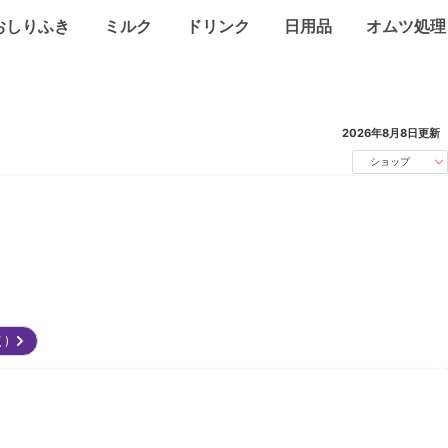
おしりふき
ミルク
ドリンク
日用品
オムツ処理
2026年8月8日
更新
ショップ
く)