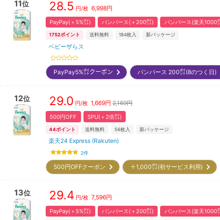
11
28.5
位
6,998
円
円/枚
PayPay(＋5%㌽)
パンパース(＋200㌽)
パンパース(楽天1000
1752
ポイント
送料無料
184
枚入
新パッケージ
ベビーザらス
PayPay5%㌽クーポン
パンパース 200㌽(8のつく日
12
29.0
位
1,669
円
2,169円
円/枚
500円OFF
SPU(＋2倍㌽)
44
ポイント
送料無料
56
枚入
新パッケージ
楽天24 Express (Rakuten)
2
件
500円OFFクーポン
＋1,000㌽(初サービス利用)
13
29.4
位
7,596
円
円/枚
PayPay(＋5%㌽)
パンパース(＋200㌽)
パンパース(楽天1000