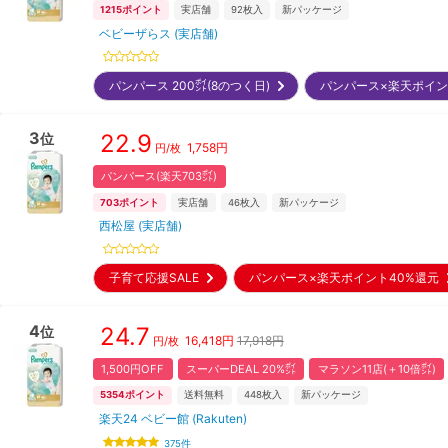
1215
ポイント
実店舗
92
枚入
新パッケージ
ベビーザらス (実店舗)
パンパース 200㌽(8のつく日)
パンパース×楽天ポイ
3
22.9
位
1,758
円
円/枚
パンパース(楽天703㌽)
703
ポイント
実店舗
46
枚入
新パッケージ
西松屋 (実店舗)
子育て応援SALE
パンパース×楽天ポイント40%還元
4
24.7
位
16,418
円
17,918円
円/枚
1,500円OFF
スーパーDEAL 20%㌽
マラソン11店(＋10倍㌽)
5354
ポイント
送料無料
448
枚入
新パッケージ
楽天24 ベビー館 (Rakuten)
375
件