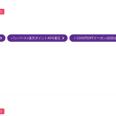
㌽)
)
パンパース×楽天ポイント40%還元
＋1,000円OFFクーポン(次
㌽)