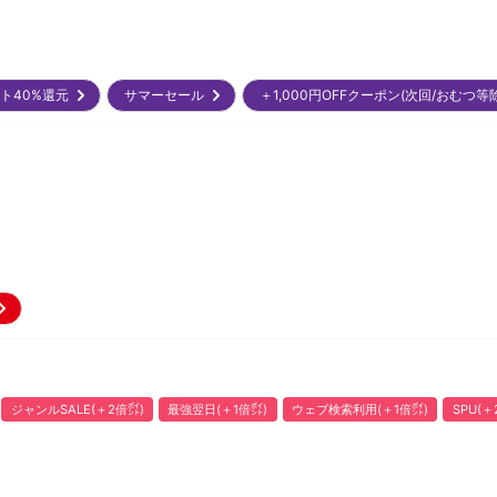
ント40%還元
サマーセール
＋1,000円OFFクーポン(次回/おむつ
ジャンルSALE(＋2倍㌽)
最強翌日(＋1倍㌽)
ウェブ検索利用(＋1倍㌽)
SPU(＋