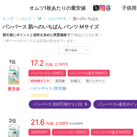
オムツ1枚あたりの最安値
子供用
トップ
パンツ
M
パンパース
肌へのいちばん
パンパース
肌へのいちばん
パンツ
M
サイズ
割引後にポイントと送料を含めた実質価格で
で1枚あたりを計算！
（本ページのリンクには広告が含まれています）
絞り込み
1
17.2
位
2,797
円
円/枚
パンパース(＋200㌽)
パンパース(楽天1000㌽)
1213
ポイント
実店舗
92
枚入
新パッケージ
ベビーザらス (実店舗)
最安値
パンパース 200㌽(8のつく日)
パンパース×楽天ポイ
2
21.6
位
3,199
円
3,499円
円/枚
300円OFF
パンパース(＋200㌽)
パンパース(楽天1000㌽)