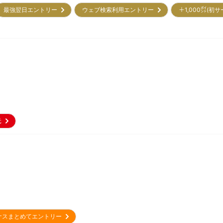
最強翌日エントリー
ウェブ検索利用エントリー
＋1,000㌽(初
還元
ナスまとめてエントリー