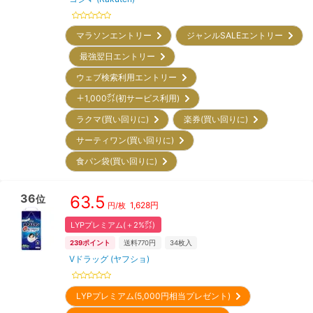
マラソンエントリー
ジャンルSALEエントリー
最強翌日エントリー
ウェブ検索利用エントリー
＋1,000㌽(初サービス利用)
ラクマ(買い回りに)
楽券(買い回りに)
サーティワン(買い回りに)
食パン袋(買い回りに)
36
63.5
位
1,628
円
円/枚
LYPプレミアム(＋2%㌽)
239
ポイント
送料770円
34
枚入
Vドラッグ (ヤフショ)
LYPプレミアム(5,000円相当プレゼント)