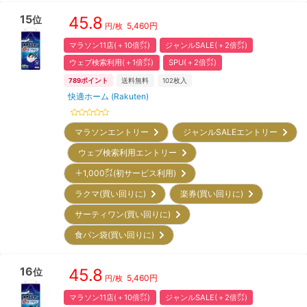
15
45.8
位
5,460
円
円/枚
マラソン11店(＋10倍㌽)
ジャンルSALE(＋2倍㌽)
ウェブ検索利用(＋1倍㌽)
SPU(＋2倍㌽)
789
ポイント
送料無料
102
枚入
快適ホーム (Rakuten)
マラソンエントリー
ジャンルSALEエントリー
ウェブ検索利用エントリー
＋1,000㌽(初サービス利用)
ラクマ(買い回りに)
楽券(買い回りに)
サーティワン(買い回りに)
食パン袋(買い回りに)
16
45.8
位
5,460
円
円/枚
マラソン11店(＋10倍㌽)
ジャンルSALE(＋2倍㌽)