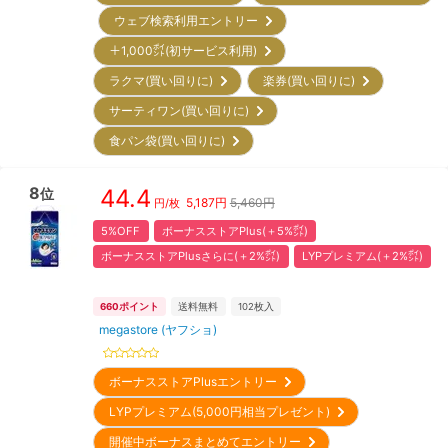
ウェブ検索利用エントリー
＋1,000㌽(初サービス利用)
ラクマ(買い回りに)
楽券(買い回りに)
サーティワン(買い回りに)
食パン袋(買い回りに)
8
44.4
位
5,187
円
5,460円
円/枚
5%OFF
ボーナスストアPlus(＋5%㌽)
ボーナスストアPlusさらに(＋2%㌽)
LYPプレミアム(＋2%㌽)
660
ポイント
送料無料
102
枚入
megastore (ヤフショ)
ボーナスストアPlusエントリー
LYPプレミアム(5,000円相当プレゼント)
開催中ボーナスまとめてエントリー