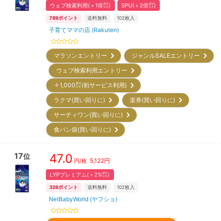
ウェブ検索利用(＋1倍㌽)
SPU(＋2倍㌽)
789
ポイント
送料無料
102
枚入
子育てママの店 (Rakuten)
マラソンエントリー
ジャンルSALEエントリー
ウェブ検索利用エントリー
＋1,000㌽(初サービス利用)
ラクマ(買い回りに)
楽券(買い回りに)
サーティワン(買い回りに)
食パン袋(買い回りに)
17
47.0
位
5,122
円
円/枚
LYPプレミアム(＋2%㌽)
326
ポイント
送料無料
102
枚入
NetBabyWorld (ヤフショ)