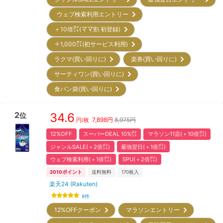
ウェブ検索利用エントリー
＋10倍㌽(ママ割 初登録)
＋1,000㌽(初サービス利用)
ラクマ(買い回りに)
楽券(買い回りに)
サーティワン(買い回りに)
食パン袋(買い回りに)
2
34.6
位
7,898
円
8,975円
円/枚
12%OFF
スーパーDEAL 10%㌽
マラソン11店(＋10倍㌽)
ジャンルSALE(＋2倍㌽)
最強翌日(＋1倍㌽)
ウェブ検索利用(＋1倍㌽)
SPU(＋2倍㌽)
2010
ポイント
送料無料
170
枚入
楽天24 (Rakuten)
9
件
12%OFFクーポン
マラソンエントリー