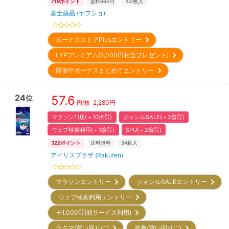
719
ポイント
送料660円
102
枚入
富士薬品 (ヤフショ)
ボーナスストアPlusエントリー
LYPプレミアム(5,000円相当プレゼント)
開催中ボーナスまとめてエントリー
24
57.6
位
2,280
円
円/枚
マラソン11店(＋10倍㌽)
ジャンルSALE(＋2倍㌽)
ウェブ検索利用(＋1倍㌽)
SPU(＋2倍㌽)
322
ポイント
送料無料
34
枚入
アイリスプラザ (Rakuten)
マラソンエントリー
ジャンルSALEエントリー
ウェブ検索利用エントリー
＋1,000㌽(初サービス利用)
ラクマ(買い回りに)
楽券(買い回りに)