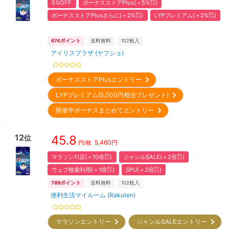
5%OFF
ボーナスストアPlus(＋5%㌽)
ボーナスストアPlusさらに(＋2%㌽)
LYPプレミアム(＋2%㌽)
674
ポイント
送料無料
102
枚入
アイリスプラザ (ヤフショ)
ボーナスストアPlusエントリー
LYPプレミアム(5,000円相当プレゼント)
開催中ボーナスまとめてエントリー
12
45.8
位
5,460
円
円/枚
マラソン11店(＋10倍㌽)
ジャンルSALE(＋2倍㌽)
ウェブ検索利用(＋1倍㌽)
SPU(＋2倍㌽)
789
ポイント
送料無料
102
枚入
便利生活マイルーム (Rakuten)
マラソンエントリー
ジャンルSALEエントリー