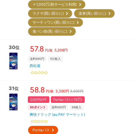
＋1,000㌽(初サービス利用)
ラクマ(買い回りに)
楽券(買い回りに)
サーティワン(買い回りに)
食パン袋(買い回りに)
30
57.8
位
5,208
円
円/枚
送料690円
102
枚入
西松屋
31
58.8
位
3,390
円
3,590円
円/枚
200円OFF
Pontaパス(＋1%㌽)
50
ポイント
送料660円
68
枚入
爽快ドラッグ (au PAY マーケット)
Pontaパス