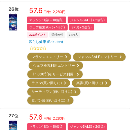
26
57.6
位
2,280
円
円/枚
マラソン11店(＋10倍㌽)
ジャンルSALE(＋2倍㌽)
ウェブ検索利用(＋1倍㌽)
SPU(＋2倍㌽)
322
ポイント
送料無料
34
枚入
暮らし健康 (Rakuten)
マラソンエントリー
ジャンルSALEエントリー
ウェブ検索利用エントリー
＋1,000㌽(初サービス利用)
ラクマ(買い回りに)
楽券(買い回りに)
サーティワン(買い回りに)
食パン袋(買い回りに)
27
57.6
位
2,280
円
円/枚
マラソン11店(＋10倍㌽)
ジャンルSALE(＋2倍㌽)