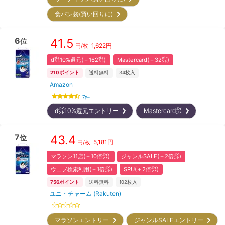
食パン袋(買い回りに)
6
41.5
位
1,622
円
円/枚
d㌽10%還元(＋162㌽)
Mastercard(＋32㌽)
210
ポイント
送料無料
34
枚入
Amazon
7
件
d㌽10%還元エントリー
Mastercard㌽
7
43.4
位
5,181
円
円/枚
マラソン11店(＋10倍㌽)
ジャンルSALE(＋2倍㌽)
ウェブ検索利用(＋1倍㌽)
SPU(＋2倍㌽)
756
ポイント
送料無料
102
枚入
ユニ・チャーム (Rakuten)
マラソンエントリー
ジャンルSALEエントリー