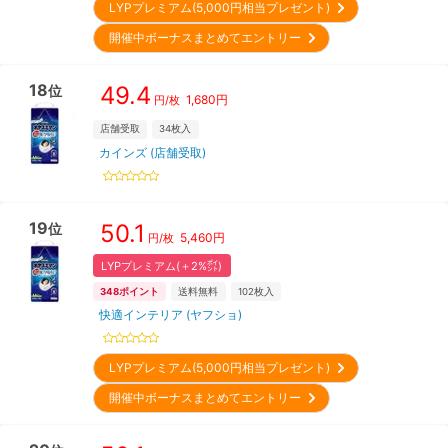
LYPプレミアム(5,000円相当プレゼント)
開催中ボーナスまとめてエントリー
18
49.4
位
1,680
円
円/枚
店舗受取
34
枚入
カインズ (店舗受取)
19
50.1
位
5,460
円
円/枚
LYPプレミアム(＋2%㌽)
348
ポイント
送料無料
102
枚入
快適インテリア (ヤフショ)
LYPプレミアム(5,000円相当プレゼント)
開催中ボーナスまとめてエントリー