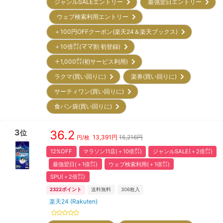
ジャンルSALEエントリー
最強翌日エントリー
ウェブ検索利用エントリー
＋100円OFFクーポン(楽天24＆楽天ブックス)
＋10倍㌽(ママ割 初登録)
＋1,000㌽(初サービス利用)
ラクマ(買い回りに)
楽券(買い回りに)
サーティワン(買い回りに)
食パン袋(買い回りに)
3
36.2
位
13,391
円
15,216円
円/枚
12%OFF
マラソン11店(＋10倍㌽)
ジャンルSALE(＋2倍㌽)
最強翌日(＋1倍㌽)
ウェブ検索利用(＋1倍㌽)
SPU(＋2倍㌽)
2322
ポイント
送料無料
306
枚入
楽天24 (Rakuten)