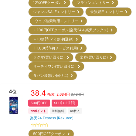
12%OFFクーポン
マラソンエントリー
ジャンルSALEエントリー
最強翌日エントリー
ウェブ検索利用エントリー
＋100円OFFクーポン(楽天24＆楽天ブックス)
＋10倍㌽(ママ割 初登録)
＋1,000㌽(初サービス利用)
ラクマ(買い回りに)
楽券(買い回りに)
サーティワン(買い回りに)
食パン袋(買い回りに)
4
38.4
位
2,684
円
3,184円
円/枚
500円OFF
SPU(＋2倍㌽)
72
ポイント
送料無料
68
枚入
楽天24 Express (Rakuten)
500円OFFクーポン