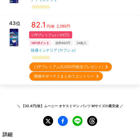
43
82.1
位
2,280
円
円/枚
LYPプレミアム(＋2%㌽)
147
ポイント
送料660円
34
枚入
快適インテリア (ヤフショ)
LYPプレミアム(5,000円相当プレゼント)
開催中ボーナスまとめてエントリー
＼
【32.4円/枚】ムーニー オヤスミマン パンツ Mサイズ
の最安値 ／
詳細