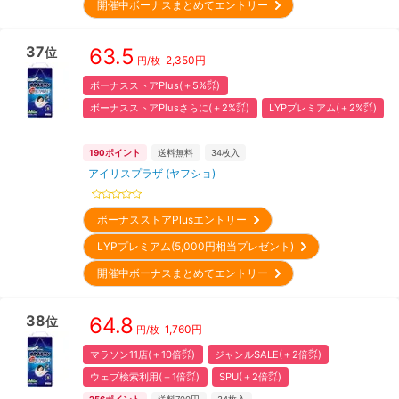
開催中ボーナスまとめてエントリー
37
63.5
位
2,350
円
円/枚
ボーナスストアPlus(＋5%㌽)
ボーナスストアPlusさらに(＋2%㌽)
LYPプレミアム(＋2%㌽)
190
ポイント
送料無料
34
枚入
アイリスプラザ (ヤフショ)
ボーナスストアPlusエントリー
LYPプレミアム(5,000円相当プレゼント)
開催中ボーナスまとめてエントリー
38
64.8
位
1,760
円
円/枚
マラソン11店(＋10倍㌽)
ジャンルSALE(＋2倍㌽)
ウェブ検索利用(＋1倍㌽)
SPU(＋2倍㌽)