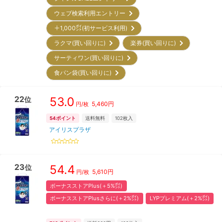
ウェブ検索利用エントリー
＋1,000㌽(初サービス利用)
ラクマ(買い回りに)
楽券(買い回りに)
サーティワン(買い回りに)
食パン袋(買い回りに)
22
53.0
位
5,460
円
円/枚
54
ポイント
送料無料
102
枚入
アイリスプラザ
23
54.4
位
5,610
円
円/枚
ボーナスストアPlus(＋5%㌽)
ボーナスストアPlusさらに(＋2%㌽)
LYPプレミアム(＋2%㌽)