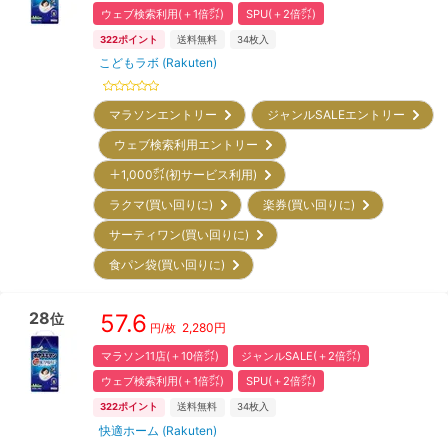
ウェブ検索利用(＋1倍㌽)
SPU(＋2倍㌽)
322
ポイント
送料無料
34
枚入
こどもラボ (Rakuten)
マラソンエントリー
ジャンルSALEエントリー
ウェブ検索利用エントリー
＋1,000㌽(初サービス利用)
ラクマ(買い回りに)
楽券(買い回りに)
サーティワン(買い回りに)
食パン袋(買い回りに)
28
57.6
位
2,280
円
円/枚
マラソン11店(＋10倍㌽)
ジャンルSALE(＋2倍㌽)
ウェブ検索利用(＋1倍㌽)
SPU(＋2倍㌽)
322
ポイント
送料無料
34
枚入
快適ホーム (Rakuten)