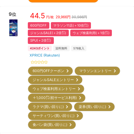
9
44.5
位
29,966
円
30,566円
円/枚
600円OFF
マラソン11店(＋10倍㌽)
ジャンルSALE(＋2倍㌽)
ウェブ検索利用(＋1倍㌽)
SPU(＋2倍㌽)
4243
ポイント
送料無料
578
枚入
XPRICE (Rakuten)
600円OFFクーポン
マラソンエントリー
ジャンルSALEエントリー
ウェブ検索利用エントリー
＋1,000㌽(初サービス利用)
ラクマ(買い回りに)
楽券(買い回りに)
サーティワン(買い回りに)
食パン袋(買い回りに)