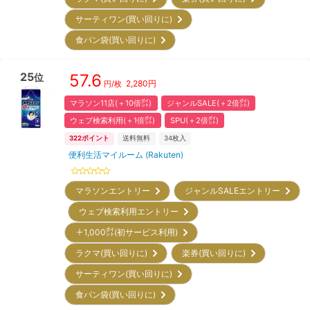
サーティワン(買い回りに)
食パン袋(買い回りに)
25
57.6
位
2,280
円
円/枚
マラソン11店(＋10倍㌽)
ジャンルSALE(＋2倍㌽)
ウェブ検索利用(＋1倍㌽)
SPU(＋2倍㌽)
322
ポイント
送料無料
34
枚入
便利生活マイルーム (Rakuten)
マラソンエントリー
ジャンルSALEエントリー
ウェブ検索利用エントリー
＋1,000㌽(初サービス利用)
ラクマ(買い回りに)
楽券(買い回りに)
サーティワン(買い回りに)
食パン袋(買い回りに)