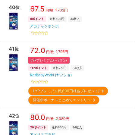
40
67.5
位
1,702
円
円/枚
8
ポイント
送料600円
34
枚入
アカチャンホンポ
41
72.0
位
1,795
円
円/枚
LYPプレミアム(＋2%㌽)
117
ポイント
送料770円
34
枚入
NetBabyWorld (ヤフショ)
LYPプレミアム(5,000円相当プレゼント)
開催中ボーナスまとめてエントリー
42
80.0
位
2,080
円
円/枚
20
ポイント
送料660円
34
枚入
アイリスプラザ