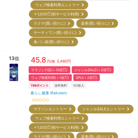
ウェブ検索利用エントリー
＋1,000㌽(初サービス利用)
ラクマ(買い回りに)
楽券(買い回りに)
サーティワン(買い回りに)
食パン袋(買い回りに)
13
45.8
位
5,460
円
円/枚
マラソン11店(＋10倍㌽)
ジャンルSALE(＋2倍㌽)
ウェブ検索利用(＋1倍㌽)
SPU(＋2倍㌽)
789
ポイント
送料無料
102
枚入
暮らし健康 (Rakuten)
マラソンエントリー
ジャンルSALEエントリー
ウェブ検索利用エントリー
＋1,000㌽(初サービス利用)
ラクマ(買い回りに)
楽券(買い回りに)