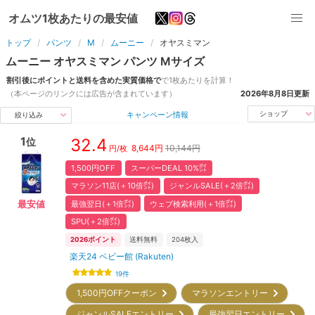
オムツ1枚あたりの最安値
トップ
パンツ
M
ムーニー
オヤスミマン
ムーニー
オヤスミマン
パンツ
M
サイズ
割引後にポイントと送料を含めた実質価格で
で1枚あたりを計算！
（本ページのリンクには広告が含まれています）
2026年8月8日
更新
キャンペーン情報
ショップ
絞り込み
1
32.4
位
8,644
円
10,144円
円/枚
1,500円OFF
スーパーDEAL 10%㌽
マラソン11店(＋10倍㌽)
ジャンルSALE(＋2倍㌽)
最強翌日(＋1倍㌽)
ウェブ検索利用(＋1倍㌽)
最安値
SPU(＋2倍㌽)
2026
ポイント
送料無料
204
枚入
楽天24 ベビー館 (Rakuten)
19
件
1,500円OFFクーポン
マラソンエントリー
ジャンルSALEエントリー
最強翌日エントリー