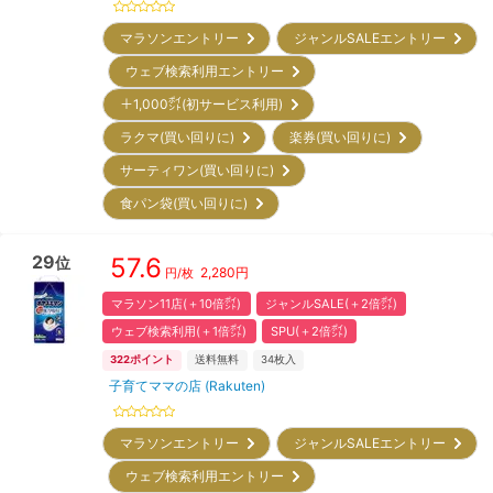
マラソンエントリー
ジャンルSALEエントリー
ウェブ検索利用エントリー
＋1,000㌽(初サービス利用)
ラクマ(買い回りに)
楽券(買い回りに)
サーティワン(買い回りに)
食パン袋(買い回りに)
29
57.6
位
2,280
円
円/枚
マラソン11店(＋10倍㌽)
ジャンルSALE(＋2倍㌽)
ウェブ検索利用(＋1倍㌽)
SPU(＋2倍㌽)
322
ポイント
送料無料
34
枚入
子育てママの店 (Rakuten)
マラソンエントリー
ジャンルSALEエントリー
ウェブ検索利用エントリー