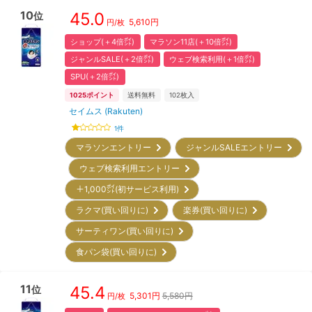
10
45.0
位
5,610
円
円/枚
ショップ(＋4倍㌽)
マラソン11店(＋10倍㌽)
ジャンルSALE(＋2倍㌽)
ウェブ検索利用(＋1倍㌽)
SPU(＋2倍㌽)
1025
ポイント
送料無料
102
枚入
セイムス (Rakuten)
1
件
マラソンエントリー
ジャンルSALEエントリー
ウェブ検索利用エントリー
＋1,000㌽(初サービス利用)
ラクマ(買い回りに)
楽券(買い回りに)
サーティワン(買い回りに)
食パン袋(買い回りに)
11
45.4
位
5,301
円
5,580円
円/枚