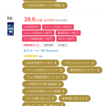
＋1,000㌽(初サービス利用)
5
38.6
位
9,270
円
10,770円
円/枚
1,500円OFF
マラソン11店(＋10倍㌽)
ジャンルSALE(＋2倍㌽)
最強翌日(＋1倍㌽)
ウェブ検索利用(＋1倍㌽)
SPU(＋2倍㌽)
1404
ポイント
送料無料
204
枚入
楽天24 ベビー館 (Rakuten)
3
件
1,500円OFFクーポン
マラソンエントリー
ジャンルSALEエントリー
最強翌日エントリー
ウェブ検索利用エントリー
＋10倍㌽(ママ割 初登録)
＋1,000㌽(初サービス利用)
ラクマ(買い回りに)
楽券(買い回りに)
サーティワン(買い回りに)