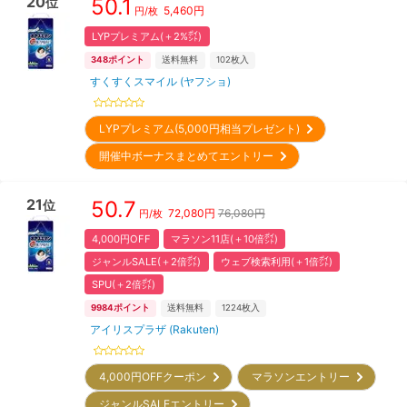
20
50.1
位
5,460
円
円/枚
LYPプレミアム(＋2%㌽)
348
ポイント
送料無料
102
枚入
すくすくスマイル (ヤフショ)
LYPプレミアム(5,000円相当プレゼント)
開催中ボーナスまとめてエントリー
21
50.7
位
72,080
円
76,080円
円/枚
4,000円OFF
マラソン11店(＋10倍㌽)
ジャンルSALE(＋2倍㌽)
ウェブ検索利用(＋1倍㌽)
SPU(＋2倍㌽)
9984
ポイント
送料無料
1224
枚入
アイリスプラザ (Rakuten)
4,000円OFFクーポン
マラソンエントリー
ジャンルSALEエントリー