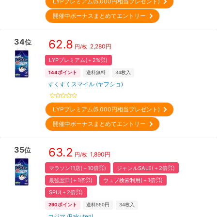
LYPプレミアム(5,000円相当プレゼント)
開催中ボーナスまとめてエントリー
34
62.8
位
2,280
円
円/枚
LYPプレミアム(＋2%㌽)
144
ポイント
送料無料
34
枚入
すくすくスマイル (ヤフショ)
LYPプレミアム(5,000円相当プレゼント)
開催中ボーナスまとめてエントリー
35
63.2
位
1,890
円
円/枚
マラソン11店(＋10倍㌽)
ジャンルSALE(＋2倍㌽)
最強翌日(＋1倍㌽)
ウェブ検索利用(＋1倍㌽)
SPU(＋2倍㌽)
290
ポイント
送料550円
34
枚入
コジマ (Rakuten)