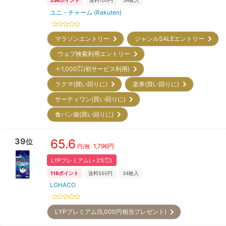
256
ポイント
送料700円
34
枚入
ユニ・チャーム (Rakuten)
マラソンエントリー
ジャンルSALEエントリー
ウェブ検索利用エントリー
＋1,000㌽(初サービス利用)
ラクマ(買い回りに)
楽券(買い回りに)
サーティワン(買い回りに)
食パン袋(買い回りに)
39
65.6
位
1,796
円
円/枚
LYPプレミアム(＋2%㌽)
116
ポイント
送料550円
34
枚入
LOHACO
LYPプレミアム(5,000円相当プレゼント)