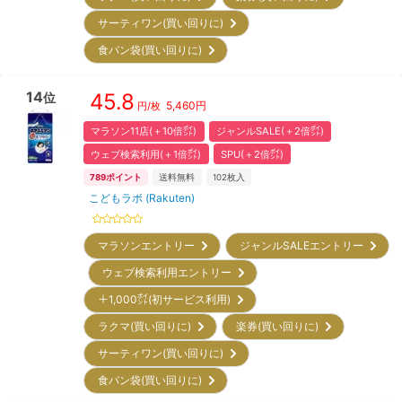
サーティワン(買い回りに)
食パン袋(買い回りに)
14
45.8
位
5,460
円
円/枚
マラソン11店(＋10倍㌽)
ジャンルSALE(＋2倍㌽)
ウェブ検索利用(＋1倍㌽)
SPU(＋2倍㌽)
789
ポイント
送料無料
102
枚入
こどもラボ (Rakuten)
マラソンエントリー
ジャンルSALEエントリー
ウェブ検索利用エントリー
＋1,000㌽(初サービス利用)
ラクマ(買い回りに)
楽券(買い回りに)
サーティワン(買い回りに)
食パン袋(買い回りに)