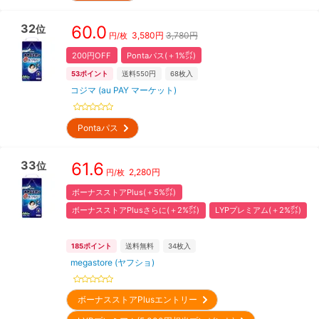
32
60.0
位
3,580
円
3,780円
円/枚
200円OFF
Pontaパス(＋1%㌽)
53
ポイント
送料550円
68
枚入
コジマ (au PAY マーケット)
Pontaパス
33
61.6
位
2,280
円
円/枚
ボーナスストアPlus(＋5%㌽)
ボーナスストアPlusさらに(＋2%㌽)
LYPプレミアム(＋2%㌽)
185
ポイント
送料無料
34
枚入
megastore (ヤフショ)
ボーナスストアPlusエントリー