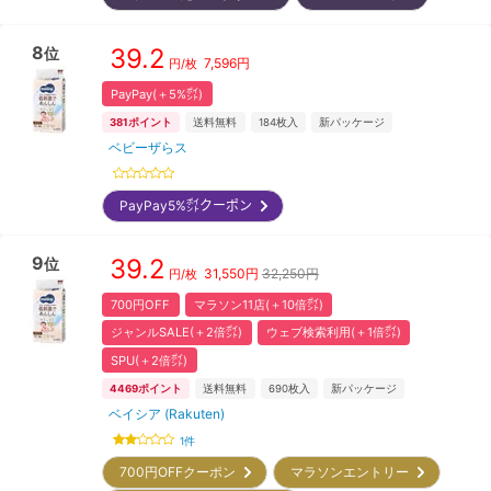
8
39.2
位
7,596
円
円/枚
PayPay(＋5%㌽)
381
ポイント
送料無料
184
枚入
新パッケージ
ベビーザらス
PayPay5%㌽クーポン
9
39.2
位
31,550
円
32,250円
円/枚
700円OFF
マラソン11店(＋10倍㌽)
ジャンルSALE(＋2倍㌽)
ウェブ検索利用(＋1倍㌽)
SPU(＋2倍㌽)
4469
ポイント
送料無料
690
枚入
新パッケージ
ベイシア (Rakuten)
1
件
700円OFFクーポン
マラソンエントリー