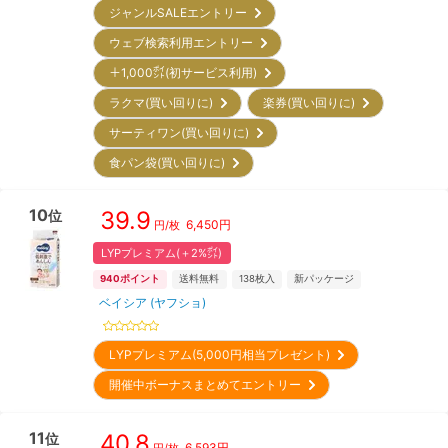
ジャンルSALEエントリー
ウェブ検索利用エントリー
＋1,000㌽(初サービス利用)
ラクマ(買い回りに)
楽券(買い回りに)
サーティワン(買い回りに)
食パン袋(買い回りに)
10
39.9
位
6,450
円
円/枚
LYPプレミアム(＋2%㌽)
940
ポイント
送料無料
138
枚入
新パッケージ
ベイシア (ヤフショ)
LYPプレミアム(5,000円相当プレゼント)
開催中ボーナスまとめてエントリー
11
40.8
位
6,593
円
円/枚