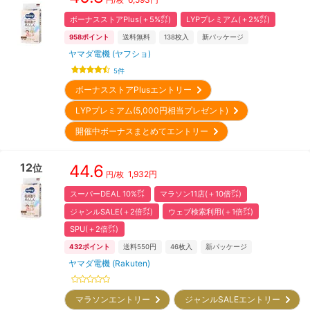
ボーナスストアPlus(＋5%㌽)
LYPプレミアム(＋2%㌽)
958
ポイント
送料無料
138
枚入
新パッケージ
ヤマダ電機 (ヤフショ)
5
件
ボーナスストアPlusエントリー
LYPプレミアム(5,000円相当プレゼント)
開催中ボーナスまとめてエントリー
12
44.6
位
1,932
円
円/枚
スーパーDEAL 10%㌽
マラソン11店(＋10倍㌽)
ジャンルSALE(＋2倍㌽)
ウェブ検索利用(＋1倍㌽)
SPU(＋2倍㌽)
432
ポイント
送料550円
46
枚入
新パッケージ
ヤマダ電機 (Rakuten)
マラソンエントリー
ジャンルSALEエントリー