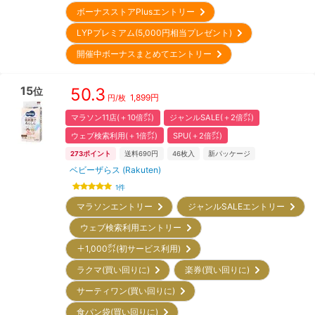
ボーナスストアPlusエントリー
LYPプレミアム(5,000円相当プレゼント)
開催中ボーナスまとめてエントリー
15
50.3
位
1,899
円
円/枚
マラソン11店(＋10倍㌽)
ジャンルSALE(＋2倍㌽)
ウェブ検索利用(＋1倍㌽)
SPU(＋2倍㌽)
273
ポイント
送料690円
46
枚入
新パッケージ
ベビーザらス (Rakuten)
1
件
マラソンエントリー
ジャンルSALEエントリー
ウェブ検索利用エントリー
＋1,000㌽(初サービス利用)
ラクマ(買い回りに)
楽券(買い回りに)
サーティワン(買い回りに)
食パン袋(買い回りに)