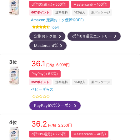
d㌽10%還元(＋500㌽)
Mastercard(＋100㌽)
667
ポイント
送料無料
162
枚入
新パッケージ
Amazon 定期おトク便(5%OFF)
109
件
定期おトク便
d㌽10%還元エントリー
Mastercard㌽
3
36.1
位
6,998
円
円/枚
PayPay(＋5%㌽)
352
ポイント
送料無料
184
枚入
新パッケージ
ベビーザらス
PayPay5%㌽クーポン
4
36.2
位
2,250
円
円/枚
d㌽10%還元(＋225㌽)
Mastercard(＋46㌽)