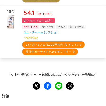
16
54.1
位
1,914
円
円/枚
LYPプレミアム(＋2%㌽)
124
ポイント
送料700円
46
枚入
新パッケージ
ユニ・チャーム (ヤフショ)
LYPプレミアム(5,000円相当プレゼント)
開催中ボーナスまとめてエントリー
＼
【33.2円/枚】ムーニー 低刺激であんしん パンツ Mサイズ
の最安値 ／
詳細