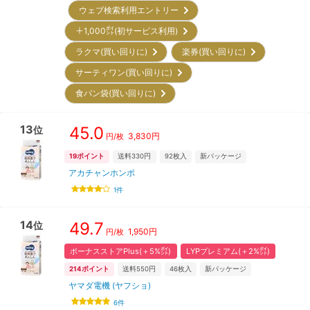
ウェブ検索利用エントリー
＋1,000㌽(初サービス利用)
ラクマ(買い回りに)
楽券(買い回りに)
サーティワン(買い回りに)
食パン袋(買い回りに)
13
45.0
位
3,830
円
円/枚
19
ポイント
送料330円
92
枚入
新パッケージ
アカチャンホンポ
1
件
14
49.7
位
1,950
円
円/枚
ボーナスストアPlus(＋5%㌽)
LYPプレミアム(＋2%㌽)
214
ポイント
送料550円
46
枚入
新パッケージ
ヤマダ電機 (ヤフショ)
6
件