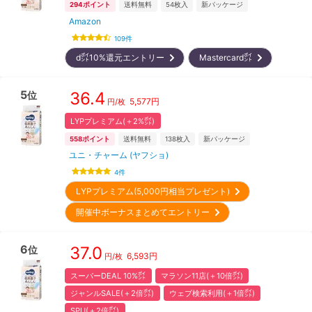
294
ポイント
送料無料
54
枚入
新パッケージ
Amazon
109
件
d㌽10%還元エントリー
Mastercard㌽
5
36.4
位
5,577
円
円/枚
LYPプレミアム(＋2%㌽)
558
ポイント
送料無料
138
枚入
新パッケージ
ユニ・チャーム (ヤフショ)
4
件
LYPプレミアム(5,000円相当プレゼント)
開催中ボーナスまとめてエントリー
6
37.0
位
6,593
円
円/枚
スーパーDEAL 10%㌽
マラソン11店(＋10倍㌽)
ジャンルSALE(＋2倍㌽)
ウェブ検索利用(＋1倍㌽)
SPU(＋2倍㌽)