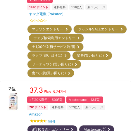
1490
ポイント
送料無料
138
枚入
新パッケージ
ヤマダ電機 (Rakuten)
マラソンエントリー
ジャンルSALEエントリー
ウェブ検索利用エントリー
＋1,000㌽(初サービス利用)
ラクマ(買い回りに)
楽券(買い回りに)
サーティワン(買い回りに)
食パン袋(買い回りに)
7
37.3
位
6,747
円
円/枚
d㌽10%還元(＋500㌽)
Mastercard(＋134㌽)
701
ポイント
送料無料
162
枚入
新パッケージ
Amazon
109
件
d㌽10%還元エントリー
Mastercard㌽