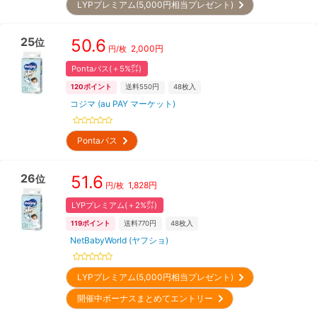
LYPプレミアム(5,000円相当プレゼント)
25
50.6
位
2,000
円
円/枚
Pontaパス(＋5%㌽)
120
ポイント
送料550円
48
枚入
コジマ (au PAY マーケット)
Pontaパス
26
51.6
位
1,828
円
円/枚
LYPプレミアム(＋2%㌽)
119
ポイント
送料770円
48
枚入
NetBabyWorld (ヤフショ)
LYPプレミアム(5,000円相当プレゼント)
開催中ボーナスまとめてエントリー