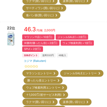
ラクマ(買い回りに)
楽券(買い回りに)
サーティワン(買い回りに)
食パン袋(買い回りに)
22
46.3
位
2,000
円
円/枚
マラソン11店(＋10倍㌽)
ジャンルSALE(＋2倍㌽)
W勝利!勝ったら倍(＋2倍㌽)
ウェブ検索利用(＋1倍㌽)
SPU(＋2倍㌽)
326
ポイント
送料550円
48
枚入
コジマ (Rakuten)
マラソンエントリー
ジャンルSALEエントリー
勝ったら倍エントリー
ウェブ検索利用エントリー
＋1,000㌽(初サービス利用)
ラクマ(買い回りに)
楽券(買い回りに)