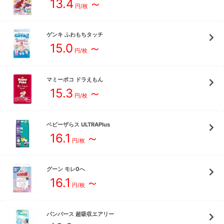
13.4
～
円/枚
ゲンキ
ふわもちタッチ
15.0
～
円/枚
マミーポコ
ドラえもん
15.3
～
円/枚
ベビーザらス
ULTRAPlus
16.1
～
円/枚
グーン
モレ0へ
16.1
～
円/枚
パンパース
超吸収エアリー