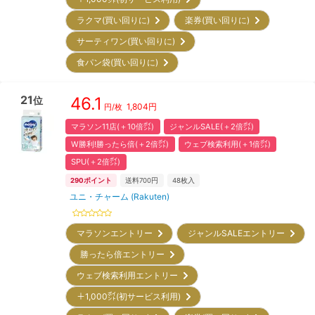
ラクマ(買い回りに)
楽券(買い回りに)
サーティワン(買い回りに)
食パン袋(買い回りに)
21
46.1
位
1,804
円
円/枚
マラソン11店(＋10倍㌽)
ジャンルSALE(＋2倍㌽)
W勝利!勝ったら倍(＋2倍㌽)
ウェブ検索利用(＋1倍㌽)
SPU(＋2倍㌽)
290
ポイント
送料700円
48
枚入
ユニ・チャーム (Rakuten)
マラソンエントリー
ジャンルSALEエントリー
勝ったら倍エントリー
ウェブ検索利用エントリー
＋1,000㌽(初サービス利用)