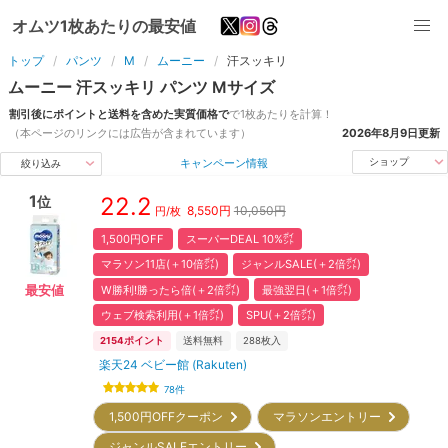
オムツ1枚あたりの最安値
トップ
パンツ
M
ムーニー
汗スッキリ
ムーニー
汗スッキリ
パンツ
M
サイズ
割引後にポイントと送料を含めた実質価格で
で1枚あたりを計算！
（本ページのリンクには広告が含まれています）
2026年8月9日
更新
キャンペーン情報
ショップ
絞り込み
1
22.2
位
8,550
円
10,050円
円/枚
1,500円OFF
スーパーDEAL 10%㌽
マラソン11店(＋10倍㌽)
ジャンルSALE(＋2倍㌽)
W勝利!勝ったら倍(＋2倍㌽)
最強翌日(＋1倍㌽)
最安値
ウェブ検索利用(＋1倍㌽)
SPU(＋2倍㌽)
2154
ポイント
送料無料
288
枚入
楽天24 ベビー館 (Rakuten)
78
件
1,500円OFFクーポン
マラソンエントリー
ジャンルSALEエントリー