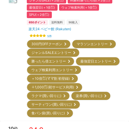
ジャンルSALE(＋2倍㌽)
W勝利!勝ったら倍(＋2倍㌽)
最強翌日(＋1倍㌽)
ウェブ検索利用(＋1倍㌽)
SPU(＋2倍㌽)
650
ポイント
送料無料
96
枚入
楽天24 ベビー館 (Rakuten)
5
件
300円OFFクーポン
マラソンエントリー
ジャンルSALEエントリー
勝ったら倍エントリー
最強翌日エントリー
ウェブ検索利用エントリー
＋10倍㌽(ママ割 初登録)
＋1,000㌽(初サービス利用)
ラクマ(買い回りに)
楽券(買い回りに)
サーティワン(買い回りに)
食パン袋(買い回りに)
10
位