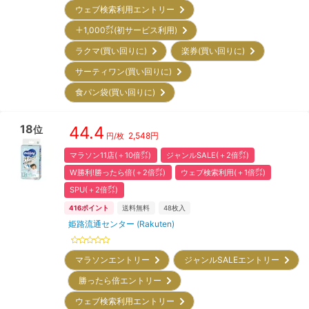
ウェブ検索利用エントリー
＋1,000㌽(初サービス利用)
ラクマ(買い回りに)
楽券(買い回りに)
サーティワン(買い回りに)
食パン袋(買い回りに)
18
44.4
位
2,548
円
円/枚
マラソン11店(＋10倍㌽)
ジャンルSALE(＋2倍㌽)
W勝利!勝ったら倍(＋2倍㌽)
ウェブ検索利用(＋1倍㌽)
SPU(＋2倍㌽)
416
ポイント
送料無料
48
枚入
姫路流通センター (Rakuten)
マラソンエントリー
ジャンルSALEエントリー
勝ったら倍エントリー
ウェブ検索利用エントリー