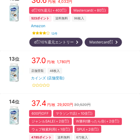
36.6
4,032
円
円/枚
d㌽10%還元(＋403㌽)
Mastercard(＋80㌽)
523
ポイント
送料無料
96
枚入
Amazon
12
件
d㌽10%還元エントリー
Mastercard㌽
13
37.0
位
1,780
円
円/枚
店舗受取
48
枚入
カインズ (店舗受取)
14
37.4
位
29,920
円
30,520円
円/枚
600円OFF
マラソン11店(＋10倍㌽)
ジャンルSALE(＋2倍㌽)
W勝利!勝ったら倍(＋2倍㌽)
ウェブ検索利用(＋1倍㌽)
SPU(＋2倍㌽)
4785
ポイント
送料無料
672
枚入