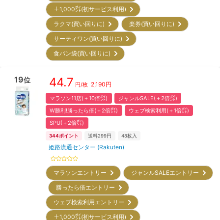
＋1,000㌽(初サービス利用)
ラクマ(買い回りに)
楽券(買い回りに)
サーティワン(買い回りに)
食パン袋(買い回りに)
19
44.7
位
2,190
円
円/枚
マラソン11店(＋10倍㌽)
ジャンルSALE(＋2倍㌽)
W勝利!勝ったら倍(＋2倍㌽)
ウェブ検索利用(＋1倍㌽)
SPU(＋2倍㌽)
344
ポイント
送料299円
48
枚入
姫路流通センター (Rakuten)
マラソンエントリー
ジャンルSALEエントリー
勝ったら倍エントリー
ウェブ検索利用エントリー
＋1,000㌽(初サービス利用)