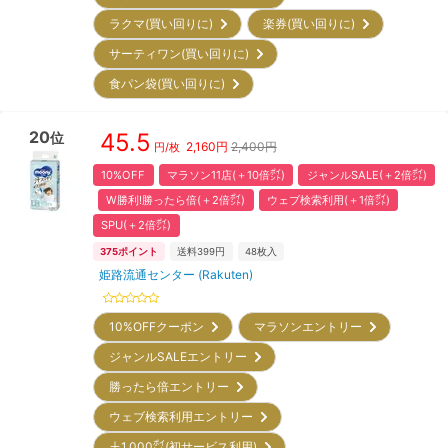
ラクマ(買い回りに)
楽券(買い回りに)
サーティワン(買い回りに)
食パン袋(買い回りに)
20
45.5
位
2,160
円
2,400円
円/枚
10%OFF
マラソン11店(＋10倍㌽)
ジャンルSALE(＋2倍㌽)
W勝利!勝ったら倍(＋2倍㌽)
ウェブ検索利用(＋1倍㌽)
SPU(＋2倍㌽)
375
ポイント
送料399円
48
枚入
姫路流通センター (Rakuten)
10%OFFクーポン
マラソンエントリー
ジャンルSALEエントリー
勝ったら倍エントリー
ウェブ検索利用エントリー
＋1,000㌽(初サービス利用)