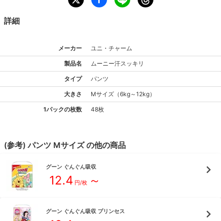
詳細
メーカー
ユニ・チャーム
製品名
ムーニー
汗スッキリ
タイプ
パンツ
大きさ
M
サイズ
（
6kg～12kg
）
1パックの枚数
48枚
(参考)
パンツ
M
サイズ
の他の商品
グーン
ぐんぐん吸収
12.4
～
円/枚
グーン
ぐんぐん吸収 プリンセス