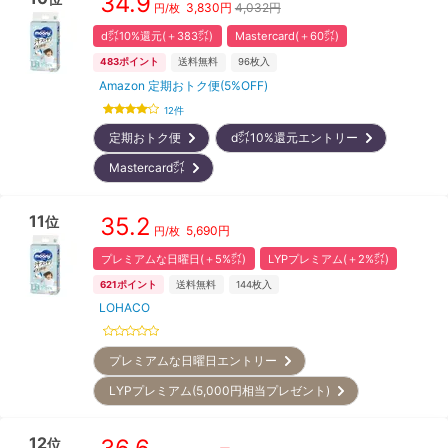
34.9
3,830
円
4,032円
円/枚
d㌽10%還元(＋383㌽)
Mastercard(＋60㌽)
483
ポイント
送料無料
96
枚入
Amazon 定期おトク便(5%OFF)
12
件
定期おトク便
d㌽10%還元エントリー
Mastercard㌽
11
35.2
位
5,690
円
円/枚
プレミアムな日曜日(＋5%㌽)
LYPプレミアム(＋2%㌽)
621
ポイント
送料無料
144
枚入
LOHACO
プレミアムな日曜日エントリー
LYPプレミアム(5,000円相当プレゼント)
12
位