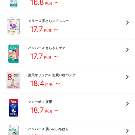
16.8
～
円/枚
メリーズ
肌さらエアスルー
17.7
～
円/枚
パンパース
さらさらケア
17.7
～
円/枚
楽天オリジナル
お買い物パンダ
18.4
～
円/枚
マミーポコ
夜用
18.7
～
円/枚
パンパース
肌へのいちばん