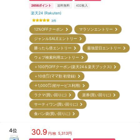
2656
ポイント
送料無料
432
枚入
楽天24 (Rakuten)
3
件
12%OFFクーポン
マラソンエントリー
ジャンルSALEエントリー
勝ったら倍エントリー
最強翌日エントリー
ウェブ検索利用エントリー
＋100円OFFクーポン(楽天24＆楽天ブックス)
＋10倍㌽(ママ割 初登録)
＋1,000㌽(初サービス利用)
ラクマ(買い回りに)
楽券(買い回りに)
サーティワン(買い回りに)
食パン袋(買い回りに)
4
30.9
位
5,313
円
円/枚