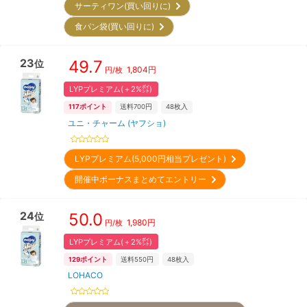
サーティワン(買い回りに)
食パン袋(買い回りに)
23
49.7
位
1,804
円
円/枚
LYPプレミアム(＋2%㌽)
117
ポイント
送料700円
48
枚入
ユニ・チャーム (ヤフショ)
LYPプレミアム(5,000円相当プレゼント)
開催中ボーナスまとめてエントリー
24
50.0
位
1,980
円
円/枚
LYPプレミアム(＋2%㌽)
129
ポイント
送料550円
48
枚入
LOHACO