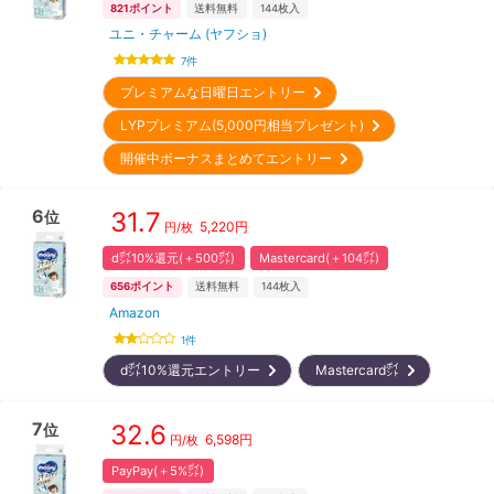
821
ポイント
送料無料
144
枚入
ユニ・チャーム (ヤフショ)
7
件
プレミアムな日曜日エントリー
LYPプレミアム(5,000円相当プレゼント)
開催中ボーナスまとめてエントリー
6
31.7
位
5,220
円
円/枚
d㌽10%還元(＋500㌽)
Mastercard(＋104㌽)
656
ポイント
送料無料
144
枚入
Amazon
1
件
d㌽10%還元エントリー
Mastercard㌽
7
32.6
位
6,598
円
円/枚
PayPay(＋5%㌽)