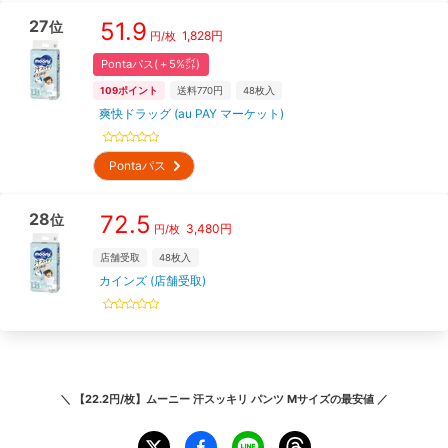
27
51.9
位
1,828
円
円/枚
Pontaパス(＋5%㌽)
109
ポイント
送料770円
48
枚入
爽快ドラッグ (au PAY マーケット)
Pontaパス
28
72.5
位
3,480
円
円/枚
店舗受取
48
枚入
カインズ (店舗受取)
＼
【22.2円/枚】ムーニー 汗スッキリ パンツ Mサイズ
の最安値 ／