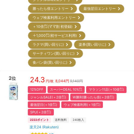
勝ったら倍エントリー
最強翌日エントリー
ウェブ検索利用エントリー
＋10倍㌽(ママ割 初登録)
＋1,000㌽(初サービス利用)
ラクマ(買い回りに)
楽券(買い回りに)
サーティワン(買い回りに)
食パン袋(買い回りに)
2
24.3
位
8,044
円
9,140円
円/枚
12%OFF
スーパーDEAL 10%㌽
マラソン11店(＋10倍㌽)
ジャンルSALE(＋2倍㌽)
W勝利!勝ったら倍(＋2倍㌽)
最強翌日(＋1倍㌽)
ウェブ検索利用(＋1倍㌽)
SPU(＋2倍㌽)
2222
ポイント
送料無料
240
枚入
楽天24 (Rakuten)