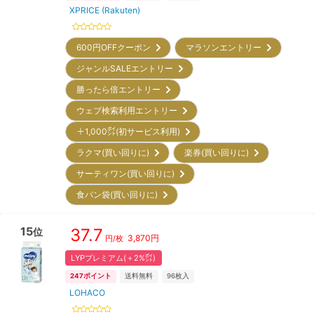
XPRICE (Rakuten)
600円OFFクーポン
マラソンエントリー
ジャンルSALEエントリー
勝ったら倍エントリー
ウェブ検索利用エントリー
＋1,000㌽(初サービス利用)
ラクマ(買い回りに)
楽券(買い回りに)
サーティワン(買い回りに)
食パン袋(買い回りに)
15
37.7
位
3,870
円
円/枚
LYPプレミアム(＋2%㌽)
247
ポイント
送料無料
96
枚入
LOHACO