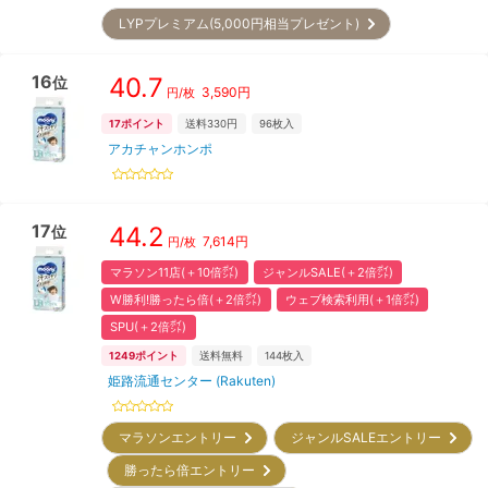
LYPプレミアム(5,000円相当プレゼント)
16
40.7
位
3,590
円
円/枚
17
ポイント
送料330円
96
枚入
アカチャンホンポ
17
44.2
位
7,614
円
円/枚
マラソン11店(＋10倍㌽)
ジャンルSALE(＋2倍㌽)
W勝利!勝ったら倍(＋2倍㌽)
ウェブ検索利用(＋1倍㌽)
SPU(＋2倍㌽)
1249
ポイント
送料無料
144
枚入
姫路流通センター (Rakuten)
マラソンエントリー
ジャンルSALEエントリー
勝ったら倍エントリー