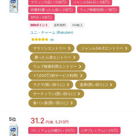
マラソン11店(＋10倍㌽)
ジャンルSALE(＋2倍㌽)
W勝利!勝ったら倍(＋2倍㌽)
ウェブ検索利用(＋1倍㌽)
SPU(＋2倍㌽)
869
ポイント
送料無料
144
枚入
ユニ・チャーム (Rakuten)
1
件
マラソンエントリー
ジャンルSALEエントリー
勝ったら倍エントリー
ウェブ検索利用エントリー
＋1,000㌽(初サービス利用)
ラクマ(買い回りに)
楽券(買い回りに)
サーティワン(買い回りに)
食パン袋(買い回りに)
5
31.2
位
5,313
円
円/枚
プレミアムな日曜日(＋5%㌽)
LYPプレミアム(＋2%㌽)