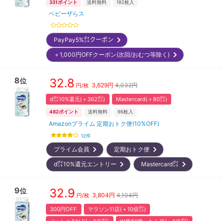
331
ポイント
送料無料
192
枚入
ベビーザらス
PayPay5%㌽クーポン
＋1,000円OFFクーポン(次回/おむつ等除く)
8
32.8
位
3,629
円
4,032円
円/枚
d㌽10%還元(＋362㌽)
Mastercard(＋80㌽)
482
ポイント
送料無料
96
枚入
Amazonプライム 定期おトク便(10%OFF)
12
件
プライム会員
定期おトク便
d㌽10%還元エントリー
Mastercard㌽
9
32.9
位
3,804
円
4,104円
円/枚
300円OFF
マラソン11店(＋10倍㌽)