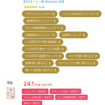
楽天24 ベビー館 (Rakuten) 定期
957
件
マラソンエントリー
ジャンルSALEエントリー
最強翌日エントリー
ウェブ検索利用エントリー
定期初回エントリー
定期3ショップ
＋10倍㌽(ママ割 初登録)
＋1,000㌽(初サービス利用)
＋1,000㌽(定期デビュー)
ラクマ(買い回りに)
楽券(買い回りに)
サーティワン(買い回りに)
食パン袋(買い回りに)
3
24.1
位
6,512
円
円/枚
ショップ(＋19倍㌽)
マラソン11店(＋10倍㌽)
ジャンルSALE(＋2倍㌽)
ウェブ検索利用(＋1倍㌽)
SPU(＋2倍㌽)