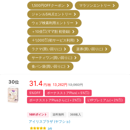
1,500円OFFクーポン
マラソンエントリー
ジャンルSALEエントリー
ウェブ検索利用エントリー
＋10倍㌽(ママ割 初登録)
＋1,000㌽(初サービス利用)
ラクマ(買い回りに)
楽券(買い回りに)
サーティワン(買い回りに)
食パン袋(買い回りに)
30
31.4
位
13,262
円
13,960円
円/枚
5%OFF
ボーナスストアPlus(＋5%㌽)
ボーナスストアPlusさらに(＋2%㌽)
LYPプレミアム(＋2%㌽)
1691
ポイント
送料無料
368
枚入
アイリスプラザ (ヤフショ)
3
件