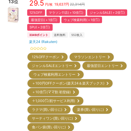
13
29.5
位
19,637
円
22,314円
円/枚
12%OFF
マラソン11店(＋10倍㌽)
ジャンルSALE(＋2倍㌽)
最強翌日(＋1倍㌽)
ウェブ検索利用(＋1倍㌽)
SPU(＋2倍㌽)
3349
ポイント
送料無料
552
枚入
楽天24 (Rakuten)
12%OFFクーポン
マラソンエントリー
ジャンルSALEエントリー
最強翌日エントリー
ウェブ検索利用エントリー
＋100円OFFクーポン(楽天24＆楽天ブックス)
＋10倍㌽(ママ割 初登録)
＋1,000㌽(初サービス利用)
ラクマ(買い回りに)
楽券(買い回りに)
サーティワン(買い回りに)
食パン袋(買い回りに)