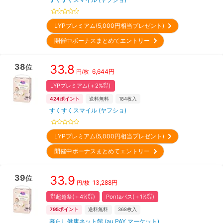
LYPプレミアム(5,000円相当プレゼント)
開催中ボーナスまとめてエントリー
38
33.8
位
6,644
円
円/枚
LYPプレミアム(＋2%㌽)
424
ポイント
送料無料
184
枚入
すくすくスマイル (ヤフショ)
LYPプレミアム(5,000円相当プレゼント)
開催中ボーナスまとめてエントリー
39
33.9
位
13,288
円
円/枚
㌽超超祭(＋4%㌽)
Pontaパス(＋1%㌽)
795
ポイント
送料無料
368
枚入
暮らし健康ネット館 (au PAY マーケット)