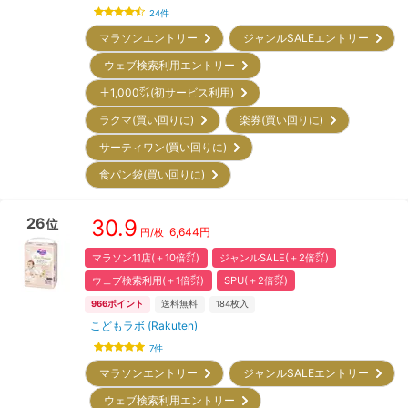
24
件
マラソンエントリー
ジャンルSALEエントリー
ウェブ検索利用エントリー
＋1,000㌽(初サービス利用)
ラクマ(買い回りに)
楽券(買い回りに)
サーティワン(買い回りに)
食パン袋(買い回りに)
26
30.9
位
6,644
円
円/枚
マラソン11店(＋10倍㌽)
ジャンルSALE(＋2倍㌽)
ウェブ検索利用(＋1倍㌽)
SPU(＋2倍㌽)
966
ポイント
送料無料
184
枚入
こどもラボ (Rakuten)
7
件
マラソンエントリー
ジャンルSALEエントリー
ウェブ検索利用エントリー