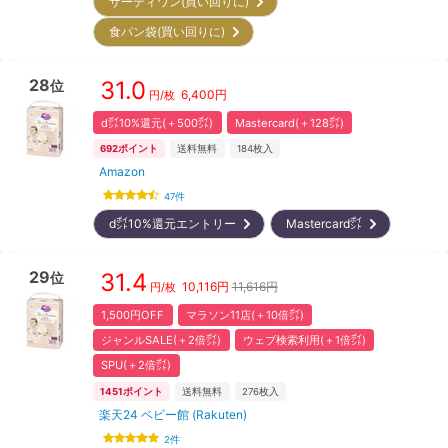
サーティワン(買い回りに)
食パン袋(買い回りに)
28
31.0
位
6,400
円
円/枚
d㌽10%還元(＋500㌽)
Mastercard(＋128㌽)
692
ポイント
送料無料
184
枚入
Amazon
47
件
d㌽10%還元エントリー
Mastercard㌽
29
31.4
位
10,116
円
11,616円
円/枚
1,500円OFF
マラソン11店(＋10倍㌽)
ジャンルSALE(＋2倍㌽)
ウェブ検索利用(＋1倍㌽)
SPU(＋2倍㌽)
1451
ポイント
送料無料
276
枚入
楽天24 ベビー館 (Rakuten)
2
件