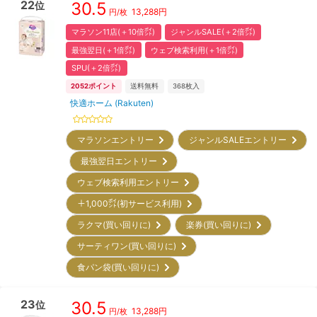
22
30.5
位
13,288
円
円/枚
マラソン11店(＋10倍㌽)
ジャンルSALE(＋2倍㌽)
最強翌日(＋1倍㌽)
ウェブ検索利用(＋1倍㌽)
SPU(＋2倍㌽)
2052
ポイント
送料無料
368
枚入
快適ホーム (Rakuten)
マラソンエントリー
ジャンルSALEエントリー
最強翌日エントリー
ウェブ検索利用エントリー
＋1,000㌽(初サービス利用)
ラクマ(買い回りに)
楽券(買い回りに)
サーティワン(買い回りに)
食パン袋(買い回りに)
23
30.5
位
13,288
円
円/枚