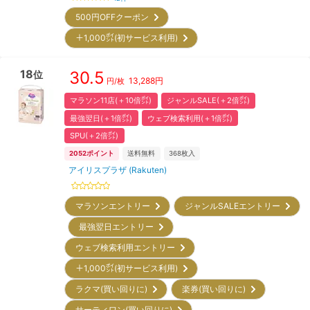
500円OFFクーポン
＋1,000㌽(初サービス利用)
18
30.5
位
13,288
円
円/枚
マラソン11店(＋10倍㌽)
ジャンルSALE(＋2倍㌽)
最強翌日(＋1倍㌽)
ウェブ検索利用(＋1倍㌽)
SPU(＋2倍㌽)
2052
ポイント
送料無料
368
枚入
アイリスプラザ (Rakuten)
マラソンエントリー
ジャンルSALEエントリー
最強翌日エントリー
ウェブ検索利用エントリー
＋1,000㌽(初サービス利用)
ラクマ(買い回りに)
楽券(買い回りに)
サーティワン(買い回りに)