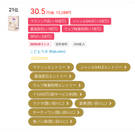
21
30.5
位
13,288
円
円/枚
マラソン11店(＋10倍㌽)
ジャンルSALE(＋2倍㌽)
最強翌日(＋1倍㌽)
ウェブ検索利用(＋1倍㌽)
SPU(＋2倍㌽)
2052
ポイント
送料無料
368
枚入
こどもラボ (Rakuten)
マラソンエントリー
ジャンルSALEエントリー
最強翌日エントリー
ウェブ検索利用エントリー
＋1,000㌽(初サービス利用)
ラクマ(買い回りに)
楽券(買い回りに)
サーティワン(買い回りに)
食パン袋(買い回りに)