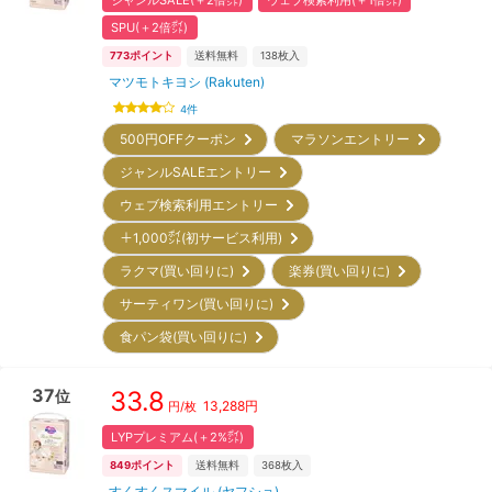
SPU(＋2倍㌽)
773
ポイント
送料無料
138
枚入
マツモトキヨシ (Rakuten)
4
件
500円OFFクーポン
マラソンエントリー
ジャンルSALEエントリー
ウェブ検索利用エントリー
＋1,000㌽(初サービス利用)
ラクマ(買い回りに)
楽券(買い回りに)
サーティワン(買い回りに)
食パン袋(買い回りに)
37
33.8
位
13,288
円
円/枚
LYPプレミアム(＋2%㌽)
849
ポイント
送料無料
368
枚入
すくすくスマイル (ヤフショ)