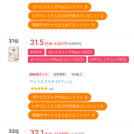
ボーナスストアPlusエントリー
LYPプレミアム(5,000円相当プレゼント)
開催中ボーナスまとめてエントリー
31
31.5
位
6,631
円
6,980円
円/枚
5%OFF
ボーナスストアPlus(＋5%㌽)
ボーナスストアPlusさらに(＋2%㌽)
LYPプレミアム(＋2%㌽)
844
ポイント
送料無料
184
枚入
アイリスプラザ (ヤフショ)
9
件
ボーナスストアPlusエントリー
LYPプレミアム(5,000円相当プレゼント)
開催中ボーナスまとめてエントリー
32
32.1
位
12,586
円
12,936円
円/枚