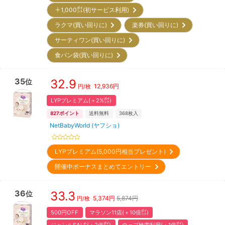
＋1,000㌽(初サービス利用)
ラクマ(買い回りに)
楽券(買い回りに)
サーティワン(買い回りに)
食パン袋(買い回りに)
35
32.9
位
12,936
円
円/枚
LYPプレミアム(＋2%㌽)
827
ポイント
送料無料
368
枚入
NetBabyWorld (ヤフショ)
LYPプレミアム(5,000円相当プレゼント)
開催中ボーナスまとめてエントリー
36
33.3
位
5,374
円
5,874円
円/枚
500円OFF
マラソン11店(＋10倍㌽)
ジャンルSALE(＋2倍㌽)
ウェブ検索利用(＋1倍㌽)