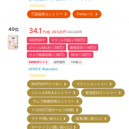
㌽超超祭エントリー
Pontaパス
40
34.1
位
29,520
円
30,120円
円/枚
600円OFF
マラソン11店(＋10倍㌽)
ジャンルSALE(＋2倍㌽)
最強翌日(＋1倍㌽)
ウェブ検索利用(＋1倍㌽)
SPU(＋2倍㌽)
4450
ポイント
送料無料
736
枚入
XPRICE (Rakuten)
600円OFFクーポン
マラソンエントリー
ジャンルSALEエントリー
最強翌日エントリー
ウェブ検索利用エントリー
＋1,000㌽(初サービス利用)
ラクマ(買い回りに)
楽券(買い回りに)
サーティワン(買い回りに)