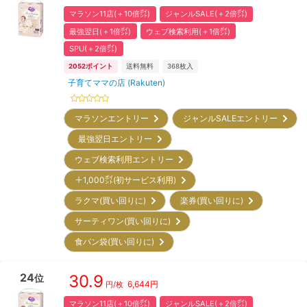
マラソン11店(＋10倍㌽)
ジャンルSALE(＋2倍㌽)
最強翌日(＋1倍㌽)
ウェブ検索利用(＋1倍㌽)
SPU(＋2倍㌽)
2052
ポイント
送料無料
368
枚入
子育てママの店 (Rakuten)
マラソンエントリー
ジャンルSALEエントリー
最強翌日エントリー
ウェブ検索利用エントリー
＋1,000㌽(初サービス利用)
ラクマ(買い回りに)
楽券(買い回りに)
サーティワン(買い回りに)
食パン袋(買い回りに)
24
30.9
位
6,644
円
円/枚
マラソン11店(＋10倍㌽)
ジャンルSALE(＋2倍㌽)