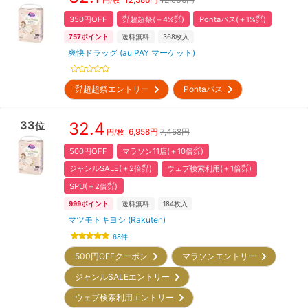
350円OFF
㌽超超祭(＋4%㌽)
Pontaパス(＋1%㌽)
757
ポイント
送料無料
368
枚入
爽快ドラッグ (au PAY マーケット)
㌽超超祭エントリー
Pontaパス
33
32.4
位
6,958
円
7,458円
円/枚
500円OFF
マラソン11店(＋10倍㌽)
ジャンルSALE(＋2倍㌽)
ウェブ検索利用(＋1倍㌽)
SPU(＋2倍㌽)
999
ポイント
送料無料
184
枚入
マツモトキヨシ (Rakuten)
68
件
500円OFFクーポン
マラソンエントリー
ジャンルSALEエントリー
ウェブ検索利用エントリー