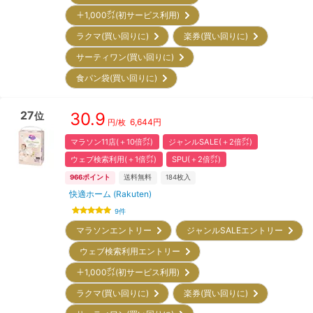
＋1,000㌽(初サービス利用)
ラクマ(買い回りに)
楽券(買い回りに)
サーティワン(買い回りに)
食パン袋(買い回りに)
27
30.9
位
6,644
円
円/枚
マラソン11店(＋10倍㌽)
ジャンルSALE(＋2倍㌽)
ウェブ検索利用(＋1倍㌽)
SPU(＋2倍㌽)
966
ポイント
送料無料
184
枚入
快適ホーム (Rakuten)
9
件
マラソンエントリー
ジャンルSALEエントリー
ウェブ検索利用エントリー
＋1,000㌽(初サービス利用)
ラクマ(買い回りに)
楽券(買い回りに)