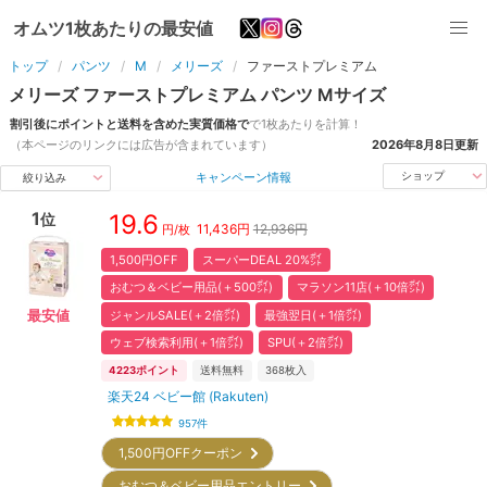
オムツ1枚あたりの最安値
トップ
パンツ
M
メリーズ
ファーストプレミアム
メリーズ
ファーストプレミアム
パンツ
M
サイズ
割引後にポイントと送料を含めた実質価格で
で1枚あたりを計算！
（本ページのリンクには広告が含まれています）
2026年8月8日
更新
キャンペーン情報
ショップ
絞り込み
1
19.6
位
11,436
円
12,936円
円/枚
1,500円OFF
スーパーDEAL 20%㌽
おむつ＆ベビー用品(＋500㌽)
マラソン11店(＋10倍㌽)
ジャンルSALE(＋2倍㌽)
最強翌日(＋1倍㌽)
最安値
ウェブ検索利用(＋1倍㌽)
SPU(＋2倍㌽)
4223
ポイント
送料無料
368
枚入
楽天24 ベビー館 (Rakuten)
957
件
1,500円OFFクーポン
おむつ＆ベビー用品エントリー