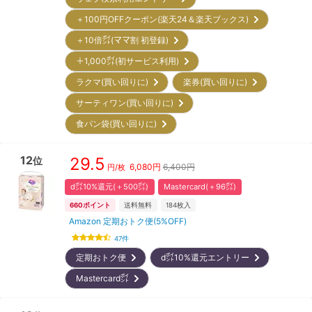
＋100円OFFクーポン(楽天24＆楽天ブックス)
＋10倍㌽(ママ割 初登録)
＋1,000㌽(初サービス利用)
ラクマ(買い回りに)
楽券(買い回りに)
サーティワン(買い回りに)
食パン袋(買い回りに)
12
29.5
位
6,080
円
6,400円
円/枚
d㌽10%還元(＋500㌽)
Mastercard(＋96㌽)
660
ポイント
送料無料
184
枚入
Amazon 定期おトク便(5%OFF)
47
件
定期おトク便
d㌽10%還元エントリー
Mastercard㌽