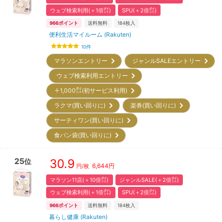
ウェブ検索利用(＋1倍㌽)
SPU(＋2倍㌽)
966
ポイント
送料無料
184
枚入
便利生活マイルーム (Rakuten)
10
件
マラソンエントリー
ジャンルSALEエントリー
ウェブ検索利用エントリー
＋1,000㌽(初サービス利用)
ラクマ(買い回りに)
楽券(買い回りに)
サーティワン(買い回りに)
食パン袋(買い回りに)
25
30.9
位
6,644
円
円/枚
マラソン11店(＋10倍㌽)
ジャンルSALE(＋2倍㌽)
ウェブ検索利用(＋1倍㌽)
SPU(＋2倍㌽)
966
ポイント
送料無料
184
枚入
暮らし健康 (Rakuten)