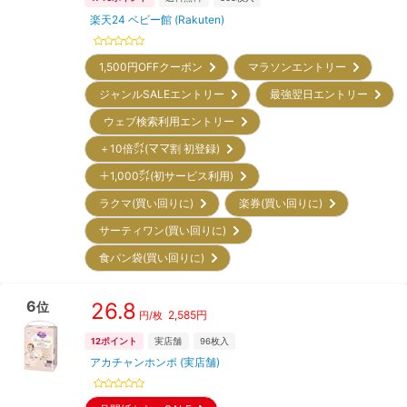
楽天24 ベビー館 (Rakuten)
1,500円OFFクーポン
マラソンエントリー
ジャンルSALEエントリー
最強翌日エントリー
ウェブ検索利用エントリー
＋10倍㌽(ママ割 初登録)
＋1,000㌽(初サービス利用)
ラクマ(買い回りに)
楽券(買い回りに)
サーティワン(買い回りに)
食パン袋(買い回りに)
6
26.8
位
2,585
円
円/枚
12
ポイント
実店舗
96
枚入
アカチャンホンポ (実店舗)