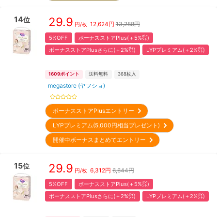
14
29.9
位
12,624
円
13,288円
円/枚
5%OFF
ボーナスストアPlus(＋5%㌽)
ボーナスストアPlusさらに(＋2%㌽)
LYPプレミアム(＋2%㌽)
1609
ポイント
送料無料
368
枚入
megastore (ヤフショ)
ボーナスストアPlusエントリー
LYPプレミアム(5,000円相当プレゼント)
開催中ボーナスまとめてエントリー
15
29.9
位
6,312
円
6,644円
円/枚
5%OFF
ボーナスストアPlus(＋5%㌽)
ボーナスストアPlusさらに(＋2%㌽)
LYPプレミアム(＋2%㌽)