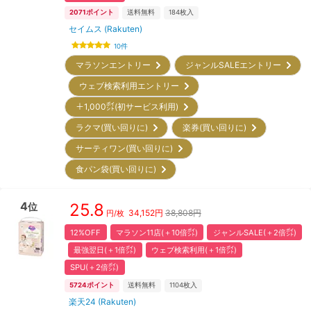
2071
ポイント
送料無料
184
枚入
セイムス (Rakuten)
10
件
マラソンエントリー
ジャンルSALEエントリー
ウェブ検索利用エントリー
＋1,000㌽(初サービス利用)
ラクマ(買い回りに)
楽券(買い回りに)
サーティワン(買い回りに)
食パン袋(買い回りに)
4
25.8
位
34,152
円
38,808円
円/枚
12%OFF
マラソン11店(＋10倍㌽)
ジャンルSALE(＋2倍㌽)
最強翌日(＋1倍㌽)
ウェブ検索利用(＋1倍㌽)
SPU(＋2倍㌽)
5724
ポイント
送料無料
1104
枚入
楽天24 (Rakuten)