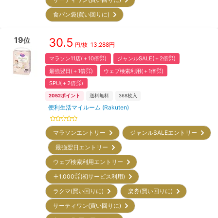
食パン袋(買い回りに)
19
30.5
位
13,288
円
円/枚
マラソン11店(＋10倍㌽)
ジャンルSALE(＋2倍㌽)
最強翌日(＋1倍㌽)
ウェブ検索利用(＋1倍㌽)
SPU(＋2倍㌽)
2052
ポイント
送料無料
368
枚入
便利生活マイルーム (Rakuten)
マラソンエントリー
ジャンルSALEエントリー
最強翌日エントリー
ウェブ検索利用エントリー
＋1,000㌽(初サービス利用)
ラクマ(買い回りに)
楽券(買い回りに)
サーティワン(買い回りに)