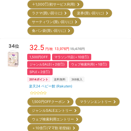
＋1,000㌽(初サービス利用)
ラクマ(買い回りに)
楽券(買い回りに)
サーティワン(買い回りに)
食パン袋(買い回りに)
34
32.5
位
13,976
円
15,476円
円/枚
1,500円OFF
マラソン11店(＋10倍㌽)
ジャンルSALE(＋2倍㌽)
ウェブ検索利用(＋1倍㌽)
SPU(＋2倍㌽)
2014
ポイント
送料無料
368
枚入
楽天24 ベビー館 (Rakuten)
1,500円OFFクーポン
マラソンエントリー
ジャンルSALEエントリー
ウェブ検索利用エントリー
＋10倍㌽(ママ割 初登録)