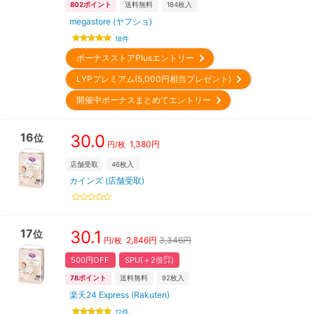
802
ポイント
送料無料
184
枚入
megastore (ヤフショ)
18
件
ボーナスストアPlusエントリー
LYPプレミアム(5,000円相当プレゼント)
開催中ボーナスまとめてエントリー
16
30.0
位
1,380
円
円/枚
店舗受取
46
枚入
カインズ (店舗受取)
17
30.1
位
2,846
円
3,346円
円/枚
500円OFF
SPU(＋2倍㌽)
78
ポイント
送料無料
92
枚入
楽天24 Express (Rakuten)
12
件