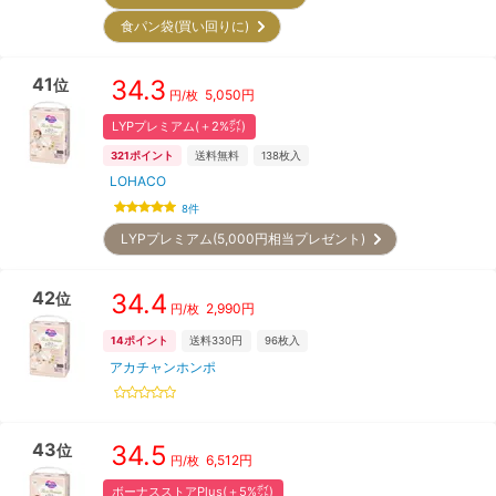
食パン袋(買い回りに)
41
34.3
位
5,050
円
円/枚
LYPプレミアム(＋2%㌽)
321
ポイント
送料無料
138
枚入
LOHACO
8
件
LYPプレミアム(5,000円相当プレゼント)
42
34.4
位
2,990
円
円/枚
14
ポイント
送料330円
96
枚入
アカチャンホンポ
43
34.5
位
6,512
円
円/枚
ボーナスストアPlus(＋5%㌽)