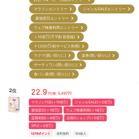
マラソンエントリー
ジャンルSALEエントリー
最強翌日エントリー
ウェブ検索利用エントリー
＋10倍㌽(ママ割 初登録)
＋1,000㌽(初サービス利用)
ラクマ(買い回りに)
楽券(買い回りに)
サーティワン(買い回りに)
食パン袋(買い回りに)
2
22.9
位
5,497
円
円/枚
マラソン11店(＋10倍㌽)
ジャンルSALE(＋2倍㌽)
最強翌日(＋1倍㌽)
ウェブ検索利用(＋1倍㌽)
定期初回(＋4倍㌽)
定期3ショップ(＋5倍㌽)
SPU(＋2倍㌽)
1279
ポイント
送料無料
184
枚入