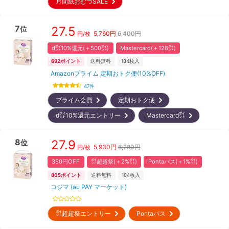
月間紙おむつSALE
7
27.5
位
5,760
円
6,400円
円/枚
d㌽10%還元(＋500㌽)
Mastercard(＋128㌽)
692
ポイント
送料無料
184
枚入
Amazonプライム 定期おトク便(10%OFF)
47
件
プライム会員
定期おトク便
d㌽10%還元エントリー
Mastercard㌽
8
27.9
位
5,930
円
6,280円
円/枚
350円OFF
㌽超超祭(＋2%㌽)
Pontaパス(＋1%㌽)
805
ポイント
送料無料
184
枚入
コジマ (au PAY マーケット)
㌽超超祭エントリー
Pontaパス