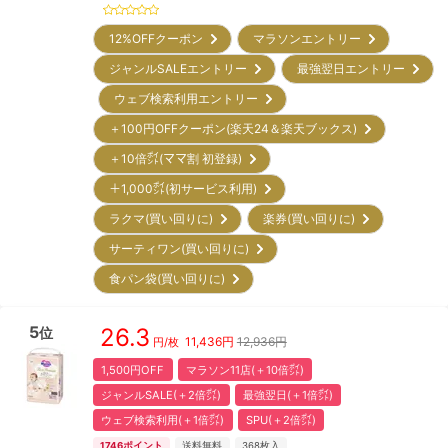
12%OFFクーポン
マラソンエントリー
ジャンルSALEエントリー
最強翌日エントリー
ウェブ検索利用エントリー
＋100円OFFクーポン(楽天24＆楽天ブックス)
＋10倍㌽(ママ割 初登録)
＋1,000㌽(初サービス利用)
ラクマ(買い回りに)
楽券(買い回りに)
サーティワン(買い回りに)
食パン袋(買い回りに)
5
26.3
位
11,436
円
12,936円
円/枚
1,500円OFF
マラソン11店(＋10倍㌽)
ジャンルSALE(＋2倍㌽)
最強翌日(＋1倍㌽)
ウェブ検索利用(＋1倍㌽)
SPU(＋2倍㌽)
1746
ポイント
送料無料
368
枚入