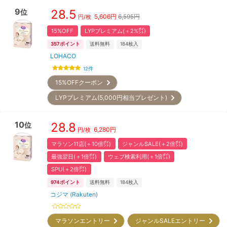
9
28.5
位
5,606
円
6,595円
円/枚
15%OFF
LYPプレミアム(＋2%㌽)
357
ポイント
送料無料
184
枚入
LOHACO
12
件
15%OFFクーポン
LYPプレミアム(5,000円相当プレゼント)
10
28.8
位
6,280
円
円/枚
マラソン11店(＋10倍㌽)
ジャンルSALE(＋2倍㌽)
最強翌日(＋1倍㌽)
ウェブ検索利用(＋1倍㌽)
SPU(＋2倍㌽)
974
ポイント
送料無料
184
枚入
コジマ (Rakuten)
マラソンエントリー
ジャンルSALEエントリー