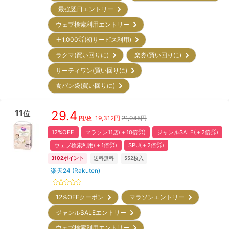
最強翌日エントリー
ウェブ検索利用エントリー
＋1,000㌽(初サービス利用)
ラクマ(買い回りに)
楽券(買い回りに)
サーティワン(買い回りに)
食パン袋(買い回りに)
11
29.4
位
19,312
円
21,945円
円/枚
12%OFF
マラソン11店(＋10倍㌽)
ジャンルSALE(＋2倍㌽)
ウェブ検索利用(＋1倍㌽)
SPU(＋2倍㌽)
3102
ポイント
送料無料
552
枚入
楽天24 (Rakuten)
12%OFFクーポン
マラソンエントリー
ジャンルSALEエントリー
ウェブ検索利用エントリー