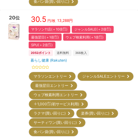
食パン袋(買い回りに)
20
30.5
位
13,288
円
円/枚
マラソン11店(＋10倍㌽)
ジャンルSALE(＋2倍㌽)
最強翌日(＋1倍㌽)
ウェブ検索利用(＋1倍㌽)
SPU(＋2倍㌽)
2052
ポイント
送料無料
368
枚入
暮らし健康 (Rakuten)
マラソンエントリー
ジャンルSALEエントリー
最強翌日エントリー
ウェブ検索利用エントリー
＋1,000㌽(初サービス利用)
ラクマ(買い回りに)
楽券(買い回りに)
サーティワン(買い回りに)
食パン袋(買い回りに)