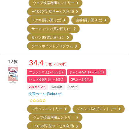
ウェブ検索利用エントリー
＋1,000㌽(初サービス利用)
ラクマ(買い回りに)
楽券(買い回りに)
サーティワン(買い回りに)
食パン袋(買い回りに)
グーンポイントプログラム
17
34.4
位
2,080
円
円/枚
マラソン11店(＋10倍㌽)
ジャンルSALE(＋2倍㌽)
ウェブ検索利用(＋1倍㌽)
SPU(＋2倍㌽)
290
ポイント
送料無料
52
枚入
快適ホーム (Rakuten)
マラソンエントリー
ジャンルSALEエントリー
ウェブ検索利用エントリー
＋1,000㌽(初サービス利用)