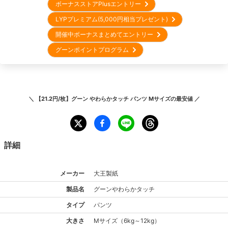
ボーナスストアPlusエントリー
LYPプレミアム(5,000円相当プレゼント)
開催中ボーナスまとめてエントリー
グーンポイントプログラム
＼
【21.2円/枚】グーン やわらかタッチ パンツ Mサイズ
の最安値 ／
詳細
メーカー
大王製紙
製品名
グーン
やわらかタッチ
タイプ
パンツ
大きさ
M
サイズ
（
6kg～12kg
）