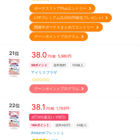
ボーナスストアPlusエントリー
LYPプレミアム(5,000円相当プレゼント)
開催中ボーナスまとめてエントリー
グーンポイントプログラム
21
38.0
位
5,980
円
円/枚
59
ポイント
送料無料
156
枚入
アイリスプラザ
グーンポイントプログラム
22
38.1
位
1,763
円
円/枚
d㌽10%還元(＋176㌽)
194
ポイント
送料490円
54
枚入
Amazonフレッシュ