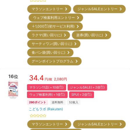
マラソンエントリー
ジャンルSALEエントリー
ウェブ検索利用エントリー
＋1,000㌽(初サービス利用)
ラクマ(買い回りに)
楽券(買い回りに)
サーティワン(買い回りに)
食パン袋(買い回りに)
グーンポイントプログラム
16
34.4
位
2,080
円
円/枚
マラソン11店(＋10倍㌽)
ジャンルSALE(＋2倍㌽)
ウェブ検索利用(＋1倍㌽)
SPU(＋2倍㌽)
290
ポイント
送料無料
52
枚入
こどもラボ (Rakuten)
マラソンエントリー
ジャンルSALEエントリー