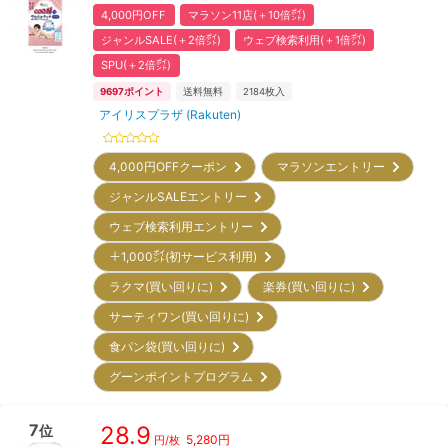
4,000円OFF
マラソン11店(＋10倍㌽)
ジャンルSALE(＋2倍㌽)
ウェブ検索利用(＋1倍㌽)
SPU(＋2倍㌽)
9697
ポイント
送料無料
2184
枚入
アイリスプラザ (Rakuten)
4,000円OFFクーポン
マラソンエントリー
ジャンルSALEエントリー
ウェブ検索利用エントリー
＋1,000㌽(初サービス利用)
ラクマ(買い回りに)
楽券(買い回りに)
サーティワン(買い回りに)
食パン袋(買い回りに)
グーンポイントプログラム
7
28.9
位
5,280
円
円/枚