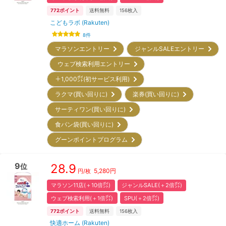
772
ポイント
送料無料
156
枚入
こどもラボ (Rakuten)
8
件
マラソンエントリー
ジャンルSALEエントリー
ウェブ検索利用エントリー
＋1,000㌽(初サービス利用)
ラクマ(買い回りに)
楽券(買い回りに)
サーティワン(買い回りに)
食パン袋(買い回りに)
グーンポイントプログラム
9
28.9
位
5,280
円
円/枚
マラソン11店(＋10倍㌽)
ジャンルSALE(＋2倍㌽)
ウェブ検索利用(＋1倍㌽)
SPU(＋2倍㌽)
772
ポイント
送料無料
156
枚入
快適ホーム (Rakuten)