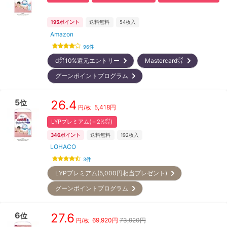
195
ポイント
送料無料
54
枚入
Amazon
96
件
d㌽10%還元エントリー
Mastercard㌽
グーンポイントプログラム
5
26.4
位
5,418
円
円/枚
LYPプレミアム(＋2%㌽)
346
ポイント
送料無料
192
枚入
LOHACO
3
件
LYPプレミアム(5,000円相当プレゼント)
グーンポイントプログラム
6
27.6
位
69,920
円
73,920円
円/枚