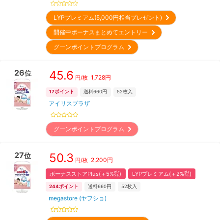
LYPプレミアム(5,000円相当プレゼント)
開催中ボーナスまとめてエントリー
グーンポイントプログラム
26
45.6
位
1,728
円
円/枚
17
ポイント
送料660円
52
枚入
アイリスプラザ
グーンポイントプログラム
27
50.3
位
2,200
円
円/枚
ボーナスストアPlus(＋5%㌽)
LYPプレミアム(＋2%㌽)
244
ポイント
送料660円
52
枚入
megastore (ヤフショ)