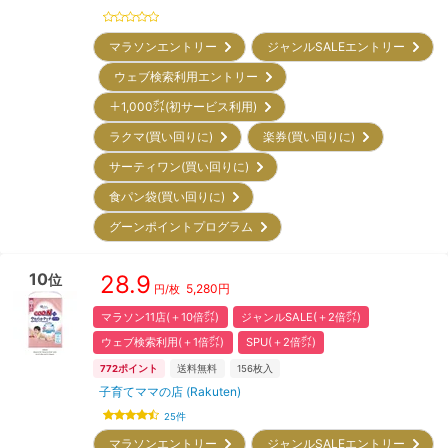
マラソンエントリー
ジャンルSALEエントリー
ウェブ検索利用エントリー
＋1,000㌽(初サービス利用)
ラクマ(買い回りに)
楽券(買い回りに)
サーティワン(買い回りに)
食パン袋(買い回りに)
グーンポイントプログラム
10
28.9
位
5,280
円
円/枚
マラソン11店(＋10倍㌽)
ジャンルSALE(＋2倍㌽)
ウェブ検索利用(＋1倍㌽)
SPU(＋2倍㌽)
772
ポイント
送料無料
156
枚入
子育てママの店 (Rakuten)
25
件
マラソンエントリー
ジャンルSALEエントリー