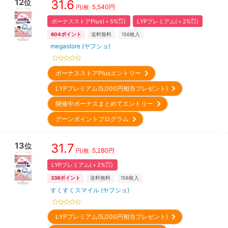
12
31.6
位
5,540
円
円/枚
ボーナスストアPlus(＋5%㌽)
LYPプレミアム(＋2%㌽)
604
ポイント
送料無料
156
枚入
megastore (ヤフショ)
ボーナスストアPlusエントリー
LYPプレミアム(5,000円相当プレゼント)
開催中ボーナスまとめてエントリー
グーンポイントプログラム
13
31.7
位
5,280
円
円/枚
LYPプレミアム(＋2%㌽)
338
ポイント
送料無料
156
枚入
すくすくスマイル (ヤフショ)
LYPプレミアム(5,000円相当プレゼント)