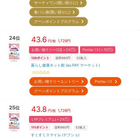
サーティワン(買い回りに)
食パン袋(買い回りに)
グーンポイントプログラム
24
43.6
位
1,729
円
円/枚
お買い物ラリー(3店＋5%㌽)
Pontaパス(＋1%㌽)
120
ポイント
送料660円
52
枚入
暮らし健康ネット館 (au PAY マーケット)
お買い物ラリーエントリー
Pontaパス
グーンポイントプログラム
25
43.8
位
1,728
円
円/枚
LYPプレミアム(＋2%㌽)
111
ポイント
送料660円
52
枚入
すくすくスマイル (ヤフショ)