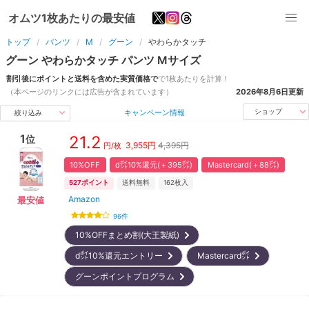
オムツ1枚あたりの最安値
トップ
パンツ
M
グーン
やわらかタッチ
グーン
やわらかタッチ
パンツ
M
サイズ
割引後にポイントと送料を含めた実質価格で
で1枚あたりを計算！
（本ページのリンクには広告が含まれています）
2026年8月6日
更新
キャンペーン情報
ショップ
絞り込み
1
21.2
位
3,955
円
4,395円
円/枚
10%OFF
d㌽10%還元(＋395㌽)
Mastercard(＋88㌽)
527
ポイント
送料無料
162
枚入
Amazon
最安値
96
件
10%OFFまとめ割(大王製紙)
d㌽10%還元エントリー
Mastercard㌽
グーンポイントプログラム