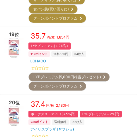
食パン袋(買い回りに)
グーンポイントプログラム
19
35.7
位
1,854
円
円/枚
LYPプレミアム(＋2%㌽)
119
ポイント
送料550円
64
枚入
LOHACO
LYPプレミアム(5,000円相当プレゼント)
グーンポイントプログラム
20
37.4
位
2,180
円
円/枚
ボーナスストアPlus(＋5%㌽)
LYPプレミアム(＋2%㌽)
236
ポイント
送料無料
52
枚入
アイリスプラザ (ヤフショ)