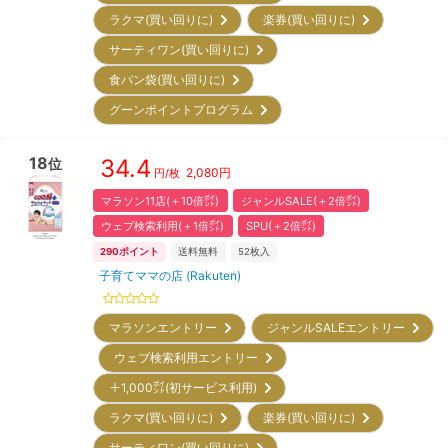
ラクマ(買い回りに)
楽券(買い回りに)
サーティワン(買い回りに)
食パン袋(買い回りに)
グーンポイントプログラム
18
34.4
位
2,080
円
円/枚
マラソン11店(＋10倍㌽)
ジャンルSALE(＋2倍㌽)
ウェブ検索利用(＋1倍㌽)
SPU(＋2倍㌽)
290
ポイント
送料無料
52
枚入
子育てママの店 (Rakuten)
マラソンエントリー
ジャンルSALEエントリー
ウェブ検索利用エントリー
＋1,000㌽(初サービス利用)
ラクマ(買い回りに)
楽券(買い回りに)
サーティワン(買い回りに)