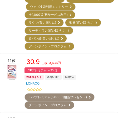
ウェブ検索利用エントリー
＋1,000㌽(初サービス利用)
ラクマ(買い回りに)
楽券(買い回りに)
サーティワン(買い回りに)
食パン袋(買い回りに)
グーンポイントプログラム
11
30.9
位
3,636
円
円/枚
LYPプレミアム(＋2%㌽)
234
ポイント
送料550円
128
枚入
LOHACO
LYPプレミアム(5,000円相当プレゼント)
グーンポイントプログラム