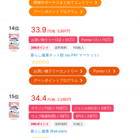
開催中ボーナスまとめてエントリー
グーンポイントプログラム
14
33.9
位
5,691
円
円/枚
お買い物ラリー(3店＋5%㌽)
Pontaパス(＋1%㌽)
396
ポイント
送料無料
156
枚入
暮らし健康ネット館 (au PAY マーケット)
お買い物ラリーエントリー
Pontaパス
グーンポイントプログラム
15
34.4
位
2,080
円
円/枚
マラソン11店(＋10倍㌽)
ジャンルSALE(＋2倍㌽)
ウェブ検索利用(＋1倍㌽)
SPU(＋2倍㌽)
290
ポイント
送料無料
52
枚入
暮らし健康 (Rakuten)