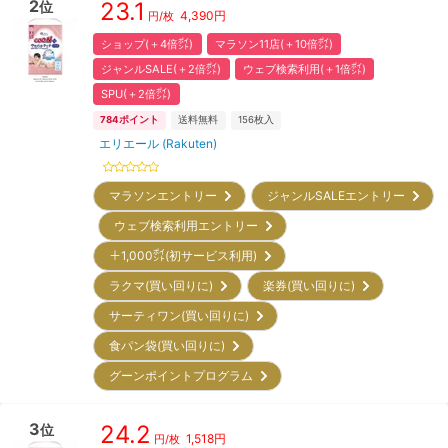
2
23.1
位
4,390
円
円/枚
ショップ(＋4倍㌽)
マラソン11店(＋10倍㌽)
ジャンルSALE(＋2倍㌽)
ウェブ検索利用(＋1倍㌽)
SPU(＋2倍㌽)
784
ポイント
送料無料
156
枚入
エリエール (Rakuten)
マラソンエントリー
ジャンルSALEエントリー
ウェブ検索利用エントリー
＋1,000㌽(初サービス利用)
ラクマ(買い回りに)
楽券(買い回りに)
サーティワン(買い回りに)
食パン袋(買い回りに)
グーンポイントプログラム
3
24.2
位
1,518
円
円/枚