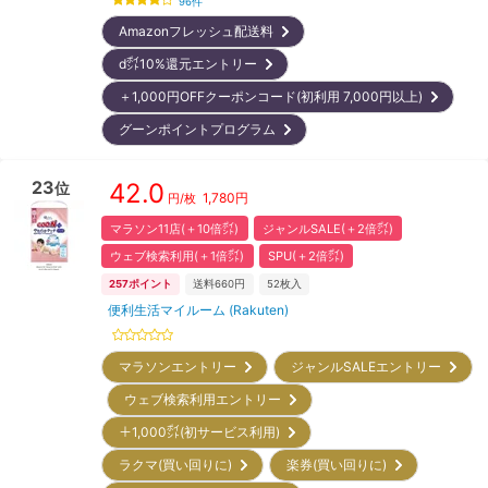
96
件
Amazonフレッシュ配送料
d㌽10%還元エントリー
＋1,000円OFFクーポンコード(初利用 7,000円以上)
グーンポイントプログラム
23
42.0
位
1,780
円
円/枚
マラソン11店(＋10倍㌽)
ジャンルSALE(＋2倍㌽)
ウェブ検索利用(＋1倍㌽)
SPU(＋2倍㌽)
257
ポイント
送料660円
52
枚入
便利生活マイルーム (Rakuten)
マラソンエントリー
ジャンルSALEエントリー
ウェブ検索利用エントリー
＋1,000㌽(初サービス利用)
ラクマ(買い回りに)
楽券(買い回りに)