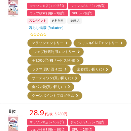
マラソン11店(＋10倍㌽)
ジャンルSALE(＋2倍㌽)
ウェブ検索利用(＋1倍㌽)
SPU(＋2倍㌽)
772
ポイント
送料無料
156
枚入
暮らし健康 (Rakuten)
マラソンエントリー
ジャンルSALEエントリー
ウェブ検索利用エントリー
＋1,000㌽(初サービス利用)
ラクマ(買い回りに)
楽券(買い回りに)
サーティワン(買い回りに)
食パン袋(買い回りに)
グーンポイントプログラム
8
28.9
位
5,280
円
円/枚
マラソン11店(＋10倍㌽)
ジャンルSALE(＋2倍㌽)
ウェブ検索利用(＋1倍㌽)
SPU(＋2倍㌽)