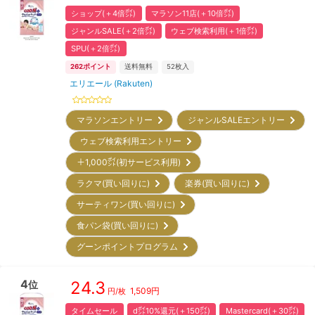
ショップ(＋4倍㌽)
マラソン11店(＋10倍㌽)
ジャンルSALE(＋2倍㌽)
ウェブ検索利用(＋1倍㌽)
SPU(＋2倍㌽)
262
ポイント
送料無料
52
枚入
エリエール (Rakuten)
マラソンエントリー
ジャンルSALEエントリー
ウェブ検索利用エントリー
＋1,000㌽(初サービス利用)
ラクマ(買い回りに)
楽券(買い回りに)
サーティワン(買い回りに)
食パン袋(買い回りに)
グーンポイントプログラム
4
24.3
位
1,509
円
円/枚
タイムセール
d㌽10%還元(＋150㌽)
Mastercard(＋30㌽)