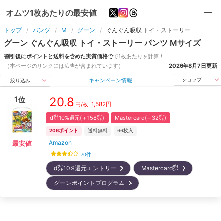
オムツ1枚あたりの最安値
トップ
パンツ
M
グーン
ぐんぐん吸収 トイ・ストーリー
グーン
ぐんぐん吸収 トイ・ストーリー
パンツ
M
サイズ
割引後にポイントと送料を含めた実質価格で
で1枚あたりを計算！
（本ページのリンクには広告が含まれています）
2026年8月7日
更新
キャンペーン情報
ショップ
絞り込み
1
20.8
位
1,582
円
円/枚
d㌽10%還元(＋158㌽)
Mastercard(＋32㌽)
206
ポイント
送料無料
66
枚入
Amazon
最安値
70
件
d㌽10%還元エントリー
Mastercard㌽
グーンポイントプログラム