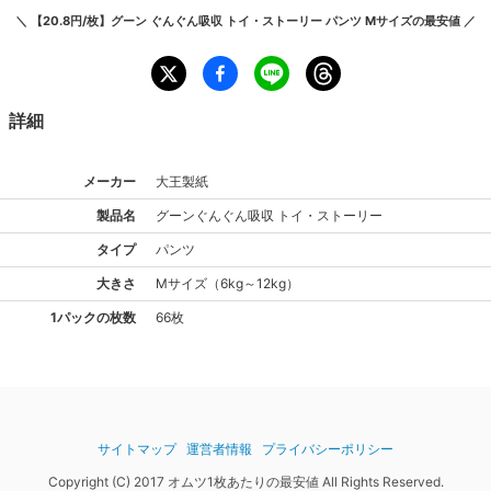
＼
【20.8円/枚】グーン ぐんぐん吸収 トイ・ストーリー パンツ Mサイズ
の最安値 ／
詳細
メーカー
大王製紙
製品名
グーン
ぐんぐん吸収 トイ・ストーリー
タイプ
パンツ
大きさ
M
サイズ
（
6kg～12kg
）
1パックの枚数
66枚
サイトマップ
運営者情報
プライバシーポリシー
Copyright (C) 2017 オムツ1枚あたりの最安値 All Rights Reserved.