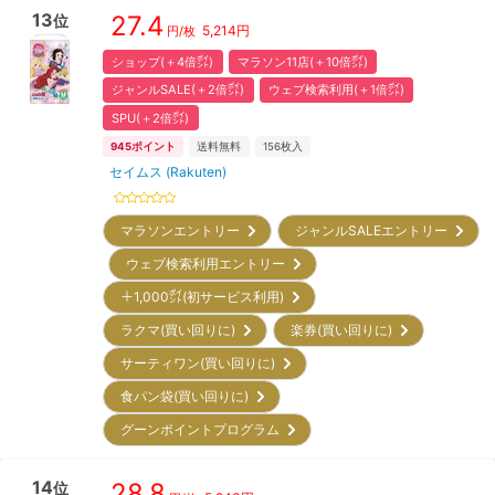
13
27.4
位
5,214
円
円/枚
ショップ(＋4倍㌽)
マラソン11店(＋10倍㌽)
ジャンルSALE(＋2倍㌽)
ウェブ検索利用(＋1倍㌽)
SPU(＋2倍㌽)
945
ポイント
送料無料
156
枚入
セイムス (Rakuten)
マラソンエントリー
ジャンルSALEエントリー
ウェブ検索利用エントリー
＋1,000㌽(初サービス利用)
ラクマ(買い回りに)
楽券(買い回りに)
サーティワン(買い回りに)
食パン袋(買い回りに)
グーンポイントプログラム
14
28.8
位