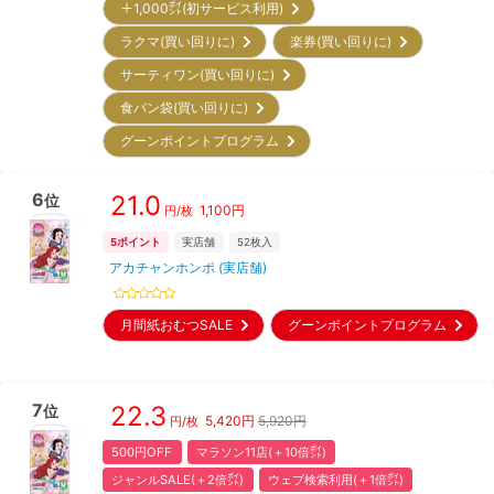
＋1,000㌽(初サービス利用)
ラクマ(買い回りに)
楽券(買い回りに)
サーティワン(買い回りに)
食パン袋(買い回りに)
グーンポイントプログラム
6
21.0
位
1,100
円
円/枚
5
ポイント
実店舗
52
枚入
アカチャンホンポ (実店舗)
月間紙おむつSALE
グーンポイントプログラム
7
22.3
位
5,420
円
5,920円
円/枚
500円OFF
マラソン11店(＋10倍㌽)
ジャンルSALE(＋2倍㌽)
ウェブ検索利用(＋1倍㌽)