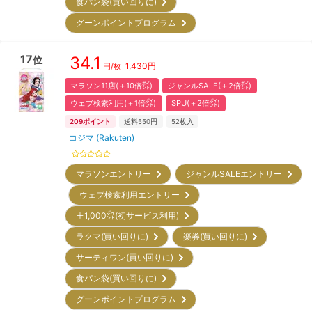
食パン袋(買い回りに)
グーンポイントプログラム
17
34.1
位
1,430
円
円/枚
マラソン11店(＋10倍㌽)
ジャンルSALE(＋2倍㌽)
ウェブ検索利用(＋1倍㌽)
SPU(＋2倍㌽)
209
ポイント
送料550円
52
枚入
コジマ (Rakuten)
マラソンエントリー
ジャンルSALEエントリー
ウェブ検索利用エントリー
＋1,000㌽(初サービス利用)
ラクマ(買い回りに)
楽券(買い回りに)
サーティワン(買い回りに)
食パン袋(買い回りに)
グーンポイントプログラム