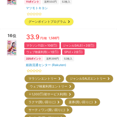
11
ポイント
送料550円
52
枚入
マツモトキヨシ
グーンポイントプログラム
16
33.9
位
1,588
円
円/枚
マラソン11店(＋10倍㌽)
ジャンルSALE(＋2倍㌽)
ウェブ検索利用(＋1倍㌽)
SPU(＋2倍㌽)
225
ポイント
送料399円
52
枚入
姫路流通センター (Rakuten)
マラソンエントリー
ジャンルSALEエントリー
ウェブ検索利用エントリー
＋1,000㌽(初サービス利用)
ラクマ(買い回りに)
楽券(買い回りに)
サーティワン(買い回りに)