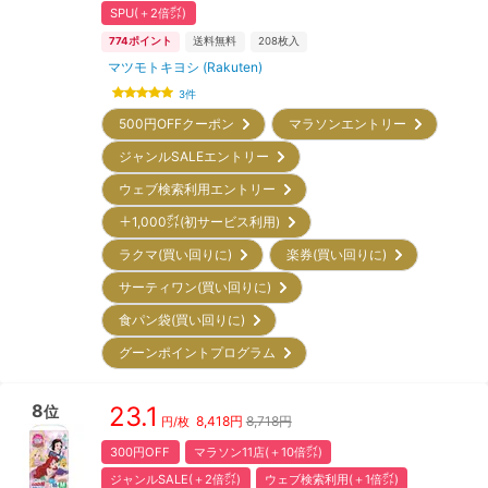
SPU(＋2倍㌽)
774
ポイント
送料無料
208
枚入
マツモトキヨシ (Rakuten)
3
件
500円OFFクーポン
マラソンエントリー
ジャンルSALEエントリー
ウェブ検索利用エントリー
＋1,000㌽(初サービス利用)
ラクマ(買い回りに)
楽券(買い回りに)
サーティワン(買い回りに)
食パン袋(買い回りに)
グーンポイントプログラム
8
23.1
位
8,418
円
8,718円
円/枚
300円OFF
マラソン11店(＋10倍㌽)
ジャンルSALE(＋2倍㌽)
ウェブ検索利用(＋1倍㌽)