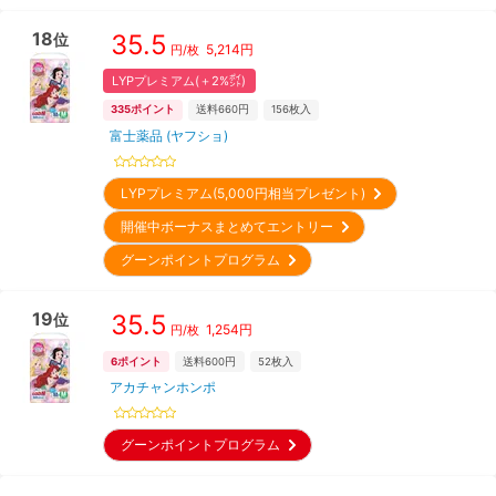
18
35.5
位
5,214
円
円/枚
LYPプレミアム(＋2%㌽)
335
ポイント
送料660円
156
枚入
富士薬品 (ヤフショ)
LYPプレミアム(5,000円相当プレゼント)
開催中ボーナスまとめてエントリー
グーンポイントプログラム
19
35.5
位
1,254
円
円/枚
6
ポイント
送料600円
52
枚入
アカチャンホンポ
グーンポイントプログラム