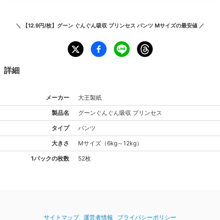
＼
【12.9円/枚】グーン ぐんぐん吸収 プリンセス パンツ Mサイズ
の最安値 ／
詳細
メーカー
大王製紙
製品名
グーン
ぐんぐん吸収 プリンセス
タイプ
パンツ
大きさ
M
サイズ
（
6kg～12kg
）
1パックの枚数
52枚
サイトマップ
運営者情報
プライバシーポリシー