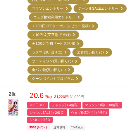
マラソンエントリー
ジャンルSALEエントリー
ウェブ検索利用エントリー
＋200円OFFクーポン(レビュー投稿)
＋10倍㌽(ママ割 初登録)
＋1,000㌽(初サービス利用)
ラクマ(買い回りに)
楽券(買い回りに)
サーティワン(買い回りに)
食パン袋(買い回りに)
グーンポイントプログラム
2
20.6
位
31,220
円
31,920円
円/枚
700円OFF
ショップ(＋4倍㌽)
マラソン11店(＋10倍㌽)
ジャンルSALE(＋2倍㌽)
ウェブ検索利用(＋1倍㌽)
SPU(＋2倍㌽)
5556
ポイント
送料無料
1248
枚入