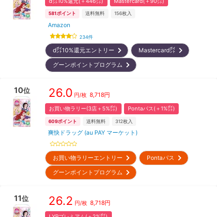
d㌽10%還元(＋446㌽)
Mastercard(＋90㌽)
581
ポイント
送料無料
156
枚入
Amazon
234
件
d㌽10%還元エントリー
Mastercard㌽
グーンポイントプログラム
10
26.0
位
8,718
円
円/枚
お買い物ラリー(3店＋5%㌽)
Pontaパス(＋1%㌽)
609
ポイント
送料無料
312
枚入
爽快ドラッグ (au PAY マーケット)
お買い物ラリーエントリー
Pontaパス
グーンポイントプログラム
11
26.2
位
8,718
円
円/枚
LYPプレミアム(＋2%㌽)