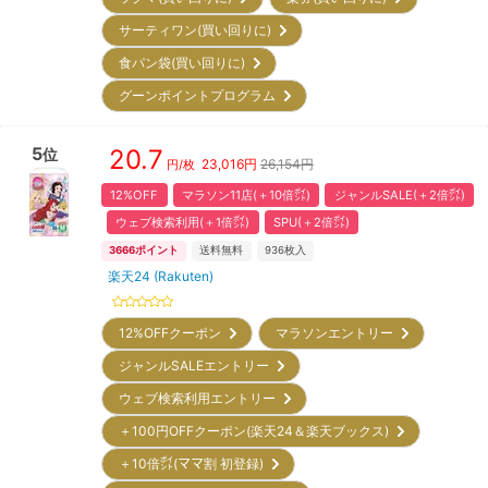
サーティワン(買い回りに)
食パン袋(買い回りに)
グーンポイントプログラム
5
20.7
位
23,016
円
26,154円
円/枚
12%OFF
マラソン11店(＋10倍㌽)
ジャンルSALE(＋2倍㌽)
ウェブ検索利用(＋1倍㌽)
SPU(＋2倍㌽)
3666
ポイント
送料無料
936
枚入
楽天24 (Rakuten)
12%OFFクーポン
マラソンエントリー
ジャンルSALEエントリー
ウェブ検索利用エントリー
＋100円OFFクーポン(楽天24＆楽天ブックス)
＋10倍㌽(ママ割 初登録)