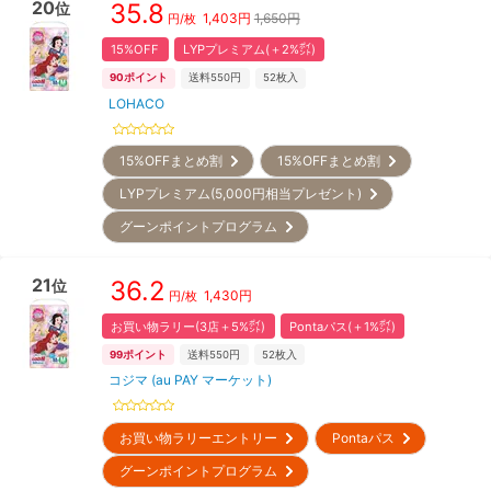
20
35.8
位
1,403
円
1,650円
円/枚
15%OFF
LYPプレミアム(＋2%㌽)
90
ポイント
送料550円
52
枚入
LOHACO
15%OFFまとめ割
15%OFFまとめ割
LYPプレミアム(5,000円相当プレゼント)
グーンポイントプログラム
21
36.2
位
1,430
円
円/枚
お買い物ラリー(3店＋5%㌽)
Pontaパス(＋1%㌽)
99
ポイント
送料550円
52
枚入
コジマ (au PAY マーケット)
お買い物ラリーエントリー
Pontaパス
グーンポイントプログラム