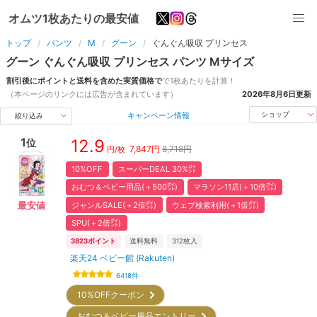
オムツ1枚あたりの最安値
トップ
パンツ
M
グーン
ぐんぐん吸収 プリンセス
グーン
ぐんぐん吸収 プリンセス
パンツ
M
サイズ
割引後にポイントと送料を含めた実質価格で
で1枚あたりを計算！
（本ページのリンクには広告が含まれています）
2026年8月6日
更新
キャンペーン情報
ショップ
絞り込み
1
12.9
位
7,847
円
8,718円
円/枚
10%OFF
スーパーDEAL 30%㌽
おむつ＆ベビー用品(＋500㌽)
マラソン11店(＋10倍㌽)
ジャンルSALE(＋2倍㌽)
ウェブ検索利用(＋1倍㌽)
最安値
SPU(＋2倍㌽)
3823
ポイント
送料無料
312
枚入
楽天24 ベビー館 (Rakuten)
6418
件
10%OFFクーポン
おむつ＆ベビー用品エントリー