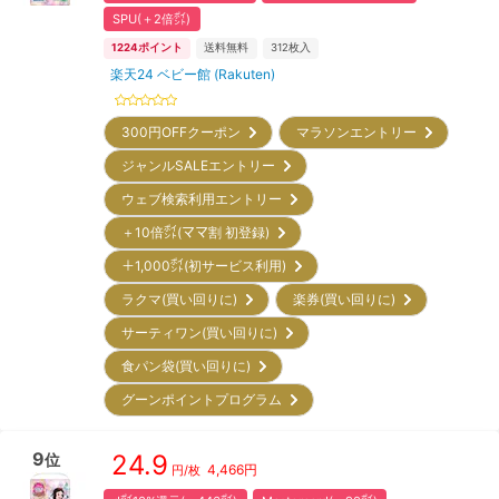
SPU(＋2倍㌽)
1224
ポイント
送料無料
312
枚入
楽天24 ベビー館 (Rakuten)
300円OFFクーポン
マラソンエントリー
ジャンルSALEエントリー
ウェブ検索利用エントリー
＋10倍㌽(ママ割 初登録)
＋1,000㌽(初サービス利用)
ラクマ(買い回りに)
楽券(買い回りに)
サーティワン(買い回りに)
食パン袋(買い回りに)
グーンポイントプログラム
9
24.9
位
4,466
円
円/枚