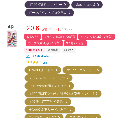
d㌽10%還元エントリー
Mastercard㌽
グーンポイントプログラム
4
20.6
位
11,508
円
13,077円
円/枚
12%OFF
マラソン11店(＋10倍㌽)
ジャンルSALE(＋2倍㌽)
ウェブ検索利用(＋1倍㌽)
SPU(＋2倍㌽)
1869
ポイント
送料無料
468
枚入
楽天24 (Rakuten)
2
件
12%OFFクーポン
マラソンエントリー
ジャンルSALEエントリー
ウェブ検索利用エントリー
＋100円OFFクーポン(楽天24＆楽天ブックス)
＋10倍㌽(ママ割 初登録)
＋1,000㌽(初サービス利用)
ラクマ(買い回りに)
楽券(買い回りに)