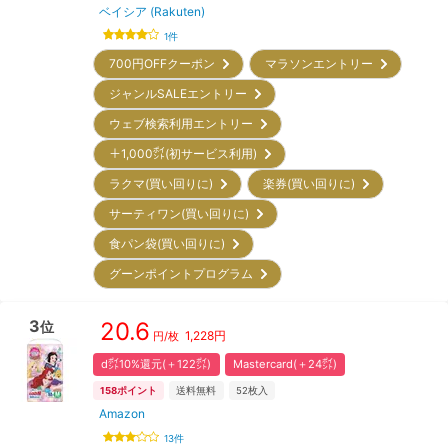
ベイシア (Rakuten)
1
件
700円OFFクーポン
マラソンエントリー
ジャンルSALEエントリー
ウェブ検索利用エントリー
＋1,000㌽(初サービス利用)
ラクマ(買い回りに)
楽券(買い回りに)
サーティワン(買い回りに)
食パン袋(買い回りに)
グーンポイントプログラム
3
20.6
位
1,228
円
円/枚
d㌽10%還元(＋122㌽)
Mastercard(＋24㌽)
158
ポイント
送料無料
52
枚入
Amazon
13
件