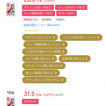
5,243
円
円/枚
マラソン11店(＋10倍㌽)
ジャンルSALE(＋2倍㌽)
ウェブ検索利用(＋1倍㌽)
SPU(＋2倍㌽)
757
ポイント
送料無料
156
枚入
姫路流通センター (Rakuten)
マラソンエントリー
ジャンルSALEエントリー
ウェブ検索利用エントリー
＋1,000㌽(初サービス利用)
ラクマ(買い回りに)
楽券(買い回りに)
サーティワン(買い回りに)
食パン袋(買い回りに)
グーンポイントプログラム
15
31.5
位
1,097
円
1,227円
円/枚
130円OFF