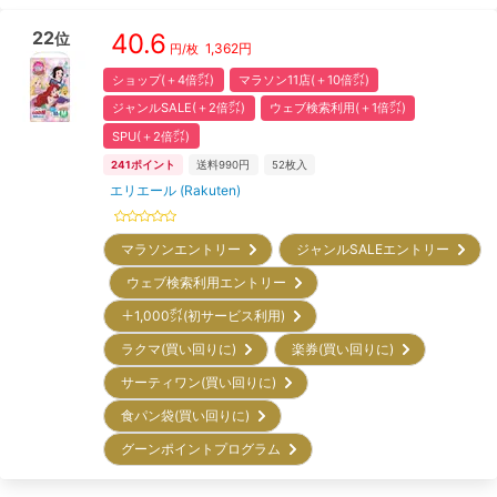
22
40.6
位
1,362
円
円/枚
ショップ(＋4倍㌽)
マラソン11店(＋10倍㌽)
ジャンルSALE(＋2倍㌽)
ウェブ検索利用(＋1倍㌽)
SPU(＋2倍㌽)
241
ポイント
送料990円
52
枚入
エリエール (Rakuten)
マラソンエントリー
ジャンルSALEエントリー
ウェブ検索利用エントリー
＋1,000㌽(初サービス利用)
ラクマ(買い回りに)
楽券(買い回りに)
サーティワン(買い回りに)
食パン袋(買い回りに)
グーンポイントプログラム