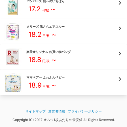
パンパース
肌へのいちばん
17.2
～
円/枚
メリーズ
肌さらエアスルー
18.2
～
円/枚
楽天オリジナル
お買い物パンダ
18.8
～
円/枚
ママベアー
ふわふわベビー
18.9
～
円/枚
サイトマップ
運営者情報
プライバシーポリシー
Copyright (C) 2017 オムツ1枚あたりの最安値 All Rights Reserved.