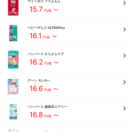
マミーポコ
ドラえもん
15.7
～
円/枚
ベビーザらス
ULTRAPlus
16.1
～
円/枚
パンパース
さらさらケア
16.2
～
円/枚
グーン
モレ0へ
16.6
～
円/枚
パンパース
超吸収エアリー
16.8
～
円/枚