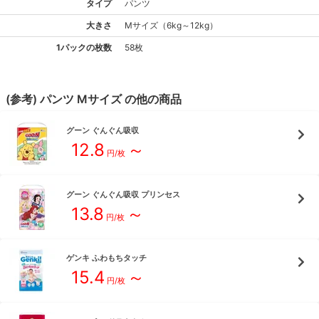
タイプ
パンツ
大きさ
M
サイズ
（
6kg～12kg
）
1パックの枚数
58枚
(参考)
パンツ
M
サイズ
の他の商品
グーン
ぐんぐん吸収
12.8
～
円/枚
グーン
ぐんぐん吸収 プリンセス
13.8
～
円/枚
ゲンキ
ふわもちタッチ
15.4
～
円/枚