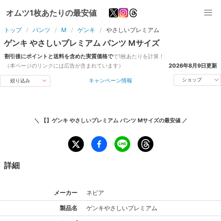
オムツ1枚あたりの最安値
トップ
パンツ
M
ゲンキ
やさしいプレミアム
ゲンキ
やさしいプレミアム
パンツ
M
サイズ
割引後にポイントと送料を含めた実質価格で
で1枚あたりを計算！
（本ページのリンクには広告が含まれています）
2026年8月9日
更新
キャンペーン情報
ショップ
絞り込み
＼
【】ゲンキ やさしいプレミアム パンツ Mサイズ
の最安値 ／
詳細
メーカー
ネピア
製品名
ゲンキ
やさしいプレミアム