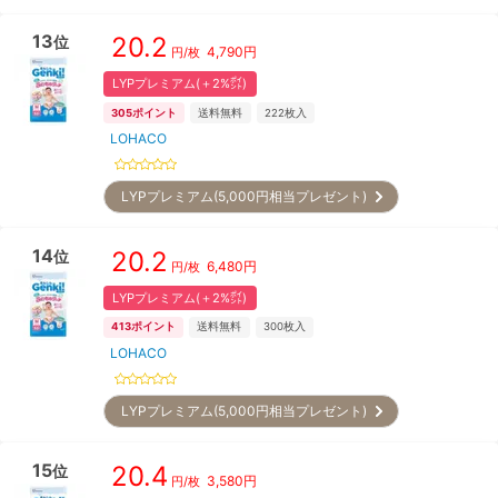
13
20.2
位
4,790
円
円/枚
LYPプレミアム(＋2%㌽)
305
ポイント
送料無料
222
枚入
LOHACO
LYPプレミアム(5,000円相当プレゼント)
14
20.2
位
6,480
円
円/枚
LYPプレミアム(＋2%㌽)
413
ポイント
送料無料
300
枚入
LOHACO
LYPプレミアム(5,000円相当プレゼント)
15
20.4
位
3,580
円
円/枚