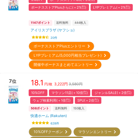
ボーナスストアPlusさらに(＋2%㌽)
LYPプレミアム(＋2%㌽)
1147
ポイント
送料無料
444
枚入
アイリスプラザ (ヤフショ)
20
件
ボーナスストアPlusエントリー
LYPプレミアム(5,000円相当プレゼント)
開催中ボーナスまとめてエントリー
7
18.1
位
3,222
円
3,580円
円/枚
10%OFF
マラソン11店(＋10倍㌽)
ジャンルSALE(＋2倍㌽)
ウェブ検索利用(＋1倍㌽)
SPU(＋2倍㌽)
508
ポイント
送料無料
150
枚入
快適ホーム (Rakuten)
628
件
10%OFFクーポン
マラソンエントリー