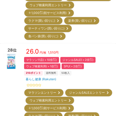
ウェブ検索利用エントリー
＋1,000㌽(初サービス利用)
ラクマ(買い回りに)
楽券(買い回りに)
サーティワン(買い回りに)
食パン袋(買い回りに)
28
26.0
位
1,510
円
円/枚
マラソン11店(＋10倍㌽)
ジャンルSALE(＋2倍㌽)
ウェブ検索利用(＋1倍㌽)
SPU(＋2倍㌽)
210
ポイント
送料無料
50
枚入
暮らし健康 (Rakuten)
マラソンエントリー
ジャンルSALEエントリー
ウェブ検索利用エントリー
＋1,000㌽(初サービス利用)
ラクマ(買い回りに)
楽券(買い回りに)