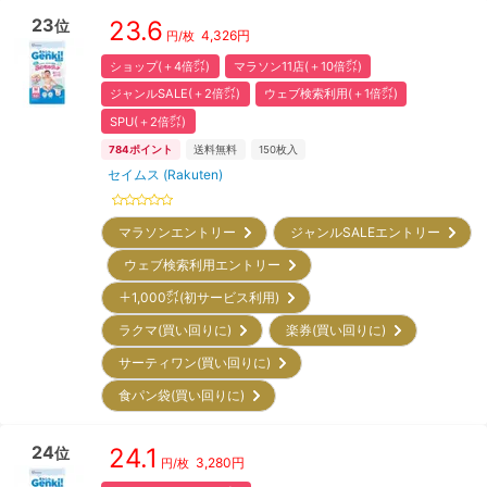
23
23.6
位
4,326
円
円/枚
ショップ(＋4倍㌽)
マラソン11店(＋10倍㌽)
ジャンルSALE(＋2倍㌽)
ウェブ検索利用(＋1倍㌽)
SPU(＋2倍㌽)
784
ポイント
送料無料
150
枚入
セイムス (Rakuten)
マラソンエントリー
ジャンルSALEエントリー
ウェブ検索利用エントリー
＋1,000㌽(初サービス利用)
ラクマ(買い回りに)
楽券(買い回りに)
サーティワン(買い回りに)
食パン袋(買い回りに)
24
24.1
位
3,280
円
円/枚