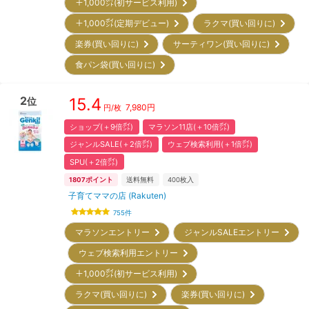
＋1,000㌽(初サービス利用)
＋1,000㌽(定期デビュー)
ラクマ(買い回りに)
楽券(買い回りに)
サーティワン(買い回りに)
食パン袋(買い回りに)
2
15.4
位
7,980
円
円/枚
ショップ(＋9倍㌽)
マラソン11店(＋10倍㌽)
ジャンルSALE(＋2倍㌽)
ウェブ検索利用(＋1倍㌽)
SPU(＋2倍㌽)
1807
ポイント
送料無料
400
枚入
子育てママの店 (Rakuten)
755
件
マラソンエントリー
ジャンルSALEエントリー
ウェブ検索利用エントリー
＋1,000㌽(初サービス利用)
ラクマ(買い回りに)
楽券(買い回りに)