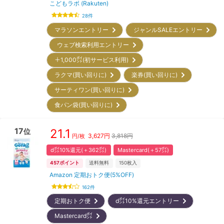
こどもラボ (Rakuten)
28
件
マラソンエントリー
ジャンルSALEエントリー
ウェブ検索利用エントリー
＋1,000㌽(初サービス利用)
ラクマ(買い回りに)
楽券(買い回りに)
サーティワン(買い回りに)
食パン袋(買い回りに)
17
21.1
位
3,627
円
3,818円
円/枚
d㌽10%還元(＋362㌽)
Mastercard(＋57㌽)
457
ポイント
送料無料
150
枚入
Amazon 定期おトク便(5%OFF)
162
件
定期おトク便
d㌽10%還元エントリー
Mastercard㌽