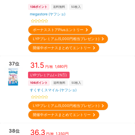
136
ポイント
送料無料
50
枚入
megastore (ヤフショ)
ボーナスストアPlusエントリー
LYPプレミアム(5,000円相当プレゼント)
開催中ボーナスまとめてエントリー
37
31.5
位
1,680
円
円/枚
LYPプレミアム(＋2%㌽)
106
ポイント
送料無料
50
枚入
すくすくスマイル (ヤフショ)
LYPプレミアム(5,000円相当プレゼント)
開催中ボーナスまとめてエントリー
38
36.3
位
1,350
円
円/枚