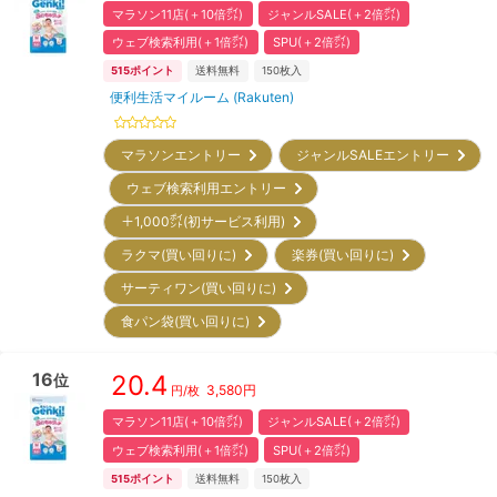
マラソン11店(＋10倍㌽)
ジャンルSALE(＋2倍㌽)
ウェブ検索利用(＋1倍㌽)
SPU(＋2倍㌽)
515
ポイント
送料無料
150
枚入
便利生活マイルーム (Rakuten)
マラソンエントリー
ジャンルSALEエントリー
ウェブ検索利用エントリー
＋1,000㌽(初サービス利用)
ラクマ(買い回りに)
楽券(買い回りに)
サーティワン(買い回りに)
食パン袋(買い回りに)
16
20.4
位
3,580
円
円/枚
マラソン11店(＋10倍㌽)
ジャンルSALE(＋2倍㌽)
ウェブ検索利用(＋1倍㌽)
SPU(＋2倍㌽)
515
ポイント
送料無料
150
枚入