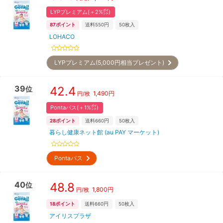
LYPプレミアム(＋2%㌽)
87
ポイント
送料550円
50
枚入
LOHACO
LYPプレミアム(5,000円相当プレゼント)
39
42.4
位
1,490
円
円/枚
Pontaパス(＋1%㌽)
28
ポイント
送料660円
50
枚入
暮らし健康ネット館 (au PAY マーケット)
Pontaパス
40
48.8
位
1,800
円
円/枚
18
ポイント
送料660円
50
枚入
アイリスプラザ