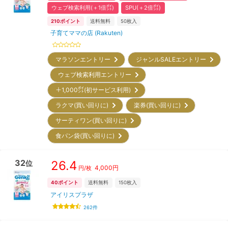
ウェブ検索利用(＋1倍㌽)
SPU(＋2倍㌽)
210
ポイント
送料無料
50
枚入
子育てママの店 (Rakuten)
マラソンエントリー
ジャンルSALEエントリー
ウェブ検索利用エントリー
＋1,000㌽(初サービス利用)
ラクマ(買い回りに)
楽券(買い回りに)
サーティワン(買い回りに)
食パン袋(買い回りに)
32
26.4
位
4,000
円
円/枚
40
ポイント
送料無料
150
枚入
アイリスプラザ
262
件