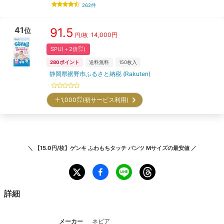
262
件
41
91.5
位
14,000
円
円/枚
SPU(＋2倍㌽)
280
ポイント
送料無料
150
枚入
静岡県裾野市ふるさと納税 (Rakuten)
＋1,000㌽(初サービス利用)
＼
【15.0円/枚】ゲンキ ふわもちタッチ パンツ Mサイズ
の最安値 ／
詳細
メーカー
ネピア