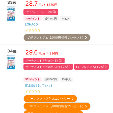
33
28.7
位
1,680
円
円/枚
LYPプレミアム(＋2%㌽)
109
ポイント
送料550円
74
枚入
LOHACO
LYPプレミアム(5,000円相当プレゼント)
34
29.6
位
4,326
円
円/枚
ボーナスストアPlus(＋5%㌽)
ボーナスストアPlusさらに(＋2%㌽)
LYPプレミアム(＋2%㌽)
552
ポイント
送料660円
150
枚入
富士薬品 (ヤフショ)
ボーナスストアPlusエントリー
LYPプレミアム(5,000円相当プレゼント)