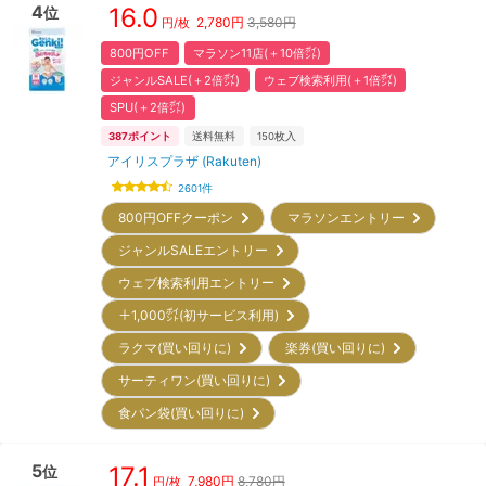
4
16.0
位
2,780
円
3,580円
円/枚
800円OFF
マラソン11店(＋10倍㌽)
ジャンルSALE(＋2倍㌽)
ウェブ検索利用(＋1倍㌽)
SPU(＋2倍㌽)
387
ポイント
送料無料
150
枚入
アイリスプラザ (Rakuten)
2601
件
800円OFFクーポン
マラソンエントリー
ジャンルSALEエントリー
ウェブ検索利用エントリー
＋1,000㌽(初サービス利用)
ラクマ(買い回りに)
楽券(買い回りに)
サーティワン(買い回りに)
食パン袋(買い回りに)
5
17.1
位
7,980
円
8,780円
円/枚