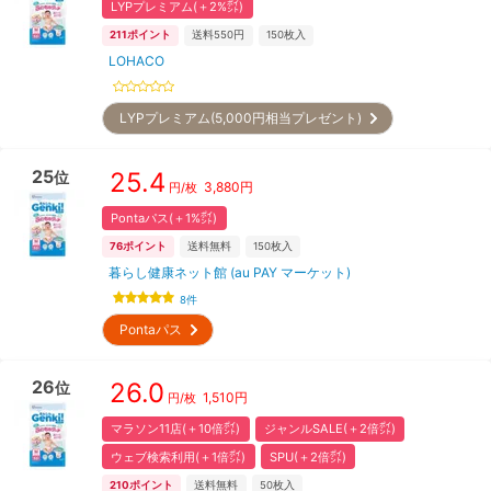
LYPプレミアム(＋2%㌽)
211
ポイント
送料550円
150
枚入
LOHACO
LYPプレミアム(5,000円相当プレゼント)
25
25.4
位
3,880
円
円/枚
Pontaパス(＋1%㌽)
76
ポイント
送料無料
150
枚入
暮らし健康ネット館 (au PAY マーケット)
8
件
Pontaパス
26
26.0
位
1,510
円
円/枚
マラソン11店(＋10倍㌽)
ジャンルSALE(＋2倍㌽)
ウェブ検索利用(＋1倍㌽)
SPU(＋2倍㌽)
210
ポイント
送料無料
50
枚入