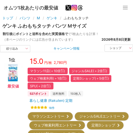
オムツ1枚あたりの最安値
トップ
パンツ
M
ゲンキ
ふわもちタッチ
ゲンキ
ふわもちタッチ
パンツ
M
サイズ
割引後にポイントと送料を含めた実質価格で
で1枚あたりを計算！
（本ページのリンクには広告が含まれています）
2026年8月8日
更新
キャンペーン情報
ショップ
絞り込み
1
15.0
位
2,780
円
円/枚
マラソン11店(＋10倍㌽)
ジャンルSALE(＋2倍㌽)
ウェブ検索利用(＋1倍㌽)
定期3ショップ(＋5倍㌽)
SPU(＋2倍㌽)
最安値
527
ポイント
送料無料
150
枚入
暮らし健康 (Rakuten) 定期
18
件
マラソンエントリー
ジャンルSALEエントリー
ウェブ検索利用エントリー
定期3ショップ