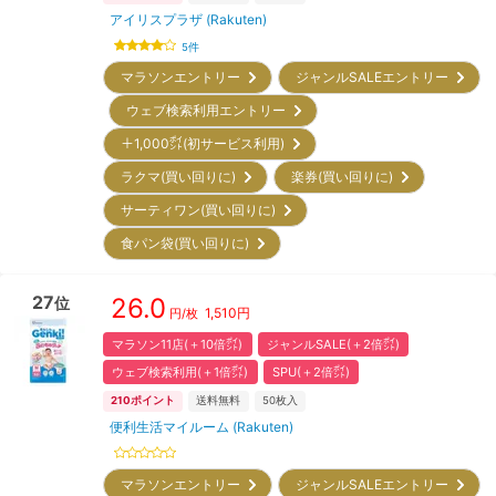
アイリスプラザ (Rakuten)
5
件
マラソンエントリー
ジャンルSALEエントリー
ウェブ検索利用エントリー
＋1,000㌽(初サービス利用)
ラクマ(買い回りに)
楽券(買い回りに)
サーティワン(買い回りに)
食パン袋(買い回りに)
27
26.0
位
1,510
円
円/枚
マラソン11店(＋10倍㌽)
ジャンルSALE(＋2倍㌽)
ウェブ検索利用(＋1倍㌽)
SPU(＋2倍㌽)
210
ポイント
送料無料
50
枚入
便利生活マイルーム (Rakuten)
マラソンエントリー
ジャンルSALEエントリー