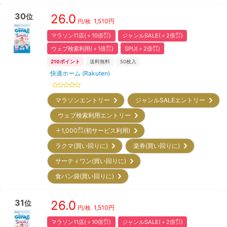
30
26.0
位
1,510
円
円/枚
マラソン11店(＋10倍㌽)
ジャンルSALE(＋2倍㌽)
ウェブ検索利用(＋1倍㌽)
SPU(＋2倍㌽)
210
ポイント
送料無料
50
枚入
快適ホーム (Rakuten)
マラソンエントリー
ジャンルSALEエントリー
ウェブ検索利用エントリー
＋1,000㌽(初サービス利用)
ラクマ(買い回りに)
楽券(買い回りに)
サーティワン(買い回りに)
食パン袋(買い回りに)
31
26.0
位
1,510
円
円/枚
マラソン11店(＋10倍㌽)
ジャンルSALE(＋2倍㌽)