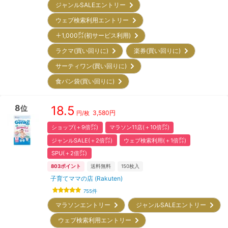
ジャンルSALEエントリー
ウェブ検索利用エントリー
＋1,000㌽(初サービス利用)
ラクマ(買い回りに)
楽券(買い回りに)
サーティワン(買い回りに)
食パン袋(買い回りに)
8
18.5
位
3,580
円
円/枚
ショップ(＋9倍㌽)
マラソン11店(＋10倍㌽)
ジャンルSALE(＋2倍㌽)
ウェブ検索利用(＋1倍㌽)
SPU(＋2倍㌽)
803
ポイント
送料無料
150
枚入
子育てママの店 (Rakuten)
755
件
マラソンエントリー
ジャンルSALEエントリー
ウェブ検索利用エントリー