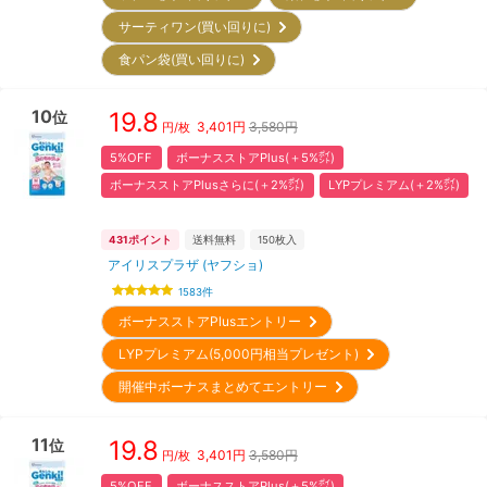
サーティワン(買い回りに)
食パン袋(買い回りに)
10
19.8
位
3,401
円
3,580円
円/枚
5%OFF
ボーナスストアPlus(＋5%㌽)
ボーナスストアPlusさらに(＋2%㌽)
LYPプレミアム(＋2%㌽)
431
ポイント
送料無料
150
枚入
アイリスプラザ (ヤフショ)
1583
件
ボーナスストアPlusエントリー
LYPプレミアム(5,000円相当プレゼント)
開催中ボーナスまとめてエントリー
11
19.8
位
3,401
円
3,580円
円/枚
5%OFF
ボーナスストアPlus(＋5%㌽)