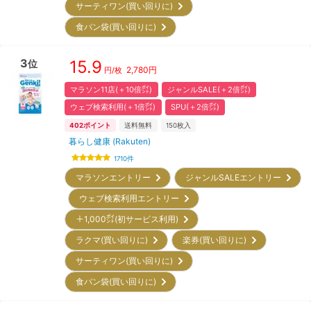
サーティワン(買い回りに)
食パン袋(買い回りに)
3
15.9
位
2,780
円
円/枚
マラソン11店(＋10倍㌽)
ジャンルSALE(＋2倍㌽)
ウェブ検索利用(＋1倍㌽)
SPU(＋2倍㌽)
402
ポイント
送料無料
150
枚入
暮らし健康 (Rakuten)
1710
件
マラソンエントリー
ジャンルSALEエントリー
ウェブ検索利用エントリー
＋1,000㌽(初サービス利用)
ラクマ(買い回りに)
楽券(買い回りに)
サーティワン(買い回りに)
食パン袋(買い回りに)