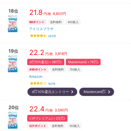
18
21.8
位
8,800
円
円/枚
88
ポイント
送料無料
400
枚入
アイリスプラザ
262
件
19
22.2
位
3,818
円
円/枚
d㌽10%還元(＋381㌽)
Mastercard(＋76㌽)
495
ポイント
送料無料
150
枚入
Amazon
162
件
d㌽10%還元エントリー
Mastercard㌽
20
22.4
位
3,580
円
円/枚
LYPプレミアム(＋2%㌽)
227
ポイント
送料無料
150
枚入