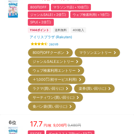
800円OFF
マラソン11店(＋10倍㌽)
ジャンルSALE(＋2倍㌽)
ウェブ検索利用(＋1倍㌽)
SPU(＋2倍㌽)
1144
ポイント
送料無料
400
枚入
アイリスプラザ (Rakuten)
2601
件
800円OFFクーポン
マラソンエントリー
ジャンルSALEエントリー
ウェブ検索利用エントリー
＋1,000㌽(初サービス利用)
ラクマ(買い回りに)
楽券(買い回りに)
サーティワン(買い回りに)
食パン袋(買い回りに)
6
17.7
位
9,006
円
9,480円
円/枚
5%OFF
ボーナスストアPlus(＋5%㌽)