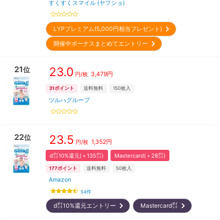
すくすくスマイル (ヤフショ)
LYPプレミアム(5,000円相当プレゼント)
開催中ボーナスまとめてエントリー
21
23.0
位
3,479
円
円/枚
31
ポイント
送料無料
150
枚入
ツルハグループ
22
23.5
位
1,352
円
円/枚
d㌽10%還元(＋135㌽)
Mastercard(＋28㌽)
177
ポイント
送料無料
50
枚入
Amazon
54
件
d㌽10%還元エントリー
Mastercard㌽