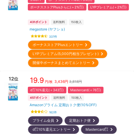
ボーナスストアPlusさらに(＋2%㌽)
LYPプレミアム(＋2%㌽)
431
ポイント
送料無料
150
枚入
megastore (ヤフショ)
337
件
ボーナスストアPlusエントリー
LYPプレミアム(5,000円相当プレゼント)
開催中ボーナスまとめてエントリー
12
19.9
位
3,436
円
3,818円
円/枚
d㌽10%還元(＋343㌽)
Mastercard(＋76㌽)
457
ポイント
送料無料
150
枚入
Amazonプライム 定期おトク便(10%OFF)
162
件
プライム会員
定期おトク便
d㌽10%還元エントリー
Mastercard㌽