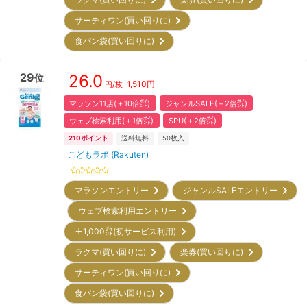
サーティワン(買い回りに)
食パン袋(買い回りに)
29
26.0
位
1,510
円
円/枚
マラソン11店(＋10倍㌽)
ジャンルSALE(＋2倍㌽)
ウェブ検索利用(＋1倍㌽)
SPU(＋2倍㌽)
210
ポイント
送料無料
50
枚入
こどもラボ (Rakuten)
マラソンエントリー
ジャンルSALEエントリー
ウェブ検索利用エントリー
＋1,000㌽(初サービス利用)
ラクマ(買い回りに)
楽券(買い回りに)
サーティワン(買い回りに)
食パン袋(買い回りに)