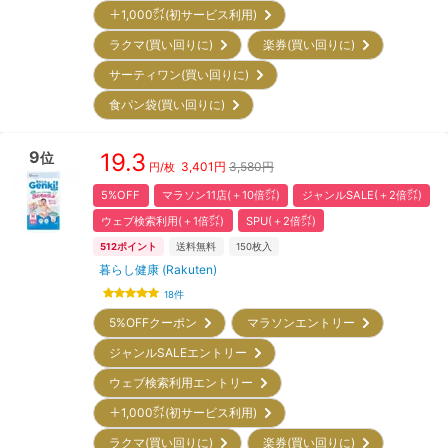
＋1,000㌽(初サービス利用)
ラクマ(買い回りに)
楽券(買い回りに)
サーティワン(買い回りに)
食パン袋(買い回りに)
9
19.3
位
3,401
円
3,580円
円/枚
5%OFF
マラソン11店(＋10倍㌽)
ジャンルSALE(＋2倍㌽)
ウェブ検索利用(＋1倍㌽)
SPU(＋2倍㌽)
512
ポイント
送料無料
150
枚入
暮らし健康 (Rakuten)
18
件
5%OFFクーポン
マラソンエントリー
ジャンルSALEエントリー
ウェブ検索利用エントリー
＋1,000㌽(初サービス利用)
ラクマ(買い回りに)
楽券(買い回りに)