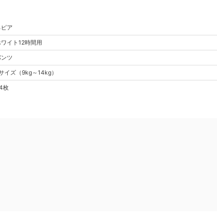
ネピア
ホワイト
12時間用
パンツ
サイズ
（
9kg～14kg
）
4枚