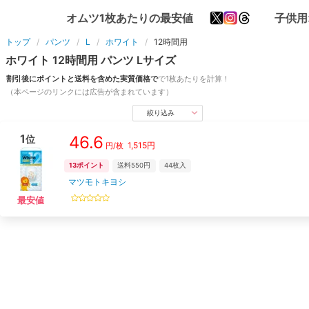
オムツ1枚あたりの最安値
子供用
トップ
パンツ
L
ホワイト
12時間用
ホワイト
12時間用
パンツ
L
サイズ
割引後にポイントと送料を含めた実質価格で
で1枚あたりを計算！
（本ページのリンクには広告が含まれています）
絞り込み
1
46.6
位
1,515
円
円/枚
13
ポイント
送料550円
44
枚入
マツモトキヨシ
最安値