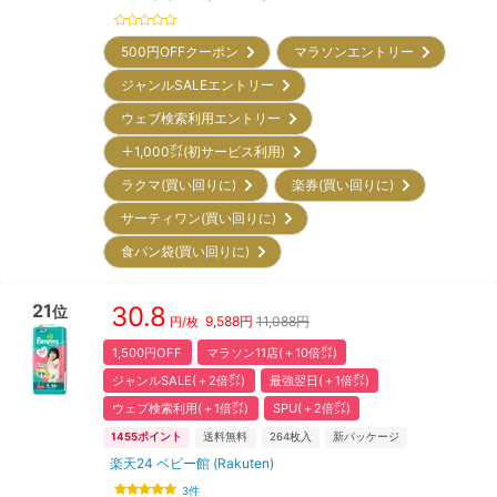
500円OFFクーポン
マラソンエントリー
ジャンルSALEエントリー
ウェブ検索利用エントリー
＋1,000㌽(初サービス利用)
ラクマ(買い回りに)
楽券(買い回りに)
サーティワン(買い回りに)
食パン袋(買い回りに)
21
30.8
位
9,588
円
11,088円
円/枚
1,500円OFF
マラソン11店(＋10倍㌽)
ジャンルSALE(＋2倍㌽)
最強翌日(＋1倍㌽)
ウェブ検索利用(＋1倍㌽)
SPU(＋2倍㌽)
1455
ポイント
送料無料
264
枚入
新パッケージ
楽天24 ベビー館 (Rakuten)
3
件