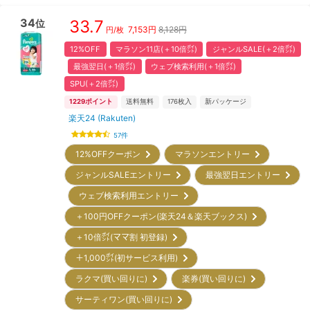
34
33.7
位
7,153
円
8,128円
円/枚
12%OFF
マラソン11店(＋10倍㌽)
ジャンルSALE(＋2倍㌽)
最強翌日(＋1倍㌽)
ウェブ検索利用(＋1倍㌽)
SPU(＋2倍㌽)
1229
ポイント
送料無料
176
枚入
新パッケージ
楽天24 (Rakuten)
57
件
12%OFFクーポン
マラソンエントリー
ジャンルSALEエントリー
最強翌日エントリー
ウェブ検索利用エントリー
＋100円OFFクーポン(楽天24＆楽天ブックス)
＋10倍㌽(ママ割 初登録)
＋1,000㌽(初サービス利用)
ラクマ(買い回りに)
楽券(買い回りに)
サーティワン(買い回りに)