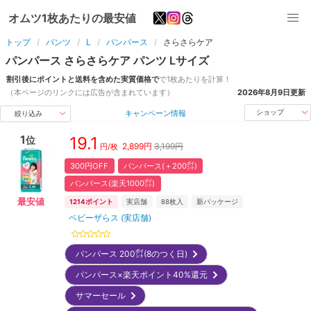
オムツ1枚あたりの最安値
トップ
パンツ
L
パンパース
さらさらケア
パンパース
さらさらケア
パンツ
L
サイズ
割引後にポイントと送料を含めた実質価格で
で1枚あたりを計算！
（本ページのリンクには広告が含まれています）
2026年8月9日
更新
キャンペーン情報
ショップ
絞り込み
1
19.1
位
2,899
円
3,199円
円/枚
300円OFF
パンパース(＋200㌽)
パンパース(楽天1000㌽)
最安値
1214
ポイント
実店舗
88
枚入
新パッケージ
ベビーザらス (実店舗)
パンパース 200㌽(8のつく日)
パンパース×楽天ポイント40%還元
サマーセール