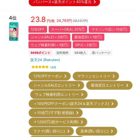
パンパース×楽天ポイント40%還元
4
23.8
位
24,761
円
28,137円
円/枚
12%OFF
スーパーDEAL 20%㌽
マラソン11店(＋10倍㌽)
ジャンルSALE(＋2倍㌽)
最強翌日(＋1倍㌽)
ウェブ検索利用(＋1倍㌽)
SPU(＋2倍㌽)
8469
ポイント
送料無料
684
枚入
新パッケージ
楽天24 (Rakuten)
14
件
12%OFFクーポン
マラソンエントリー
ジャンルSALEエントリー
最強翌日エントリー
ウェブ検索利用エントリー
＋100円OFFクーポン(楽天24＆楽天ブックス)
＋10倍㌽(ママ割 初登録)
＋1,000㌽(初サービス利用)
ラクマ(買い回りに)
楽券(買い回りに)