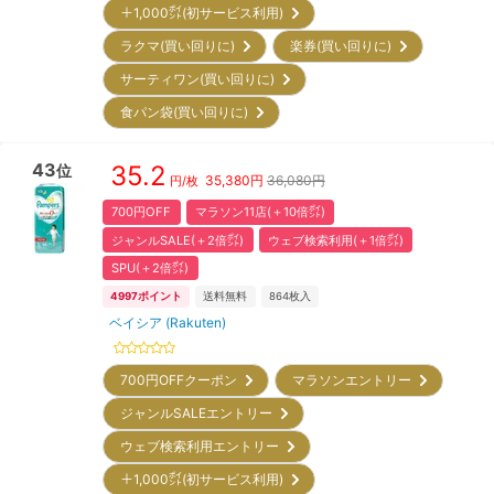
＋1,000㌽(初サービス利用)
ラクマ(買い回りに)
楽券(買い回りに)
サーティワン(買い回りに)
食パン袋(買い回りに)
43
35.2
位
35,380
円
36,080円
円/枚
700円OFF
マラソン11店(＋10倍㌽)
ジャンルSALE(＋2倍㌽)
ウェブ検索利用(＋1倍㌽)
SPU(＋2倍㌽)
4997
ポイント
送料無料
864
枚入
ベイシア (Rakuten)
700円OFFクーポン
マラソンエントリー
ジャンルSALEエントリー
ウェブ検索利用エントリー
＋1,000㌽(初サービス利用)