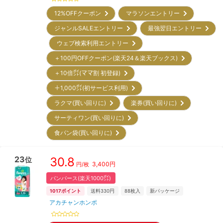
12%OFFクーポン
マラソンエントリー
ジャンルSALEエントリー
最強翌日エントリー
ウェブ検索利用エントリー
＋100円OFFクーポン(楽天24＆楽天ブックス)
＋10倍㌽(ママ割 初登録)
＋1,000㌽(初サービス利用)
ラクマ(買い回りに)
楽券(買い回りに)
サーティワン(買い回りに)
食パン袋(買い回りに)
23
30.8
位
3,400
円
円/枚
パンパース(楽天1000㌽)
1017
ポイント
送料330円
88
枚入
新パッケージ
アカチャンホンポ