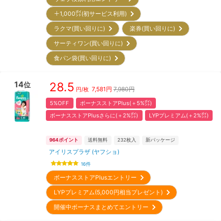
＋1,000㌽(初サービス利用)
ラクマ(買い回りに)
楽券(買い回りに)
サーティワン(買い回りに)
食パン袋(買い回りに)
14
28.5
位
7,581
円
7,980円
円/枚
5%OFF
ボーナスストアPlus(＋5%㌽)
ボーナスストアPlusさらに(＋2%㌽)
LYPプレミアム(＋2%㌽)
964
ポイント
送料無料
232
枚入
新パッケージ
アイリスプラザ (ヤフショ)
16
件
ボーナスストアPlusエントリー
LYPプレミアム(5,000円相当プレゼント)
開催中ボーナスまとめてエントリー