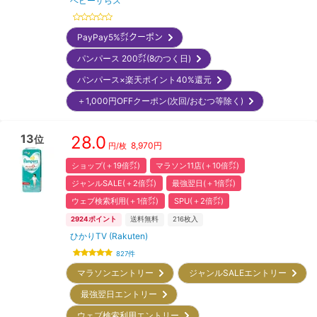
ベビーザらス
PayPay5%㌽クーポン
パンパース 200㌽(8のつく日)
パンパース×楽天ポイント40%還元
＋1,000円OFFクーポン(次回/おむつ等除く)
13
28.0
位
8,970
円
円/枚
ショップ(＋19倍㌽)
マラソン11店(＋10倍㌽)
ジャンルSALE(＋2倍㌽)
最強翌日(＋1倍㌽)
ウェブ検索利用(＋1倍㌽)
SPU(＋2倍㌽)
2924
ポイント
送料無料
216
枚入
ひかりTV (Rakuten)
827
件
マラソンエントリー
ジャンルSALEエントリー
最強翌日エントリー
ウェブ検索利用エントリー