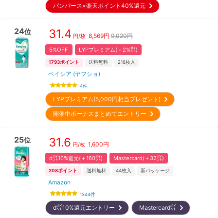
パンパース×楽天ポイント40%還元
24
31.4
位
8,569
円
9,020円
円/枚
5%OFF
LYPプレミアム(＋2%㌽)
1793
ポイント
送料無料
216
枚入
ベイシア (ヤフショ)
4
件
LYPプレミアム(5,000円相当プレゼント)
開催中ボーナスまとめてエントリー
25
31.6
位
1,600
円
円/枚
d㌽10%還元(＋160㌽)
Mastercard(＋32㌽)
208
ポイント
送料無料
44
枚入
新パッケージ
Amazon
1344
件
d㌽10%還元エントリー
Mastercard㌽