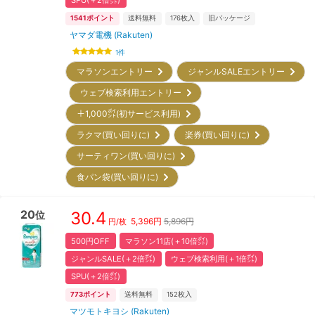
SPU(＋2倍㌽)
1541
ポイント
送料無料
176
枚入
旧パッケージ
ヤマダ電機 (Rakuten)
1
件
マラソンエントリー
ジャンルSALEエントリー
ウェブ検索利用エントリー
＋1,000㌽(初サービス利用)
ラクマ(買い回りに)
楽券(買い回りに)
サーティワン(買い回りに)
食パン袋(買い回りに)
20
30.4
位
5,396
円
5,896円
円/枚
500円OFF
マラソン11店(＋10倍㌽)
ジャンルSALE(＋2倍㌽)
ウェブ検索利用(＋1倍㌽)
SPU(＋2倍㌽)
773
ポイント
送料無料
152
枚入
マツモトキヨシ (Rakuten)