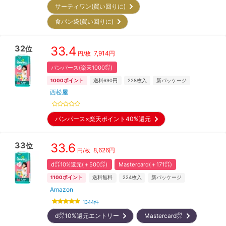
サーティワン(買い回りに)
食パン袋(買い回りに)
32
33.4
位
7,914
円
円/枚
パンパース(楽天1000㌽)
1000
ポイント
送料690円
228
枚入
新パッケージ
西松屋
パンパース×楽天ポイント40%還元
33
33.6
位
8,626
円
円/枚
d㌽10%還元(＋500㌽)
Mastercard(＋171㌽)
1100
ポイント
送料無料
224
枚入
新パッケージ
Amazon
1344
件
d㌽10%還元エントリー
Mastercard㌽