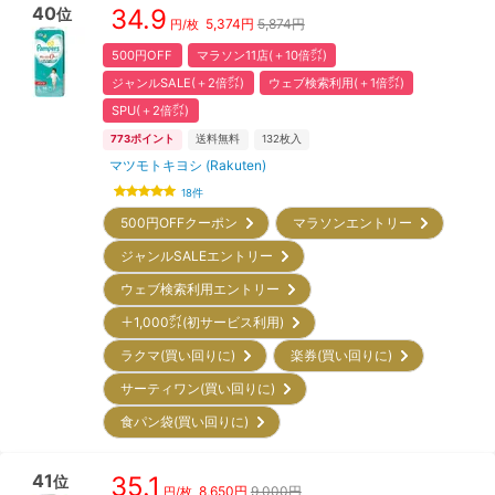
40
34.9
位
5,374
円
5,874円
円/枚
500円OFF
マラソン11店(＋10倍㌽)
ジャンルSALE(＋2倍㌽)
ウェブ検索利用(＋1倍㌽)
SPU(＋2倍㌽)
773
ポイント
送料無料
132
枚入
マツモトキヨシ (Rakuten)
18
件
500円OFFクーポン
マラソンエントリー
ジャンルSALEエントリー
ウェブ検索利用エントリー
＋1,000㌽(初サービス利用)
ラクマ(買い回りに)
楽券(買い回りに)
サーティワン(買い回りに)
食パン袋(買い回りに)
41
35.1
位
8,650
円
9,000円
円/枚