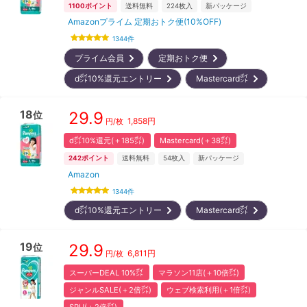
1100
ポイント
送料無料
224
枚入
新パッケージ
Amazonプライム 定期おトク便(10%OFF)
1344
件
プライム会員
定期おトク便
d㌽10%還元エントリー
Mastercard㌽
18
29.9
位
1,858
円
円/枚
d㌽10%還元(＋185㌽)
Mastercard(＋38㌽)
242
ポイント
送料無料
54
枚入
新パッケージ
Amazon
1344
件
d㌽10%還元エントリー
Mastercard㌽
19
29.9
位
6,811
円
円/枚
スーパーDEAL 10%㌽
マラソン11店(＋10倍㌽)
ジャンルSALE(＋2倍㌽)
ウェブ検索利用(＋1倍㌽)