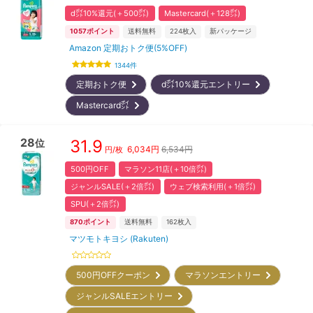
d㌽10%還元(＋500㌽)
Mastercard(＋128㌽)
1057
ポイント
送料無料
224
枚入
新パッケージ
Amazon 定期おトク便(5%OFF)
1344
件
定期おトク便
d㌽10%還元エントリー
Mastercard㌽
28
31.9
位
6,034
円
6,534円
円/枚
500円OFF
マラソン11店(＋10倍㌽)
ジャンルSALE(＋2倍㌽)
ウェブ検索利用(＋1倍㌽)
SPU(＋2倍㌽)
870
ポイント
送料無料
162
枚入
マツモトキヨシ (Rakuten)
500円OFFクーポン
マラソンエントリー
ジャンルSALEエントリー