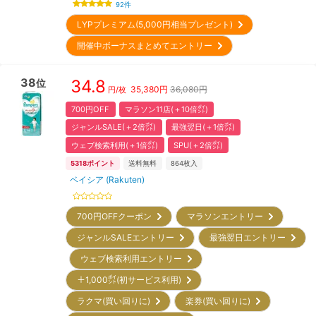
92
件
LYPプレミアム(5,000円相当プレゼント)
開催中ボーナスまとめてエントリー
38
34.8
位
35,380
円
36,080円
円/枚
700円OFF
マラソン11店(＋10倍㌽)
ジャンルSALE(＋2倍㌽)
最強翌日(＋1倍㌽)
ウェブ検索利用(＋1倍㌽)
SPU(＋2倍㌽)
5318
ポイント
送料無料
864
枚入
ベイシア (Rakuten)
700円OFFクーポン
マラソンエントリー
ジャンルSALEエントリー
最強翌日エントリー
ウェブ検索利用エントリー
＋1,000㌽(初サービス利用)
ラクマ(買い回りに)
楽券(買い回りに)