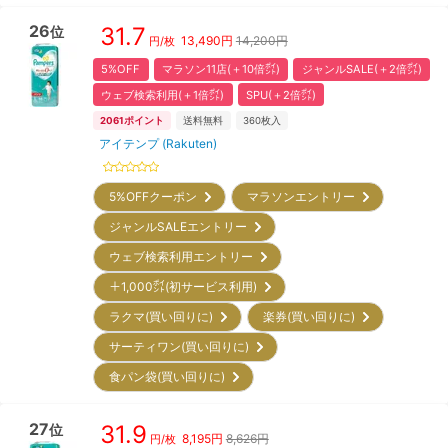
26
31.7
位
13,490
円
14,200円
円/枚
5%OFF
マラソン11店(＋10倍㌽)
ジャンルSALE(＋2倍㌽)
ウェブ検索利用(＋1倍㌽)
SPU(＋2倍㌽)
2061
ポイント
送料無料
360
枚入
アイテンプ (Rakuten)
5%OFFクーポン
マラソンエントリー
ジャンルSALEエントリー
ウェブ検索利用エントリー
＋1,000㌽(初サービス利用)
ラクマ(買い回りに)
楽券(買い回りに)
サーティワン(買い回りに)
食パン袋(買い回りに)
27
31.9
位
8,195
円
8,626円
円/枚