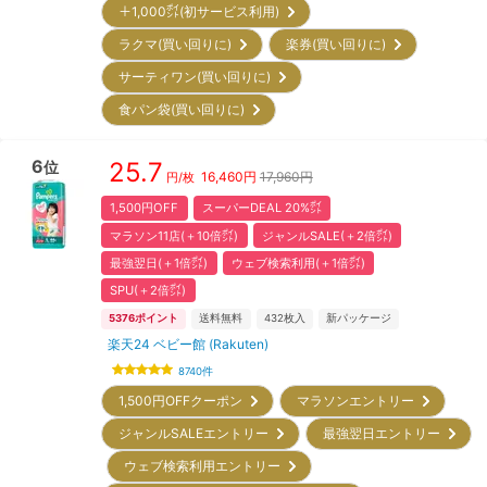
＋1,000㌽(初サービス利用)
ラクマ(買い回りに)
楽券(買い回りに)
サーティワン(買い回りに)
食パン袋(買い回りに)
6
25.7
位
16,460
円
17,960円
円/枚
1,500円OFF
スーパーDEAL 20%㌽
マラソン11店(＋10倍㌽)
ジャンルSALE(＋2倍㌽)
最強翌日(＋1倍㌽)
ウェブ検索利用(＋1倍㌽)
SPU(＋2倍㌽)
5376
ポイント
送料無料
432
枚入
新パッケージ
楽天24 ベビー館 (Rakuten)
8740
件
1,500円OFFクーポン
マラソンエントリー
ジャンルSALEエントリー
最強翌日エントリー
ウェブ検索利用エントリー