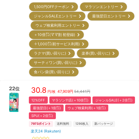
1,500円OFFクーポン
マラソンエントリー
ジャンルSALEエントリー
最強翌日エントリー
ウェブ検索利用エントリー
＋10倍㌽(ママ割 初登録)
＋1,000㌽(初サービス利用)
ラクマ(買い回りに)
楽券(買い回りに)
サーティワン(買い回りに)
食パン袋(買い回りに)
22
30.8
位
47,909
円
54,441円
円/枚
12%OFF
マラソン11店(＋10倍㌽)
ジャンルSALE(＋2倍㌽)
最強翌日(＋1倍㌽)
ウェブ検索利用(＋1倍㌽)
SPU(＋2倍㌽)
7973
ポイント
送料無料
1296
枚入
新パッケージ
楽天24 (Rakuten)