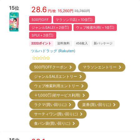
15
28.6
位
15,260
円
15,760円
円/枚
500円OFF
マラソン11店(＋10倍㌽)
ジャンルSALE(＋2倍㌽)
ウェブ検索利用(＋1倍㌽)
SPU(＋2倍㌽)
2222
ポイント
送料無料
456
枚入
新パッケージ
ツルハドラッグ (Rakuten)
500円OFFクーポン
マラソンエントリー
ジャンルSALEエントリー
ウェブ検索利用エントリー
＋1,000㌽(初サービス利用)
ラクマ(買い回りに)
楽券(買い回りに)
サーティワン(買い回りに)
食パン袋(買い回りに)
16