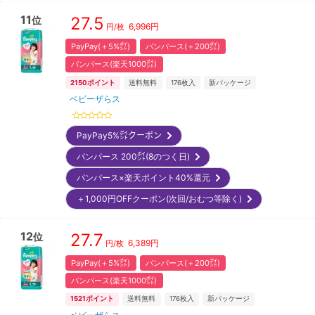
11
27.5
位
6,996
円
円/枚
PayPay(＋5%㌽)
パンパース(＋200㌽)
パンパース(楽天1000㌽)
2150
ポイント
送料無料
176
枚入
新パッケージ
ベビーザらス
PayPay5%㌽クーポン
パンパース 200㌽(8のつく日)
パンパース×楽天ポイント40%還元
＋1,000円OFFクーポン(次回/おむつ等除く)
12
27.7
位
6,389
円
円/枚
PayPay(＋5%㌽)
パンパース(＋200㌽)
パンパース(楽天1000㌽)
1521
ポイント
送料無料
176
枚入
新パッケージ