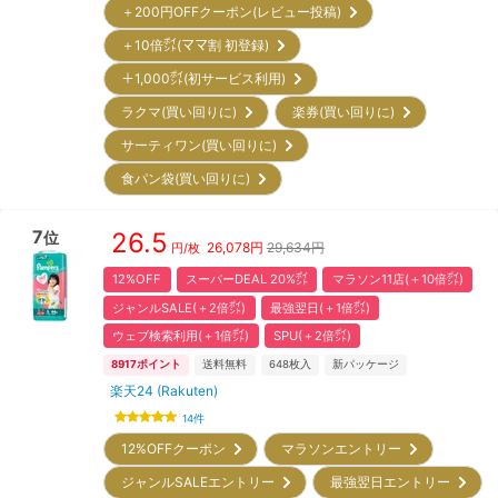
＋200円OFFクーポン(レビュー投稿)
＋10倍㌽(ママ割 初登録)
＋1,000㌽(初サービス利用)
ラクマ(買い回りに)
楽券(買い回りに)
サーティワン(買い回りに)
食パン袋(買い回りに)
7
26.5
位
26,078
円
29,634円
円/枚
12%OFF
スーパーDEAL 20%㌽
マラソン11店(＋10倍㌽)
ジャンルSALE(＋2倍㌽)
最強翌日(＋1倍㌽)
ウェブ検索利用(＋1倍㌽)
SPU(＋2倍㌽)
8917
ポイント
送料無料
648
枚入
新パッケージ
楽天24 (Rakuten)
14
件
12%OFFクーポン
マラソンエントリー
ジャンルSALEエントリー
最強翌日エントリー