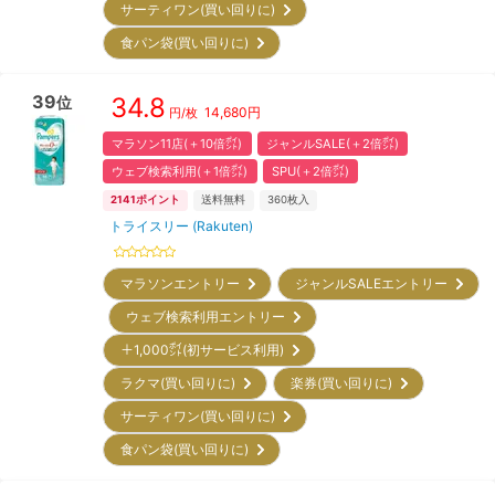
サーティワン(買い回りに)
食パン袋(買い回りに)
39
34.8
位
14,680
円
円/枚
マラソン11店(＋10倍㌽)
ジャンルSALE(＋2倍㌽)
ウェブ検索利用(＋1倍㌽)
SPU(＋2倍㌽)
2141
ポイント
送料無料
360
枚入
トライスリー (Rakuten)
マラソンエントリー
ジャンルSALEエントリー
ウェブ検索利用エントリー
＋1,000㌽(初サービス利用)
ラクマ(買い回りに)
楽券(買い回りに)
サーティワン(買い回りに)
食パン袋(買い回りに)