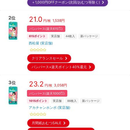
＋1,000円OFFクーポン(次回/おむつ等除く)
2
21.0
位
1,538
円
円/枚
パンパース(楽天615㌽)
615
ポイント
実店舗
44
枚入
新パッケージ
西松屋 (実店舗)
クリアランスセール
パンパース×楽天ポイント40%還元
3
23.2
位
3,058
円
円/枚
パンパース(楽天1000㌽)
1015
ポイント
実店舗
88
枚入
新パッケージ
アカチャンホンポ (実店舗)
月間紙おむつSALE