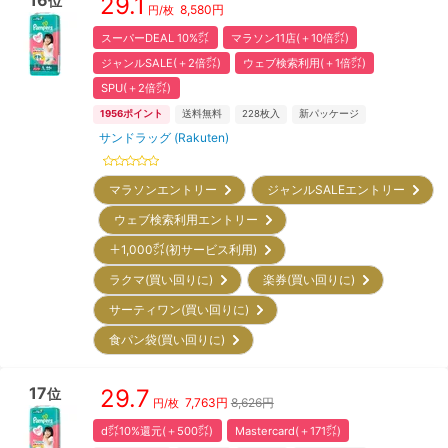
29.1
位
8,580
円
円/枚
スーパーDEAL 10%㌽
マラソン11店(＋10倍㌽)
ジャンルSALE(＋2倍㌽)
ウェブ検索利用(＋1倍㌽)
SPU(＋2倍㌽)
1956
ポイント
送料無料
228
枚入
新パッケージ
サンドラッグ (Rakuten)
マラソンエントリー
ジャンルSALEエントリー
ウェブ検索利用エントリー
＋1,000㌽(初サービス利用)
ラクマ(買い回りに)
楽券(買い回りに)
サーティワン(買い回りに)
食パン袋(買い回りに)
17
29.7
位
7,763
円
8,626円
円/枚
d㌽10%還元(＋500㌽)
Mastercard(＋171㌽)