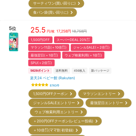
サーティワン(買い回りに)
食パン袋(買い回りに)
5
25.5
位
17,258
円
18,758円
円/枚
1,500円OFF
スーパーDEAL 20%㌽
マラソン11店(＋10倍㌽)
ジャンルSALE(＋2倍㌽)
最強翌日(＋1倍㌽)
ウェブ検索利用(＋1倍㌽)
SPU(＋2倍㌽)
5629
ポイント
送料無料
456
枚入
新パッケージ
楽天24 ベビー館 (Rakuten)
8740
件
1,500円OFFクーポン
マラソンエントリー
ジャンルSALEエントリー
最強翌日エントリー
ウェブ検索利用エントリー
＋200円OFFクーポン(レビュー投稿)
＋10倍㌽(ママ割 初登録)