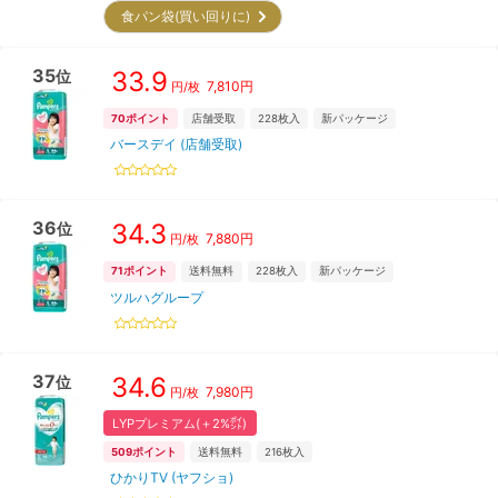
食パン袋(買い回りに)
35
33.9
位
7,810
円
円/枚
70
ポイント
店舗受取
228
枚入
新パッケージ
バースデイ (店舗受取)
36
34.3
位
7,880
円
円/枚
71
ポイント
送料無料
228
枚入
新パッケージ
ツルハグループ
37
34.6
位
7,980
円
円/枚
LYPプレミアム(＋2%㌽)
509
ポイント
送料無料
216
枚入
ひかりTV (ヤフショ)