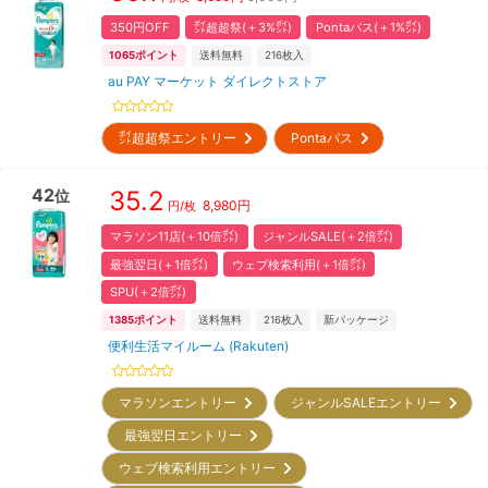
350円OFF
㌽超超祭(＋3%㌽)
Pontaパス(＋1%㌽)
1065
ポイント
送料無料
216
枚入
au PAY マーケット ダイレクトストア
㌽超超祭エントリー
Pontaパス
42
35.2
位
8,980
円
円/枚
マラソン11店(＋10倍㌽)
ジャンルSALE(＋2倍㌽)
最強翌日(＋1倍㌽)
ウェブ検索利用(＋1倍㌽)
SPU(＋2倍㌽)
1385
ポイント
送料無料
216
枚入
新パッケージ
便利生活マイルーム (Rakuten)
マラソンエントリー
ジャンルSALEエントリー
最強翌日エントリー
ウェブ検索利用エントリー