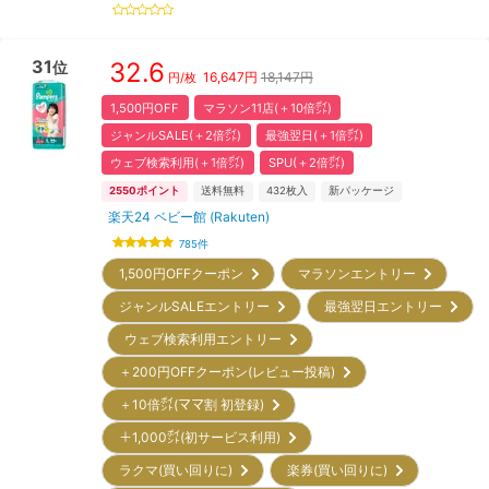
31
32.6
位
16,647
円
18,147円
円/枚
1,500円OFF
マラソン11店(＋10倍㌽)
ジャンルSALE(＋2倍㌽)
最強翌日(＋1倍㌽)
ウェブ検索利用(＋1倍㌽)
SPU(＋2倍㌽)
2550
ポイント
送料無料
432
枚入
新パッケージ
楽天24 ベビー館 (Rakuten)
785
件
1,500円OFFクーポン
マラソンエントリー
ジャンルSALEエントリー
最強翌日エントリー
ウェブ検索利用エントリー
＋200円OFFクーポン(レビュー投稿)
＋10倍㌽(ママ割 初登録)
＋1,000㌽(初サービス利用)
ラクマ(買い回りに)
楽券(買い回りに)