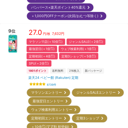
パンパース×楽天ポイント40%還元
＋1,000円OFFクーポン(次回/おむつ等除く)
9
27.0
位
7,632
円
円/枚
マラソン11店(＋10倍㌽)
ジャンルSALE(＋2倍㌽)
最強翌日(＋1倍㌽)
ウェブ検索利用(＋1倍㌽)
定期初回(＋4倍㌽)
定期3ショップ(＋5倍㌽)
SPU(＋2倍㌽)
1801
ポイント
送料無料
216
枚入
新パッケージ
楽天24 ベビー館 (Rakuten) 定期
8739
件
マラソンエントリー
ジャンルSALEエントリー
最強翌日エントリー
ウェブ検索利用エントリー
定期初回エントリー
定期3ショップ
＋10倍㌽(ママ割 初登録)