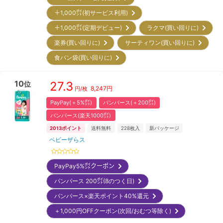
＋1,000㌽(初サービス利用)
＋1,000㌽(定期デビュー)
ラクマ(買い回りに)
楽券(買い回りに)
サーティワン(買い回りに)
食パン袋(買い回りに)
10
27.3
位
8,247
円
円/枚
PayPay(＋5%㌽)
パンパース(＋200㌽)
パンパース(楽天1000㌽)
2013
ポイント
送料無料
228
枚入
新パッケージ
ベビーザらス
PayPay5%㌽クーポン
パンパース 200㌽(8のつく日)
パンパース×楽天ポイント40%還元
＋1,000円OFFクーポン(次回/おむつ等除く)