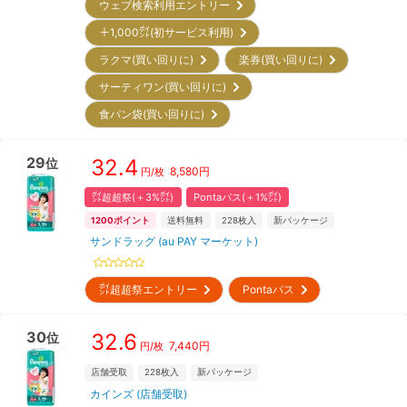
ウェブ検索利用エントリー
＋1,000㌽(初サービス利用)
ラクマ(買い回りに)
楽券(買い回りに)
サーティワン(買い回りに)
食パン袋(買い回りに)
29
32.4
位
8,580
円
円/枚
㌽超超祭(＋3%㌽)
Pontaパス(＋1%㌽)
1200
ポイント
送料無料
228
枚入
新パッケージ
サンドラッグ (au PAY マーケット)
㌽超超祭エントリー
Pontaパス
30
32.6
位
7,440
円
円/枚
店舗受取
228
枚入
新パッケージ
カインズ (店舗受取)