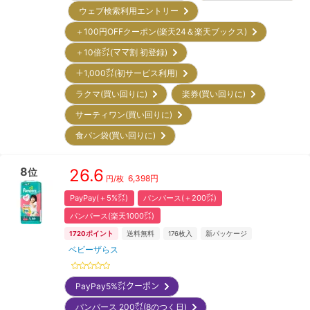
ウェブ検索利用エントリー
＋100円OFFクーポン(楽天24＆楽天ブックス)
＋10倍㌽(ママ割 初登録)
＋1,000㌽(初サービス利用)
ラクマ(買い回りに)
楽券(買い回りに)
サーティワン(買い回りに)
食パン袋(買い回りに)
8
26.6
位
6,398
円
円/枚
PayPay(＋5%㌽)
パンパース(＋200㌽)
パンパース(楽天1000㌽)
1720
ポイント
送料無料
176
枚入
新パッケージ
ベビーザらス
PayPay5%㌽クーポン
パンパース 200㌽(8のつく日)