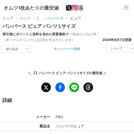
オムツ1枚あたりの最安値
トップ
パンツ
L
パンパース
ピュア
パンパース
ピュア
パンツ
L
サイズ
割引後にポイントと送料を含めた実質価格で
で1枚あたりを計算！
（本ページのリンクには広告が含まれています）
2026年8月7日
更新
キャンペーン情報
ショップ
絞り込み
＼
【】パンパース ピュア パンツ Lサイズ
の最安値 ／
詳細
メーカー
P&G
製品名
パンパース
ピュア