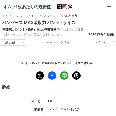
オムツ1枚あたりの最安値
トップ
パンツ
L
パンパース
MAX吸収力
パンパース
MAX吸収力
パンツ
L
サイズ
割引後にポイントと送料を含めた実質価格で
で1枚あたりを計算！
（本ページのリンクには広告が含まれています）
2026年8月6日
更新
キャンペーン情報
ショップ
絞り込み
＼
【】パンパース MAX吸収力 パンツ Lサイズ
の最安値 ／
詳細
メーカー
P&G
製品名
パンパース
MAX吸収力