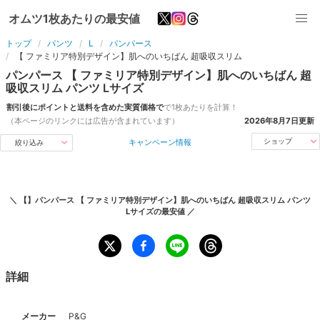
オムツ1枚あたりの最安値
トップ
パンツ
L
パンパース
【 ファミリア特別デザイン】肌へのいちばん 超吸収スリム
パンパース
【 ファミリア特別デザイン】肌へのいちばん 超
吸収スリム
パンツ
L
サイズ
割引後にポイントと送料を含めた実質価格で
で1枚あたりを計算！
（本ページのリンクには広告が含まれています）
2026年8月7日
更新
キャンペーン情報
ショップ
絞り込み
＼
【】パンパース 【 ファミリア特別デザイン】肌へのいちばん 超吸収スリム パンツ
Lサイズ
の最安値 ／
詳細
メーカー
P&G