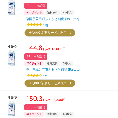
SPU(＋2倍㌽)
500
ポイント
送料無料
176
枚入
福岡県苅田町ふるさと納税 (Rakuten)
12
件
＋1,000㌽(初サービス利用)
45
144.8
位
13,000
円
円/枚
SPU(＋2倍㌽)
260
ポイント
送料無料
88
枚入
香川県観音寺市ふるさと納税 (Rakuten)
1
件
＋1,000㌽(初サービス利用)
46
150.3
位
27,000
円
円/枚
SPU(＋2倍㌽)
540
ポイント
送料無料
176
枚入