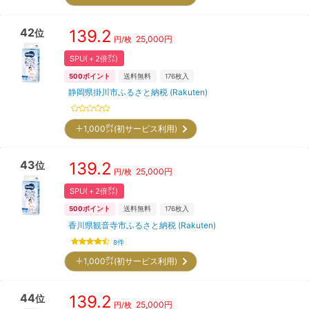
42
139.2
位
25,000
円
円/枚
SPU(＋2倍㌽)
500
ポイント
送料無料
176
枚入
静岡県掛川市ふるさと納税 (Rakuten)
＋1,000㌽(初サービス利用)
43
139.2
位
25,000
円
円/枚
SPU(＋2倍㌽)
500
ポイント
送料無料
176
枚入
香川県観音寺市ふるさと納税 (Rakuten)
8
件
＋1,000㌽(初サービス利用)
44
139.2
位
25,000
円
円/枚