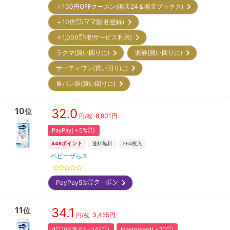
＋100円OFFクーポン(楽天24＆楽天ブックス)
＋10倍㌽(ママ割 初登録)
＋1,000㌽(初サービス利用)
ラクマ(買い回りに)
楽券(買い回りに)
サーティワン(買い回りに)
食パン袋(買い回りに)
10
32.0
位
8,901
円
円/枚
PayPay(＋5%㌽)
446
ポイント
送料無料
264
枚入
ベビーザらス
PayPay5%㌽クーポン
11
34.1
位
3,455
円
円/枚
d㌽10%還元(＋345㌽)
Mastercard(＋70㌽)