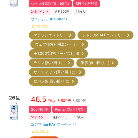
ウェブ検索利用(＋1倍㌽)
SPU(＋2倍㌽)
241
ポイント
送料500円
44
枚入
ウエルシア (Rakuten)
マラソンエントリー
ジャンルSALEエントリー
ウェブ検索利用エントリー
＋1,000㌽(初サービス利用)
ラクマ(買い回りに)
楽券(買い回りに)
サーティワン(買い回りに)
食パン袋(買い回りに)
26
46.5
位
3,600
円
3,800円
円/枚
200円OFF
Pontaパス(＋1%㌽)
55
ポイント
送料550円
88
枚入
コジマ (au PAY マーケット)