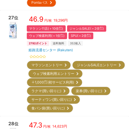
Pontaパス
27
46.9
位
19,296
円
円/枚
マラソン11店(＋10倍㌽)
ジャンルSALE(＋2倍㌽)
ウェブ検索利用(＋1倍㌽)
SPU(＋2倍㌽)
2792
ポイント
送料無料
352
枚入
姫路流通センター (Rakuten)
マラソンエントリー
ジャンルSALEエントリー
ウェブ検索利用エントリー
＋1,000㌽(初サービス利用)
ラクマ(買い回りに)
楽券(買い回りに)
サーティワン(買い回りに)
食パン袋(買い回りに)
28
47.3
位
14,623
円
円/枚