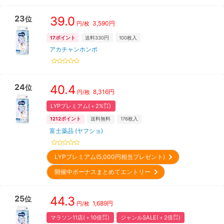
23
39.0
位
3,590
円
円/枚
17
ポイント
送料330円
100
枚入
アカチャンホンポ
24
40.4
位
8,316
円
円/枚
LYPプレミアム(＋2%㌽)
1212
ポイント
送料無料
176
枚入
富士薬品 (ヤフショ)
LYPプレミアム(5,000円相当プレゼント)
開催中ボーナスまとめてエントリー
25
44.3
位
1,689
円
円/枚
マラソン11店(＋10倍㌽)
ジャンルSALE(＋2倍㌽)