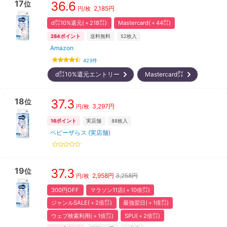
17
36.6
位
2,185
円
円/枚
d㌽10%還元(＋218㌽)
Mastercard(＋44㌽)
284
ポイント
送料無料
52
枚入
Amazon
423
件
d㌽10%還元エントリー
Mastercard㌽
18
37.3
位
3,297
円
円/枚
16
ポイント
実店舗
88
枚入
ベビーザらス (実店舗)
19
37.3
位
2,958
円
3,258円
円/枚
300円OFF
マラソン11店(＋10倍㌽)
ジャンルSALE(＋2倍㌽)
最強翌日(＋1倍㌽)
ウェブ検索利用(＋1倍㌽)
SPU(＋2倍㌽)