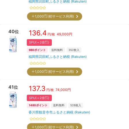
福岡県苅田町ふるさと納税 (Rakuten)
＋1,000㌽(初サービス利用)
40
136.4
位
49,000
円
円/枚
SPU(＋2倍㌽)
980
ポイント
送料無料
352
枚入
福岡県苅田町ふるさと納税 (Rakuten)
＋1,000㌽(初サービス利用)
41
137.3
位
74,000
円
円/枚
SPU(＋2倍㌽)
1480
ポイント
送料無料
528
枚入
香川県観音寺市ふるさと納税 (Rakuten)
＋1,000㌽(初サービス利用)