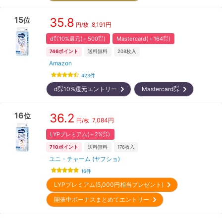
15
35.8
位
8,191
円
円/枚
d㌽10%還元(＋500㌽)
Mastercard(＋164㌽)
746
ポイント
送料無料
208
枚入
Amazon
423
件
d㌽10%還元エントリー
Mastercard㌽
16
36.2
位
7,084
円
円/枚
LYPプレミアム(＋2%㌽)
710
ポイント
送料無料
176
枚入
ユニ・チャーム (ヤフショ)
16
件
LYPプレミアム(5,000円相当プレゼント)
開催中ボーナスまとめてエントリー