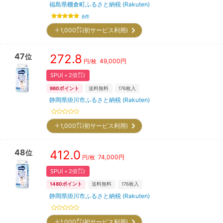
福島県棚倉町ふるさと納税 (Rakuten)
8
件
＋1,000㌽(初サービス利用)
47
272.8
位
49,000
円
円/枚
SPU(＋2倍㌽)
980
ポイント
送料無料
176
枚入
静岡県掛川市ふるさと納税 (Rakuten)
＋1,000㌽(初サービス利用)
48
412.0
位
74,000
円
円/枚
SPU(＋2倍㌽)
1480
ポイント
送料無料
176
枚入
静岡県掛川市ふるさと納税 (Rakuten)
＋1,000㌽(初サービス利用)