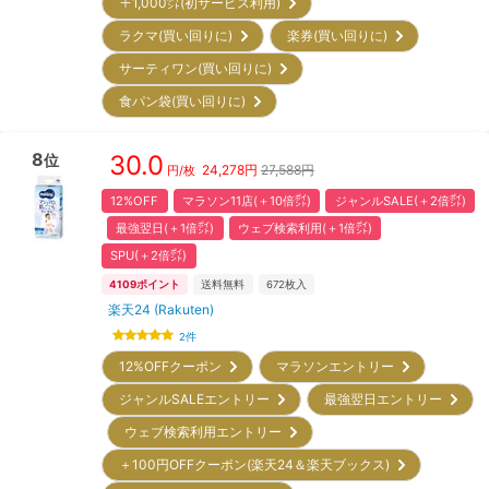
＋1,000㌽(初サービス利用)
ラクマ(買い回りに)
楽券(買い回りに)
サーティワン(買い回りに)
食パン袋(買い回りに)
8
30.0
位
24,278
円
27,588円
円/枚
12%OFF
マラソン11店(＋10倍㌽)
ジャンルSALE(＋2倍㌽)
最強翌日(＋1倍㌽)
ウェブ検索利用(＋1倍㌽)
SPU(＋2倍㌽)
4109
ポイント
送料無料
672
枚入
楽天24 (Rakuten)
2
件
12%OFFクーポン
マラソンエントリー
ジャンルSALEエントリー
最強翌日エントリー
ウェブ検索利用エントリー
＋100円OFFクーポン(楽天24＆楽天ブックス)