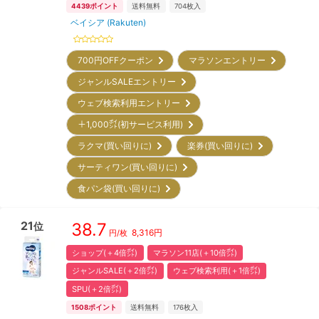
4439
ポイント
送料無料
704
枚入
ベイシア (Rakuten)
700円OFFクーポン
マラソンエントリー
ジャンルSALEエントリー
ウェブ検索利用エントリー
＋1,000㌽(初サービス利用)
ラクマ(買い回りに)
楽券(買い回りに)
サーティワン(買い回りに)
食パン袋(買い回りに)
21
38.7
位
8,316
円
円/枚
ショップ(＋4倍㌽)
マラソン11店(＋10倍㌽)
ジャンルSALE(＋2倍㌽)
ウェブ検索利用(＋1倍㌽)
SPU(＋2倍㌽)
1508
ポイント
送料無料
176
枚入