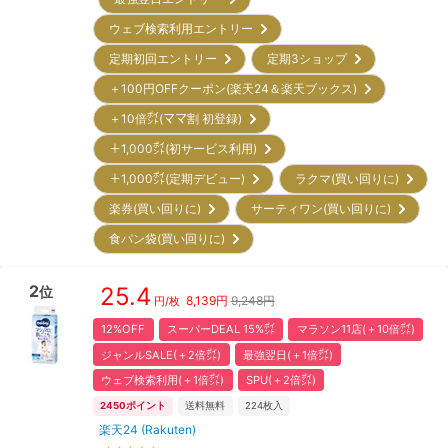
ウェブ検索利用エントリー
定期初回エントリー
定期3ショップ
＋100円OFFクーポン(楽天24＆楽天ブックス)
＋10倍㌽(ママ割 初登録)
＋1,000㌽(初サービス利用)
＋1,000㌽(定期デビュー)
ラクマ(買い回りに)
楽券(買い回りに)
サーティワン(買い回りに)
食パン袋(買い回りに)
2
25.4
位
8,139
円
9,248円
円/枚
12%OFF
スーパーDEAL 15%㌽
マラソン11店(＋10倍㌽)
ジャンルSALE(＋2倍㌽)
最強翌日(＋1倍㌽)
ウェブ検索利用(＋1倍㌽)
SPU(＋2倍㌽)
2450
ポイント
送料無料
224
枚入
楽天24 (Rakuten)