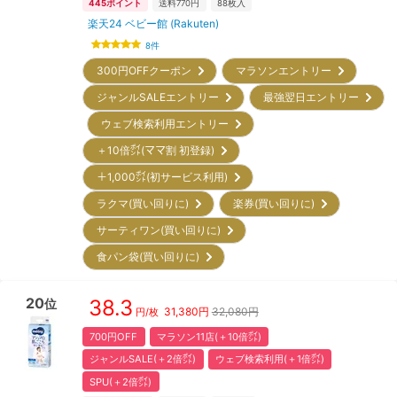
445
ポイント
送料770円
88
枚入
楽天24 ベビー館 (Rakuten)
8
件
300円OFFクーポン
マラソンエントリー
ジャンルSALEエントリー
最強翌日エントリー
ウェブ検索利用エントリー
＋10倍㌽(ママ割 初登録)
＋1,000㌽(初サービス利用)
ラクマ(買い回りに)
楽券(買い回りに)
サーティワン(買い回りに)
食パン袋(買い回りに)
20
38.3
位
31,380
円
32,080円
円/枚
700円OFF
マラソン11店(＋10倍㌽)
ジャンルSALE(＋2倍㌽)
ウェブ検索利用(＋1倍㌽)
SPU(＋2倍㌽)