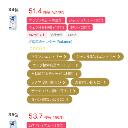
34
51.4
位
5,278
円
円/枚
マラソン11店(＋10倍㌽)
ジャンルSALE(＋2倍㌽)
ウェブ検索利用(＋1倍㌽)
SPU(＋2倍㌽)
757
ポイント
送料無料
88
枚入
姫路流通センター (Rakuten)
マラソンエントリー
ジャンルSALEエントリー
ウェブ検索利用エントリー
＋1,000㌽(初サービス利用)
ラクマ(買い回りに)
楽券(買い回りに)
サーティワン(買い回りに)
食パン袋(買い回りに)
35
53.7
位
1,867
円
円/枚
LYPプレミアム(＋2%㌽)