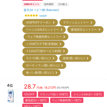
2860
ポイント
送料無料
224
枚入
楽天24 ベビー館 (Rakuten)
1456
件
459円OFFクーポン
マラソンエントリー
ジャンルSALEエントリー
最強翌日エントリー
ウェブ検索利用エントリー
＋10倍㌽(ママ割 初登録)
＋1,000㌽(初サービス利用)
ラクマ(買い回りに)
楽券(買い回りに)
サーティワン(買い回りに)
食パン袋(買い回りに)
4
28.7
位
18,272
円
20,763円
円/枚
12%OFF
マラソン11店(＋10倍㌽)
ジャンルSALE(＋2倍㌽)
最強翌日(＋1倍㌽)
ウェブ検索利用(＋1倍㌽)
SPU(＋2倍㌽)