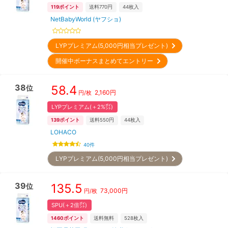
119
ポイント
送料770円
44
枚入
NetBabyWorld (ヤフショ)
LYPプレミアム(5,000円相当プレゼント)
開催中ボーナスまとめてエントリー
38
58.4
位
2,160
円
円/枚
LYPプレミアム(＋2%㌽)
139
ポイント
送料550円
44
枚入
LOHACO
40
件
LYPプレミアム(5,000円相当プレゼント)
39
135.5
位
73,000
円
円/枚
SPU(＋2倍㌽)
1460
ポイント
送料無料
528
枚入