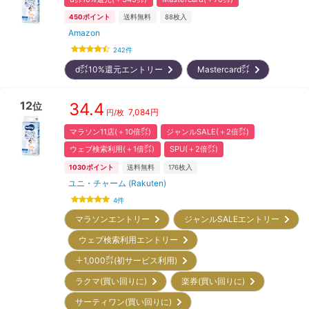
450
ポイント
送料無料
88
枚入
Amazon
242
件
d㌽10%還元エントリー
Mastercard㌽
12
34.4
位
7,084
円
円/枚
マラソン11店(＋10倍㌽)
ジャンルSALE(＋2倍㌽)
ウェブ検索利用(＋1倍㌽)
SPU(＋2倍㌽)
1030
ポイント
送料無料
176
枚入
ユニ・チャーム (Rakuten)
4
件
マラソンエントリー
ジャンルSALEエントリー
ウェブ検索利用エントリー
＋1,000㌽(初サービス利用)
ラクマ(買い回りに)
楽券(買い回りに)
サーティワン(買い回りに)