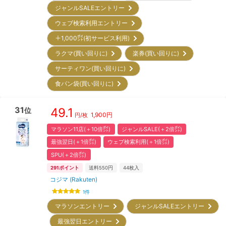
ジャンルSALEエントリー
ウェブ検索利用エントリー
＋1,000㌽(初サービス利用)
ラクマ(買い回りに)
楽券(買い回りに)
サーティワン(買い回りに)
食パン袋(買い回りに)
31
49.1
位
1,900
円
円/枚
マラソン11店(＋10倍㌽)
ジャンルSALE(＋2倍㌽)
最強翌日(＋1倍㌽)
ウェブ検索利用(＋1倍㌽)
SPU(＋2倍㌽)
291
ポイント
送料550円
44
枚入
コジマ (Rakuten)
1
件
マラソンエントリー
ジャンルSALEエントリー
最強翌日エントリー