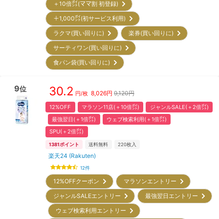
＋10倍㌽(ママ割 初登録)
＋1,000㌽(初サービス利用)
ラクマ(買い回りに)
楽券(買い回りに)
サーティワン(買い回りに)
食パン袋(買い回りに)
9
30.2
位
8,026
円
9,120円
円/枚
12%OFF
マラソン11店(＋10倍㌽)
ジャンルSALE(＋2倍㌽)
最強翌日(＋1倍㌽)
ウェブ検索利用(＋1倍㌽)
SPU(＋2倍㌽)
1381
ポイント
送料無料
220
枚入
楽天24 (Rakuten)
12
件
12%OFFクーポン
マラソンエントリー
ジャンルSALEエントリー
最強翌日エントリー
ウェブ検索利用エントリー