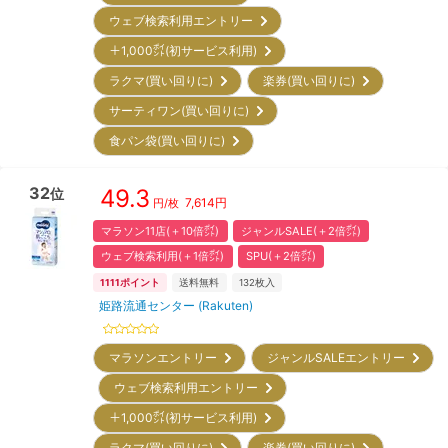
ウェブ検索利用エントリー
＋1,000㌽(初サービス利用)
ラクマ(買い回りに)
楽券(買い回りに)
サーティワン(買い回りに)
食パン袋(買い回りに)
32
49.3
位
7,614
円
円/枚
マラソン11店(＋10倍㌽)
ジャンルSALE(＋2倍㌽)
ウェブ検索利用(＋1倍㌽)
SPU(＋2倍㌽)
1111
ポイント
送料無料
132
枚入
姫路流通センター (Rakuten)
マラソンエントリー
ジャンルSALEエントリー
ウェブ検索利用エントリー
＋1,000㌽(初サービス利用)
ラクマ(買い回りに)
楽券(買い回りに)