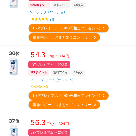
274
ポイント
送料770円
44
枚入
Vドラッグ (ヤフショ)
8
件
LYPプレミアム(5,000円相当プレゼント)
開催中ボーナスまとめてエントリー
36
54.3
位
1,804
円
円/枚
LYPプレミアム(＋2%㌽)
117
ポイント
送料700円
44
枚入
ユニ・チャーム (ヤフショ)
LYPプレミアム(5,000円相当プレゼント)
開催中ボーナスまとめてエントリー
37
56.3
位
1,824
円
円/枚
LYPプレミアム(＋2%㌽)