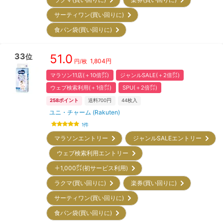
サーティワン(買い回りに)
食パン袋(買い回りに)
33
51.0
位
1,804
円
円/枚
マラソン11店(＋10倍㌽)
ジャンルSALE(＋2倍㌽)
ウェブ検索利用(＋1倍㌽)
SPU(＋2倍㌽)
258
ポイント
送料700円
44
枚入
ユニ・チャーム (Rakuten)
1
件
マラソンエントリー
ジャンルSALEエントリー
ウェブ検索利用エントリー
＋1,000㌽(初サービス利用)
ラクマ(買い回りに)
楽券(買い回りに)
サーティワン(買い回りに)
食パン袋(買い回りに)