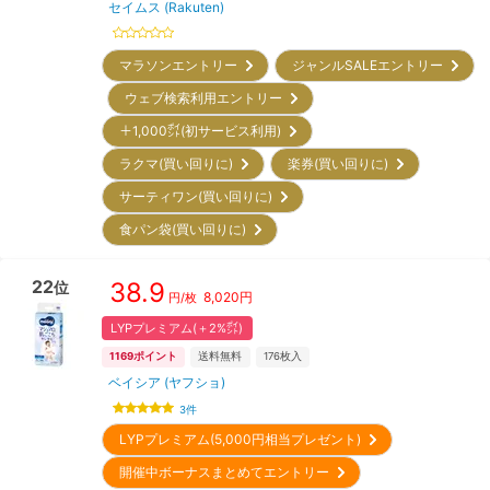
セイムス (Rakuten)
マラソンエントリー
ジャンルSALEエントリー
ウェブ検索利用エントリー
＋1,000㌽(初サービス利用)
ラクマ(買い回りに)
楽券(買い回りに)
サーティワン(買い回りに)
食パン袋(買い回りに)
22
38.9
位
8,020
円
円/枚
LYPプレミアム(＋2%㌽)
1169
ポイント
送料無料
176
枚入
ベイシア (ヤフショ)
3
件
LYPプレミアム(5,000円相当プレゼント)
開催中ボーナスまとめてエントリー