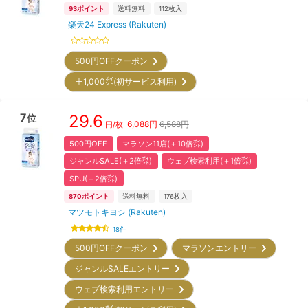
93
ポイント
送料無料
112
枚入
楽天24 Express (Rakuten)
500円OFFクーポン
＋1,000㌽(初サービス利用)
7
29.6
位
6,088
円
6,588円
円/枚
500円OFF
マラソン11店(＋10倍㌽)
ジャンルSALE(＋2倍㌽)
ウェブ検索利用(＋1倍㌽)
SPU(＋2倍㌽)
870
ポイント
送料無料
176
枚入
マツモトキヨシ (Rakuten)
18
件
500円OFFクーポン
マラソンエントリー
ジャンルSALEエントリー
ウェブ検索利用エントリー