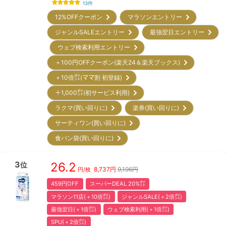
13
件
12%OFFクーポン
マラソンエントリー
ジャンルSALEエントリー
最強翌日エントリー
ウェブ検索利用エントリー
＋100円OFFクーポン(楽天24＆楽天ブックス)
＋10倍㌽(ママ割 初登録)
＋1,000㌽(初サービス利用)
ラクマ(買い回りに)
楽券(買い回りに)
サーティワン(買い回りに)
食パン袋(買い回りに)
3
26.2
位
8,737
円
9,196円
円/枚
459円OFF
スーパーDEAL 20%㌽
マラソン11店(＋10倍㌽)
ジャンルSALE(＋2倍㌽)
最強翌日(＋1倍㌽)
ウェブ検索利用(＋1倍㌽)
SPU(＋2倍㌽)