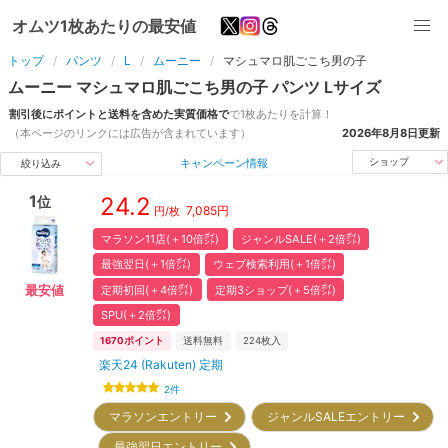
オムツ1枚あたりの最安値
トップ
パンツ
L
ムーニー
マシュマロ肌ごこち男の子
ムーニー
マシュマロ肌ごこち男の子
パンツ
L
サイズ
割引後にポイントと送料を含めた実質価格で
で1枚あたりを計算！
（本ページのリンクには広告が含まれています）
2026年8月8日
更新
キャンペーン情報
ショップ
絞り込み
1
24.2
位
7,085
円
円/枚
マラソン11店(＋10倍㌽)
ジャンルSALE(＋2倍㌽)
最強翌日(＋1倍㌽)
ウェブ検索利用(＋1倍㌽)
定期初回(＋4倍㌽)
定期3ショップ(＋5倍㌽)
最安値
SPU(＋2倍㌽)
1670
ポイント
送料無料
224
枚入
楽天24 (Rakuten) 定期
2
件
マラソンエントリー
ジャンルSALEエントリー
最強翌日エントリー