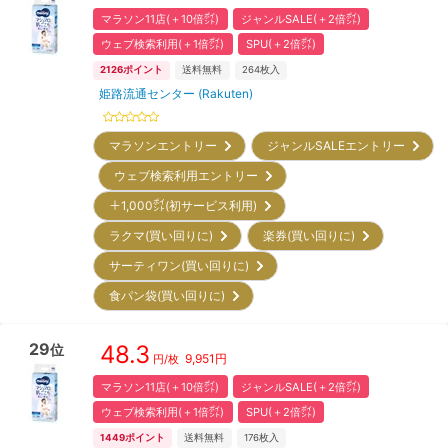
マラソン11店(＋10倍㌽)
ジャンルSALE(＋2倍㌽)
ウェブ検索利用(＋1倍㌽)
SPU(＋2倍㌽)
2126
ポイント
送料無料
264
枚入
姫路流通センター (Rakuten)
マラソンエントリー
ジャンルSALEエントリー
ウェブ検索利用エントリー
＋1,000㌽(初サービス利用)
ラクマ(買い回りに)
楽券(買い回りに)
サーティワン(買い回りに)
食パン袋(買い回りに)
29
48.3
位
9,951
円
円/枚
マラソン11店(＋10倍㌽)
ジャンルSALE(＋2倍㌽)
ウェブ検索利用(＋1倍㌽)
SPU(＋2倍㌽)
1449
ポイント
送料無料
176
枚入