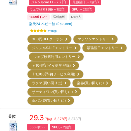
ジャンルSALE(＋2倍㌽)
最強翌日(＋1倍㌽)
ウェブ検索利用(＋1倍㌽)
SPU(＋2倍㌽)
1552
ポイント
送料無料
176
枚入
楽天24 ベビー館 (Rakuten)
1196
件
300円OFFクーポン
マラソンエントリー
ジャンルSALEエントリー
最強翌日エントリー
ウェブ検索利用エントリー
＋10倍㌽(ママ割 初登録)
＋1,000㌽(初サービス利用)
ラクマ(買い回りに)
楽券(買い回りに)
サーティワン(買い回りに)
食パン袋(買い回りに)
6
29.3
位
3,378
円
3,878円
円/枚
500円OFF
SPU(＋2倍㌽)