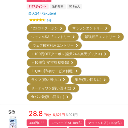
3127
ポイント
送料無料
528
枚入
楽天24 (Rakuten)
5
件
12%OFFクーポン
マラソンエントリー
ジャンルSALEエントリー
最強翌日エントリー
ウェブ検索利用エントリー
＋100円OFFクーポン(楽天24＆楽天ブックス)
＋10倍㌽(ママ割 初登録)
＋1,000㌽(初サービス利用)
ラクマ(買い回りに)
楽券(買い回りに)
サーティワン(買い回りに)
食パン袋(買い回りに)
5
28.8
位
6,621
円
6,921円
円/枚
300円OFF
スーパーDEAL 10%㌽
マラソン11店(＋10倍㌽)