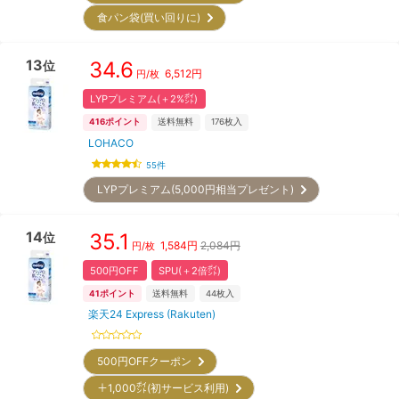
食パン袋(買い回りに)
13
34.6
位
6,512
円
円/枚
LYPプレミアム(＋2%㌽)
416
ポイント
送料無料
176
枚入
LOHACO
55
件
LYPプレミアム(5,000円相当プレゼント)
14
35.1
位
1,584
円
2,084円
円/枚
500円OFF
SPU(＋2倍㌽)
41
ポイント
送料無料
44
枚入
楽天24 Express (Rakuten)
500円OFFクーポン
＋1,000㌽(初サービス利用)