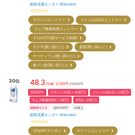
姫路流通センター (Rakuten)
マラソンエントリー
ジャンルSALEエントリー
ウェブ検索利用エントリー
＋1,000㌽(初サービス利用)
ラクマ(買い回りに)
楽券(買い回りに)
サーティワン(買い回りに)
食パン袋(買い回りに)
30
48.3
位
2,160
円
2,400円
円/枚
10%OFF
マラソン11店(＋10倍㌽)
ジャンルSALE(＋2倍㌽)
ウェブ検索利用(＋1倍㌽)
SPU(＋2倍㌽)
333
ポイント
送料299円
44
枚入
姫路流通センター (Rakuten)
10%OFFクーポン
マラソンエントリー