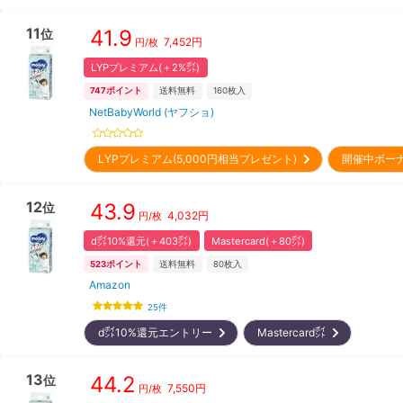
11
41.9
位
7,452
円
円/枚
LYPプレミアム(＋2%㌽)
747
ポイント
送料無料
160
枚入
NetBabyWorld (ヤフショ)
LYPプレミアム(5,000円相当プレゼント)
開催中ボー
12
43.9
位
4,032
円
円/枚
d㌽10%還元(＋403㌽)
Mastercard(＋80㌽)
523
ポイント
送料無料
80
枚入
Amazon
25
件
d㌽10%還元エントリー
Mastercard㌽
13
44.2
位
7,550
円
円/枚