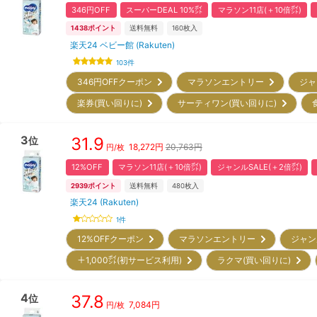
346円OFF
スーパーDEAL 10%㌽
マラソン11店(＋10倍㌽)
1438
ポイント
送料無料
160
枚入
楽天24 ベビー館 (Rakuten)
103
件
346円OFFクーポン
マラソンエントリー
ジャ
楽券(買い回りに)
サーティワン(買い回りに)
3
31.9
位
18,272
円
20,763円
円/枚
12%OFF
マラソン11店(＋10倍㌽)
ジャンルSALE(＋2倍㌽)
2939
ポイント
送料無料
480
枚入
楽天24 (Rakuten)
1
件
12%OFFクーポン
マラソンエントリー
ジャン
＋1,000㌽(初サービス利用)
ラクマ(買い回りに)
4
37.8
位
7,084
円
円/枚