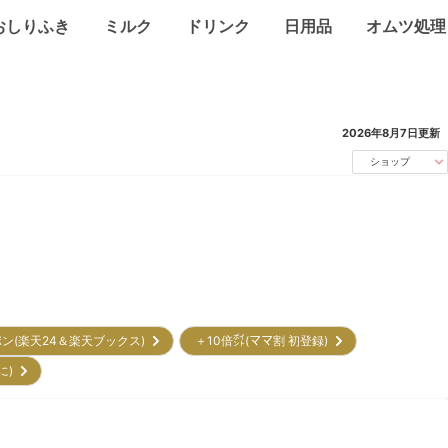
おしりふき
ミルク
ドリンク
日用品
オムツ処理
2026年8月7日
更新
ショップ
ポン(楽天24＆楽天ブックス)
＋10倍㌽(ママ割 初登録)
に)