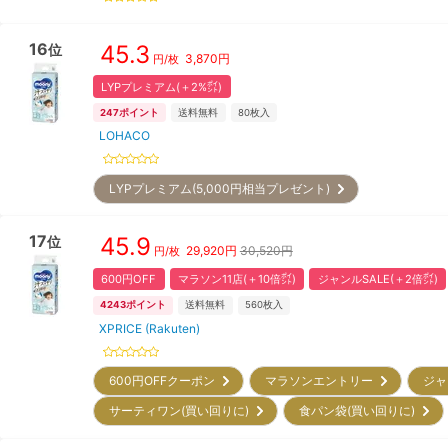
16
45.3
位
3,870
円
円/枚
LYPプレミアム(＋2%㌽)
247
ポイント
送料無料
80
枚入
LOHACO
LYPプレミアム(5,000円相当プレゼント)
17
45.9
位
29,920
円
30,520円
円/枚
600円OFF
マラソン11店(＋10倍㌽)
ジャンルSALE(＋2倍㌽)
4243
ポイント
送料無料
560
枚入
XPRICE (Rakuten)
600円OFFクーポン
マラソンエントリー
ジャ
サーティワン(買い回りに)
食パン袋(買い回りに)