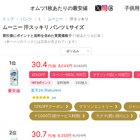
オムツ1枚あたりの最安値
子供用
トップ
パンツ
L
ムーニー
汗スッキリ
ムーニー
汗スッキリ
パンツ
L
サイズ
割引後にポイントと送料を含めた実質価格で
で1枚あたりを計算！
（本ページのリンクには広告が含まれています）
絞り込み
1
30.4
位
8,044
円
9,140円
円/枚
12%OFF
スーパーDEAL 10%㌽
マラソン11店(＋10倍㌽)
ジ
1973
ポイント
送料無料
200
枚入
楽天24 (Rakuten)
最安値
3
件
12%OFFクーポン
マラソンエントリー
ジャン
＋1,000㌽(初サービス利用)
ラクマ(買い回りに)
2
30.7
位
6,355
円
6,701円
円/枚