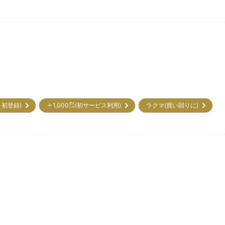
割 初登録)
＋1,000㌽(初サービス利用)
ラクマ(買い回りに)