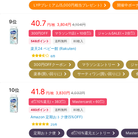
LYPプレミアム(5,000円相当プレゼント)
開催中ボー
9
40.7
位
3,804
円
4,104円
円/枚
300円OFF
マラソン11店(＋10倍㌽)
ジャンルSALE(＋2倍㌽)
548
ポイント
送料無料
80
枚入
楽天24 ベビー館 (Rakuten)
6
件
300円OFFクーポン
マラソンエントリー
ジャ
楽券(買い回りに)
サーティワン(買い回りに)
10
41.8
位
3,830
円
4,032円
円/枚
d㌽10%還元(＋383㌽)
Mastercard(＋60㌽)
483
ポイント
送料無料
80
枚入
Amazon 定期おトク便(5%OFF)
25
件
定期おトク便
d㌽10%還元エントリー
Maste