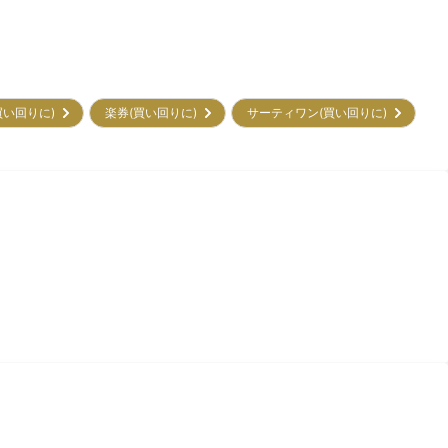
買い回りに)
楽券(買い回りに)
サーティワン(買い回りに)