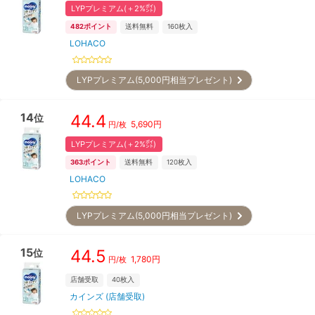
LYPプレミアム(＋2%㌽)
482
ポイント
送料無料
160
枚入
LOHACO
LYPプレミアム(5,000円相当プレゼント)
14
44.4
位
5,690
円
円/枚
LYPプレミアム(＋2%㌽)
363
ポイント
送料無料
120
枚入
LOHACO
LYPプレミアム(5,000円相当プレゼント)
15
44.5
位
1,780
円
円/枚
店舗受取
40
枚入
カインズ (店舗受取)