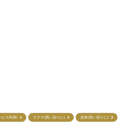
サービス利用)
ラクマ(買い回りに)
楽券(買い回りに)