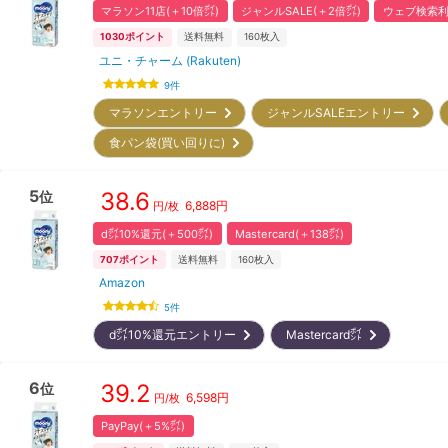
マラソン11店(＋10倍㌽)
ジャンルSALE(＋2倍㌽)
ウェブ検索利
1030
ポイント
送料無料
160
枚入
ユニ・チャーム (Rakuten)
9
件
マラソンエントリー
ジャンルSALEエントリー
食パン袋(買い回りに)
5
38.6
位
6,888
円
円/枚
d㌽10%還元(＋500㌽)
Mastercard(＋138㌽)
707
ポイント
送料無料
160
枚入
Amazon
5
件
d㌽10%還元エントリー
Mastercard㌽
6
39.2
位
6,598
円
円/枚
PayPay(＋5%㌽)