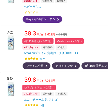
331
ポイント
送料無料
160
枚入
ベビーザらス
PayPay5%㌽クーポン
7
39.3
位
3,629
円
4,032円
円/枚
d㌽10%還元(＋362㌽)
Mastercard(＋80㌽)
482
ポイント
送料無料
80
枚入
Amazonプライム 定期おトク便(10%OFF)
25
件
プライム会員
定期おトク便
d㌽10%還元エ
8
39.8
位
7,084
円
円/枚
LYPプレミアム(＋2%㌽)
710
ポイント
送料無料
160
枚入
ユニ・チャーム (ヤフショ)
14
件