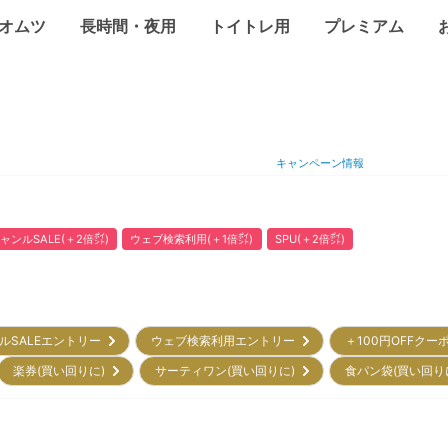
オムツ
長時間・夜用
トイトレ用
プレミアム
キャンペーン情報
ャンルSALE(＋2倍㌽)
ウェブ検索利用(＋1倍㌽)
SPU(＋2倍㌽)
ルSALEエントリー
ウェブ検索利用エントリー
＋100円OFFクー
楽券(買い回りに)
サーティワン(買い回りに)
食パン袋(買い回り