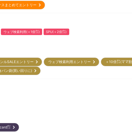
ナスまとめてエントリー
ウェブ検索利用(＋1倍㌽)
SPU(＋2倍㌽)
ンルSALEエントリー
ウェブ検索利用エントリー
＋10倍㌽(ママ
食パン袋(買い回りに)
rcard㌽