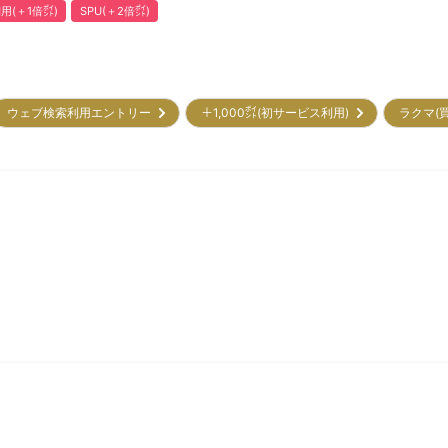
用(＋1倍㌽)
SPU(＋2倍㌽)
ウェブ検索利用エントリー
＋1,000㌽(初サービス利用)
ラクマ(