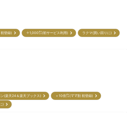
割 初登録)
＋1,000㌽(初サービス利用)
ラクマ(買い回りに)
ポン(楽天24＆楽天ブックス)
＋10倍㌽(ママ割 初登録)
に)