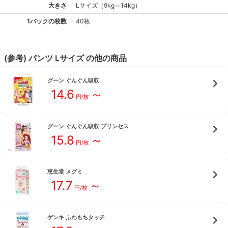
大きさ
L
サイズ
（
9kg～14kg
）
1パックの枚数
40枚
(参考)
パンツ
L
サイズ
の他の商品
グーン
ぐんぐん吸収
14.6
～
円/枚
グーン
ぐんぐん吸収 プリンセス
15.8
～
円/枚
恵生堂
メグミ
17.7
～
円/枚
ゲンキ
ふわもちタッチ