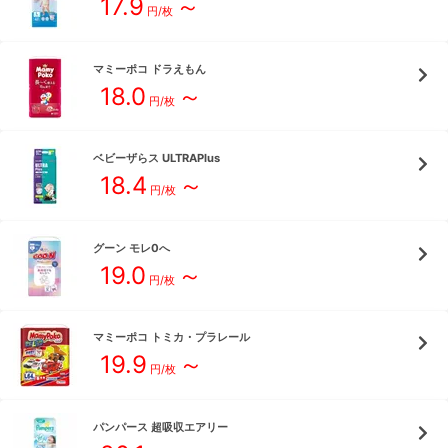
17.9
～
円/枚
マミーポコ
ドラえもん
18.0
～
円/枚
ベビーザらス
ULTRAPlus
18.4
～
円/枚
グーン
モレ0へ
19.0
～
円/枚
マミーポコ
トミカ・プラレール
19.9
～
円/枚
パンパース
超吸収エアリー