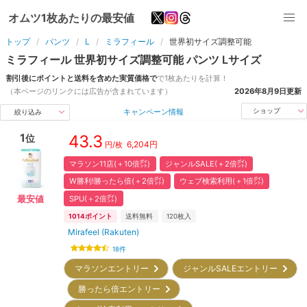
オムツ1枚あたりの最安値
トップ
パンツ
L
ミラフィール
世界初サイズ調整可能
ミラフィール
世界初サイズ調整可能
パンツ
L
サイズ
割引後にポイントと送料を含めた実質価格で
で1枚あたりを計算！
（本ページのリンクには広告が含まれています）
2026年8月9日
更新
キャンペーン情報
ショップ
絞り込み
1
43.3
位
6,204
円
円/枚
マラソン11店(＋10倍㌽)
ジャンルSALE(＋2倍㌽)
W勝利!勝ったら倍(＋2倍㌽)
ウェブ検索利用(＋1倍㌽)
SPU(＋2倍㌽)
最安値
1014
ポイント
送料無料
120
枚入
Mirafeel (Rakuten)
18
件
マラソンエントリー
ジャンルSALEエントリー
勝ったら倍エントリー