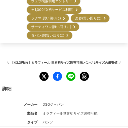
ウェブ検索利用エントリー
＋1,000㌽(初サービス利用)
ラクマ(買い回りに)
楽券(買い回りに)
サーティワン(買い回りに)
食パン袋(買い回りに)
＼
【43.3円/枚】ミラフィール 世界初サイズ調整可能 パンツ Lサイズ
の最安値 ／
詳細
メーカー
DSGジャパン
製品名
ミラフィール
世界初サイズ調整可能
タイプ
パンツ