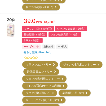
食パン袋(買い回りに)
20
39.0
位
13,288
円
円/枚
マラソン11店(＋10倍㌽)
ジャンルSALE(＋2倍㌽)
最強翌日(＋1倍㌽)
ウェブ検索利用(＋1倍㌽)
SPU(＋2倍㌽)
2052
ポイント
送料無料
288
枚入
暮らし健康 (Rakuten)
マラソンエントリー
ジャンルSALEエントリー
最強翌日エントリー
ウェブ検索利用エントリー
＋1,000㌽(初サービス利用)
ラクマ(買い回りに)
楽券(買い回りに)
サーティワン(買い回りに)