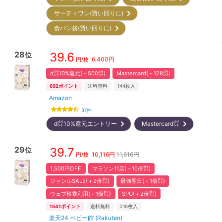
サーティワン(買い回りに)
食パン袋(買い回りに)
28
39.6
位
6,400
円
円/枚
d㌽10%還元(＋500㌽)
Mastercard(＋128㌽)
692
ポイント
送料無料
144
枚入
Amazon
37
件
d㌽10%還元エントリー
Mastercard㌽
29
39.7
位
10,116
円
11,616円
円/枚
1,500円OFF
マラソン11店(＋10倍㌽)
ジャンルSALE(＋2倍㌽)
最強翌日(＋1倍㌽)
ウェブ検索利用(＋1倍㌽)
SPU(＋2倍㌽)
1541
ポイント
送料無料
216
枚入
楽天24 ベビー館 (Rakuten)