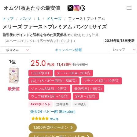
オムツ1枚あたりの最安値
トップ
パンツ
L
メリーズ
ファーストプレミアム
メリーズ
ファーストプレミアム
パンツ
L
サイズ
割引後にポイントと送料を含めた実質価格で
で1枚あたりを計算！
（本ページのリンクには広告が含まれています）
2026年8月8日
更新
キャンペーン情報
ショップ
絞り込み
1
25.0
位
11,436
円
12,936円
円/枚
1,500円OFF
スーパーDEAL 20%㌽
おむつ＆ベビー用品(＋500㌽)
マラソン11店(＋10倍㌽)
ジャンルSALE(＋2倍㌽)
最強翌日(＋1倍㌽)
最安値
ウェブ検索利用(＋1倍㌽)
SPU(＋2倍㌽)
4223
ポイント
送料無料
288
枚入
楽天24 ベビー館 (Rakuten)
957
件
1,500円OFFクーポン
おむつ＆ベビー用品エントリー