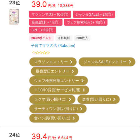
23
39.0
位
13,288
円
円/枚
マラソン11店(＋10倍㌽)
ジャンルSALE(＋2倍㌽)
最強翌日(＋1倍㌽)
ウェブ検索利用(＋1倍㌽)
SPU(＋2倍㌽)
2052
ポイント
送料無料
288
枚入
子育てママの店 (Rakuten)
マラソンエントリー
ジャンルSALEエントリー
最強翌日エントリー
ウェブ検索利用エントリー
＋1,000㌽(初サービス利用)
ラクマ(買い回りに)
楽券(買い回りに)
サーティワン(買い回りに)
食パン袋(買い回りに)
24
39.4
位
6,644
円
円/枚