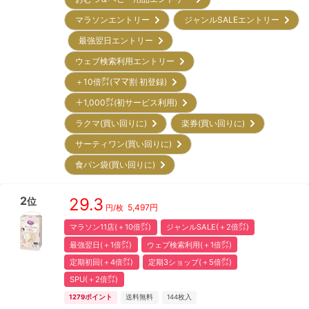
マラソンエントリー
ジャンルSALEエントリー
最強翌日エントリー
ウェブ検索利用エントリー
＋10倍㌽(ママ割 初登録)
＋1,000㌽(初サービス利用)
ラクマ(買い回りに)
楽券(買い回りに)
サーティワン(買い回りに)
食パン袋(買い回りに)
2
29.3
位
5,497
円
円/枚
マラソン11店(＋10倍㌽)
ジャンルSALE(＋2倍㌽)
最強翌日(＋1倍㌽)
ウェブ検索利用(＋1倍㌽)
定期初回(＋4倍㌽)
定期3ショップ(＋5倍㌽)
SPU(＋2倍㌽)
1279
ポイント
送料無料
144
枚入