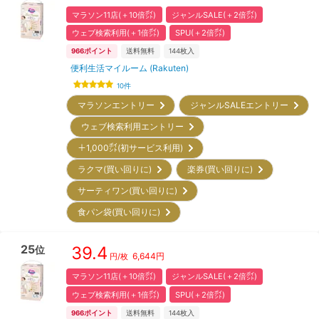
マラソン11店(＋10倍㌽)
ジャンルSALE(＋2倍㌽)
ウェブ検索利用(＋1倍㌽)
SPU(＋2倍㌽)
966
ポイント
送料無料
144
枚入
便利生活マイルーム (Rakuten)
10
件
マラソンエントリー
ジャンルSALEエントリー
ウェブ検索利用エントリー
＋1,000㌽(初サービス利用)
ラクマ(買い回りに)
楽券(買い回りに)
サーティワン(買い回りに)
食パン袋(買い回りに)
25
39.4
位
6,644
円
円/枚
マラソン11店(＋10倍㌽)
ジャンルSALE(＋2倍㌽)
ウェブ検索利用(＋1倍㌽)
SPU(＋2倍㌽)
966
ポイント
送料無料
144
枚入