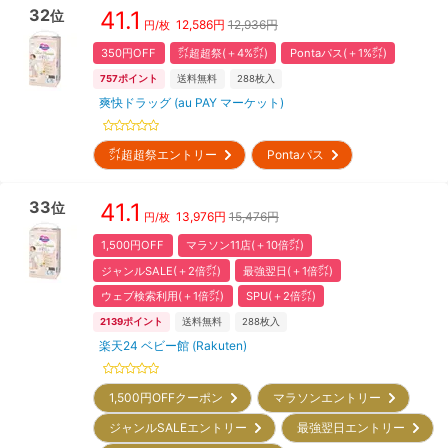
32
41.1
位
12,586
円
12,936円
円/枚
350円OFF
㌽超超祭(＋4%㌽)
Pontaパス(＋1%㌽)
757
ポイント
送料無料
288
枚入
爽快ドラッグ (au PAY マーケット)
㌽超超祭エントリー
Pontaパス
33
41.1
位
13,976
円
15,476円
円/枚
1,500円OFF
マラソン11店(＋10倍㌽)
ジャンルSALE(＋2倍㌽)
最強翌日(＋1倍㌽)
ウェブ検索利用(＋1倍㌽)
SPU(＋2倍㌽)
2139
ポイント
送料無料
288
枚入
楽天24 ベビー館 (Rakuten)
1,500円OFFクーポン
マラソンエントリー
ジャンルSALEエントリー
最強翌日エントリー