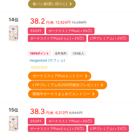
食パン袋(買い回りに)
14
38.2
位
12,624
円
13,288円
円/枚
5%OFF
ボーナスストアPlus(＋5%㌽)
ボーナスストアPlusさらに(＋2%㌽)
LYPプレミアム(＋2%㌽)
1609
ポイント
送料無料
288
枚入
megastore (ヤフショ)
ボーナスストアPlusエントリー
LYPプレミアム(5,000円相当プレゼント)
開催中ボーナスまとめてエントリー
15
38.3
位
6,312
円
6,644円
円/枚
5%OFF
ボーナスストアPlus(＋5%㌽)
ボーナスストアPlusさらに(＋2%㌽)
LYPプレミアム(＋2%㌽)