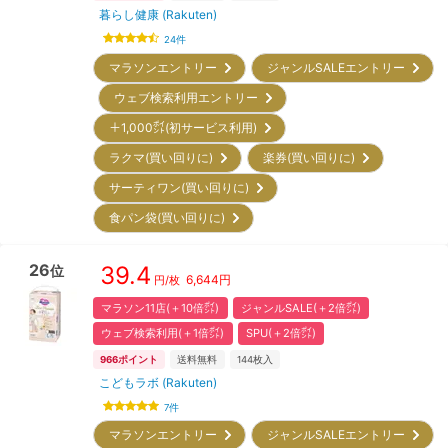
暮らし健康 (Rakuten)
24
件
マラソンエントリー
ジャンルSALEエントリー
ウェブ検索利用エントリー
＋1,000㌽(初サービス利用)
ラクマ(買い回りに)
楽券(買い回りに)
サーティワン(買い回りに)
食パン袋(買い回りに)
26
39.4
位
6,644
円
円/枚
マラソン11店(＋10倍㌽)
ジャンルSALE(＋2倍㌽)
ウェブ検索利用(＋1倍㌽)
SPU(＋2倍㌽)
966
ポイント
送料無料
144
枚入
こどもラボ (Rakuten)
7
件
マラソンエントリー
ジャンルSALEエントリー