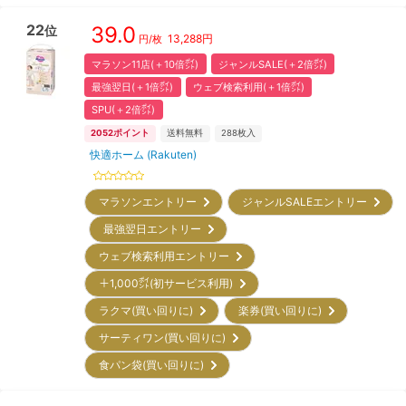
22
39.0
位
13,288
円
円/枚
マラソン11店(＋10倍㌽)
ジャンルSALE(＋2倍㌽)
最強翌日(＋1倍㌽)
ウェブ検索利用(＋1倍㌽)
SPU(＋2倍㌽)
2052
ポイント
送料無料
288
枚入
快適ホーム (Rakuten)
マラソンエントリー
ジャンルSALEエントリー
最強翌日エントリー
ウェブ検索利用エントリー
＋1,000㌽(初サービス利用)
ラクマ(買い回りに)
楽券(買い回りに)
サーティワン(買い回りに)
食パン袋(買い回りに)