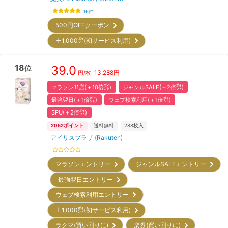
16
件
500円OFFクーポン
＋1,000㌽(初サービス利用)
18
39.0
位
13,288
円
円/枚
マラソン11店(＋10倍㌽)
ジャンルSALE(＋2倍㌽)
最強翌日(＋1倍㌽)
ウェブ検索利用(＋1倍㌽)
SPU(＋2倍㌽)
2052
ポイント
送料無料
288
枚入
アイリスプラザ (Rakuten)
マラソンエントリー
ジャンルSALEエントリー
最強翌日エントリー
ウェブ検索利用エントリー
＋1,000㌽(初サービス利用)
ラクマ(買い回りに)
楽券(買い回りに)