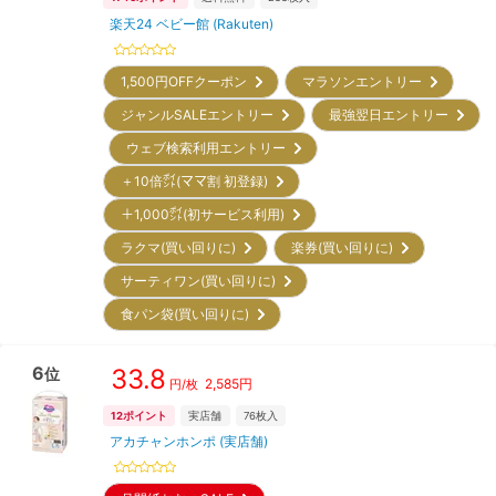
楽天24 ベビー館 (Rakuten)
1,500円OFFクーポン
マラソンエントリー
ジャンルSALEエントリー
最強翌日エントリー
ウェブ検索利用エントリー
＋10倍㌽(ママ割 初登録)
＋1,000㌽(初サービス利用)
ラクマ(買い回りに)
楽券(買い回りに)
サーティワン(買い回りに)
食パン袋(買い回りに)
6
33.8
位
2,585
円
円/枚
12
ポイント
実店舗
76
枚入
アカチャンホンポ (実店舗)