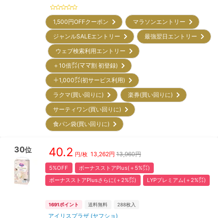
1,500円OFFクーポン
マラソンエントリー
ジャンルSALEエントリー
最強翌日エントリー
ウェブ検索利用エントリー
＋10倍㌽(ママ割 初登録)
＋1,000㌽(初サービス利用)
ラクマ(買い回りに)
楽券(買い回りに)
サーティワン(買い回りに)
食パン袋(買い回りに)
30
40.2
位
13,262
円
13,960円
円/枚
5%OFF
ボーナスストアPlus(＋5%㌽)
ボーナスストアPlusさらに(＋2%㌽)
LYPプレミアム(＋2%㌽)
1691
ポイント
送料無料
288
枚入
アイリスプラザ (ヤフショ)