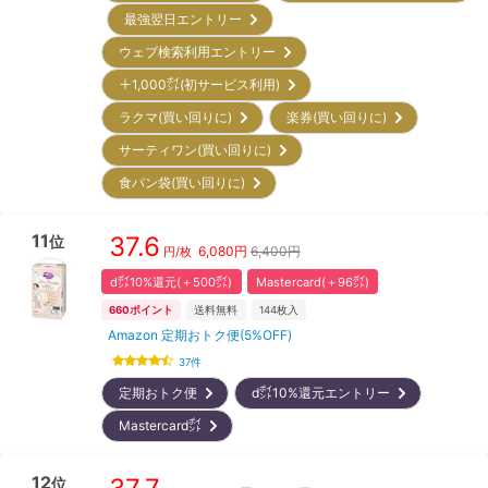
最強翌日エントリー
ウェブ検索利用エントリー
＋1,000㌽(初サービス利用)
ラクマ(買い回りに)
楽券(買い回りに)
サーティワン(買い回りに)
食パン袋(買い回りに)
11
37.6
位
6,080
円
6,400円
円/枚
d㌽10%還元(＋500㌽)
Mastercard(＋96㌽)
660
ポイント
送料無料
144
枚入
Amazon 定期おトク便(5%OFF)
37
件
定期おトク便
d㌽10%還元エントリー
Mastercard㌽
12
位