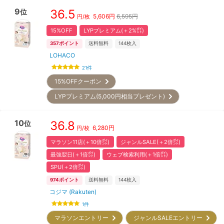
9
36.5
位
5,606
円
6,595円
円/枚
15%OFF
LYPプレミアム(＋2%㌽)
357
ポイント
送料無料
144
枚入
LOHACO
21
件
15%OFFクーポン
LYPプレミアム(5,000円相当プレゼント)
10
36.8
位
6,280
円
円/枚
マラソン11店(＋10倍㌽)
ジャンルSALE(＋2倍㌽)
最強翌日(＋1倍㌽)
ウェブ検索利用(＋1倍㌽)
SPU(＋2倍㌽)
974
ポイント
送料無料
144
枚入
コジマ (Rakuten)
1
件
マラソンエントリー
ジャンルSALEエントリー