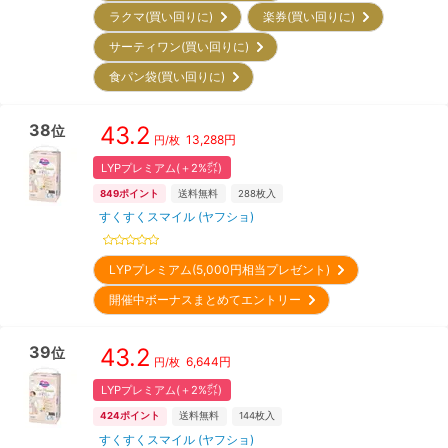
ラクマ(買い回りに)
楽券(買い回りに)
サーティワン(買い回りに)
食パン袋(買い回りに)
38
43.2
位
13,288
円
円/枚
LYPプレミアム(＋2%㌽)
849
ポイント
送料無料
288
枚入
すくすくスマイル (ヤフショ)
LYPプレミアム(5,000円相当プレゼント)
開催中ボーナスまとめてエントリー
39
43.2
位
6,644
円
円/枚
LYPプレミアム(＋2%㌽)
424
ポイント
送料無料
144
枚入
すくすくスマイル (ヤフショ)