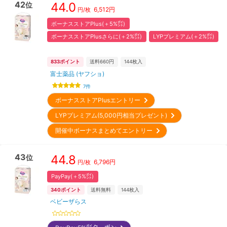
42
44.0
位
6,512
円
円/枚
ボーナスストアPlus(＋5%㌽)
ボーナスストアPlusさらに(＋2%㌽)
LYPプレミアム(＋2%㌽)
833
ポイント
送料660円
144
枚入
富士薬品 (ヤフショ)
7
件
ボーナスストアPlusエントリー
LYPプレミアム(5,000円相当プレゼント)
開催中ボーナスまとめてエントリー
43
44.8
位
6,796
円
円/枚
PayPay(＋5%㌽)
340
ポイント
送料無料
144
枚入
ベビーザらス