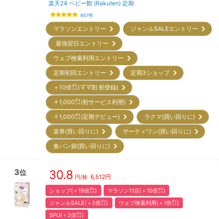
楽天24 ベビー館 (Rakuten) 定期
957
件
マラソンエントリー
ジャンルSALEエントリー
最強翌日エントリー
ウェブ検索利用エントリー
定期初回エントリー
定期3ショップ
＋10倍㌽(ママ割 初登録)
＋1,000㌽(初サービス利用)
＋1,000㌽(定期デビュー)
ラクマ(買い回りに)
楽券(買い回りに)
サーティワン(買い回りに)
食パン袋(買い回りに)
3
30.8
位
6,512
円
円/枚
ショップ(＋19倍㌽)
マラソン11店(＋10倍㌽)
ジャンルSALE(＋2倍㌽)
ウェブ検索利用(＋1倍㌽)
SPU(＋2倍㌽)