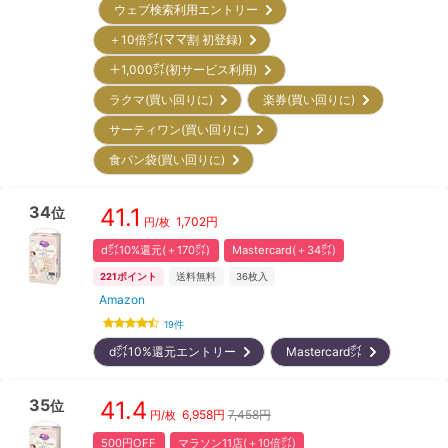
ウェブ検索利用エントリー
＋10倍㌽(ママ割 初登録)
＋1,000㌽(初サービス利用)
ラクマ(買い回りに)
楽券(買い回りに)
サーティワン(買い回りに)
食パン袋(買い回りに)
34
41.1
位
1,702
円
円/枚
d㌽10%還元(＋170㌽)
Mastercard(＋34㌽)
221
ポイント
送料無料
36
枚入
Amazon
19
件
d㌽10%還元エントリー
Mastercard㌽
35
41.4
位
6,958
円
7,458円
円/枚
500円OFF
マラソン11店(＋10倍㌽)