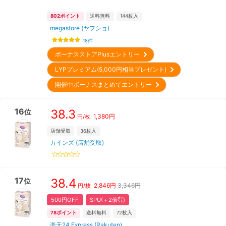
802
ポイント
送料無料
144
枚入
megastore (ヤフショ)
18
件
ボーナスストアPlusエントリー
LYPプレミアム(5,000円相当プレゼント)
開催中ボーナスまとめてエントリー
16
38.3
位
1,380
円
円/枚
店舗受取
36
枚入
カインズ (店舗受取)
17
38.4
位
2,846
円
3,346円
円/枚
500円OFF
SPU(＋2倍㌽)
78
ポイント
送料無料
72
枚入
楽天24 Express (Rakuten)