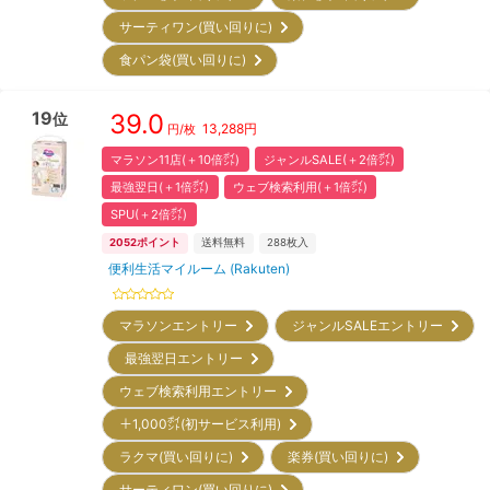
サーティワン(買い回りに)
食パン袋(買い回りに)
19
39.0
位
13,288
円
円/枚
マラソン11店(＋10倍㌽)
ジャンルSALE(＋2倍㌽)
最強翌日(＋1倍㌽)
ウェブ検索利用(＋1倍㌽)
SPU(＋2倍㌽)
2052
ポイント
送料無料
288
枚入
便利生活マイルーム (Rakuten)
マラソンエントリー
ジャンルSALEエントリー
最強翌日エントリー
ウェブ検索利用エントリー
＋1,000㌽(初サービス利用)
ラクマ(買い回りに)
楽券(買い回りに)
サーティワン(買い回りに)