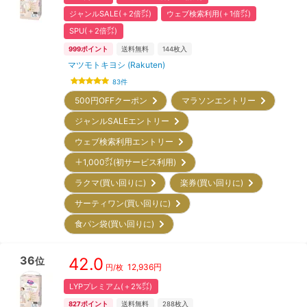
ジャンルSALE(＋2倍㌽)
ウェブ検索利用(＋1倍㌽)
SPU(＋2倍㌽)
999
ポイント
送料無料
144
枚入
マツモトキヨシ (Rakuten)
83
件
500円OFFクーポン
マラソンエントリー
ジャンルSALEエントリー
ウェブ検索利用エントリー
＋1,000㌽(初サービス利用)
ラクマ(買い回りに)
楽券(買い回りに)
サーティワン(買い回りに)
食パン袋(買い回りに)
36
42.0
位
12,936
円
円/枚
LYPプレミアム(＋2%㌽)
827
ポイント
送料無料
288
枚入