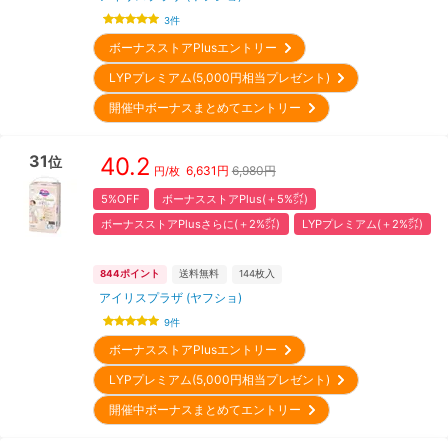
3
件
ボーナスストアPlusエントリー
LYPプレミアム(5,000円相当プレゼント)
開催中ボーナスまとめてエントリー
31
40.2
位
6,631
円
6,980円
円/枚
5%OFF
ボーナスストアPlus(＋5%㌽)
ボーナスストアPlusさらに(＋2%㌽)
LYPプレミアム(＋2%㌽)
844
ポイント
送料無料
144
枚入
アイリスプラザ (ヤフショ)
9
件
ボーナスストアPlusエントリー
LYPプレミアム(5,000円相当プレゼント)
開催中ボーナスまとめてエントリー