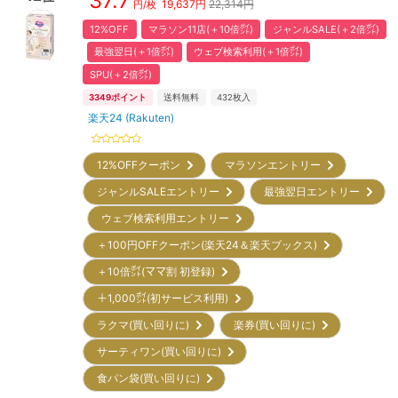
37.7
19,637
円
22,314円
円/枚
12%OFF
マラソン11店(＋10倍㌽)
ジャンルSALE(＋2倍㌽)
最強翌日(＋1倍㌽)
ウェブ検索利用(＋1倍㌽)
SPU(＋2倍㌽)
3349
ポイント
送料無料
432
枚入
楽天24 (Rakuten)
12%OFFクーポン
マラソンエントリー
ジャンルSALEエントリー
最強翌日エントリー
ウェブ検索利用エントリー
＋100円OFFクーポン(楽天24＆楽天ブックス)
＋10倍㌽(ママ割 初登録)
＋1,000㌽(初サービス利用)
ラクマ(買い回りに)
楽券(買い回りに)
サーティワン(買い回りに)
食パン袋(買い回りに)