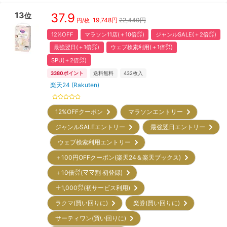
13
37.9
位
19,748
円
22,440円
円/枚
12%OFF
マラソン11店(＋10倍㌽)
ジャンルSALE(＋2倍㌽)
最強翌日(＋1倍㌽)
ウェブ検索利用(＋1倍㌽)
SPU(＋2倍㌽)
3380
ポイント
送料無料
432
枚入
楽天24 (Rakuten)
12%OFFクーポン
マラソンエントリー
ジャンルSALEエントリー
最強翌日エントリー
ウェブ検索利用エントリー
＋100円OFFクーポン(楽天24＆楽天ブックス)
＋10倍㌽(ママ割 初登録)
＋1,000㌽(初サービス利用)
ラクマ(買い回りに)
楽券(買い回りに)
サーティワン(買い回りに)