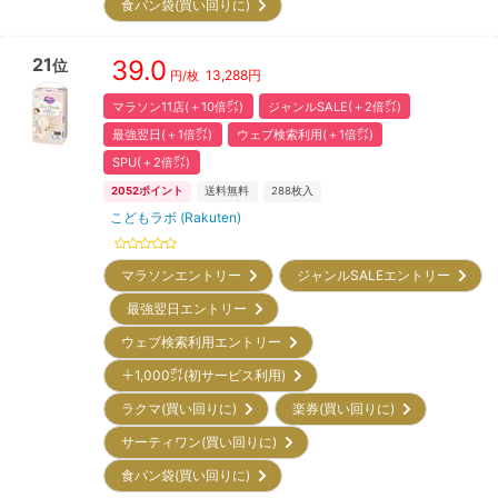
食パン袋(買い回りに)
21
39.0
位
13,288
円
円/枚
マラソン11店(＋10倍㌽)
ジャンルSALE(＋2倍㌽)
最強翌日(＋1倍㌽)
ウェブ検索利用(＋1倍㌽)
SPU(＋2倍㌽)
2052
ポイント
送料無料
288
枚入
こどもラボ (Rakuten)
マラソンエントリー
ジャンルSALEエントリー
最強翌日エントリー
ウェブ検索利用エントリー
＋1,000㌽(初サービス利用)
ラクマ(買い回りに)
楽券(買い回りに)
サーティワン(買い回りに)
食パン袋(買い回りに)