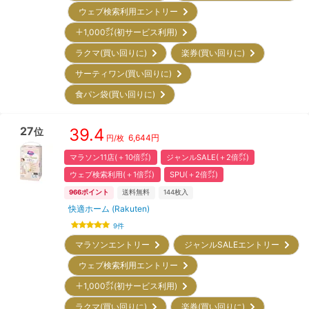
ウェブ検索利用エントリー
＋1,000㌽(初サービス利用)
ラクマ(買い回りに)
楽券(買い回りに)
サーティワン(買い回りに)
食パン袋(買い回りに)
27
39.4
位
6,644
円
円/枚
マラソン11店(＋10倍㌽)
ジャンルSALE(＋2倍㌽)
ウェブ検索利用(＋1倍㌽)
SPU(＋2倍㌽)
966
ポイント
送料無料
144
枚入
快適ホーム (Rakuten)
9
件
マラソンエントリー
ジャンルSALEエントリー
ウェブ検索利用エントリー
＋1,000㌽(初サービス利用)
ラクマ(買い回りに)
楽券(買い回りに)