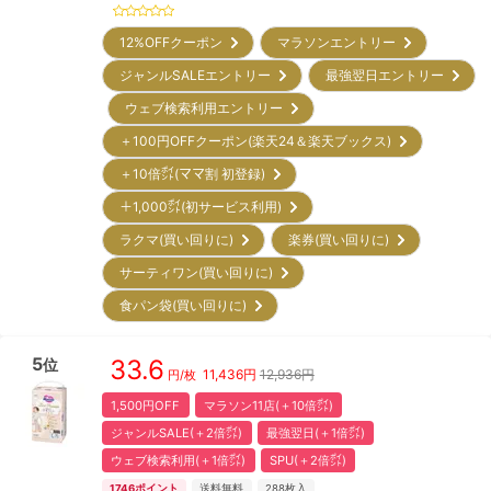
12%OFFクーポン
マラソンエントリー
ジャンルSALEエントリー
最強翌日エントリー
ウェブ検索利用エントリー
＋100円OFFクーポン(楽天24＆楽天ブックス)
＋10倍㌽(ママ割 初登録)
＋1,000㌽(初サービス利用)
ラクマ(買い回りに)
楽券(買い回りに)
サーティワン(買い回りに)
食パン袋(買い回りに)
5
33.6
位
11,436
円
12,936円
円/枚
1,500円OFF
マラソン11店(＋10倍㌽)
ジャンルSALE(＋2倍㌽)
最強翌日(＋1倍㌽)
ウェブ検索利用(＋1倍㌽)
SPU(＋2倍㌽)
1746
ポイント
送料無料
288
枚入