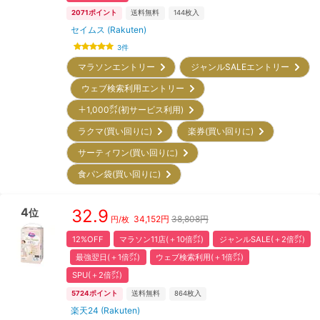
2071
ポイント
送料無料
144
枚入
セイムス (Rakuten)
3
件
マラソンエントリー
ジャンルSALEエントリー
ウェブ検索利用エントリー
＋1,000㌽(初サービス利用)
ラクマ(買い回りに)
楽券(買い回りに)
サーティワン(買い回りに)
食パン袋(買い回りに)
4
32.9
位
34,152
円
38,808円
円/枚
12%OFF
マラソン11店(＋10倍㌽)
ジャンルSALE(＋2倍㌽)
最強翌日(＋1倍㌽)
ウェブ検索利用(＋1倍㌽)
SPU(＋2倍㌽)
5724
ポイント
送料無料
864
枚入
楽天24 (Rakuten)