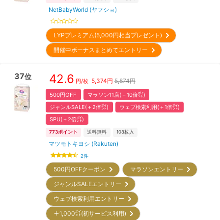
NetBabyWorld (ヤフショ)
LYPプレミアム(5,000円相当プレゼント)
開催中ボーナスまとめてエントリー
37
42.6
位
5,374
円
5,874円
円/枚
500円OFF
マラソン11店(＋10倍㌽)
ジャンルSALE(＋2倍㌽)
ウェブ検索利用(＋1倍㌽)
SPU(＋2倍㌽)
773
ポイント
送料無料
108
枚入
マツモトキヨシ (Rakuten)
2
件
500円OFFクーポン
マラソンエントリー
ジャンルSALEエントリー
ウェブ検索利用エントリー
＋1,000㌽(初サービス利用)