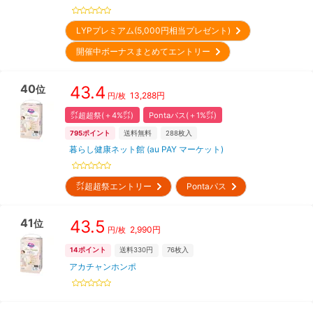
LYPプレミアム(5,000円相当プレゼント)
開催中ボーナスまとめてエントリー
40
43.4
位
13,288
円
円/枚
㌽超超祭(＋4%㌽)
Pontaパス(＋1%㌽)
795
ポイント
送料無料
288
枚入
暮らし健康ネット館 (au PAY マーケット)
㌽超超祭エントリー
Pontaパス
41
43.5
位
2,990
円
円/枚
14
ポイント
送料330円
76
枚入
アカチャンホンポ