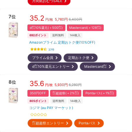
月間紙おむつSALE
7
35.2
位
5,760
円
6,400円
円/枚
d㌽10%還元(＋500㌽)
Mastercard(＋128㌽)
692
ポイント
送料無料
144
枚入
Amazonプライム 定期おトク便(10%OFF)
37
件
プライム会員
定期おトク便
d㌽10%還元エントリー
Mastercard㌽
8
35.6
位
5,930
円
6,280円
円/枚
350円OFF
㌽超超祭(＋2%㌽)
Pontaパス(＋1%㌽)
805
ポイント
送料無料
144
枚入
コジマ (au PAY マーケット)
㌽超超祭エントリー
Pontaパス